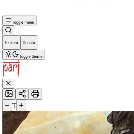
Toggle menu
Explore
Donate
Toggle theme
−
+
T