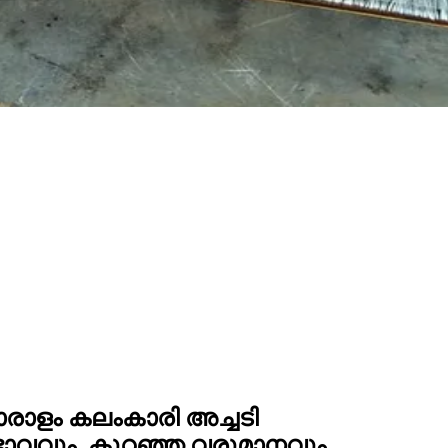
രാളം കലംകാരി അച്ചടി
ാവവും, കുറഞ്ഞ വരുമാനവും