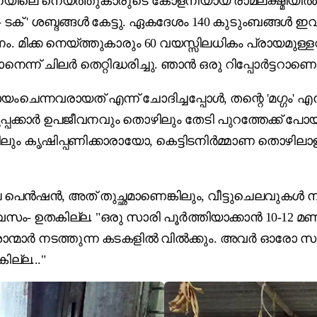
ിലെ നെയ്ത്തുകാരുടെ കോളനിയായ രാമലക്ഷ്മിയിൽ എത്ത
 - ടക് ' ശബ്ദങ്ങൾ കേട്ടു. ഏകദേശം 140 കുടുംബങ്ങൾ 
നം. മിക്ക നെയ്ത്തുകാരും 60 വയസ്സിലധികം പ്രായ
്ന് ചിലർ തെറ്റിദ്ധരിച്ചു. ഞാൻ ഒരു റിപ്പോർട്ടറാ
െന്നവരായത് എന്ന് ചോദിച്ചപ്പോൾ, തന്റെ 'മഗ്ഗം' എന
്പക്കാർ ഉപജീവനവും തൊഴിലും തേടി പുറത്തേക്ക് പോയ
ളിലും കൃഷിപ്പണിക്കാരായോ, കെട്ടിടനിർമ്മാണ തൊഴ
െൻഷൻ, അത് തുച്ഛമാണെങ്കിലും, വീട്ടുചെലവുകൾ ന
വസം- ഉതകില്ല. "ഒരു സാരി പൂർത്തിയാക്കാൻ 10-12 മണ
മാർ നടത്തുന്ന കടകളിൽ വിൽക്കും. അവർ ഓരോ സാരി 600 
ില്ല..."