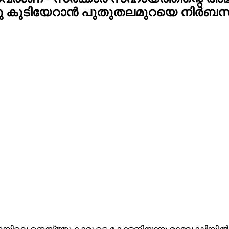
കു കുടിയേറാൻ പുതുതലമുറയെ നിർബന്ധ