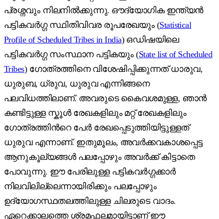
പ്രശ്നവും നിലനിൽക്കുന്നു. ഔദ്യോഗിക ഇന്ത്യൻ
പട്ടികവർഗ്ഗ സ്ഥിതിവിവര രൂപരേഖയും (
Statistical
Profile of Scheduled Tribes in India
) ഒഡിഷയിലെ
പട്ടികവർഗ്ഗ സംസ്ഥാന പട്ടികയും (
State list of Scheduled
Tribes
) ഗോത്രത്തിനെ വിശേഷിപ്പിക്കുന്നത് ധാരുവ,
ധുരുബ, ധ്രുവ, ധുരുവ എന്നിങ്ങനെ
പലവിധത്തിലാണ്. അവരുടെ കൈവശമുള്ള, ഞാന്‍
കണ്ടിട്ടുള്ള സ്കൂൾ രേഖകളിലും മറ്റ് രേഖകളിലും
ഗോത്രത്തിന്‍റെ പേർ രേഖപ്പെടുത്തിയിട്ടുള്ളത്
ധുരുവ എന്നാണ്. ഇതുമൂലം, അവർക്കവകാശപ്പെട്ട
ആനുകൂല്യങ്ങൾ പലപ്പോഴും അവർക്ക് കിട്ടാതെ
പോവുന്നു. ഈ പേരിലുള്ള പട്ടികവർഗ്ഗക്കാർ
നിലവിലില്ലെന്നായിരിക്കും പലപ്പോഴും
ഉദ്യോഗസ്ഥതലത്തിലുള്ള ചിലരുടെ വാദം.
ഏറെക്കാലത്തെ ശ്രമഫലമായിട്ടാണ് ഈ