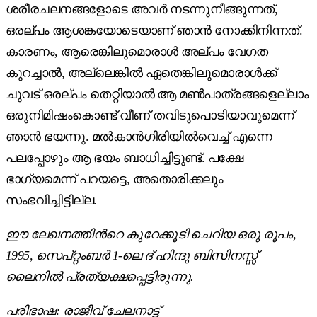
ശരീരചലനങ്ങളോടെ അവർ നടന്നുനീങ്ങുന്നത്,
ഒരല്പം ആശങ്കയോടെയാണ് ഞാൻ നോക്കിനിന്നത്.
കാരണം, ആരെങ്കിലുമൊരാൾ അല്പം വേഗത
കുറച്ചാൽ, അല്ലെങ്കിൽ ഏതെങ്കിലുമൊരാൾക്ക്
ചുവട് ഒരല്പം തെറ്റിയാൽ ആ മൺപാത്രങ്ങളെല്ലാം
ഒരുനിമിഷംകൊണ്ട് വീണ് തവിടുപൊടിയാവുമെന്ന്
ഞാൻ ഭയന്നു. മല്‍കാന്‍ഗിരിയിൽ‌വെച്ച് എന്നെ
പലപ്പോഴും ആ ഭയം ബാധിച്ചിട്ടുണ്ട്. പക്ഷേ
ഭാഗ്യമെന്ന് പറയട്ടെ, അതൊരിക്കലും
സംഭവിച്ചിട്ടില്ല.
ഈ ലേഖനത്തിന്‍റെ കുറേക്കൂടി ചെറിയ ഒരു രൂപം
,
1995,
സെപ്റ്റംബർ
1-
ലെ ദ് ഹിന്ദു ബിസിനസ്സ്
ലൈനിൽ പ്രത്യക്ഷപ്പെട്ടിരുന്നു
.
പരിഭാഷ:
രാജീവ് ചേലനാട്ട്