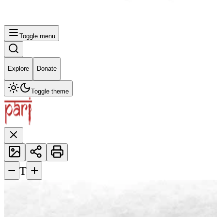
Toggle menu
Explore
Donate
Toggle theme
−
+
T