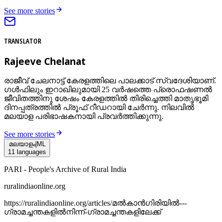
See more stories
TRANSLATOR
Rajeeve Chelanat
രാജീവ് ചേലനാട്ട് കേരളത്തിലെ പാലക്കാട് സ്വദേശിയാണ്.
ഗൾഫിലും ഇറാഖിലുമായി 25 വർഷത്തെ പ്രൊഫഷണൽ
ജീവിതത്തിനു ശേഷം കേരളത്തിൽ തിരിച്ചെത്തി മാതൃഭൂമി
ദിനപ്പത്രത്തിൽ പ്രൂഫ് റീഡറായി ചേർന്നു. നിലവിൽ
മലയാള പരിഭാഷകനായി പ്രവർത്തിക്കുന്നു.
See more stories
മലയാളം
|
ML
11
languages
PARI - People's Archive of Rural India
ruralindiaonline.org
https://ruralindiaonline.org/articles/
മല്‍കാന്‍ഗിരിയിൽ---
ഗ്രാമച്ചന്തകളിൽനിന്ന്-ഗ്രാമച്ചന്തകളിലേക്ക്