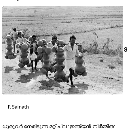
P. Sainath
ധുരുവർ നേരിടുന്ന മറ്റ് ചില ‘ഇന്ത്യൻ-നിർമ്മിത’