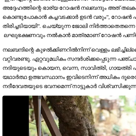
അദ്ദേഹത്തിന്റെ ഭാര്യ റോഷൻ നലബന്ദും അത് തലകുലുക
കൊണ്ടുപോകാൻ കച്ചവടക്കാർ ഉടൻ വരും”, റോഷൻ 
തിരിച്ചടിയായി”. ചെയ്യുന്ന ജോലി നിർത്താതെതന്നെ ജ
ലഘുഭക്ഷണവും നൽകാൻ മാത്രമാണ്‌ റോഷൻ പണിയിൽന
നലബന്ദിന്റെ കുഴൽക്കിണറിൽനിന്ന്‌ വെള്ളം ലഭിച്ചില്ല
വറ്റിവരണ്ടു. ഏറ്റവുമധികം സന്ദർശിക്കപ്പെടുന്ന പഞ്
നദിയുടെയും കൊയന, വെന്ന, സാവിത്രി, ഗായത്രി എന്
യഥാർത്ഥ ഉത്ഭവസ്ഥാനം ഇവിടെനിന്ന്‌ അധികം ദൂരെ
നദീദേവതയുടെ ഭവനമെന്ന്‌ നാട്ടുകാർ വിശ്വസിക്കു