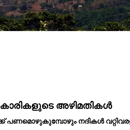
ധികാരികളുടെ അഴിമതികൾ
ക് പണമൊഴുകുമ്പോഴും നദികൾ വറ്റിവരളു