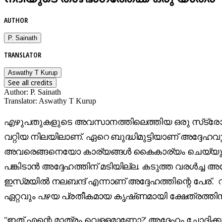
AUTHOR
P. Sainath
TRANSLATOR
Aswathy T Kurup
See all credits
Author
:
P. Sainath
Translator
:
Aswathy T Kurup
എഴുപതുകളുടെ അവസാനത്തിലെത്തിയ ഒരു സ്‌ട്രോബ
വറ്റിയ നിലയിലാണ്. ഏറെ ബുദ്ധിമുട്ടിയാണ് അദ്ദേഹ
അവരെങ്ങനെയോ കാര്യങ്ങൾ കൈകാര്യം ചെയ്യുന്നു എ
പങ്കിടാൻ അദ്ദേഹത്തിന് മടിയില്ല. കടുത്ത വരൾച്ച അദ്
ഇസ്‌മയിൽ നലബന്ദ് എന്നാണ് അദ്ദേഹത്തിന്റെ പേര്
ഏറ്റവും പഴയ പ്രതീകമായ കൃഷ്‌ണമായി ക്ഷേത്രത്തിന
"ഇത്‌ എന്റെ മാത്രം വെള്ളമാണോ?' അദ്ദേഹം ചോദിക്