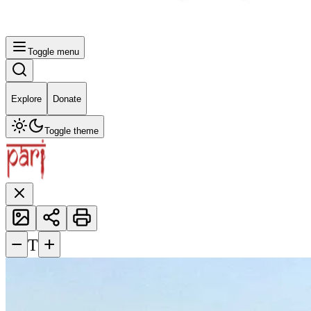
Toggle menu
Explore
Donate
Toggle theme
−
+
T