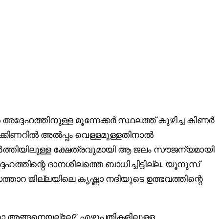
്തിനുള്ള മൂന്നേക്കർ സ്ഥലത്ത്‌ കുഴിച്ച കിണർ
ഴൽക്കിണറിൽ അൽപ്പം വെള്ളമുള്ളതിനാൽ
ിർത്തിയിലുള്ള ക്ഷേത്രവുമായി ആ ജലം സൗജന്യമായി
േഹത്തിന്റെ ദാനശീലത്തെ ബാധിച്ചിട്ടില്ല. യൂനുസ്‌
താറ ജില്ലയിലെ കൃഷ്ണാ നദിയുടെ ഉത്ഭവത്തിന്റെ
ന്താ അങ്ങനെയല്ലേ?' എഴുപതികളിലുള്ള