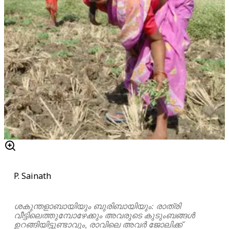
P. Sainath
ശകുന്തളാബായിയും ബുരിബായിയും: രാത്രി
വീട്ടിലെത്തുമ്പോഴേക്കും അവരുടെ കുടുംബങ്ങൾ
ഉറങ്ങിയിട്ടുണ്ടാവും, രാവിലെ അവർ ജോലിക്ക്