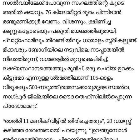
സാൽ‌വയിലേക്ക് പോവുന്ന സംഘത്തിന്റെ കൂടെ
അതിൽ കയറും. 76 കിലോമീറ്റർ ദൂരം പിന്നിടാൻ
രണ്ടുമണിക്കൂർ വേണം. വിശന്നും, ക്ഷീണിച്ച
കണ്ണുകളോടെയും പകുതി മയക്കത്തിലുമായി,
പ്ലാറ്റ്ഫോമിലും തീവണ്ടിയിലും ധാരാളം സ്ത്രീകളുണ്ട്.
മിക്കവരും ബോഗിയിലെ നടുവിലെ നടപ്പാതയിൽ
നിലത്തിരുന്ന്, വശങ്ങളിൽ മുറുക്കെപിടിച്ച്,
ലക്ഷ്യസ്ഥാനത്തെത്തും മുൻപ്, ഒരു ചെറിയ ഉറക്കം
കിട്ടുമോ എന്നുള്ള ശ്രമത്തിലാണ്. 105-ഓളം
വീടുകളും 500-നടുത്ത് താമസക്കാരുമുള്ള സാൽ‌വ,
നാഗ്പുർ ജില്ലയിലെ മൌദ തെഹ്സിലിൽ‌പ്പെടുന്ന
പ്രദേശമാണ്.
“രാത്രി 11 മണിക്ക് വീട്ടിൽ തിരിച്ചെത്തും”, 20 വയസ്സ്
കഴിഞ്ഞ രേവന്തബായി പറയുന്നു. “ഉറങ്ങുമ്പോൾ
അർദ്ധരാത്രിയാവും. പിറ്റേന്ന് അതിരാവിലെ 4