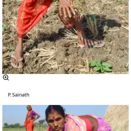
P. Sainath