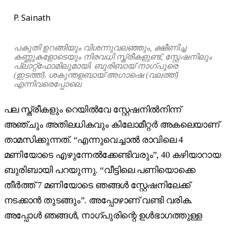
P. Sainath
പകുതി ഉറങ്ങിയും വിശന്നുവലഞ്ഞും, ക്ഷീണിച്ച
കണ്ണുകളോടെയും നിരവധി സ്ത്രീകളുണ്ട്, സ്റ്റേഷനിലും
പ്ലാറ്റ്ഫോമിലുമായി. ബുരിബായ് നാഗ്പുരെ
(ഇടത്ത്). ശകുന്തളബായ് അഗാഷെ (വലത്ത്)
എന്നിവരെപ്പോലെ
പല സ്ത്രീകളും റെയിൽ‌വേ സ്റ്റേഷനിൽനിന്ന്
അഞ്ചും അതിലധികവും കിലോമീറ്റർ അകലെയാണ്
താമസിക്കുന്നത്. “എന്നുവെച്ചാൽ രാവിലെ 4
മണിയോടെ എഴുന്നേൽക്കേണ്ടിവരും”, 40 കഴിയാറായ
ബുരിബായി പറയുന്നു. “വീട്ടിലെ പണിയൊക്കെ
തീർത്ത് 7 മണിയോടെ ഞങ്ങൾ സ്റ്റേഷനിലേക്ക്
നടക്കാൻ തുടങ്ങും”. അപ്പോഴാണ് വണ്ടി വരിക.
അപ്പോൾ ഞങ്ങൾ, നാഗ്പുരിന്റെ ഉൾഭാഗത്തുള്ള