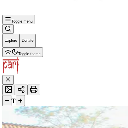
Toggle menu
Explore
Donate
Toggle theme
−
+
T