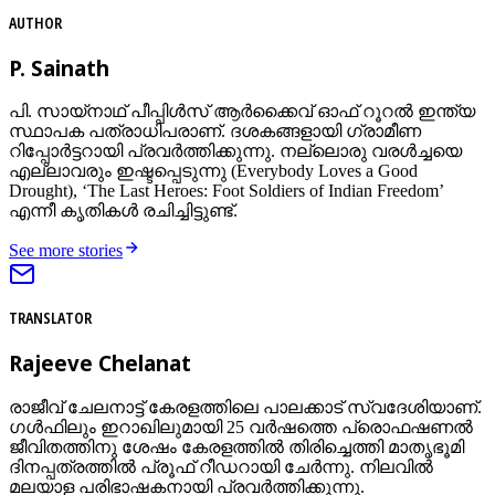
AUTHOR
P. Sainath
പി. സായ്‌നാഥ് പീപ്പിൾസ് ആർക്കൈവ് ഓഫ് റൂറൽ ഇന്ത്യ
സ്ഥാപക പത്രാധിപരാണ്. ദശകങ്ങളായി ഗ്രാമീണ
റിപ്പോർട്ടറായി പ്രവര്‍ത്തിക്കുന്നു. നല്ലൊരു വരൾച്ചയെ
എല്ലാവരും ഇഷ്ടപ്പെടുന്നു (Everybody Loves a Good
Drought), ‘The Last Heroes: Foot Soldiers of Indian Freedom’
എന്നീ കൃതികൾ രചിച്ചിട്ടുണ്ട്.
See more stories
TRANSLATOR
Rajeeve Chelanat
രാജീവ് ചേലനാട്ട് കേരളത്തിലെ പാലക്കാട് സ്വദേശിയാണ്.
ഗൾഫിലും ഇറാഖിലുമായി 25 വർഷത്തെ പ്രൊഫഷണൽ
ജീവിതത്തിനു ശേഷം കേരളത്തിൽ തിരിച്ചെത്തി മാതൃഭൂമി
ദിനപ്പത്രത്തിൽ പ്രൂഫ് റീഡറായി ചേർന്നു. നിലവിൽ
മലയാള പരിഭാഷകനായി പ്രവർത്തിക്കുന്നു.