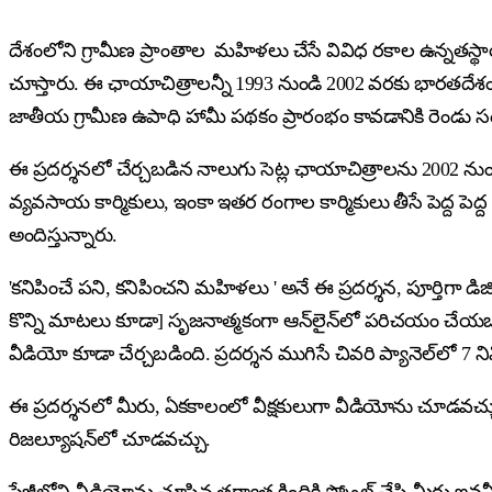
దేశంలోని గ్రామీణ ప్రాంతాల మహిళలు చేసే వివిధ రకాల ఉన్నతస్
చూస్తారు. ఈ ఛాయాచిత్రాలన్నీ 1993 నుండి 2002 వరకు భారతదేశంల
జాతీయ గ్రామీణ ఉపాధి హామీ పథకం ప్రారంభం కావడానికి రెండు 
ఈ ప్రదర్శనలో చేర్చబడిన నాలుగు సెట్ల ఛాయాచిత్రాలను 2002 నుండి, ఒక
వ్యవసాయ కార్మికులు, ఇంకా ఇతర రంగాల కార్మికులు తీసే పెద్ద పెద్
అందిస్తున్నారు.
'కనిపించే పని, కనిపించని మహిళలు ' అనే ఈ ప్రదర్శన, పూర్తిగా 
కొన్ని మాటలు కూడా] సృజనాత్మకంగా ఆన్‌లైన్‌లో పరిచయం చేయబడి
వీడియో కూడా చేర్చబడింది. ప్రదర్శన ముగిసే చివరి ప్యానెల్‌లో 7
ఈ ప్రదర్శనలో మీరు, ఏకకాలంలో వీక్షకులుగా వీడియోను చూడవచ్చు, 
రిజల్యూషన్‌లో చూడవచ్చు.
పేజీలోని వీడియోను చూసిన తర్వాత క్రిందికి స్క్రోల్ చేసి మీరు ఇవన్నీ