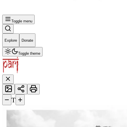
Toggle menu
Explore
Donate
Toggle theme
−
+
T