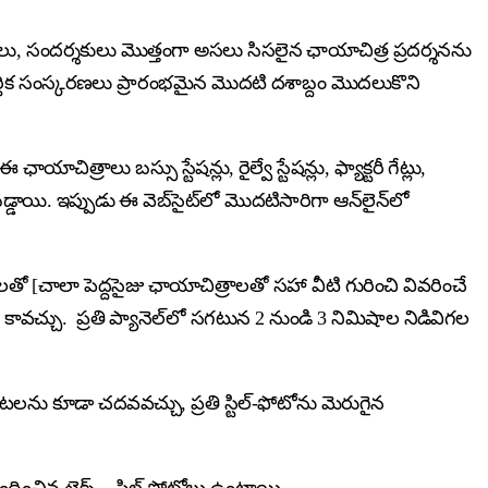
లు, సందర్శకులు మొత్తంగా అసలు సిసలైన ఛాయాచిత్ర ప్రదర్శనను
ఆర్థిక సంస్కరణలు ప్రారంభమైన మొదటి దశాబ్దం మొదలుకొని
్రాలు బస్సు స్టేషన్లు, రైల్వే స్టేషన్లు, ఫ్యాక్టరీ గేట్లు,
్డాయి. ఇప్పుడు ఈ వెబ్‌సైట్‌లో మొదటిసారిగా ఆన్‌లైన్‌లో
లతో [చాలా పెద్దసైజు ఛాయాచిత్రాలతో సహా వీటి గురించి వివరించే
వచ్చు. ప్రతి ప్యానెల్‌లో సగటున 2 నుండి 3 నిమిషాల నిడివిగల
ాటలను కూడా చదవవచ్చు, ప్రతి స్టిల్-ఫోటోను మెరుగైన
బంధించిన టెక్స్ట్, స్టిల్ ఫోటోలు ఉంటాయి.