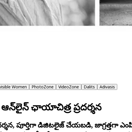
nvisible Women
PhotoZone
VideoZone
Dalits
Adivasis
న్‌లైన్ ఛాయాచిత్ర ప్రదర్శన
దర్శన, పూర్తిగా డిజిటలైజ్ చేయబడి, జాగ్రత్తగా