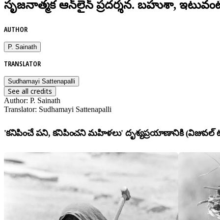
సృజనాత్మక ఆన్‌లైన్ ప్రదర్శన. బహుశా, ఇటువంటి
AUTHOR
P. Sainath
TRANSLATOR
Sudhamayi Sattenapalli
See all credits
Author
:
P. Sainath
Translator
:
Sudhamayi Sattenapalli
'కనిపించే పని, కనిపించని మహిళలు' దృశ్యప్రయాణానికి (విజువల్