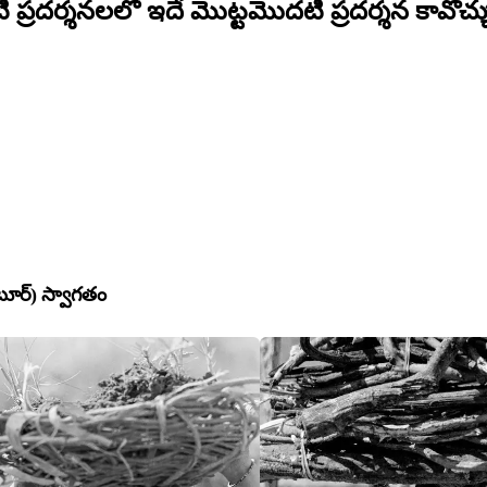
 ప్రదర్శనలలో ఇదే మొట్టమొదటి ప్రదర్శన కావొచ్చ
 టూర్) స్వాగతం