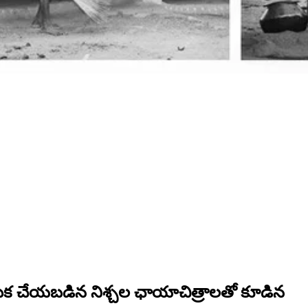
 ఎంపిక చేయబడిన నిశ్చల ఛాయాచిత్రాలతో కూడిన