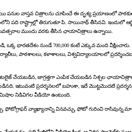
థాయి పనుల వాస్తవ చిత్రాలను చూపించే ఈ దృశ్య ప్రయాణంలో పాఠకు
ోని పది రాష్ట్రాల్లో తిరుగుతూ పి. సాయినాథ్ తీసినవి. ఇందులో 
సంవత్సరాల ముందు వరకు తీసిన ఛాయాచిత్రాలు ఉన్నాయి.
్క భారతదేశం నుండే 700,000 కంటే ఎక్కువ మంది వీక్షించారు. ఈ ఛాయాచిత
ద ర్యాలీలు, పాఠశాలలు, కళాశాలలు, విశ్వవిద్యాలయాలలో ప్రదర్శించబడ
డిజిటలైజ్ చేయబడిన, జాగ్రత్తగా ఎంపిక చేయబడిన నిశ్చల ఛాయాచిత్రా
నది. ఇటువంటి ప్రదర్శనలలో బహుశా, ఇదే మొట్టమొదటి ప్రదర్శన కా
 నిమిషాల నిడివిగల వీడియో ఉంటుంది.
ఫోటోగ్రాఫర్ వ్యాఖ్యానాన్ని వినవచ్చు, ఫోటో గురించి రాసివున్న మ
 చేయవచ్చు. ప్రతి పేజీలోని వీడియో క్రింద, ఆ నిర్దిష్ట ప్యానెల్‌కు సం