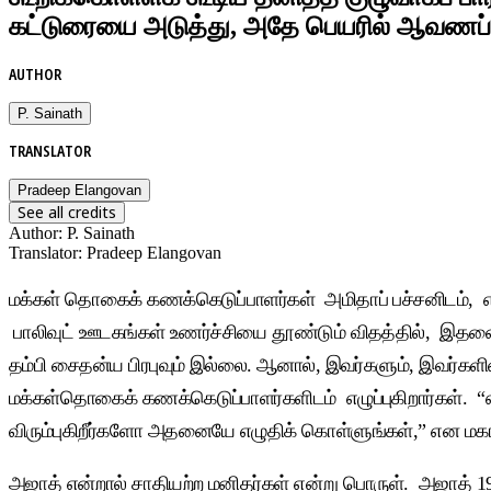
கட்டுரையை அடுத்து, அதே பெயரில் ஆவணப்பட
AUTHOR
P. Sainath
TRANSLATOR
Pradeep Elangovan
See all credits
Author
:
P. Sainath
Translator
:
Pradeep Elangovan
மக்கள் தொகைக் கணக்கெடுப்பாளர்கள் அமிதாப் பச்சனிடம், எப்ப
பாலிவுட் ஊடகங்கள் உணர்ச்சியை தூண்டும் விதத்தில், இதனை
தம்பி சைதன்ய பிரபுவும் இல்லை. ஆனால், இவர்களும், இவர்க
மக்கள்தொகைக் கணக்கெடுப்பாளர்களிடம் எழுப்புகிறார்கள். “எ
விரும்புகிறீர்களோ அதனையே எழுதிக் கொள்ளுங்கள்,” என மகாராஷ
அஜாத் என்றால் சாதியற்ற மனிதர்கள் என்று பொருள். அஜாத் 19