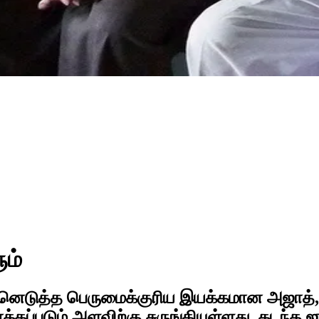
ும்
்னெடுத்த பெருமைக்குரிய இயக்கமான அஜாத், 
ர்க்கப்படும் அளவிற்கு சுருங்கியுள்ளது. கட