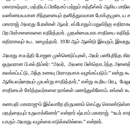
மகாராஷ்டிரா, மத்தியப் பிரதேசம் மற்றும் சத்தீஸ்கர் ஆகிய 
வண்ணமயமான சிந்தனையும் தனித்துவமான போக்குமுடைய சமூக சீ
மகாராஜ் அவரது பேரன்கள் ஆவர். எப்போதும் மதுவிற்கு எதி
பிற பிரச்சனைகளை எதிர்த்தார். முதன்மையாக சாதியை எதிர்த்த
எதிராகவும் கூட உழைத்தார். 1930 ஆம் ஆண்டு இவரும், இ
அவரது சமபந்தி போஜன முன்னெடுப்புகள், அவர் பணிபுரிந்த கி
ஒருவரான பி.எல்.நிம்கர்: “அவர், அவரை பின்தொடர்ந்த அனை
கலக்கப்பட்டு, அந்த உணவு பிரசாதமாக வழங்கப்படும்.” என்று க
ஆகியவற்றையும் முயன்று சாதித்தார்,” என்று கூறிய பிரபு, மேலு
சாதியைச் சேர்ந்தவர்களை நாங்கள் மணந்துள்ளோம். எங்கள் கூட்
கணபதி மகாராஜும் இவ்வாறே திருமணம் செய்து கொண்டுள்ளார். 
மதத்தையும் உருவாக்கினார்” என்றார் ஷ்யாம் மகாராஜ். “உயர் ச
யாரும் அவரது வழக்கை எடுக்கவில்லை.” என்றார்.