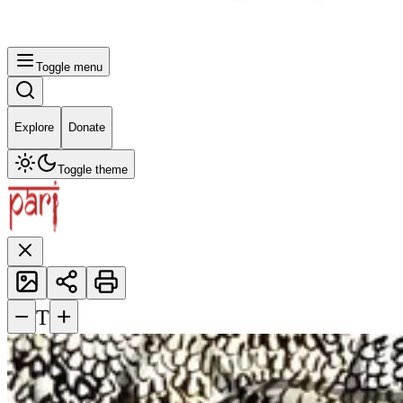
Toggle menu
Explore
Donate
Toggle theme
−
+
T