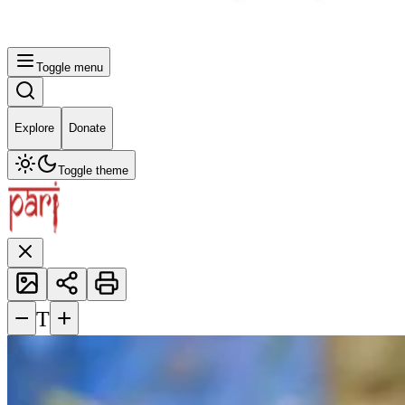
Toggle menu
Explore
Donate
Toggle theme
−
+
T