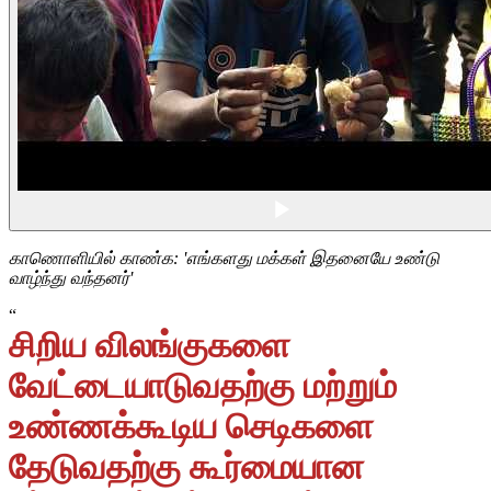
காணொளியில் காண்க: 'எங்களது மக்கள் இதனையே உண்டு
வாழ்ந்து வந்தனர்'
“
சிறிய விலங்குகளை
வேட்டையாடுவதற்கு மற்றும்
உண்ணக்கூடிய செடிகளை
தேடுவதற்கு கூர்மையான