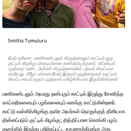
Smitha Tumuluru
மேல் வரிசை: மணிகண்டனும் கிருஷ்ணனும் காட்டில் ஒரு
குட்டிக் கிழங்கு கொடியினை கண்டுபிடித்தனர்; 'லிப்ஸ்டிக்
பழத்தை' உண்ட பின்னர் கிருஷ்ணாவின் பற்கள் சிவப்பாக
மாறியது. கீழே: பங்களாமேடு இருளர் குழந்தைகள் உதட்டில்
சிவப்பு சாயம் தரும் பழத்தால் மகிழ்ச்சியாக இருக்கின்றனர்
மணிகண்டனும் அவரது நண்பரும் காட்டில் இருந்து சேகரித்த
காய்கறிகளையும் பழங்களையும் எனக்கு காட்டுகின்றனர்.
காட்டு வள்ளிக்கிழங்கு தவிர அவர்கள் நொறுக்குத் தீனியாக
தின்னப்படும் குட்டிக் கிழங்கு; தித்திப்பான கொங்கி பழம்;
குளத்தில் இருந்து பறிக்கப்பட்ட தாமரைக்கிழங்கு அது