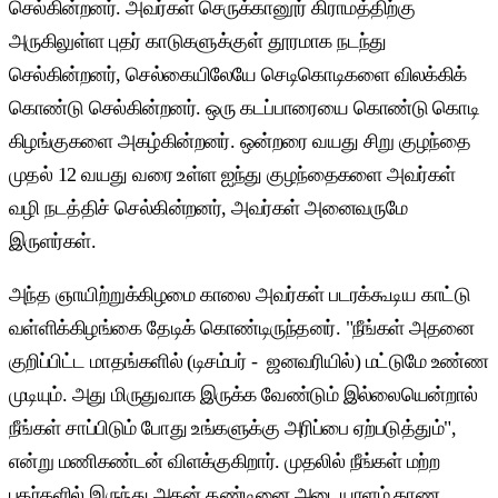
செல்கின்றனர். அவர்கள் செருக்கானூர் கிராமத்திற்கு
அருகிலுள்ள புதர் காடுகளுக்குள் தூரமாக நடந்து
செல்கின்றனர், செல்கையிலேயே செடிகொடிகளை விலக்கிக்
கொண்டு செல்கின்றனர். ஒரு கடப்பாரையை கொண்டு கொடி
கிழங்குகளை அகழ்கின்றனர். ஒன்றரை வயது சிறு குழந்தை
முதல் 12 வயது வரை உள்ள ஐந்து குழந்தைகளை அவர்கள்
வழி நடத்திச் செல்கின்றனர், அவர்கள் அனைவருமே
இருளர்கள்.
அந்த ஞாயிற்றுக்கிழமை காலை அவர்கள் படரக்கூடிய காட்டு
வள்ளிக்கிழங்கை தேடிக் கொண்டிருந்தனர். "நீங்கள் அதனை
குறிப்பிட்ட மாதங்களில் (டிசம்பர் - ஜனவரியில்) மட்டுமே உண்ண
முடியும். அது மிருதுவாக இருக்க வேண்டும் இல்லையென்றால்
நீங்கள் சாப்பிடும் போது உங்களுக்கு அரிப்பை ஏற்படுத்தும்",
என்று மணிகண்டன் விளக்குகிறார். முதலில் நீங்கள் மற்ற
புதர்களில் இருந்து அதன் தண்டினை அடையாளம் காண