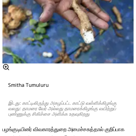
Smitha Tumuluru
இடது: காட்டிலிருந்து அகழப்பட்ட காட்டு வள்ளிக்கிழங்கு
வலது: தாமரை வேர் அல்லது தாமரைக்கிழங்கு வயிற்றுப்
புண்ணுக்கு சிகிச்சை அளிக்க உதவுகிறது
பழங்குடியினர் விவகாரத்துறை அமைச்சகத்தால் குறிப்பாக