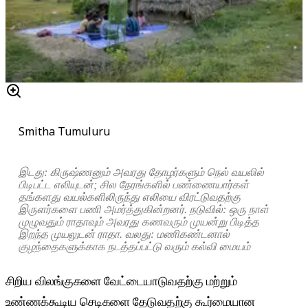
Smitha Tumuluru
இடது: கிருஷ்ணனும் அவரது தோழர்களும் நெல் வயலில்
பிடிபட்ட எலியுடன்; சில நேரங்களில் பண்ணையார்கள்
தங்களது வயல்களிலிருந்து எலியை விரட்டுவதற்கு
இருளர்களை பணி அமர்த்துகின்றனர். நடுவில்: ஒரு நாள்
முழுவதும் ராதாவும் அவரது கணவரும் முயன்று பிடித்த
இறந்த முயலுடன் ராதா. வலது: மணிகண்டனால்
குழந்தைகளுக்காக நடத்தப்பட்டு வரும் கல்வி மையம்
சிறிய விலங்குகளை வேட்டையாடுவதற்கு மற்றும்
உண்ணக்கூடிய செடிகளை தேடுவதற்கு கூர்மையான