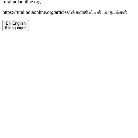
ruralindiaonline.org
https://ruralindiaonline.org/articles/
பங்களாமேட்டின்-புதையல்கள்
EN
|
English
6
languages