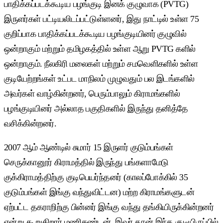
பாதிக்கப்படக்கூடிய பழங்குடி இனக் குழுவாக (PVTG)
இருளர்கள் பட்டியலிடப்பட்டுள்ளனர், இது நாட்டில் உள்ள 75
குறிப்பாக பாதிக்கப்படக்கூடிய பழங்குடியினர் குழுவில்
ஒன்றாகும் மற்றும் தமிழகத்தில் உள்ள ஆறு PVTG களில்
ஒன்றாகும். நீலகிரி மலைகள் மற்றும் சமவெளிகளில் உள்ள
குடியேற்றங்கள் உட்பட மாநிலம் முழுவதும் பல இடங்களில்
அவர்கள் வாழ்கின்றனர், பெரும்பாலும் கிராமங்களில்
பழங்குடியினர் அல்லாத பகுதிகளில் இருந்து தனித்தே
வசிக்கின்றனர்.
2007 ஆம் ஆண்டில் சுமார் 15 இருளர் குடும்பங்கள்
செருக்கானூர் கிராமத்தில் இருந்து பங்களாமேடு
குக்கிராமத்திற்கு குடிபெயர்ந்தனர் (காலப்போக்கில் 35
குடும்பங்கள் இங்கு வந்துவிட்டன) மற்ற கிராமங்களுடன்
ஏற்பட்ட தகராறிற்கு பின்னர் இங்கு வந்து தங்கியிருக்கின்றனர்
என்று கூறுகிறார் மணிகண்டன், இவர் தான் இந்த குடியிருப்பில்