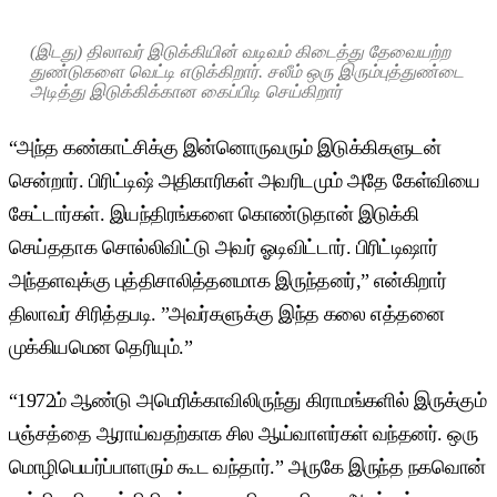
(இடது) திலாவர் இடுக்கியின் வடிவம் கிடைத்து தேவையற்ற
துண்டுகளை வெட்டி எடுக்கிறார். சலீம் ஒரு இரும்புத்துண்டை
அடித்து இடுக்கிக்கான கைப்பிடி செய்கிறார்
“அந்த கண்காட்சிக்கு இன்னொருவரும் இடுக்கிகளுடன்
சென்றார். பிரிட்டிஷ் அதிகாரிகள் அவரிடமும் அதே கேள்வியை
கேட்டார்கள். இயந்திரங்களை கொண்டுதான் இடுக்கி
செய்ததாக சொல்லிவிட்டு அவர் ஓடிவிட்டார். பிரிட்டிஷார்
அந்தளவுக்கு புத்திசாலித்தனமாக இருந்தனர்,” என்கிறார்
திலாவர் சிரித்தபடி. ”அவர்களுக்கு இந்த கலை எத்தனை
முக்கியமென தெரியும்.”
“1972ம் ஆண்டு அமெரிக்காவிலிருந்து கிராமங்களில் இருக்கும்
பஞ்சத்தை ஆராய்வதற்காக சில ஆய்வாளர்கள் வந்தனர். ஒரு
மொழிபெயர்ப்பாளரும் கூட வந்தார்.” அருகே இருந்த நகவொன்