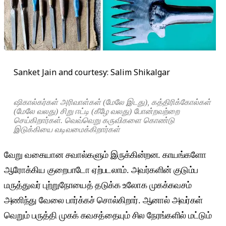
Sanket Jain and courtesy: Salim Shikalgar
ஷிகால்கர்கள் அரிவாள்கள் (மேலே இடது), கத்திரிக்கோல்கள்
(மேலே வலது) சிறு ஈட்டி (கீழே வலது) போன்றவற்றை
செய்கிறார்கள். வெவ்வெறு கருவிகளை கொண்டு
இடுக்கியை வடிவமைக்கிறார்கள்
வேறு வகையான சவால்களும் இருக்கின்றன. காயங்களோ
ஆரோக்கிய குறைபாடோ ஏற்படலாம். அவர்களின் குடும்ப
மருத்துவர் புற்றுநோயைத் தடுக்க உலோக முகக்கவசம்
அணிந்து வேலை பார்க்கச் சொல்கிறார். ஆனால் அவர்கள்
வெறும் பருத்தி முகக் கவசத்தையும் சில நேரங்களில் மட்டும்