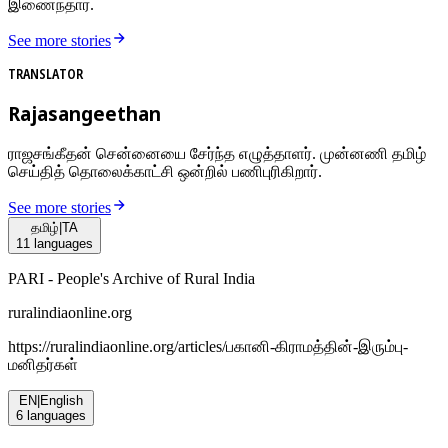
இணைந்தார்.
See more stories
TRANSLATOR
Rajasangeethan
ராஜசங்கீதன் சென்னையை சேர்ந்த எழுத்தாளர். முன்னணி தமிழ்
செய்தித் தொலைக்காட்சி ஒன்றில் பணிபுரிகிறார்.
See more stories
தமிழ்
|
TA
11
languages
PARI - People's Archive of Rural India
ruralindiaonline.org
https://ruralindiaonline.org/articles/
பகானி-கிராமத்தின்-இரும்பு-
மனிதர்கள்
EN
|
English
6
languages