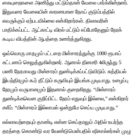
கையுறைகளை அணிந்து மட்டும்தான் வேலை பார்க்கின்றனர்.
இதுவரை வேலையின் காரணமான நோய் குடும்பத்தில்
எவருக்கும் ஏற்படவில்லை என்கிறார்கள். திலாவரின்
பாதிக்கப்பட்ட ஆட்காட்டி விரல் மட்டும் எப்போதேனும் நேரக்
கூடிய விபத்தின் ஆபத்தை உணர்த்துகிறது.
ஒவ்வொரு மாதமும் பட்டறை மின்சாரத்துக்கு 1000 ரூபாய்
கட்டணம் செலுத்துகின்றனர். ஆனால் தினசரி 4லிருந்து 5
மணி நேரமாவது மின்சாரம் துண்டிக்கப்பட்டுவிடும். சுத்தியல்
இயந்திரமும் கூர் தீட்டும் கருவியும் இயங்க முடியாது. உழைப்பு
நேரமும் வருமானமும் இதனால் குறைகிறது. “மின்சாரம்
துண்டிக்கவென குறிப்பிட்ட நேரம் எதுவும் இல்லை,” என்கிறார்
சலீம். “மின்சாரம் இல்லாமல் ஒன்றுமே செய்ய முடியாது.”
எல்லாவற்றையும் தாண்டி என்ன செய்தாலும் அதில் உயர்ந்த
தரத்தை கொண்டு வர வேண்டுமென்பதில் ஷிகால்கர்கள் முழு