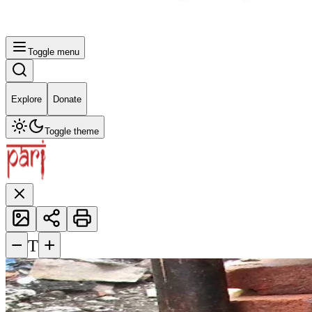
Toggle menu
Explore
Donate
Toggle theme
−
+
T