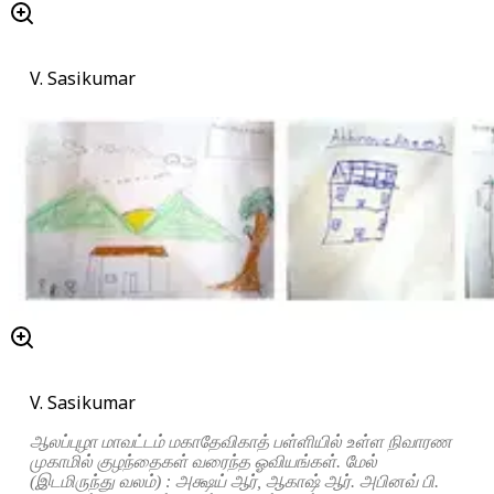
V. Sasikumar
V. Sasikumar
ஆலப்புழா மாவட்டம் மகாதேவிகாத் பள்ளியில் உள்ள நிவாரண
முகாமில் குழந்தைகள் வரைந்த ஓவியங்கள். மேல்
(இடமிருந்து வலம்) : அக்ஷய் ஆர், ஆகாஷ் ஆர். அபினவ் பி.