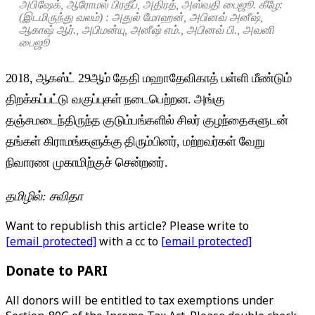
அபிஷேக், ஆரோமல் பிரதீப், அதிரத், அஸ்வதி பைஜூ. கீழே:
(இடமிருந்து வலம்) : அதுல் மோஹன், அபினவ் அனீஷ்,
ஆகாஷ் ஆர்., அபிமன்யு, அனீஷ் எம்., அபினவ் பி., அவனி
பைஜூ
2018, ஆகஸ்ட் 29ஆம் தேதி மஹாதேவிகாத் பள்ளி மீண்டும்
திறக்கப்பட்டு வகுப்புகள் நடைபெற்றன. அங்கு
தஞ்சமடைந்திருந்த குடும்பங்களில் சிலர் குழந்தைகளுடன்
தங்கள் கிராமங்களுக்கு திரும்பினர், மற்றவர்கள் வேறு
நிவாரண முகாமிற்குச் சென்றனர்.
தமிழில்: சவிதா
Want to republish this article? Please write to
[email protected]
with a cc to
[email protected]
Donate to PARI
All donors will be entitled to tax exemptions under