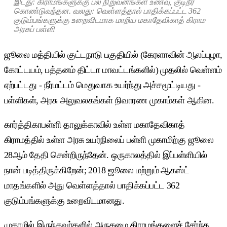
இடது: கிராமங்களுக்கு பல நிறுவனங்கள் உணவு, குடிநீர்
கொண்டுவந்தன. வலது: வெள்ளத்தால் பாதிக்கப்பட்ட 362
குடும்பங்களுக்கு உறைவிடமாக மாறிய மகாதேவிகாத் கிராம
அரசுப் பள்ளி
ஜூலை மத்தியில் குட்டநாடு பகுதியில் (கேரளாவின் ஆலப்புழா,
கோட்டயம், பத்தனம் திட்டா மாவட்டங்களில்) முதலில் வெள்ளம்
ஏற்பட்டது - நீர்மட்டம் மெதுவாக உயர்ந்து அச்சமூட்டியது -
பள்ளிகள், அரசு அலுவலகங்கள் நிவாரண முகாம்கள் ஆகின.
கார்த்திகாபள்ளி தாலுக்காவில் உள்ள மகாதேவிகாத்
கிராமத்தில் உள்ள அரசு உயர்நிலைப் பள்ளி முகாமிற்கு ஜூலை
28ஆம் தேதி சென்றிருந்தேன். ஒருகாலத்தில் இப்பள்ளியில்
நான் படித்திருக்கிறேன்; 2018 ஜூலை மற்றும் ஆகஸ்ட்
மாதங்களில் அது வெள்ளத்தால் பாதிக்கப்பட்ட 362
குடும்பங்களுக்கு உறைவிடமானது.
முகாமில் இருந்தவர்களில் அருகமை கிராமங்களைச் சேர்ந்த