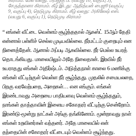
கிராமம். மேல் வலது: அபிஜித் பி. (வயது 10, வகுப்பு 5),
சேருத்தானா கிராமம். கீழ் இடது: ஆதித்யன் பைஜூ (வகுப்பு
9, வகுப்பு 4), நெடுமுடி கிராமம். கீழ் வலது: அகிலேஷ் எஸ்.
(வயது 6, வகுப்பு 1), நெடுமுடி கிராமம்
“ எங்கள் வீட்டை வெள்ளம் சூழ்ந்ததால் ஆகஸ்ட் 15ஆம் தேதி
என்னால் பள்ளிச் செல்ல முடியவில்லை. நீர்மட்டம் குறையும் என
நினைத்தேன். ஆனால் அப்படி ஆகவில்லை. நீர் மெல்ல உயரத்
தொடங்கியது. மாலையிலும் அதே நிலைதான். இரவில் நீர்
உயராதது எங்கள் அதிர்ஷ்டம். அடுத்தநாள் காலை 6 மணிக்கு
எங்கள் வீட்டிற்குள் வெள்ள நீர் சூழ்ந்தது. முதலில் சமையலறை,
பிறகு வரவேற்பறை, அறைகள்… என எங்கும். எங்கள்
இரண்டாவது அறையை பாதியளவு வெள்ளம் சூழ்ந்ததும்,
நாங்கள் தாத்தாவின் இளைய சகோதரர் வீட்டிற்கு சென்றோம்.
இரண்டு-மூன்று நாட்கள் அங்கு தங்கினோம். மூன்றாவது நாள்
எங்கள் உறவினர்கள் வந்தனர். அதே மாலையில் என்
தந்தையின் சகோதரர் வீட்டையும் வெள்ளம் சூழ்ந்தது.