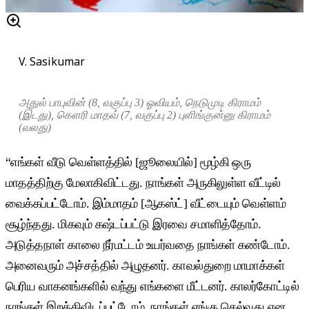
V. Sasikumar
அதுல் பாபுவின் (8, வகுப்பு 3) ஓவியம், நெடுமுடி கிராமம்
(இடது), கெளரி மாதவ் (7, வகுப்பு 2) புளிங்குன்னு கிராமம்
(வலது)
“எங்கள் வீடு வெள்ளத்தில் [ஜூலையில்] மூழ்கி ஒரு
மாதத்திற்கு மேலாகிவிட்டது. நாங்கள் அருகிலுள்ள வீட்டில்
வைக்கப்பட்டோம். இம்மாதம் [ஆகஸ்ட்] வீட்டையும் வெள்ளம்
சூழ்ந்தது. மிகவும் கஷ்டப்பட்டு இரவை சமாளித்தோம்.
அடுத்தநாள் காலை நீர்மட்டம் உயர்வதை நாங்கள் கண்டோம்.
அனைவரும் அச்சத்தில் அழுதனர். காவல்துறை மாமாக்கள்
பெரிய வாகனங்களில் வந்து எங்களை மீட்டனர். காலர்கோட்டில்
நாங்கள் இறக்கிவிடப்பட்டோம். நாங்கள் எங்கு செல்வது என