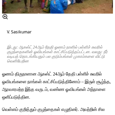
V. Sasikumar
இடது: ஆகஸ்ட் 24ஆம் தேதி ஓணம் நாளில் பள்ளிச் சுவரில்
குழந்தைகளின் ஓவியங்கள் காட்சிப்படுத்தப்பட்டன. வலது: நீர்
வடியத் தொடங்கியதும் பல குடும்பங்கள் முகாம்களை விட்டு
வெளியேறின
ஓணம் திருநாளான ஆகஸ்ட் 24ஆம் தேதி பள்ளிச் சுவரில்
ஓவியங்களை நாங்கள் காட்சிப்படுத்தினோம் – இருள் சூழ்ந்த,
ஆரவாரமற்ற இந்த வருடம், வண்ண ஓவியங்கள் அந்நாளை
ஒளிப்படுத்தின.
வெள்ளம் குறித்தும் குழந்தைகள் எழுதினர். அவற்றின் சில