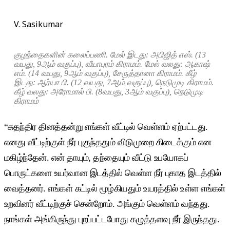
V. Sasikumar
குழந்தைகளின் கலைப்பணி. மேல் இடது: அபிஜித் எஸ். (13
வயது, 9ஆம் வகுப்பு), வீயாபுரம் கிராமம். மேல் வலது: ஆகாஷ்
எம். (14 வயது, 9ஆம் வகுப்பு), சேருத்தானா கிராமம். கீழ்
இடது: ஆர்யா பி. (12 வயது, 7ஆம் வகுப்பு), நெடுமுடி கிராமம்.
கீழ் வலது: அரோமால் பி. (8வயது, 3ஆம் வகுப்பு), நெடுமுடி
கிராமம்
“சுதந்திர தினத்தன்று எங்கள் வீட்டில் வெள்ளம் ஏற்பட்டது.
எனது வீட்டிற்குள் நீர் புகுந்ததும் விடுமுறை கிடைக்கும் என
மகிழ்ந்தேன். என் தாயும், தந்தையும் வீட்டு உபயோகப்
பொருட்களை உயர்வான இடத்தில் வெள்ள நீர் புகாத இடத்தில்
வைத்தனர். எங்கள் கட்டில் மூழ்கியதும் உயரத்தில் உள்ள எங்கள்
உறவினர் வீட்டிற்குச் சென்றோம். அங்கும் வெள்ளம் வந்தது.
நாங்கள் அங்கிருந்து புறப்பட்டபோது கழுத்தளவு நீர் இருந்தது.