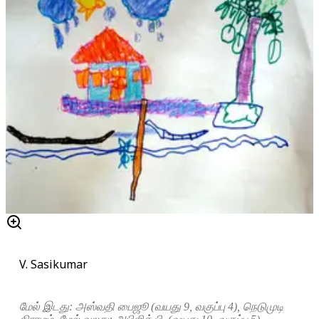
V. Sasikumar
மேல் இடது: அஸ்வதி பைஜூ (வயது 9, வகுப்பு 4), நெடுமுடி