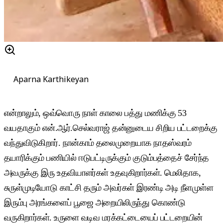
Aparna Karthikeyan
என்றாலும், ஒவ்வொரு நாள் காலை பத்து மணிக்கு 53
வயதாகும் என்.ஆர்.செல்வராஜ் தன்னுடைய சிறிய பட்டறைக்கு
வந்துவிடுகிறார். நான்காம் தலைமுறையாக நாதஸ்வரம்
தயாரிக்கும் பணியில் ஈடுபட்டிருக்கும் குடும்பத்தைச் சேர்ந்த
அவருக்கு இரு உதவியாளர்கள் உதவுகிறார்கள். மெலிதாக,
சுருள்முடியோடு காட்சி தரும் அவர்கள் இரண்டி அடி நீளமுள்ள
இரும்பு அரங்களைப் பூஜை அறையிலிருந்து கொண்டு
வருகிறார்கள். உருளை வடிவ மரக்கட்டையைப் பட்டறையின்