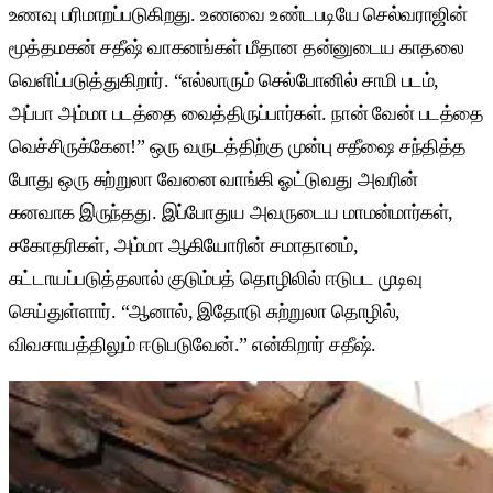
உணவு பரிமாறப்படுகிறது. உணவை உண்டபடியே செல்வராஜின்
மூத்தமகன் சதீஷ் வாகனங்கள் மீதான தன்னுடைய காதலை
வெளிப்படுத்துகிறார். “எல்லாரும் செல்போனில் சாமி படம்,
அப்பா அம்மா படத்தை வைத்திருப்பார்கள். நான் வேன் படத்தை
வெச்சிருக்கேன!” ஒரு வருடத்திற்கு முன்பு சதீஷை சந்தித்த
போது ஒரு சுற்றுலா வேனை வாங்கி ஓட்டுவது அவரின்
கனவாக இருந்தது. இப்போதுய அவருடைய மாமன்மார்கள்,
சகோதரிகள், அம்மா ஆகியோரின் சமாதானம்,
கட்டாயப்படுத்தலால் குடும்பத் தொழிலில் ஈடுபட முடிவு
செய்துள்ளார். “ஆனால், இதோடு சுற்றுலா தொழில்,
விவசாயத்திலும் ஈடுபடுவேன்.” என்கிறார் சதீஷ்.