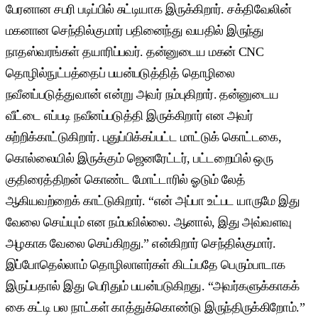
பேரனான சபரி படிப்பில் சுட்டியாக இருக்கிறார். சக்திவேலின்
மகனான செந்தில்குமார் பதினைந்து வயதில் இருந்து
நாதஸ்வரங்கள் தயாரிப்பவர். தன்னுடைய மகன் CNC
தொழில்நுட்பத்தைப் பயன்படுத்தித் தொழிலை
நவீனப்படுத்துவான் என்று அவர் நம்புகிறார். தன்னுடைய
வீட்டை எப்படி நவீனப்படுத்தி இருக்கிறார் என அவர்
சுற்றிக்காட்டுகிறார். புதுப்பிக்கப்பட்ட மாட்டுக் கொட்டகை,
கொல்லையில் இருக்கும் ஜெனரேட்டர், பட்டறையில் ஒரு
குதிரைத்திறன் கொண்ட மோட்டாரில் ஓடும் லேத்
ஆகியவற்றைக் காட்டுகிறார். “என் அப்பா உட்பட யாருமே இது
வேலை செய்யும் என நம்பவில்லை. ஆனால், இது அவ்வளவு
அழகாக வேலை செய்கிறது.” என்கிறார் செந்தில்குமார்.
இப்போதெல்லாம் தொழிலாளர்கள் கிடப்பதே பெரும்பாடாக
இருப்பதால் இது பெரிதும் பயன்படுகிறது. “அவர்களுக்காகக்
கை கட்டி பல நாட்கள் காத்துக்கொண்டு இருந்திருக்கிறோம்.”