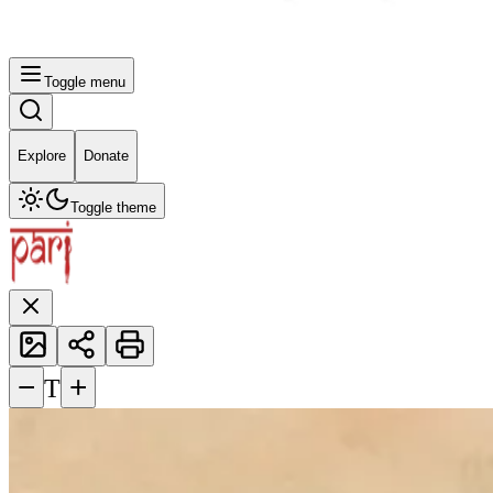
Toggle menu
Explore
Donate
Toggle theme
−
+
T