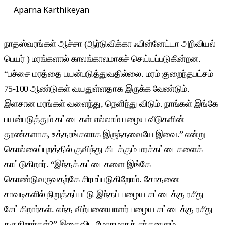
Aparna Karthikeyan
நாதஸ்வரங்கள் ஆச்சா (ஆர்டுவிக்கா ஃபின்னேட்டா அறிவியல்
பெயர் ) மரங்களால் காலங்காலமாகச் செய்யப்படுகின்றன.
“பச்சை மரத்தை பயன்படுத்துவதில்லை. மரம் குறைந்தபட்சம்
75-100 ஆண்டுகள் வயதுள்ளதாக இருக்க வேண்டும்.
இளசான மரங்கள் வளைந்து, நெளிந்து விடும். நாங்கள் இங்கே
பயன்படுத்தும் கட்டைகள் எல்லாம் பழைய வீடுகளின்
தூண்களாக, உத்தரங்களாக இருந்தவையே இவை.” என்று
கொல்லைப்புறத்தில் குவிந்து கிடக்கும் மரக்கட்டைகளைக்
காட்டுகிறார். “இந்தக் கட்டைகளை இங்கே
கொண்டுவருவதற்கே சிரமப்படுகிறோம். சோதனை
சாவடிகளில் நிறுத்தப்பட்டு இந்தப் பழைய கட்டைக்கு ரசீது
கேட்கிறார்கள். எந்த விற்பனையாளர் பழைய கட்டைக்கு ரசீது
தருகிறார்கள்?” இதைவிட மோசமாகச் சந்தனமரம்