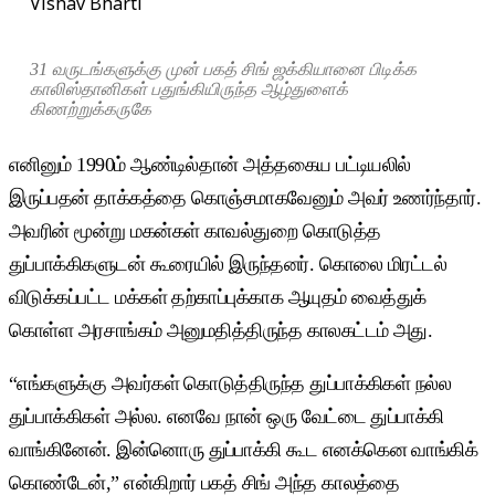
Vishav Bharti
31 வருடங்களுக்கு முன் பகத் சிங் ஜக்கியானை பிடிக்க
காலிஸ்தானிகள் பதுங்கியிருந்த ஆழ்துளைக்
கிணற்றுக்கருகே
எனினும் 1990ம் ஆண்டில்தான் அத்தகைய பட்டியலில்
இருப்பதன் தாக்கத்தை கொஞ்சமாகவேனும் அவர் உணர்ந்தார்.
அவரின் மூன்று மகன்கள் காவல்துறை கொடுத்த
துப்பாக்கிகளுடன் கூரையில் இருந்தனர். கொலை மிரட்டல்
விடுக்கப்பட்ட மக்கள் தற்காப்புக்காக ஆயுதம் வைத்துக்
கொள்ள அரசாங்கம் அனுமதித்திருந்த காலகட்டம் அது.
“எங்களுக்கு அவர்கள் கொடுத்திருந்த துப்பாக்கிகள் நல்ல
துப்பாக்கிகள் அல்ல. எனவே நான் ஒரு வேட்டை துப்பாக்கி
வாங்கினேன். இன்னொரு துப்பாக்கி கூட எனக்கென வாங்கிக்
கொண்டேன்,” என்கிறார் பகத் சிங் அந்த காலத்தை