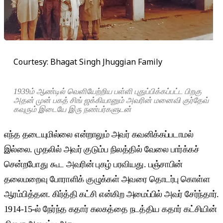
Courtesy: Bhagat Singh Jhuggian Family
1939ம் ஆண்டில் வெளியேற்றிய பள்ளி புதுப்பிக்கப்பட்ட பிறகு
அதன் முன் பகத் சிங் ஜக்கியானும் அவரின் மனைவி குர்தேவ்
கவுரும் இடையே இரு நண்பர்களுடன்
எந்த தடையுமில்லை என்றாலும் அவர் கவனிக்கப்படாமல்
இல்லை. முதலில் அவர் குடும்ப நிலத்தில் வேலை பார்க்கச்
சென்றபோது கூட அவரின் புகழ் பரவியது. பஞ்சாபின்
தலைமறைவு போராளிக் குழுக்கள் அவரை தொடர்பு கொள்ள
ஆரம்பித்தன. கிர்த்தி கட்சி என்கிற அமைப்பில் அவர் சேர்ந்தார்.
1914-15-ல் நேர்ந்த கதார் கலகத்தை நடத்திய கதார் கட்சியின்