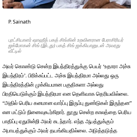
P. Sainath
புரட்சியாளர் ஷாஹீத் பகத் சிங்கின் உறவினரான பேராசிரியர்
ஜக்மோகன் சிங் (இடது) பகத் சிங் ஜக்கியானுடன் அவரது
வீட்டில்
அவர் கொண்டு சென்ற இயந்திரத்துக்கு பெயர் ‘உதாரா அச்சு
இயந்திரம்’. பிரிக்கப்பட்ட அச்சு இயந்திரமா அல்லது ஒரு
இயந்திரத்தின் முக்கியமான பகுதிகளா அல்லது
பிரதியெடுக்கும் இயந்திரமா என தெளிவாக தெரியவில்லை.
“அதில் பெரிய கனமான வார்ப்பு இரும்பு துண்டுகள் இருந்தன”
என மட்டும் நினைவுகூர்கிறார். தூது சென்ற காலத்தை பெரிய
பாதிப்பு ஏதுமின்றி அவர் கடந்தார். எந்த ஆபத்துக்கும்
அபாயத்துக்கும் அவர் தயங்கியதில்லை. அடுத்தடுத்த