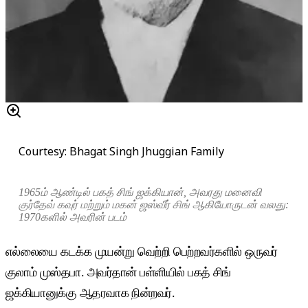
Courtesy: Bhagat Singh Jhuggian Family
1965ம் ஆண்டில் பகத் சிங் ஜக்கியான், அவரது மனைவி
குர்தேவ் கவுர் மற்றும் மகன் ஜஸ்வீர் சிங் ஆகியோருடன் வலது:
1970களில் அவரின் படம்
எல்லையை கடக்க முயன்று வெற்றி பெற்றவர்களில் ஒருவர்
குலாம் முஸ்தபா. அவர்தான் பள்ளியில் பகத் சிங்
ஜக்கியானுக்கு ஆதரவாக நின்றவர்.