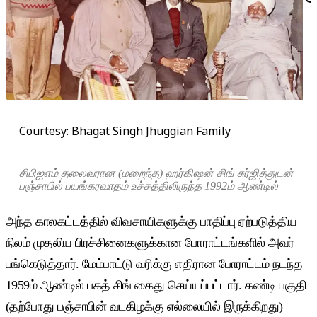
Courtesy: Bhagat Singh Jhuggian Family
சிபிஐஎம் தலைவரான (மறைந்த) ஹர்கிஷன் சிங் சுர்ஜித்துடன்
பஞ்சாபில் பயங்கரவாதம் உச்சத்திலிருந்த 1992ம் ஆண்டில்
அந்த காலகட்டத்தில் விவசாயிகளுக்கு பாதிப்பு ஏற்படுத்திய
நிலம் முதலிய பிரச்சினைகளுக்கான போராட்டங்களில் அவர்
பங்கெடுத்தார். மேம்பாட்டு வரிக்கு எதிரான போராட்டம் நடந்த
1959ம் ஆண்டில் பகத் சிங் கைது செய்யப்பட்டார். கண்டி பகுதி
(தற்போது பஞ்சாபின் வடகிழக்கு எல்லையில் இருக்கிறது)