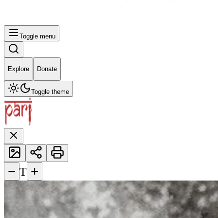
Toggle menu
Explore
Donate
Toggle theme
−
+
T