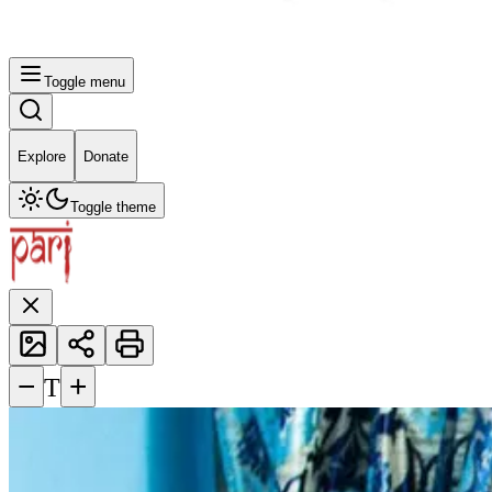
Toggle menu
Explore
Donate
Toggle theme
−
+
T