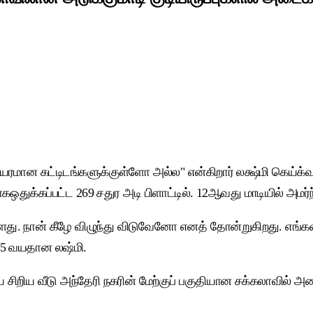
உயரமான கட்டிடங்களுக்குள்ளோ அல்ல" என்கிறார் லக்ஷ்மி கெய்க்வ
ஒதுக்கப்பட்ட 269 சதுர அடி பிளாட்டில். 12ஆவது மாடியில் அமர்ந்
ளது. நான் கீழே விழுந்து விடுவேனோ எனத் தோன்றுகிறது. எங்கள
 75 வயதான லஷ்மி.
 சிறிய வீடு அந்தேரி நகரின் மேற்குப் பகுதியான சக்கலாவில் அமை