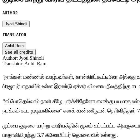
AUTHOR
Jyoti Shinoli
TRANSLATOR
Anbil Ram
See all credits
Author
:
Jyoti Shinoli
Translator
:
Anbil Ram
"நாங்கள் மண்ணில் வாழ்பவர்கள், கான்கிரீட்கூட்டிலோ அல்லது 
பிரஜாபுர்பாதாவில் உள்ள இரண்டு ஏக்கர் விவசாயநிலத்திற்கு ஈடாக
“எப்போதெல்லாம் நான் கீழே பார்க்கிறேனோ எனக்கு பயமாக உள்
நடக்கக் கூட முடியவில்லை" எனக் கண்ணீருடன் தெரிவித்தார்
மும்பை குடிசை மாற்று வாரியத்தின் மூலம் கட்டப்பட்ட அவருடைய
பாதாவிலிருந்து 3.7 கிலோமீட்டர் தொலைவில் உள்ளது.