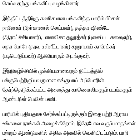
செய்வதற்கு பங்களிப்பு வழங்கினார்.
இத்திட்டத்திற்கு கணிசமான பங்களித்த பலரில் பீம்சன்
நானேகர் (நேர்காணல் செய்பவர்), தத்தா ஷிண்டே
(ஆராய்ச்சியாளர்), மாளவிகா தலூத்கர் (புகைப்பட கலைஞர்),
லதா போரே (தரவு உள்ளீட்டாளர்) கஜராபாய் தாரேக்கர்
(படியெடுப்பவர்) ஆகியோரும் அடங்குவர்.
இந்நிகழ்ச்சியில் முக்கியமானவரும் திட்டத்தில்
பங்குபெற்றிருப்பவருமான கங்குபாய் அம்போரின்
தேர்ந்தெடுக்கப்பட்ட அனைத்து காணொலிகளும் படங்களும்
ஆண்டரின் பெலின் பணி.
பாரியில் புதியதாக சேர்க்கப்பட்டிருக்கும் இதை பற்றி ஆராய
உங்களை நாங்கள் அழைக்கிறோம், இதேபோல வரும் மாதங்கள்
மற்றும் ஆண்டுகளில் அதிக அளவில் வெளியிடப்படும். பாரி