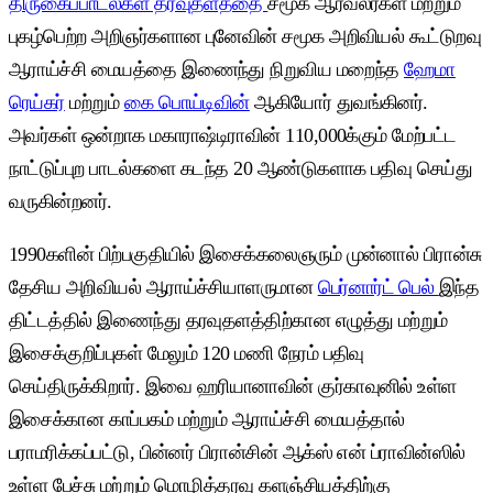
திருகைப்பாடல்கள் தரவுதளத்தை
சமூக ஆர்வலர்கள் மற்றும்
புகழ்பெற்ற அறிஞர்களான புனேவின் சமூக அறிவியல் கூட்டுறவு
ஆராய்ச்சி மையத்தை இணைந்து நிறுவிய மறைந்த
ஹேமா
ரெய்கர்
மற்றும்
கை பொய்டிவின்
ஆகியோர் துவங்கினர்.
அவர்கள் ஒன்றாக மகாராஷ்டிராவின் 110,000க்கும் மேற்பட்ட
நாட்டுப்புற பாடல்களை கடந்த 20 ஆண்டுகளாக பதிவு செய்து
வருகின்றனர்.
1990களின் பிற்பகுதியில் இசைக்கலைஞரும் முன்னால் பிரான்சு
தேசிய அறிவியல் ஆராய்ச்சியாளருமான
பெர்னார்ட் பெல்
இந்த
திட்டத்தில் இணைந்து தரவுதளத்திற்கான எழுத்து மற்றும்
இசைக்குறிப்புகள் மேலும் 120 மணி நேரம் பதிவு
செய்திருக்கிறார். இவை ஹரியானாவின் குர்காவுனில் உள்ள
இசைக்கான காப்பகம் மற்றும் ஆராய்ச்சி மையத்தால்
பராமரிக்கப்பட்டு, பின்னர் பிரான்சின் ஆக்ஸ் என் ப்ராவின்ஸில்
உள்ள பேச்சு மற்றும் மொழித்தரவு களஞ்சியத்திற்கு