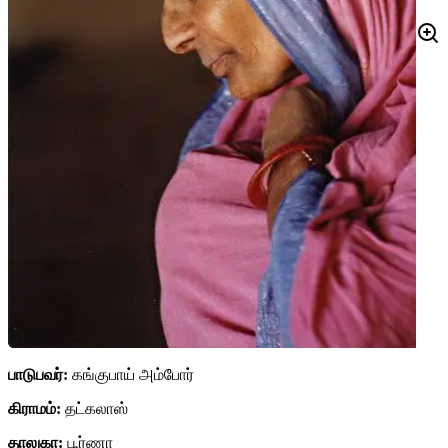
பாடுபவர்:
கங்குபாய் அம்போர்
கிராமம்:
தட்கலாஸ்
தாலுகா:
பூர்ணா