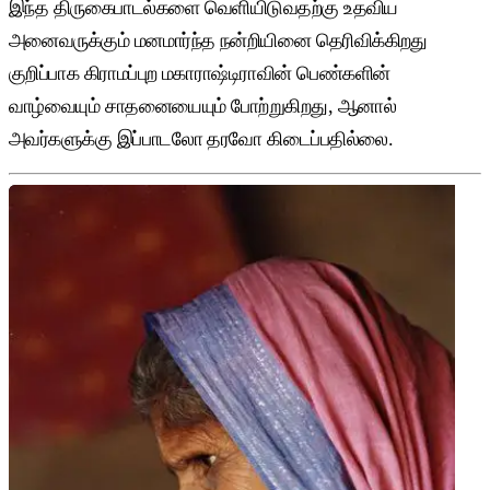
இந்த திருகைபாடல்களை வெளியிடுவதற்கு உதவிய
அனைவருக்கும் மனமார்ந்த நன்றியினை தெரிவிக்கிறது
குறிப்பாக கிராமப்புற மகாராஷ்டிராவின் பெண்களின்
வாழ்வையும் சாதனையையும் போற்றுகிறது, ஆனால்
அவர்களுக்கு இப்பாடலோ தரவோ கிடைப்பதில்லை.