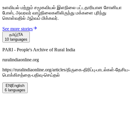
உளவியல் மற்றும் சமூகவியல் இளநிலை பட்டதாரியான சோனியா
போஸ், அவரவர் வாழ்நிலைகளிலிருந்து மக்களை புரிந்து
கொள்வதில் ஆர்வம் மிக்கவர்.
See more stories
தமிழ்
|
TA
10
languages
PARI - People's Archive of Rural India
ruralindiaonline.org
https://ruralindiaonline.org/articles/
திருகை-திரிப்பு-பாடல்கள்-தேசிய-
பொக்கிசத்தை-பதிவு-செய்தல்
EN
|
English
6
languages