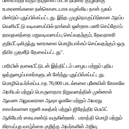
பணியாற்றி வரும் திருகைப் பாடல் நிபுணர் குழுவுக்கு
உபகரணங்களை நன்கொடையாக வழங்கிய தான் மூலம்
மீண்டும் புதுப்பிக்கப்பட்டது. இந்த முழுதொகுப்பிற்கான ஆரம்ப
வெளியீட்டு வடிவமைப்பில் நாங்கள் ஒன்றாக பணி செய்தோம்.
தரவுதளத்தை மறுவடிவமைப்பு செய்வதற்கும், தேவநாகரி
குறியீட்டிலிருந்து உரைகளை மொழியாக்கம் செய்வதற்கும் ஒரு
தீவிர முதலீடு தேவைப்பட்டது".
பாரியின் தலையீட்டுடன் இத்திட்டம் பழைய மற்றும் புதிய
ஒத்துழைப்பாளர்களுடன் சேர்ந்து புதுப்பிக்கப்பட்டது.
மொழிபெயர்க்கப்படாத 70,000 பாடல்களை புனேவின் கோகலே
அரசியல் மற்றும் பொருளாதார நிறுவனத்தின் முன்னாள்
ஆவண அலுவலரான ஆஷா ஓகலே மற்றும் அவரது
சகாக்களான ரஜனி கலத்கர் மற்றும் ஜிதேந்திர மெயிட்
ஆகியோர் கையாண்டு வருகின்றனர். மராத்தி மொழி மற்றும்
கிராமப்புற வாழ்க்கை குறித்த அவர்களின் அறிவு