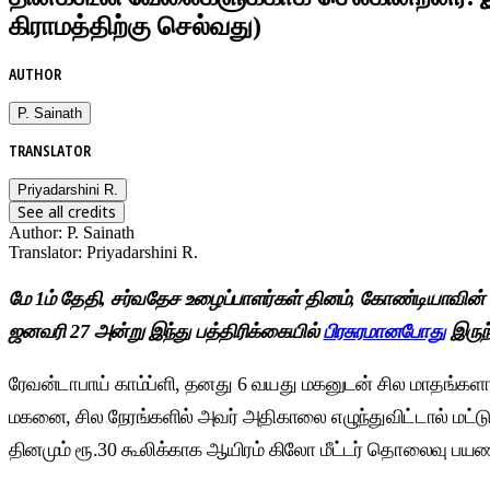
கிராமத்திற்கு செல்வது)
AUTHOR
P. Sainath
TRANSLATOR
Priyadarshini R.
See all credits
Author
:
P. Sainath
Translator
:
Priyadarshini R.
மே 1ம் தேதி, சர்வதேச உழைப்பாளர்கள் தினம், கோண்டியாவின் 
ஜனவரி 27 அன்று இந்து பத்திரிக்கையில்
பிரசுரமானபோது
இருந
ரேவன்டாபாய் காம்ப்ளி, தனது 6 வயது மகனுடன் சில மாதங்களாக 
மகனை, சில நேரங்களில் அவர் அதிகாலை எழுந்துவிட்டால் மட்டு
தினமும் ரூ.30 கூலிக்காக ஆயிரம் கிலோ மீட்டர் தொலைவு பயணிக