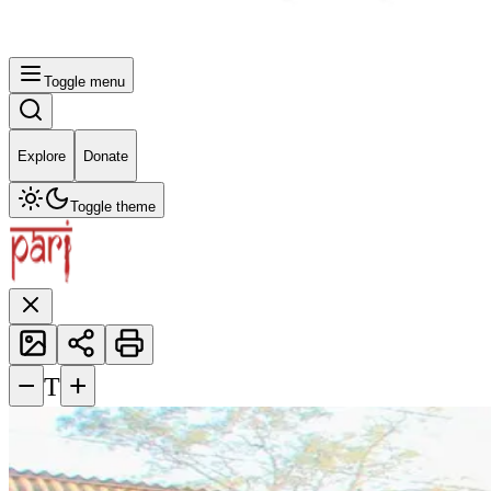
Toggle menu
Explore
Donate
Toggle theme
−
+
T