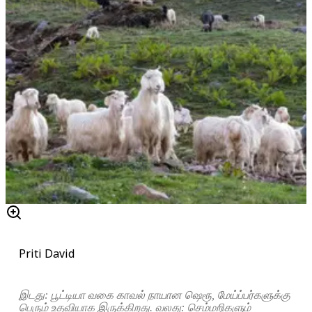
Priti David
இடது: பூட்டியா வகை காவல் நாயான ஷெரூ, மேய்ப்பர்களுக்கு
பெரும் உதவியாக இருக்கிறது. வலது: செம்மறிகளும்