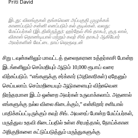
Priti David
இடது: விலங்குகள் தங்கவென அப்பகுதி முழுக்கக்
காணப்படும் சன்னி எனப்படும் கல் குடில்கள். வலது:
மேய்ப்பர்கள் (இடதிலிருந்து): ஹர்தேவ் சிங் தாகூர், குரு லால்,
விகாஸ் தொண்டியால் மற்றும் கவுர் சிங் தாகூர் ஆகியோர்
அவர்களின் வேட்டை நாய் ஷெரூவுடன்
சிறு டவுன்களிலும் மாவட்டத் தலைநகரான உத்தர்காசி போன்ற
இடங்களிலும் செம்மறியும் ஆடும் 10,000 ரூபாய் வரை
விற்கப்படும். “எங்களுக்கு சர்க்கார் (அதிகாரிகள்) ஏதேனும்
செய்யலாம். செம்மறியையும் ஆடுகளையும் விற்கவென
நிரந்தரமான இடம் ஒன்றை அவர்கள் உருவாக்கலாம். அதனால்
எங்களுக்கு நல்ல விலை கிடைக்கும்,” என்கிறார் சளியால்
பாதிக்கப்பட்டிருக்கும் கவுர் சிங். அவரைப் போன்ற மேய்ப்பர்கள்,
மருத்துவ உதவி கிடைப்பதில் உள்ள சிரமத்தால், நோய்க்கான
அறிகுறிகளை கட்டுப்படுத்தும் மருந்துகளுக்கு