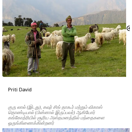
Priti David
குரு லால் (இடது), கவுர் சிங் தாகூர் மற்றும் விகாஸ்
தொண்டியால் (பின்னால் இருப்பவர்) ஆகியோர்
கங்கோத்ரியில் சூரிய அஸ்தமனத்தில் மந்தைகளை
ஒருங்கிணைக்கின்றனர்