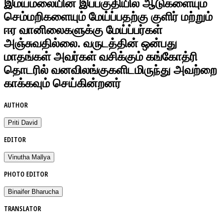
இமயமலையின் இப்பகுதியில் ஆடுகளையும்
செம்மறிகளையும் மேய்ப்பதற்கு குளிர் மற்றும்
ஈர வானிலைகளுக்கு மேய்ப்பர்கள்
அஞ்சுவதில்லை. வருடத்தின் ஒன்பது
மாதங்கள் அவர்கள் வசிக்கும் கங்கோத்ரி
தொடரில் வனவிலங்குகளிடமிருந்து அவற்றை
காக்கவும் செய்கின்றனர்
AUTHOR
Priti David
EDITOR
Vinutha Mallya
PHOTO EDITOR
Binaifer Bharucha
TRANSLATOR