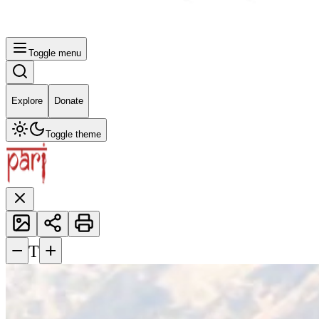
Toggle menu
Explore
Donate
Toggle theme
−
+
T