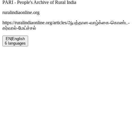
PARI - People's Archive of Rural India
ruralindiaonline.org
https://ruralindiaonline.org/articles/
ஆபத்தான-வாழ்க்கை-கொண்ட-
கர்வால்-மேய்ச்சல்
EN
|
English
6
languages