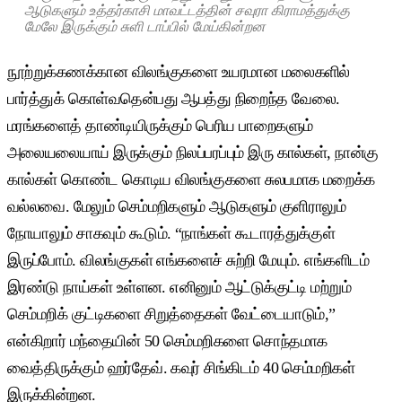
ஆடுகளும் உத்தர்காசி மாவட்டத்தின் சவுரா கிராமத்துக்கு
மேலே இருக்கும் சுளி டாப்பில் மேய்கின்றன
நூற்றுக்கணக்கான விலங்குகளை உயரமான மலைகளில்
பார்த்துக் கொள்வதென்பது ஆபத்து நிறைந்த வேலை.
மரங்களைத் தாண்டியிருக்கும் பெரிய பாறைகளும்
அலையலையாய் இருக்கும் நிலப்பரப்பும் இரு கால்கள், நான்கு
கால்கள் கொண்ட கொடிய விலங்குகளை சுலபமாக மறைக்க
வல்லவை. மேலும் செம்மறிகளும் ஆடுகளும் குளிராலும்
நோயாலும் சாகவும் கூடும். “நாங்கள் கூடாரத்துக்குள்
இருப்போம். விலங்குகள் எங்களைச் சுற்றி மேயும். எங்களிடம்
இரண்டு நாய்கள் உள்ளன. எனினும் ஆட்டுக்குட்டி மற்றும்
செம்மறிக் குட்டிகளை சிறுத்தைகள் வேட்டையாடும்,”
என்கிறார் மந்தையின் 50 செம்மறிகளை சொந்தமாக
வைத்திருக்கும் ஹர்தேவ். கவுர் சிங்கிடம் 40 செம்மறிகள்
இருக்கின்றன.