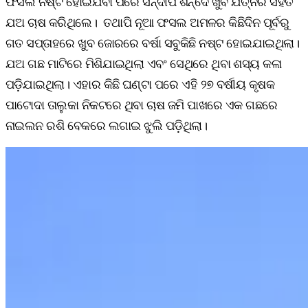
ଫସଲ ନଷ୍ଟ ହୋଇଯିବା ପରେ ସନ୍ଦୀପ ଶିନ୍ଦେ ଖୁବ ଯତ୍ନର ସହିତ
ଯଅ ଚାଷ କରିଥିଲେ। ତଥାପି ନୂଆ ଫସଲ ଅମଳର କିଛିଦିନ ପୂର୍ବରୁ
ଗତ ସପ୍ତାହରେ ଖୁବ ଜୋରରେ ବର୍ଷା ସବୁକିଛି ନଷ୍ଟ ହୋଇଯାଇଥିଲା।
ଯଅ ଗଛ ମାଟିରେ ମିଶିଯାଇଥିଲା ଏବଂ ସେଥିରେ ଥିବା ଶସ୍ୟ କଳା
ପଡ଼ିଯାଇଥିଲା। ଏହାର କିଛି ଘଣ୍ଟା ପରେ ଏହି ୨୭ ବର୍ଷୀୟ କୃଷକ
ପାଟୋଦା ତାଲୁକା ନିକଟରେ ଥିବା ଚାଷ ଜମି ପାଖରେ ଏକ ଗଛରେ
ନାଇଲନ ରଶି ବେକରେ ଲଗାଇ ଝୁଲି ପଡ଼ିଥିଲା।