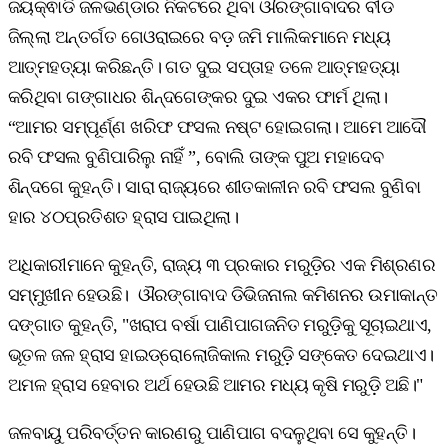
ଜୟକ୍ଵାଡି ଜଳଭଣ୍ଡାର ନିକଟରେ ଥିବା ଔରଙ୍ଗାବାଦର ବୀଡ
ଜିଲ୍ଲା ଅନ୍ତର୍ଗତ ଗେଓରାଇରେ ବଡ଼ ଜମି ମାଲିକମାନେ ମଧ୍ୟ
ଆତ୍ମହତ୍ୟା କରିଛନ୍ତି। ଗତ ଦୁଇ ସପ୍ତାହ ତଳେ ଆତ୍ମହତ୍ୟା
କରିଥିବା ଗଙ୍ଗାଧର ଶିନ୍ଦଗେଙ୍କର ଦୁଇ ଏକର ଫାର୍ମ ଥିଲା।
“ଆମର ସମ୍ପୂର୍ଣ୍ଣ ଖରିଫ ଫସଲ ନଷ୍ଟ ହୋଇଗଲା। ଆମେ ଆଦୌ
ରବି ଫସଲ ବୁଣିପାରିଲୁ ନାହିଁ ”, ବୋଲି ତାଙ୍କ ପୁଅ ମହାଦେବ
ଶିନ୍ଦଗେ କୁହନ୍ତି। ସାରା ରାଜ୍ୟରେ ଶୀତକାଳୀନ ରବି ଫସଲ ବୁଣିବା
ହାର ୪୦ପ୍ରତିଶତ ହ୍ରାସ ପାଇଥିଲା।
ଅଧିକାରୀମାନେ କୁହନ୍ତି, ରାଜ୍ୟ ୩ ପ୍ରକାର ମରୁଡ଼ିର ଏକ ମିଶ୍ରଣର
ସମ୍ମୁଖୀନ ହେଉଛି। ଔରଙ୍ଗାବାଦ ଡିଭିଜନାଲ କମିଶନର ଉମାକାନ୍ତ
ଦଙ୍ଗାତ କୁହନ୍ତି, "ଖରାପ ବର୍ଷା ପାଣିପାଗଜନିତ ମରୁଡ଼ିକୁ ସୂଚାଇଥାଏ,
ଭୂତଳ ଜଳ ହ୍ରାସ ହାଇଡ୍ରୋଲୋଜିକାଲ ମରୁଡ଼ି ସଙ୍କେତ ଦେଇଥାଏ।
ଅମଳ ହ୍ରାସ ହେବାର ଅର୍ଥ ହେଉଛି ଆମର ମଧ୍ୟ କୃଷି ମରୁଡ଼ି ଅଛି।"
ଜଳବାୟୁ ପରିବର୍ତ୍ତନ କାରଣରୁ ପାଣିପାଗ ବଦଳୁଥିବା ସେ କୁହନ୍ତି।