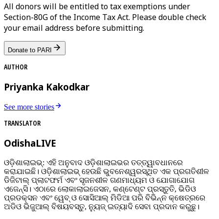
All donors will be entitled to tax exemptions under
Section-80G of the Income Tax Act. Please double check
your email address before submitting.
Donate to PARI
AUTHOR
Priyanka Kakodkar
See more stories
TRANSLATOR
OdishaLIVE
ଓଡ଼ିଶାଲାଇଭ୍: ଏହି ଅନୁବାଦ ଓଡ଼ିଶାଲାଇଭର ତତ୍ତ୍ୱାବଧାନରେ
କରାଯାଇଛି। ଓଡ଼ିଶାଲାଇଭ୍ ହେଉଛି ଭୁବନେଶ୍ୱରସ୍ଥିତ ଏକ ପ୍ରଗତିଶୀଳ
ଡିଜିଟାଲ୍ ପ୍ଲାଟଫର୍ମ ଏବଂ ସୃଜନଶୀଳ ଗଣମାଧ୍ୟମ ଓ ଯୋଗାଯୋଗ
ଏଜେନ୍ସି। ଏଠାରେ ଲୋକାଲାଇଜେସନ, କଣ୍ଟେଣ୍ଟ ପ୍ରସ୍ତୁତି, ଭିଡିଓ
ପ୍ରଡକ୍ସନ ଏବଂ ୱେବ୍ ଓ ସୋସିଆଲ୍ ମିଡିଆ ପରି ବିଭିନ୍ନ କ୍ଷେତ୍ରରେ
ଅଡିଓ ଭିଜୁଆଲ୍‌ ବିଷୟବସ୍ତୁ, ନ୍ୟୁଜ୍ ଇତ୍ୟାଦି ସେବା ପ୍ରଦାନ କରୁଛୁ।