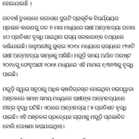
ହୋଇଯାଇଛି ।
ଗତବର୍ଷ ତୁଳନାରେ ଲଗାତାର ଦୁଇଟି ପ୍ରାକୃତିକ ବିପର୍ଯ୍ୟୟର
ପ୍ରଭାବ କାରଣରୁ ଗତ ୭ ମାସ ମଧ୍ୟରେ ଚାଷୀ ଆତ୍ମହତ୍ୟା ଘଟଣା
୪୦ ପ୍ରତିଶତ ବୃଦ୍ଧି ପାଇଥିବା ରାଜ୍ୟ ସରକାରଙ୍କ ତଥ୍ୟରେ
ଦର୍ଶାଯାଇଛି। ଜାନୁଆରୀରୁ ଜୁଲାଇ ୨୦୧୪ ମଧ୍ୟରେ ରାଜ୍ୟରେ ୯୭୫ଟି
ଚାଷୀ ଆତ୍ମହତ୍ୟା ସାମ୍ନାକୁ ଆସିଛି। ମରୁଡ଼ି ସମୟ ଅର୍ଥାତ ଅଗଷ୍ଟ
୨୦୧୪ରୁ ଫେବୃଆରୀ ୨୦୧୫ ମଧ୍ୟରେ ଏହି ମାମଲା ୧,୩୭୩କୁ ବୃଦ୍ଧି
ପାଇଛି।
ମରୁଡ଼ି ଦ୍ୱାରା ସବୁଠାରୁ ଅଧିକ କ୍ଷତିଗ୍ରସ୍ତ ହୋଇଥିବା ମରାଠୱାଡା
ଅଞ୍ଚଳରେ ସମାନ ସମୟ ମଧ୍ୟରେ ଚାଷୀଙ୍କ ଆତ୍ମହତ୍ୟାରେ
ତୀବ୍ର ବୃଦ୍ଧି ଘଟିଛି। ଏଠାରେ ଆତ୍ମହତ୍ୟା ୮୫ ପ୍ରତିଶତ ବୃଦ୍ଧି
ପାଇଛି। ଏହି ଅଞ୍ଚଳର ପ୍ରତ୍ୟେକ ଗ୍ରାମକୁ ମରୁଡ଼ି ପ୍ରଭାବିତ
ବୋଲି ଘୋଷଣା କରାଯାଇଥିଲା।