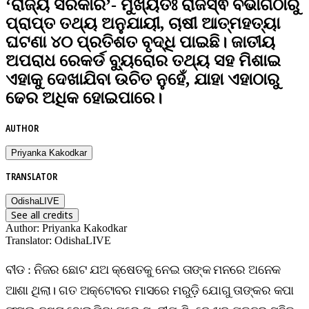
‘ରାଜ୍ୟ ସରକାର’- ମୁଖ୍ୟତଃ ରାଜସ୍ଵ ବିଭାଗଠାରୁ
ପ୍ରାପ୍ତ ତଥ୍ୟ ଅନୁଯାୟୀ, ଚାଷୀ ଆତ୍ମହତ୍ୟା
ଘଟଣା ୪୦ ପ୍ରତିଶତ ବୃଦ୍ଧି ପାଇଛି। ଜାତୀୟ
ଅପରାଧ ରେକର୍ଡ ବ୍ୟୁରୋର ତଥ୍ୟ ସହ ମିଶାଇ
ଏହାକୁ ଦେଖାଯିବା ଉଚିତ ନୁହେଁ, ଯାହା ଏହାଠାରୁ
ଢେର ଅଧିକ ହୋଇପାରେ।
AUTHOR
Priyanka Kakodkar
TRANSLATOR
OdishaLIVE
See all credits
Author
:
Priyanka Kakodkar
Translator
:
OdishaLIVE
ବୀଡ : ନିଜର ଛୋଟ ଯଅ କ୍ଷେତକୁ ନେଇ ତାଙ୍କ ମନରେ ଅନେକ
ଆଶା ଥିଲା। ଗତ ଅକ୍ଟୋବର ମାସରେ ମରୁଡ଼ି ଯୋଗୁ ତାଙ୍କର କପା