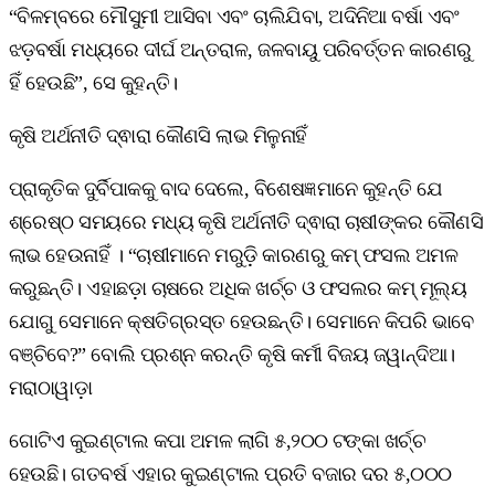
“ବିଳମ୍ବରେ ମୌସୁମୀ ଆସିବା ଏବଂ ଚାଲିଯିବା, ଅଦିନିଆ ବର୍ଷା ଏବଂ
ଝଡ଼ବର୍ଷା ମଧ୍ୟରେ ଦୀର୍ଘ ଅନ୍ତରାଳ, ଜଳବାୟୁ ପରିବର୍ତ୍ତନ କାରଣରୁ
ହିଁ ହେଉଛି”, ସେ କୁହନ୍ତି।
କୃଷି ଅର୍ଥନୀତି ଦ୍ଵାରା କୌଣସି ଲାଭ ମିଳୁନାହିଁ
ପ୍ରାକୃତିକ ଦୁର୍ବିପାକକୁ ବାଦ ଦେଲେ, ବିଶେଷଜ୍ଞମାନେ କୁହନ୍ତି ଯେ
ଶ୍ରେଷ୍ଠ ସମୟରେ ମଧ୍ୟ କୃଷି ଅର୍ଥନୀତି ଦ୍ଵାରା ଚାଷୀଙ୍କର କୌଣସି
ଲାଭ ହେଉନାହିଁ । “ଚାଷୀମାନେ ମରୁଡ଼ି କାରଣରୁ କମ୍ ଫସଲ ଅମଳ
କରୁଛନ୍ତି। ଏହାଛଡ଼ା ଚାଷରେ ଅଧିକ ଖର୍ଚ୍ଚ ଓ ଫସଲର କମ୍ ମୂଲ୍ୟ
ଯୋଗୁ ସେମାନେ କ୍ଷତିଗ୍ରସ୍ତ ହେଉଛନ୍ତି। ସେମାନେ କିପରି ଭାବେ
ବଞ୍ଚିବେ?” ବୋଲି ପ୍ରଶ୍ନ କରନ୍ତି କୃଷି କର୍ମୀ ବିଜୟ ଜୱାନ୍ଦିଆ।
ମରାଠାୱାଡ଼ା
ଗୋଟିଏ କୁଇଣ୍ଟାଲ କପା ଅମଳ ଲାଗି ୫,୨୦୦ ଟଙ୍କା ଖର୍ଚ୍ଚ
ହେଉଛି। ଗତବର୍ଷ ଏହାର କୁଇଣ୍ଟାଲ ପ୍ରତି ବଜାର ଦର ୫,୦୦୦