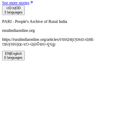
See more stories
ଓଡ଼ିଆ
|
OD
3
languages
PARI - People's Archive of Rural India
ruralindiaonline.org
https://ruralindiaonline.org/articles/
ମହାରାଷ୍ଟ୍ରରେ-ଚାଷୀ-
ଆତ୍ମହତ୍ୟା-୪୦-ପ୍ରତିଶତ-ବୃଦ୍ଧି
EN
|
English
6
languages