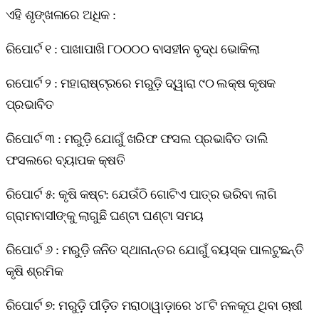
ଏହି ଶୃଙ୍ଖଳାରେ ଅଧିକ :
ରିପୋର୍ଟ ୧ :
ପାଖାପାଖି ୮୦୦୦୦ ବାସହୀନ ବୃଦ୍ଧ ଭୋକିଲା
ରପୋର୍ଟ ୨ :
ମହାରାଷ୍ଟ୍ରରେ ମରୁଡ଼ି ଦ୍ୱାରା ୯୦ ଲକ୍ଷ କୃଷକ
ପ୍ରଭାବିତ
ରିପୋର୍ଟ ୩ :
ମରୁଡ଼ି ଯୋଗୁଁ ଖରିଫ ଫସଲ ପ୍ରଭାବିତ ଡାଲି
ଫସଲରେ ବ୍ୟାପକ କ୍ଷତି
ରିପୋର୍ଟ ୫:
କୃଷି କଷ୍ଟ: ଯେଉଁଠି ଗୋଟିଏ ପାତ୍ର ଭରିବା ଲାଗି
ଗ୍ରାମବାସୀଙ୍କୁ ଲାଗୁଛି ଘଣ୍ଟା ଘଣ୍ଟା ସମୟ
ରିପୋର୍ଟ ୬ :
ମରୁଡ଼ି ଜନିତ ସ୍ଥାନାନ୍ତର ଯୋଗୁଁ ବୟସ୍କ ପାଲଟୁଛନ୍ତି
କୃଷି ଶ୍ରମିକ
ରିପୋର୍ଟ ୭:
ମରୁଡ଼ି ପୀଡ଼ିତ ମରାଠାୱାଡ଼ାରେ ୪୮ଟି ନଳକୂପ ଥିବା ଚାଷୀ