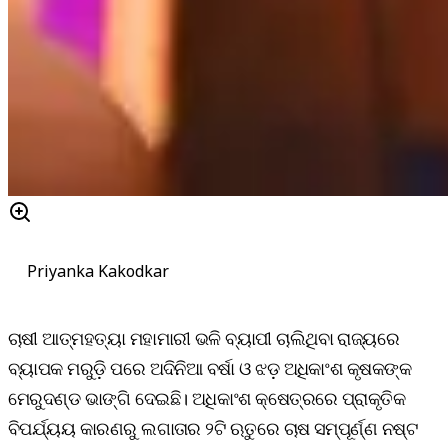
Priyanka Kakodkar
ଚାଷୀ ଆତ୍ମହତ୍ୟା ମହାମାରୀ ଭଳି ବ୍ୟାପୀ ଚାଲିଥିବା ରାଜ୍ୟରେ
ବ୍ୟାପକ ମରୁଡ଼ି ପରେ ଅଦିନିଆ ବର୍ଷା ଓ ଝଡ଼ ଅଧିକାଂଶ କୃଷକଙ୍କ
ମେରୁଦଣ୍ଡ ଭାଙ୍ଗି ଦେଇଛି। ଅଧିକାଂଶ କ୍ଷେତ୍ରରେ ପ୍ରାକୃତିକ
ବିପର୍ଯ୍ୟୟ କାରଣରୁ ଲଗାତାର ୨ଟି ଋତୁରେ ଚାଷ ସମ୍ପୂର୍ଣ୍ଣ ନଷ୍ଟ