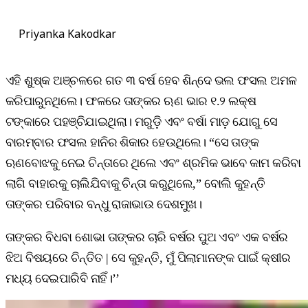
Priyanka Kakodkar
ଏହି ଶୁଷ୍କ ଅଞ୍ଚଳରେ ଗତ ୩ ବର୍ଷ ହେବ ଶିନ୍ଦେ ଭଲ ଫସଲ ଅମଳ
କରିପାରୁନଥିଲେ। ଫଳରେ ତାଙ୍କର ଋଣ ଭାର ୧.୨ ଲକ୍ଷ
ଟଙ୍କାରେ ପହଞ୍ଚିଯାଇଥିଲା। ମରୁଡ଼ି ଏବଂ ବର୍ଷା ମାଡ଼ ଯୋଗୁ ସେ
ବାରମ୍ବାର ଫସଲ ହାନିର ଶିକାର ହେଉଥିଲେ। “ସେ ତାଙ୍କ
ଋଣବୋଝକୁ ନେଇ ଚିନ୍ତାରେ ଥିଲେ ଏବଂ ଶ୍ରମିକ ଭାବେ କାମ କରିବା
ଲାଗି ବାହାରକୁ ଚାଲିଯିବାକୁ ଚିନ୍ତା କରୁଥିଲେ,” ବୋଲି କୁହନ୍ତି
ତାଙ୍କର ପରିବାର ବନ୍ଧୁ ରାଜାଭାଉ ଦେଶମୁଖ।
ତାଙ୍କର ବିଧବା ଶୋଭା ତାଙ୍କର ଚାରି ବର୍ଷର ପୁଅ ଏବଂ ଏକ ବର୍ଷର
ଝିଅ ବିଷୟରେ ଚିନ୍ତିତ | ସେ କୁହନ୍ତି, ମୁଁ ପିଲାମାନଙ୍କ ପାଇଁ କ୍ଷୀର
ମଧ୍ୟ ଦେଇପାରିବି ନାହିଁ।’’