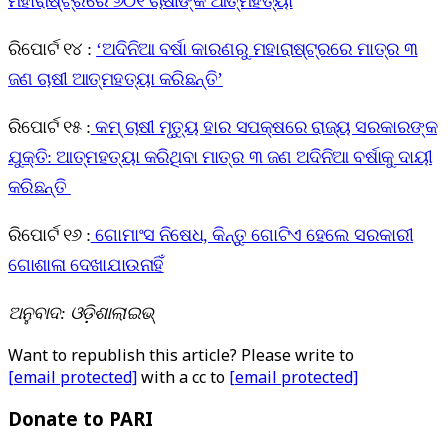
ମହାରାଷ୍ଟ୍ରରେ ୬୦୧ ଚାଷୀଙ୍କ ଆତ୍ମହତ୍ୟା
ରିପୋର୍ଟ ୧୪ :
‘ଅଦିନିଆ ବର୍ଷା କାରଣରୁ ମହାରାଷ୍ଟ୍ରରେ ମାତ୍ର ୩
ଜଣ ଚାଷୀ ଆତ୍ମହତ୍ୟା କରିଛନ୍ତି’
ରିପୋର୍ଟ ୧୫ :
କମ୍ ଚାଷୀ ମୃତ୍ୟୁ ହାର ସପକ୍ଷରେ ରାଜ୍ୟ ସରକାରଙ୍କ
ଯୁକ୍ତି: ଆତ୍ମହତ୍ୟା କରିଥିବା ମାତ୍ର ୩ ଜଣ ଅଦିନିଆ ବର୍ଷାକୁ ଦାୟୀ
କରିଛନ୍ତି
ରିପୋର୍ଟ ୧୬ :
ଗୋମାଂସ ନିଷେଧ, କିନ୍ତୁ ଗୋଟିଏ ହେଲେ ସରକାରୀ
ଗୋଶାଳା ଦେଖାଯାଉନାହିଁ
ଅନୁବାଦ: ଓଡ଼ିଶାଲାଇଭ୍‍
Want to republish this article? Please write to
[email protected]
with a cc to
[email protected]
Donate to PARI