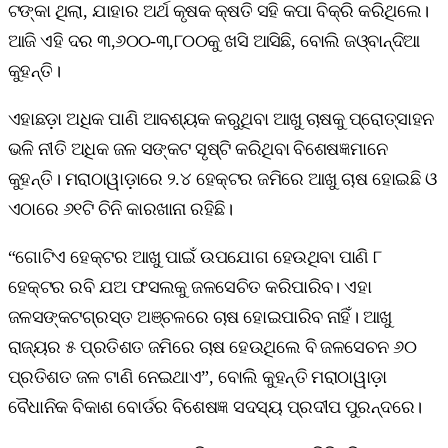
ଟଙ୍କା ଥିଲା, ଯାହାର ଅର୍ଥ କୃଷକ କ୍ଷତି ସହି କପା ବିକ୍ରି କରିଥିଲେ।
ଆଜି ଏହି ଦର ୩,୬୦୦-୩,୮୦୦କୁ ଖସି ଆସିଛି, ବୋଲି ଜଓ୍ବାନ୍ଦିଆ
କୁହନ୍ତି।
ଏହାଛଡ଼ା ଅଧିକ ପାଣି ଆବଶ୍ୟକ କରୁଥିବା ଆଖୁ ଚାଷକୁ ପ୍ରୋତ୍ସାହନ
ଭଳି ନୀତି ଅଧିକ ଜଳ ସଙ୍କଟ ସୃଷ୍ଟି କରିଥିବା ବିଶେଷଜ୍ଞମାନେ
କୁହନ୍ତି। ମରାଠାୱାଡ଼ାରେ ୨.୪ ହେକ୍ଟର ଜମିରେ ଆଖୁ ଚାଷ ହୋଇଛି ଓ
ଏଠାରେ ୬୧ଟି ଚିନି କାରଖାନା ରହିଛି।
“ଗୋଟିଏ ହେକ୍ଟର ଆଖୁ ପାଇଁ ଉପଯୋଗ ହେଉଥିବା ପାଣି ୮
ହେକ୍ଟର ରବି ଯଅ ଫସଲକୁ ଜଳସେଚିତ କରିପାରିବ। ଏହା
ଜଳସଙ୍କଟଗ୍ରସ୍ତ ଅଞ୍ଚଳରେ ଚାଷ ହୋଇପାରିବ ନାହିଁ। ଆଖୁ
ରାଜ୍ୟର ୫ ପ୍ରତିଶତ ଜମିରେ ଚାଷ ହେଉଥିଲେ ବି ଜଳସେଚନ ୬୦
ପ୍ରତିଶତ ଜଳ ଟାଣି ନେଇଥାଏ”, ବୋଲି କୁହନ୍ତି ମରାଠାୱାଡ଼ା
ବୈଧାନିକ ବିକାଶ ବୋର୍ଡର ବିଶେଷଜ୍ଞ ସଦସ୍ୟ ପ୍ରଦୀପ ପୁରନ୍ଦରେ।