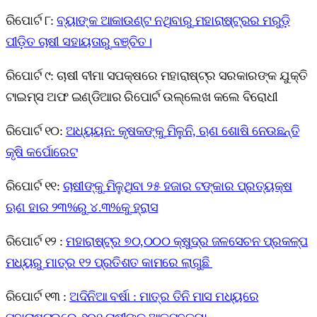
ରିପୋର୍ଟ ୮:
ବ୍ୟାଙ୍କ ଆକାଉଣ୍ଟ ନଥିବାରୁ ମହାରାଷ୍ଟ୍ରର ମରୁଡ଼ି
ପୀଡ଼ିତ ଚାଷୀ ସହାୟତାରୁ ବଞ୍ଚିତ।
ରିପୋର୍ଟ ୯:
ଚାଷୀ ବୀମା ସପକ୍ଷରେ ମହାରାଷ୍ଟ୍ର ସରକାରଙ୍କ ଯୁକ୍ତି
ଟାଇମ୍ସ ଅଫ ଇଣ୍ଡିଆର ରିପୋର୍ଟ ଉଲ୍ଲେଖ କଲେ ବିରୋଧୀ
ରିପୋର୍ଟ ୧୦:
ଅଧ୍ୟୟନ: କୃଷକଙ୍କୁ ମିଳୁନି, ଋଣ ଶୋଷି ନେଉଛନ୍ତି
କୃଷି କର୍ପୋରେଟ
ରିପୋର୍ଟ ୧୧:
ଚାଷୀଙ୍କୁ ମିଳୁଥିବା ୨୫ ହଜାର ଟଙ୍କାର ପ୍ରତ୍ୟକ୍ଷ
ଋଣ ହାର ୨୩%ରୁ ୪.୩%କୁ ହ୍ରାସ
ରିପୋର୍ଟ ୧୨ :
ମହାରାଷ୍ଟ୍ର ୭୦,୦୦୦ କ୍ଷୁଦ୍ର ଜଳସେଚନ ପ୍ରକଳ୍ପ
ମଧ୍ୟରୁ ମାତ୍ର ୧୨ ପ୍ରତିଶତ କାମରେ ଲାଗୁଛି
ରିପୋର୍ଟ ୧୩ :
ଅଦିନିଆ ବର୍ଷା : ମାତ୍ର ତିନି ମାସ ମଧ୍ୟରେ