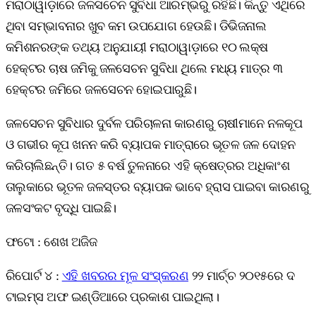
ମରାଠାୱାଡ଼ାରେ ଜଳସଚେନ ସୁବିଧା ଆରମ୍ଭରୁ ରହିଛି। କିନ୍ତୁ ଏଥିରେ
ଥିବା ସମ୍ଭାବନାର ଖୁବ କମ ଉପଯୋଗ ହେଉଛି। ଡିଭିଜନାଲ
କମିଶନରଙ୍କ ତଥ୍ୟ ଅନୁଯାୟୀ ମରାଠାୱାଡ଼ାରେ ୧୦ ଲକ୍ଷ
ହେକ୍ଟର ଚାଷ ଜମିକୁ ଜଳସେଚନ ସୁବିଧା ଥିଲେ ମଧ୍ୟ ମାତ୍ର ୩
ହେକ୍ଟର ଜମିରେ ଜଳସେଚନ ହୋଇପାରୁଛି।
ଜଳସେଚନ ସୁବିଧାର ଦୁର୍ବଳ ପରିଚାଳନା କାରଣରୁ ଚାଷୀମାନେ ନଳକୂପ
ଓ ଗଭୀର କୂପ ଖନନ କରି ବ୍ୟାପକ ମାତ୍ରାରେ ଭୂତଳ ଜଳ ଦୋହନ
କରିଚାଲିଛନ୍ତି। ଗତ ୫ ବର୍ଷ ତୁଳନାରେ ଏହି କ୍ଷେତ୍ରର ଅଧିକାଂଶ
ତାଲୁକାରେ ଭୂତଳ ଜଳସ୍ତର ବ୍ୟାପକ ଭାବେ ହ୍ରାସ ପାଇବା କାରଣରୁ
ଜଳସଂକଟ ବୃଦ୍ଧି ପାଇଛି।
ଫଟୋ : ଶେଖ ଅଜିଜ
ରିପୋର୍ଟ ୪ :
ଏହି ଖବରର ମୂଳ ସଂସ୍କରଣ
୨୨ ମାର୍ଚ୍ଚ ୨୦୧୫ରେ ଦ
ଟାଇମ୍ସ ଅଫ ଇଣ୍ଡିଆରେ ପ୍ରକାଶ ପାଇଥିଲା।