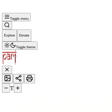
Toggle menu
Explore
Donate
Toggle theme
−
+
T