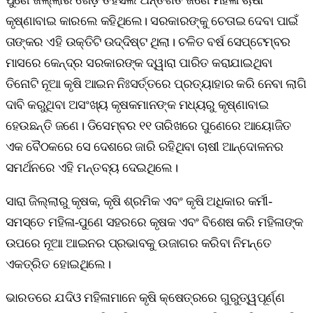
କୃଷ୍ଣାବାଇ କାରଲେ କହିଥିଲେ। ସରକାରଙ୍କୁ ଚେତାଇ ଦେବା ପାଇଁ
ତାଙ୍କର ଏହି ଉକ୍ତିଟି ଉଦ୍ଦିଷ୍ଟ ଥିଲା। ଚଳିତ ବର୍ଷ ସେପ୍ଟେମ୍ବର
ମାସରେ କେନ୍ଦ୍ର ସରକାରଙ୍କ ଦ୍ୱାରା ପାରିତ କରାଯାଇଥିବା
ତିନୋଟି ନୂଆ କୃଷି ଆଇନ ନିଃସର୍ତ୍ତରେ ପ୍ରତ୍ୟାହାର କରି ନେବା ଲାଗି
ଦାବି କରୁଥିବା ଅସଂଖ୍ୟ କୃଷକମାନଙ୍କ ମଧ୍ୟରୁ କୃଷ୍ଣାବାଇ
ହେଉଛନ୍ତି ଜଣେ। ଡିସେମ୍ବର ୧୧ ତାରିଖରେ ପୁଣେରେ ଆୟୋଜିତ
ଏକ ବୈଠକରେ ସେ ଦେଶରେ ଜାରି ରହିଥିବା ଚାଷୀ ଆନ୍ଦୋଳନର
ସମର୍ଥନରେ ଏହି ମନ୍ତବ୍ୟ ଦେଇଥିଲେ।
ସାରା ଜିଲ୍ଲାରୁ କୃଷକ, କୃଷି ଶ୍ରମିକ ଏବଂ କୃଷି ଅଧିକାର କର୍ମୀ-
ସମସ୍ତେ ମହିଳା-ପୁଣେ ସହରରେ କୃଷକ ଏବଂ ବିଶେଷ କରି ମହିଳାଙ୍କ
ଉପରେ ନୂଆ ଆଇନର ପ୍ରଭାବକୁ ଉଜାଗର କରିବା ନିମନ୍ତେ
ଏକତ୍ରିତ ହୋଇଥିଲେ।
ଭାରତରେ ଯଦିଓ ମହିଳାମାନେ କୃଷି କ୍ଷେତ୍ରରେ ଗୁରୁତ୍ୱପୂର୍ଣ୍ଣ