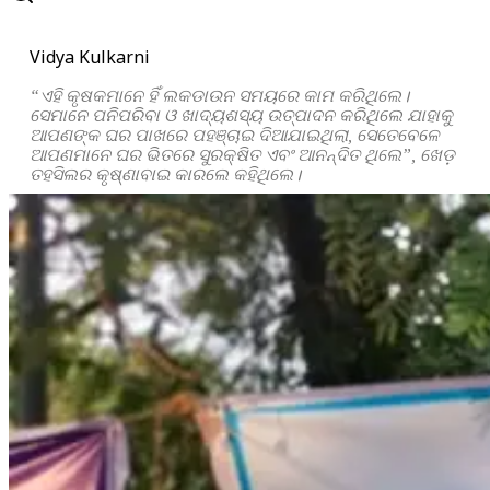
Vidya Kulkarni
“ଏହି କୃଷକମାନେ ହିଁ ଲକଡାଉନ ସମୟରେ କାମ କରିଥିଲେ।
ସେମାନେ ପନିପରିବା ଓ ଖାଦ୍ୟଶସ୍ୟ ଉତ୍ପାଦନ କରିଥିଲେ ଯାହାକୁ
ଆପଣଙ୍କ ଘର ପାଖରେ ପହଞ୍ଚାଇ ଦିଆଯାଇଥିଲା, ସେତେବେଳେ
ଆପଣମାନେ ଘର ଭିତରେ ସୁରକ୍ଷିତ ଏବଂ ଆନନ୍ଦିତ ଥିଲେ”, ଖେଡ଼
ତହସିଲର କୃଷ୍ଣାବାଇ କାରଲେ କହିଥିଲେ।