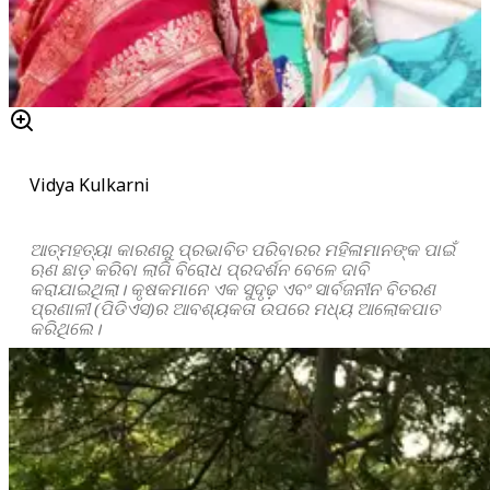
Vidya Kulkarni
ଆତ୍ମହତ୍ୟା କାରଣରୁ ପ୍ରଭାବିତ ପରିବାରର ମହିଳାମାନଙ୍କ ପାଇଁ
ଋଣ ଛାଡ଼ କରିବା ଲାଗି ବିରୋଧ ପ୍ରଦର୍ଶନ ବେଳେ ଦାବି
କରାଯାଇଥିଲା। କୃଷକମାନେ ଏକ ସୁଦୃଢ଼ ଏବଂ ସାର୍ବଜନୀନ ବିତରଣ
ପ୍ରଣାଳୀ (ପିଡିଏସ)ର ଆବଶ୍ୟକତା ଉପରେ ମଧ୍ୟ ଆଲୋକପାତ
କରିଥିଲେ।