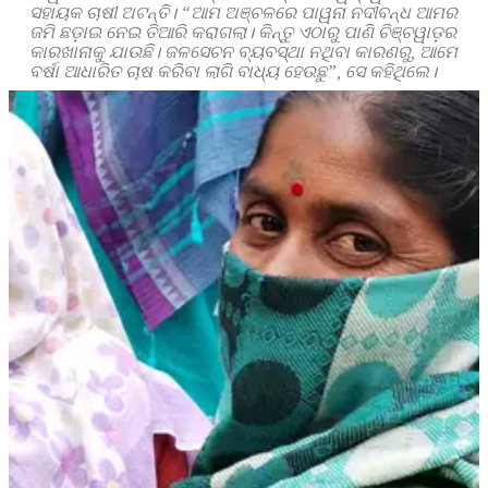
ସହାୟକ ଚାଷୀ ଅଟନ୍ତି। “ଆମ ଅଞ୍ଚଳରେ ପାୱନା ନଦୀବନ୍ଧ ଆମର
ଜମି ଛଡ଼ାଇ ନେଇ ତିଆରି କରାଗଲା। କିନ୍ତୁ ଏଠାରୁ ପାଣି ଚିଞ୍ଚୱାଡ଼ର
କାରଖାନାକୁ ଯାଉଛି। ଜଳସେଚନ ବ୍ୟବସ୍ଥା ନଥିବା କାରଣରୁ, ଆମେ
ବର୍ଷା ଆଧାରିତ ଚାଷ କରିବା ଲାଗି ବାଧ୍ୟ ହେଉଛୁ”, ସେ କହିଥିଲେ।