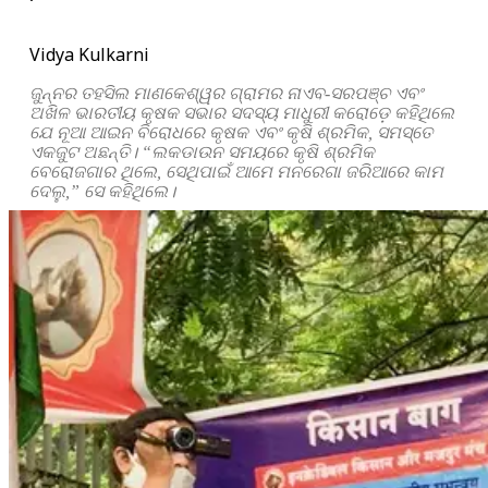
Vidya Kulkarni
ଜୁନ୍ନର ତହସିଲ ମାଣକେଶ୍ୱର ଗ୍ରାମର ନାଏବ-ସରପଞ୍ଚ ଏବଂ
ଅଖିଳ ଭାରତୀୟ କୃଷକ ସଭାର ସଦସ୍ୟ ମାଧୁରୀ କରୋଡ଼େ କହିଥିଲେ
ଯେ ନୂଆ ଆଇନ ବିରୋଧରେ କୃଷକ ଏବଂ କୃଷି ଶ୍ରମିକ, ସମସ୍ତେ
ଏକଜୁଟ ଅଛନ୍ତି। “ଲକଡାଉନ ସମୟରେ କୃଷି ଶ୍ରମିକ
ବେରୋଜଗାର ଥିଲେ, ସେଥିପାଇଁ ଆମେ ମନରେଗା ଜରିଆରେ କାମ
ଦେଲୁ,” ସେ କହିଥିଲେ।