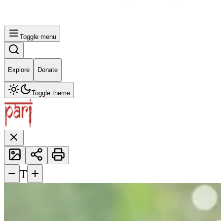
Toggle menu
Explore
Donate
Toggle theme
−
+
T