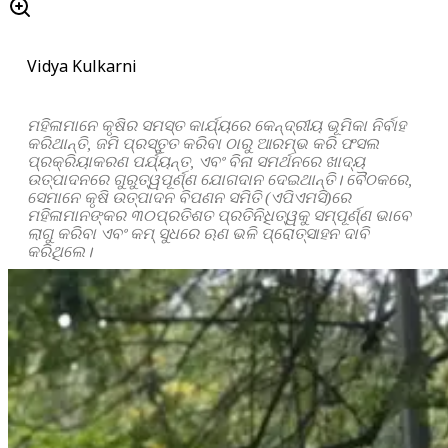
Vidya Kulkarni
ମହିଳାମାନେ କୃଷିର ସମସ୍ତ କାର୍ଯ୍ୟରେ କେନ୍ଦ୍ରୀୟ ଭୂମିକା ନିର୍ବାହ
କରିଥାନ୍ତି, ଜମି ପ୍ରସ୍ତୁତ କରିବା ଠାରୁ ଆରମ୍ଭ କରି ଫସଲ
ପ୍ରକ୍ରିୟାକରଣ ପର୍ଯ୍ୟନ୍ତ, ଏବଂ ବିନା ସମର୍ଥନରେ ଖାଦ୍ୟ
ଉତ୍ପାଦନରେ ଗୁରୁତ୍ୱପୂର୍ଣ୍ଣ ଯୋଗଦାନ ଦେଇଥାନ୍ତି। ବୈଠକରେ,
ସେମାନେ କୃଷି ଉତ୍ପାଦନ ବିପଣନ ସମିତି (ଏପିଏମସି)ରେ
ମହିଳାମାନଙ୍କର ୩୦ପ୍ରତିଶତ ପ୍ରତିନିଧିତ୍ୱକୁ ସମ୍ପୂର୍ଣ୍ଣ ଭାବେ
ଲାଗୁ କରିବା ଏବଂ କମ୍‌ ସୁଧରେ ଋଣ ଭଳି ପ୍ରୋତ୍ସାହନ ଦାବି
କରିଥିଲେ।