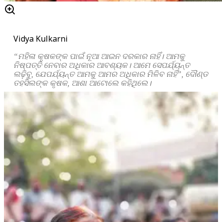
Vidya Kulkarni
“ମହିଳା କୃଷକଙ୍କ ପାଇଁ ନୂଆ ଆଇନ ଦରକାର ନାହିଁ। ଆମକୁ
ନିଷ୍ପତ୍ତି ନେବାର ଅଧିକାର ଆବଶ୍ୟକ। ଆମେ ସେପର୍ଯ୍ୟନ୍ତ
ଲଢ଼ିବୁ, ଯେପର୍ଯ୍ୟନ୍ତ ଆମକୁ ଆମର ଅଧିକାର ମିଳିବ ନାହିଁ”, ଦୌଣ୍ଡ
ତହସିଲଙ୍କ କୃଷକ, ଆଶା ଆଟୋଲେ କହିଥିଲେ।