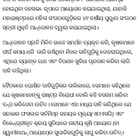
ହୋଇଥିବା ଜନସଭା- ରୂପରେ ଆୟୋଜନ କରାଯାଇଥିଲା, ଯାହାକି
ମହାରାଷ୍ଟ୍ରରେ ମହିଳା ସଂଗଠନଗୁଡ଼ିକର ୪୧ ବର୍ଷୀୟ ପୁରୁଣା ସଂଗଠନ
ସ୍ତ୍ରୀ ମୁକ୍ତି ଆନ୍ଦୋଳନ ଦ୍ୱାରା କରାଯାଇଥିଲା।
ଆନ୍ଦୋଳନ ପ୍ରତି ମିଳିତ ଭାବେ ସମର୍ଥନ ବ୍ୟକ୍ତ କରି, କୃଷକମାନେ
ଦୀର୍ଘ ସମୟ ଧରି ଜାରି ରଖିଥିବା ନିଜର ଦାବିଗୁଡ଼ିକୁ ଦୋହରାଇଥିଲେ,
ଏଥିରେ ବ୍ୟାଙ୍କ ଋଣ ଏବଂ ବିପଣନ ସୁବିଧା ପ୍ରଦାନ କରିବା ଲାଗି
ଦାବି ରହିଥିଲା।
ବୈଠକରେ ଘୋଷିତ ଦାବିଗୁଡ଼ିକର ତାଲିକାରେ, ସେମାନେ କହିଥିଲେ
ଯେ କୃଷକମାନଙ୍କୁ ରାଷ୍ଟ୍ର ବିରୋଧୀ ବୋଲି କହି ବଦନାମ କରିବା
ବନ୍ଦ କରିଦେବା ଉଚିତ। ସେମାନେ ଏହା ମଧ୍ୟ ଦାବି କରିଥିଲେ ଯେ
ସରକାର ଫସଲର ସର୍ବନିମ୍ନ ସହାୟକ ମୂଲ୍ୟ(ଏମଏସପି) ଏବଂ
ବିକେନ୍ଦ୍ରୀକୃତ କ୍ରୟ ସୁବିଧାରେ ଜାତୀୟ କୃଷି ଆୟୋଗ (ବା
ସ୍ୱାମୀନାଥନ୍ ଆୟୋଗ)ର ସୁପାରିସଗୁଡ଼ିକୁ ଲାଗୁ କରିବା ଉଚିତ୍।