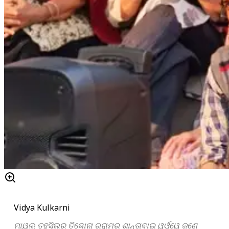
Vidya Kulkarni
ମାୱଲ ତହସିଲର ତିକୋନା ଗ୍ରାମର ଶାନ୍ତାବାଇ ୱର୍ଓ୍ୱେ ଜଣେ