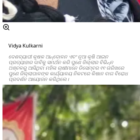
Vidya Kulkarni
ଦେଶବ୍ୟାପୀ କୃଷକ ଆନ୍ଦୋଳନ ଏବଂ ନୂଆ କୃଷି ଆଇନ
ପ୍ରତ୍ୟାହାର ଦାବିକୁ ସମର୍ଥନ କରି ପୁଣେ ଜିଲ୍ଲାର ବିଭିନ୍ନ
ଅଞ୍ଚଳରୁ ଆସିଥିବା ମହିଳା ଚାଷୀମାନେ ଡିସେମ୍ବର ୧୧ ତାରିଖରେ
ପୁଣେ ଜିଲ୍ଲାପାଳଙ୍କ କାର୍ଯ୍ୟାଳୟ ନିକଟରେ କିଷାନ ବାଗ ବିରୋଧ
ପ୍ରଦର୍ଶନ ଆୟୋଜନ କରିଥିଲେ।