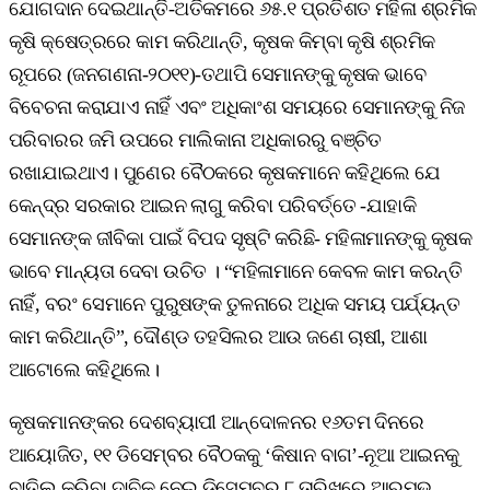
ଯୋଗଦାନ ଦେଇଥାନ୍ତି-ଅତିକମରେ ୬୫.୧ ପ୍ରତିଶତ ମହିଳା ଶ୍ରମିକ
କୃଷି କ୍ଷେତ୍ରରେ କାମ କରିଥାନ୍ତି, କୃଷକ କିମ୍ବା କୃଷି ଶ୍ରମିକ
ରୂପରେ (ଜନଗଣନା-୨୦୧୧)-ତଥାପି ସେମାନଙ୍କୁ କୃଷକ ଭାବେ
ବିବେଚନା କରାଯାଏ ନାହିଁ ଏବଂ ଅଧିକାଂଶ ସମୟରେ ସେମାନଙ୍କୁ ନିଜ
ପରିବାରର ଜମି ଉପରେ ମାଲିକାନା ଅଧିକାରରୁ ବଞ୍ଚିତ
ରଖାଯାଇଥାଏ। ପୁଣେର ବୈଠକରେ କୃଷକମାନେ କହିଥିଲେ ଯେ
କେନ୍ଦ୍ର ସରକାର ଆଇନ ଲାଗୁ କରିବା ପରିବର୍ତ୍ତେ -ଯାହାକି
ସେମାନଙ୍କ ଜୀବିକା ପାଇଁ ବିପଦ ସୃଷ୍ଟି କରିଛି- ମହିଳାମାନଙ୍କୁ କୃଷକ
ଭାବେ ମାନ୍ୟତା ଦେବା ଉଚିତ । “ମହିଳାମାନେ କେବଳ କାମ କରନ୍ତି
ନାହିଁ, ବରଂ ସେମାନେ ପୁରୁଷଙ୍କ ତୁଳନାରେ ଅଧିକ ସମୟ ପର୍ଯ୍ୟନ୍ତ
କାମ କରିଥାନ୍ତି”, ଦୌଣ୍ଡ ତହସିଲର ଆଉ ଜଣେ ଚାଷୀ, ଆଶା
ଆଟୋଲେ କହିଥିଲେ।
କୃଷକମାନଙ୍କର ଦେଶବ୍ୟାପୀ ଆନ୍ଦୋଳନର ୧୬ତମ ଦିନରେ
ଆୟୋଜିତ, ୧୧ ଡିସେମ୍ବର ବୈଠକକୁ ‘କିଷାନ ବାଗ’-ନୂଆ ଆଇନକୁ
ବାତିଲ କରିବା ଦାବିକୁ ନେଇ ଡିସେମ୍ବର ୮ ତାରିଖରେ ଆରମ୍ଭ