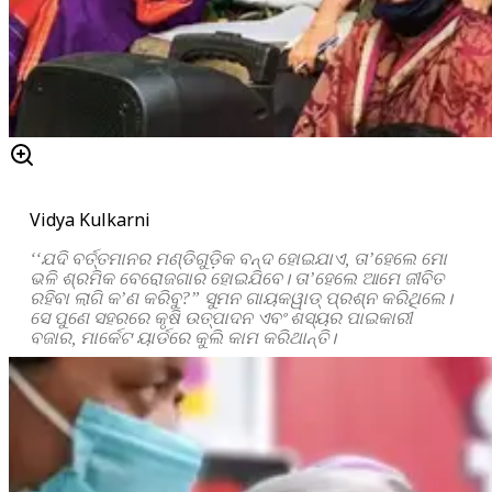
Vidya Kulkarni
‘‘ଯଦି ବର୍ତ୍ତମାନର ମଣ୍ଡିଗୁଡ଼ିକ ବନ୍ଦ ହୋଇଯାଏ, ତା’ହେଲେ ମୋ
ଭଳି ଶ୍ରମିକ ବେରୋଜଗାର ହୋଇଯିବେ। ତା’ହେଲେ ଆମେ ଜୀବିତ
ରହିବା ଲାଗି କ’ଣ କରିବୁ?” ସୁମନ ଗାୟକୱାଡ୍ ପ୍ରଶ୍ନ କରିଥିଲେ।
ସେ ପୁଣେ ସହରରେ କୃଷି ଉତ୍ପାଦନ ଏବଂ ଶସ୍ୟର ପାଇକାରୀ
ବଜାର, ମାର୍କେଟ ୟାର୍ଡରେ କୁଲି କାମ କରିଥାନ୍ତି।