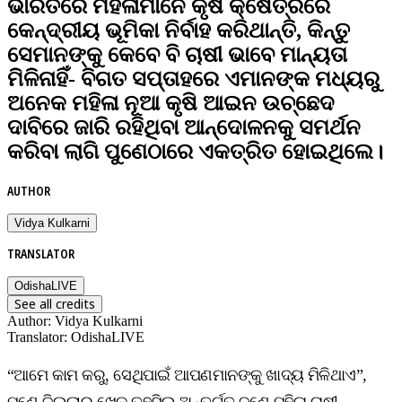
ଭାରତରେ ମହିଳାମାନେ କୃଷି କ୍ଷେତ୍ରରେ
କେନ୍ଦ୍ରୀୟ ଭୂମିକା ନିର୍ବାହ କରିଥାନ୍ତି, କିନ୍ତୁ
ସେମାନଙ୍କୁ କେବେ ବି ଚାଷୀ ଭାବେ ମାନ୍ୟତା
ମିଳିନାହିଁ- ବିଗତ ସପ୍ତାହରେ ଏମାନଙ୍କ ମଧ୍ୟରୁ
ଅନେକ ମହିଳା ନୂଆ କୃଷି ଆଇନ ଉଚ୍ଛେଦ
ଦାବିରେ ଜାରି ରହିଥିବା ଆନ୍ଦୋଳନକୁ ସମର୍ଥନ
କରିବା ଲାଗି ପୁଣେଠାରେ ଏକତ୍ରିତ ହୋଇଥିଲେ।
AUTHOR
Vidya Kulkarni
TRANSLATOR
OdishaLIVE
See all credits
Author
:
Vidya Kulkarni
Translator
:
OdishaLIVE
“ଆମେ କାମ କରୁ, ସେଥିପାଇଁ ଆପଣମାନଙ୍କୁ ଖାଦ୍ୟ ମିଳିଥାଏ”,
ପୁଣେ ଜିଲ୍ଲାର ଖେଡ଼ ତହସିଲ ଅନ୍ତର୍ଗତ ଜଣେ ମହିଳା ଚାଷୀ