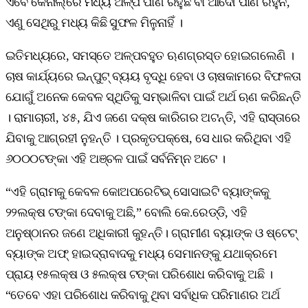
ଏବେ କେନାଲ୍‌ରେ ମଧ୍ୟ ଅଳ୍ପ ପାଣି ରହୁଛି ବା ଆଦୌ ପାଣି ରହୁନି,
ଏଣୁ ସେଥିରୁ ମଧ୍ୟ କିଛି ସୁଫଳ ମିଳୁନାହିଁ ।
ଇତିମଧ୍ୟରେ, ସମସ୍ତେ ଅଳ୍ପବହୁତ ଋଣଗ୍ରସ୍ତ ହୋଇଗଲେଣି ।
ଚାଷ କାର୍ଯ୍ୟରେ ଇନ୍‌ପୁଟ୍‌ ବ୍ୟୟ ବୃଦ୍ଧି ହେବା ଓ ଚାଷକାମରେ ବିଫଳତା
ଯୋଗୁଁ ଅନେକ କେବଳ ସ୍ଥିତିକୁ ସମ୍ଭାଳିବା ପାଇଁ ଅର୍ଥ ଋଣ କରିଛନ୍ତି
। ରାମାଚାରୀ, ୪୫, ଯିଏ ଜଣେ ଦକ୍ଷ କାରିଗର ଅଟନ୍ତି, ଏହି ରାସ୍ତାରେ
ଯିବାକୁ ଆଗ୍ରହୀ ନୁହନ୍ତି । ପ୍ରକୃତପକ୍ଷେ, ସେ ଧାର କରିଥିବା ଏହି
୬୦୦୦ଟଙ୍କା ଏହି ଅଞ୍ଚଳ ପାଇଁ ସର୍ବନିମ୍ନ ଅଟେ ।
“ଏହି ଗ୍ରାମକୁ କେବଳ କୋଅପରେଟିଭ୍‌ ସୋସାଇଟି ବ୍ୟାଙ୍କକୁ
୨୨ଲକ୍ଷ ଟଙ୍କା ଦେବାକୁ ଅଛି,” ବୋଲି କେ.ରେଡ୍ଡି, ଏହି
ଅନୁଷ୍ଠାନର ଜଣେ ଅଧିକାରୀ କୁହନ୍ତି। ଗ୍ରାମୀଣ ବ୍ୟାଙ୍କ ଓ ଷ୍ଟେଟ୍‌
ବ୍ୟାଙ୍କ ଅଫ୍‌ ହାଇଦ୍ରାବାଦକୁ ମଧ୍ୟ ସେମାନଙ୍କୁ ଯଥାକ୍ରମେ
ପ୍ରାୟ ୧୫ଲକ୍ଷ ଓ ୫ଲକ୍ଷ ଟଙ୍କା ପରିଶୋଧ କରିବାକୁ ଅଛି ।
“ତେବେ ଏହା ପରିଶୋଧ କରିବାକୁ ଥିବା ସର୍ବାଧିକ ପରିମାଣର ଅର୍ଥ