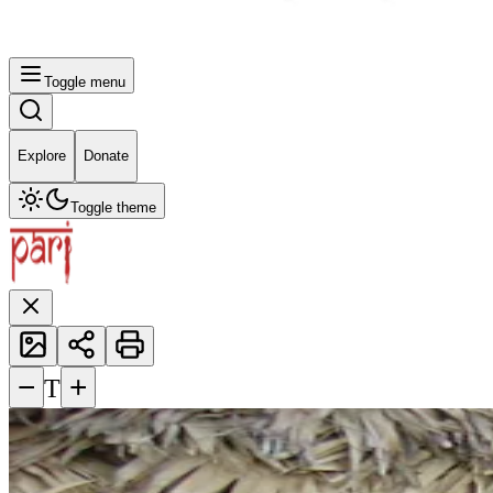
Toggle menu
Explore
Donate
Toggle theme
−
+
T