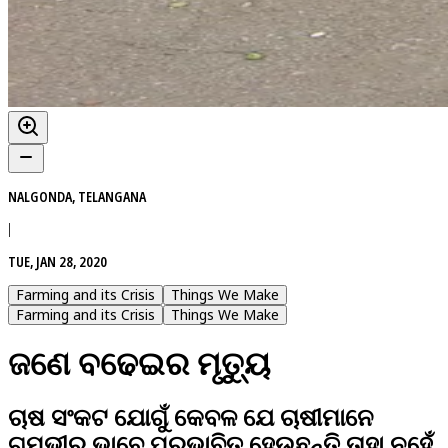
NALGONDA, TELANGANA
|
TUE, JAN 28, 2020
Farming and its Crisis
Things We Make
Farming and its Crisis
Things We Make
ଜଣେ ବଢେଇର ମୃତ୍ୟୁ
ଚାଷ ସଂକଟ ଯୋଗୁଁ କେବଳ ଯେ ଚାଷୀମାନେ
ଗମ୍ଭୀର ଭାବେ ପ୍ରଭାବିତ ହେଉଛନ୍ତି ତାହା ନୁହେଁ,