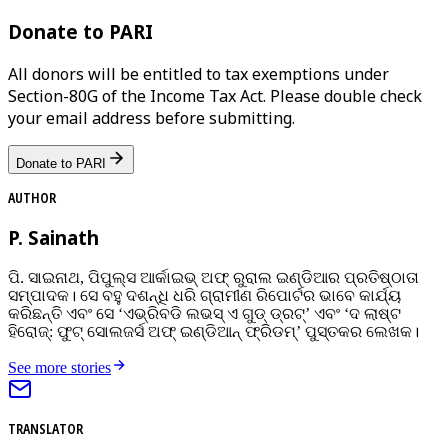
Donate to PARI
All donors will be entitled to tax exemptions under
Section-80G of the Income Tax Act. Please double check
your email address before submitting.
Donate to PARI
AUTHOR
P. Sainath
ପି. ସାଇନାଥ, ପିପୁଲ୍ସ ଆର୍କାଇଭ୍ ଅଫ୍ ରୁରାଲ ଇଣ୍ଡିଆର ପ୍ରତିଷ୍ଠାତା
ସମ୍ପାଦକ। ସେ ବହୁ ଦଶନ୍ଧି ଧରି ଗ୍ରାମୀଣ ରିପୋର୍ଟର ଭାବେ କାର୍ଯ୍ୟ
କରିଛନ୍ତି ଏବଂ ସେ ‘ଏଭ୍ରିବଡି ଲଭସ୍ ଏ ଗୁଡ୍ ଡ୍ରଟ୍’ ଏବଂ ‘ଦ ଲାଷ୍ଟ
ହିରୋଜ୍: ଫୁଟ୍ ସୋଲଜର୍ସ ଅଫ୍ ଇଣ୍ଡିଆନ୍ ଫ୍ରିଡମ୍’ ପୁସ୍ତକର ଲେଖକ।
See more stories
TRANSLATOR