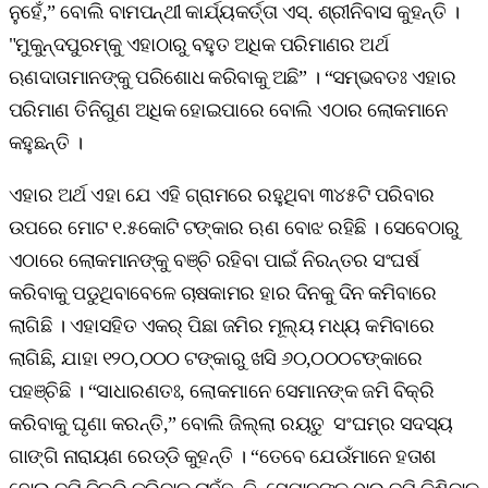
ନୁହେଁ,” ବୋଲି ବାମପନ୍ଥୀ କାର୍ଯ୍ୟକର୍ତ୍ତା ଏସ୍‌. ଶ୍ରୀନିବାସ କୁହନ୍ତି ।
"ମୁକୁନ୍ଦପୁରମ୍‌କୁ ଏହାଠାରୁ ବହୁତ ଅଧିକ ପରିମାଣର ଅର୍ଥ
ଋଣଦାତାମାନଙ୍କୁ ପରିଶୋଧ କରିବାକୁ ଅଛି” । “ସମ୍ଭବତଃ ଏହାର
ପରିମାଣ ତିନିଗୁଣ ଅଧିକ ହୋଇପାରେ ବୋଲି ଏଠାର ଲୋକମାନେ
କହୁଛନ୍ତି ।
ଏହାର ଅର୍ଥ ଏହା ଯେ ଏହି ଗ୍ରାମରେ ରହୁଥିବା ୩୪୫ଟି ପରିବାର
ଉପରେ ମୋଟ ୧.୫କୋଟି ଟଙ୍କାର ଋଣ ବୋଝ ରହିଛି । ସେବେଠାରୁ
ଏଠାରେ ଲୋକମାନଙ୍କୁ ବଞ୍ଚି ରହିବା ପାଇଁ ନିରନ୍ତର ସଂଘର୍ଷ
କରିବାକୁ ପଡୁଥିବାବେଳେ ଚାଷକାମର ହାର ଦିନକୁ ଦିନ କମିବାରେ
ଲାଗିଛି । ଏହାସହିତ ଏକର୍‌ ପିଛା ଜମିର ମୂଲ୍ୟ ମଧ୍ୟ କମିବାରେ
ଲାଗିଛି, ଯାହା ୧୨୦,୦୦୦ ଟଙ୍କାରୁ ଖସି ୬୦,୦୦୦ଟଙ୍କାରେ
ପହଞ୍ଚିଛି । “ସାଧାରଣତଃ, ଲୋକମାନେ ସେମାନଙ୍କ ଜମି ବିକ୍ରି
କରିବାକୁ ଘୃଣା କରନ୍ତି,” ବୋଲି ଜିଲ୍ଲା ରୟତୁ ସଂଘମ୍‌ର ସଦସ୍ୟ
ଗାଙ୍ଗି ନାରାୟଣ ରେଡ୍ଡି କୁହନ୍ତି । “ତେବେ ଯେଉଁମାନେ ହତାଶ