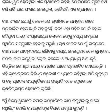
ଲାଭାନ୍ୱିତ ହେଉଥିବା ଏକ ସ୍ଥାନରେ ରହିଛି, ଯେଉଁଠାରେ ପୂର୍ବେ ବର୍ଷ
ବର୍ଷ ଧରି ଭଲ ଫସଲ ହେଉଥିଲା, ସେହିପରି ଏକ ଗ୍ରାମରେ ।
ଚାଷ ସଂକଟ ଯୋଗୁଁ କେବଳ ଯେ ଚାଷୀମାନେ ଗମ୍ଭୀର ଭାବେ
ପ୍ରଭାବିତ ହେଉଛନ୍ତି ତାହାନୁହେଁ. ବରଂ ଏହା ସହିତ ଯୋଡି ହୋଇ
ରହିଥିବା ଅନ୍ୟ ସଂପ୍ରଦାୟର ଲୋକମାନଙ୍କୁ ମଧ୍ୟ ଗମ୍ଭୀର
ସ୍ଥିତିର ସମ୍ମୁଖୀନ ହେବାକୁ ପଡୁଛି । ଚାଷ ସଂକଟ ଯୋଗୁଁ ରାଜ୍ୟରେ
ଚାଷୀମାନେ ଆତ୍ମହତ୍ୟା କରିବାକୁ ବାଧ୍ୟ ହେଉଥିବାବେଳେ କୁମ୍ଭାର,
ଚମଡା କାମ କରୁଥିବା ଲୋକ, ବଢେଇ ଓ ଅନ୍ୟାନ୍ୟ ଅଣ-କୃଷି
ଭିତ୍ତିକ ଗୋଷ୍ଠୀ ମଧ୍ୟ ଗମ୍ଭୀର ଭାବେ ପ୍ରଭାବିତ ହୋଇଛନ୍ତି ।
ଏହି କ୍ଷେତ୍ରରେ ବିଭିନ୍ନ ଶ୍ରେଣୀ ମଧ୍ୟରେ ରହିଥିବା ଅତି ସୂକ୍ଷ୍ମ
ଓ ବହୁ ପୁରାତନ ସଂଯୁକ୍ତିକରଣ ପଦ୍ଧତି ଏବେ ବହୁଳଭାବେ
କ୍ଷତିଗ୍ରସ୍ତ ହେବାରେ ଲାଗିଛି ।
“ମୁଁ ବିଜୟୱାଡାରେ ଚପଲ୍‌ କମ୍ପାନିରେ କାମ କରୁଥିବାରୁ ଘରେ
ନଥିଲି,” ବୋଲି ରାମାଚାରୀଙ୍କ ବିଧବା ଅରୁଣା କୁହନ୍ତି ।