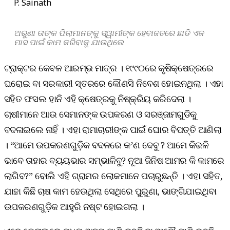
P. Sainath
ଅରୁଣା ତାଙ୍କ ପିଲାମାନଙ୍କୁ ସ୍ୱାମୀଙ୍କ ହେବାଜତରେ ଛାଡି ଏକ
ମାସ ପାଇଁ କାମ କରିବାକୁ ଯାଉଥିଲେ
ଟ୍ରାକ୍ଟର କେବଳ ଆରମ୍ଭ ମାତ୍ର । ୧୯୯୦ରେ କୃଷିକ୍ଷେତ୍ରରେ
ଘରୋଇ ବା ସରକାରୀ ସ୍ତରରେ କୌଣସି ନିବେଶ ହୋଇନଥିଲା । ଏହା
ସହିତ ଫସଲ ହାନି ଏହି କ୍ଷେତ୍ରକୁ ନିଷ୍କ୍ରିୟ କରିଦେଲା ।
ଚାଷୀମାନେ ଆଉ ସେମାନଙ୍କ ଉପକରଣ ଓ ସରଞ୍ଜାମଗୁଡିକୁ
ବଦଳାଇଲେ ନାହିଁ । ଏହା ରାମାଚାରୀଙ୍କ ପାଇଁ ଘୋର ବିପତ୍ତି ଆଣିଲା
। “ଆମେ ଉପକରଣଗୁଡ଼ିକ ବଦଳରେ କ’ଣ ଦେବୁ ? ଆମେ କିଭଳି
ଭାବେ ତାହାର ବ୍ୟୟଭାର ସମ୍ଭାଳିବୁ? ନୂଆ ଜିନିଷ ଆମର କି କାମରେ
ଲାଗିବ?” ବୋଲି ଏହି ଗ୍ରାମର ଲୋକମାନେ ପଚାରୁଛନ୍ତି । ଏହା ସହିତ,
ଯାହା କିଛି ଚାଷ କାମ ହେଉଥିଲା ସେଥିରେ ପୁରୁଣା, ଭାଙ୍ଗିଯାଇଥିବା
ଉପକରଣଗୁଡ଼ିକ ଆହୁରି ନଷ୍ଟ ହୋଇଗଲା ।