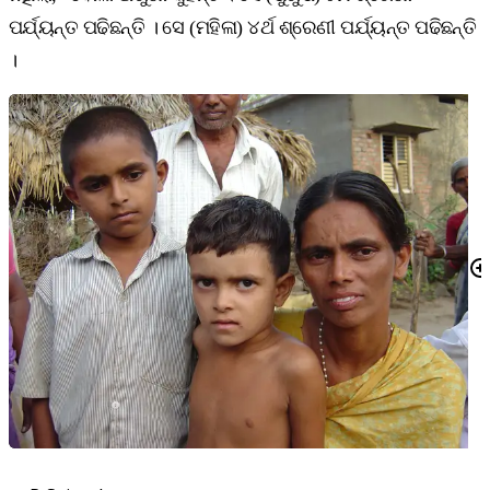
ପର୍ଯ୍ୟନ୍ତ ପଢିଛନ୍ତି । ସେ (ମହିଳା) ୪ର୍ଥ ଶ୍ରେଣୀ ପର୍ଯ୍ୟନ୍ତ ପଢିଛନ୍ତି
।