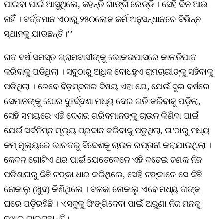
ପାଇବା ପାଇଁ ଆସୁଥିଲେ, କହନ୍ତି ଗାଙ୍ଗି ରେଡ୍ଡି । ସେହି ଦିନ ଆଉ
ନାହିଁ । ବର୍ତ୍ତମାନ ଏଠାରୁ ୨୫୦ଲୋକ କର୍ମ ଅନୁସନ୍ଧାନରେ ବିଭିନ୍ନ
ସ୍ଥାନକୁ ଯାଉଛନ୍ତି।’’
ଗତ ବର୍ଷ ସମସ୍ତ ଗ୍ରାମବାସୀଙ୍କୁ ଭୋକଉପାସରେ କାଳାତିପାତ
କରିବାକୁ ପଡିଥିଲା । ସବୁଠାରୁ ଅଧିକ ବୋଧହୁଏ ରାମଚାରୀଙ୍କୁ ସହିବାକୁ
ପଡିଥିଲା । ତେବେ ବିଡ଼ମ୍ବନାର ବିଷୟ ଏହା ଯେ, ଯେଉଁ ଦୁଇ ବର୍ଷରେ
ସେମାନଙ୍କୁ ଘୋର ଦୁଃର୍ଦ୍ଦଶା ମଧ୍ୟ ଦେଇ ଗତି କରିବାକୁ ପଡ଼ିଲା,
ସେହି ସମୟରେ ଏହି ଦେଶର ଗରିବମାନଙ୍କୁ ଚାଉଳ କିଣିବା ପାଇଁ
ଯେଉଁ ସର୍ବନିମ୍ନ ମୂଲ୍ୟ ପ୍ରଦାନ କରିବାକୁ ପଡୁଥିଲା, ତା’ଠାରୁ ମଧ୍ୟ
କମ୍‌ ମୂଲ୍ୟରେ ଭାରତରୁ ବିଦେଶକୁ ଚାଉଳ ରପ୍ତାନୀ କରାଯାଉଥିଲା ।
କେବଳ ଗୋଟିଏ ଥର ପାଇଁ ଯେତେବେଳେ ଏହି ବଢେଇ ଜଣକ ନିଜ
ପଡିଶାଘରୁ କିଛି ଟଙ୍କା ଧାର କରିଥିଲେ, ସେହି ଟଙ୍କାରେ ସେ କିଛି
ନୋକାଲୁ (ଖୁଦ) କିଣିଥିଲେ । ବଳକା ନୋକାଲୁ ଏବେ ମଧ୍ୟ ତାଙ୍କ
ଘରେ ପଡ଼ିରହିଛି । ଏସବୁକୁ ଫିଙ୍ଗିଦେବା ପାଇଁ ଅରୁଣା ନିଜ ମନକୁ
ବୁଝାଇ ପାରୁନାହାନ୍ତି।