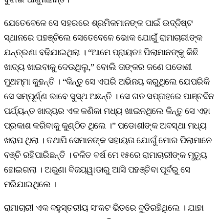
ଯେତେବେଳେ ସେ ସହରରେ ଶ୍ରମିକମାନଙ୍କ ପାଇଁ ଉଦ୍ଦିଷ୍ଟ
ସ୍ଥାନରେ ପହଞ୍ଚିଲେ ସେତେବେଳେ ଭୋକ ଯୋଗୁଁ ରାମାଚାରୀଙ୍କ
ଯନ୍ତ୍ରଣା ବଢିଯାଇଥିଲା । “ଆମେ ପ୍ରାୟତଃ ପିଲାମାନଙ୍କୁ କିଛି
ଖାଦ୍ୟ ଖାଇବାକୁ ଦେଉଥିଲୁ,” ବୋଲି ତାଙ୍କର ଜଣେ ପଡୋଶୀ
ମୁଥମ୍ମା କୁହନ୍ତି । “କିନ୍ତୁ ସେ ଏପରି ଅଭିନୟ କରୁଥିଲେ ଯେପରିକି
ସେ ସମ୍ପୂର୍ଣ୍ଣ ଭାବେ ସୁସ୍ଥ ଅଛନ୍ତି । ସେ ଗତ ସପ୍ତାହରେ ପାଞ୍ଚଦିନ
ପର୍ଯ୍ୟନ୍ତ ଖାଦ୍ୟର ଏକ କଣିକା ମଧ୍ୟ ଖାଇନଥିଲେ କିନ୍ତୁ ସେ ଏହା
ପ୍ରକାଶ କରିବାକୁ କୁଣ୍ଠିତ ଥିଲେ ।” ପଡୋଶୀଙ୍କ ଅବସ୍ଥା ମଧ୍ୟ
ଖରାପ ଥିଲା । ତଥାପି ସେମାନଙ୍କ ସହାୟତା ଯୋଗୁଁ ମୋର ପିଲାମାନେ
ବଞ୍ଚି ରହିପାରିଛନ୍ତି । ଚଳିତ ବର୍ଷ ମେ ୧୫ରେ ରାମାଚାରୀଙ୍କ ମୃତ୍ୟୁ
ହୋଇଗଲା । ଅରୁଣା ବିଜୟୱାଡାରୁ ଆସି ପହଞ୍ଚିବା ପୂର୍ବରୁ ସେ
ମରିଯାଇଥିଲେ ।
ରାମାଚାରୀ ଏକ ବହୁସ୍ତରୀୟ ସଂକଟ ଭିତରେ ବୁଡିରହିଥିଲେ । ଯାହା