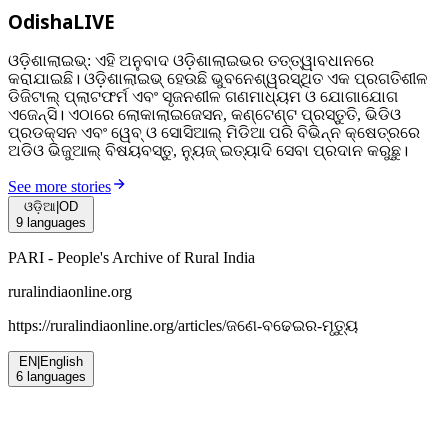
OdishaLIVE
ଓଡ଼ିଶାଲାଇଭ୍: ଏହି ଅନୁବାଦ ଓଡ଼ିଶାଲାଇଭର ତତ୍ତ୍ୱାବଧାନରେ
କରାଯାଇଛି। ଓଡ଼ିଶାଲାଇଭ୍ ହେଉଛି ଭୁବନେଶ୍ୱରସ୍ଥିତ ଏକ ପ୍ରଗତିଶୀଳ
ଡିଜିଟାଲ୍ ପ୍ଲାଟଫର୍ମ ଏବଂ ସୃଜନଶୀଳ ଗଣମାଧ୍ୟମ ଓ ଯୋଗାଯୋଗ
ଏଜେନ୍ସି। ଏଠାରେ ଲୋକାଲାଇଜେସନ, କଣ୍ଟେଣ୍ଟ ପ୍ରସ୍ତୁତି, ଭିଡିଓ
ପ୍ରଡକ୍ସନ ଏବଂ ୱେବ୍ ଓ ସୋସିଆଲ୍ ମିଡିଆ ପରି ବିଭିନ୍ନ କ୍ଷେତ୍ରରେ
ଅଡିଓ ଭିଜୁଆଲ୍‌ ବିଷୟବସ୍ତୁ, ନ୍ୟୁଜ୍ ଇତ୍ୟାଦି ସେବା ପ୍ରଦାନ କରୁଛୁ।
See more stories
ଓଡ଼ିଆ
|
OD
9
languages
PARI - People's Archive of Rural India
ruralindiaonline.org
https://ruralindiaonline.org/articles/
ଜଣେ-ବଢେଇର-ମୃତ୍ୟୁ
EN
|
English
6
languages