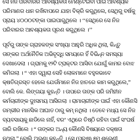
ସେ ନିଜ ପରିବାରର ଆବଶ୍ୟକତା ମେଣ୍ଟେଇବା ପାଇଁ ଆବଶ୍ୟକ
ପରିମାଣର ଧାନ ରଖିବାପରେ ଯାହା ବିକ୍ରି କରୁଥିଲେ, ସେଥିରୁ ବର୍ଷକୁ
ପ୍ରାୟ ୪୦୦୦ଟଙ୍କା ପାଇପାରୁଥିଲେ । ‘‘ସେଥିରେ ସେ ନିଜ
ପରିବାରର ଆବଶ୍ୟକତା ପୂରଣ କରୁଥିଲେ ।’’
ପୂର୍ବରୁ ତାଙ୍କ ଗ୍ରାହକଙ୍କ ସଂଖ୍ୟା ଆହୁରି ଅଧିକ ଥିଲା, କିନ୍ତୁ
ତାଙ୍କର ଅର୍ଥନୈତିକ ଅଭିବୃଦ୍ଧି ସମୟରେ ହିଁ ବିଭିନ୍ନ ସମସ୍ୟା
ଦେଖାଦେଲା । ଗ୍ରାମକୁ ୧୨ଟି ଟ୍ରାକ୍ଟର ଆସିବା ଯୋଗୁଁ କାମର ବୋଝ
କମିଗଲା । “ ଏହା ଦ୍ୱାରା ସେହି ଲୋକମାନେ ବହୁଳଭାବେ
କ୍ଷତିଗ୍ରସ୍ତ ହେଲେ ଯେଉଁମାନେ ନିଜ ହାତରେ କାମ କରୁଥିଲେ,”
ବୋଲି କେ. ଲିଙ୍ଗୟା କୁହନ୍ତି । ତାପରେ ତାଙ୍କ ପରି ଜମିହୀନ
କର୍ମଚାରୀଙ୍କ ଦୁଃସମୟ ଆସିଗଲା । ରାମାଚାରୀଙ୍କ ପାଇଁ ଏହା କୌଣସି
ଗମ୍ଭୀର ମାନସିକ ଆଘାତ ଠାରୁ କମ୍‌ ନଥିଲା । ତେବେ ମଧ୍ୟ ସେ ନିଜ
ବ୍ୟବସାୟକୁ ଛାଡିଲେ ନାହିଁ, ବରଂ ଏଥିରେ ତିଷ୍ଠି ରହିବା ପାଇଁ ସଂଘର୍ଷ
ଜାରି ରଖିଲେ । “ ତାଙ୍କର ଅନ୍ୟ କୌଣସି ବିଷୟରେ ଦକ୍ଷତା
ନଥିଲା,” ବୋଲି ଅରୁଣା କୁହନ୍ତି । ସେ (ପୁରୁଷ) ୫ମ ଶ୍ରେଣୀ