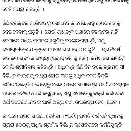
ହୋଇ ଜମି ବିକ୍ରି କରିବାକୁ ଚାହୁଁଛନ୍ତି, ସେମାନଙ୍କ ଠାରୁ ଜମି କିଣିବାକୁ
କେହି ମଧ୍ୟ ନାହାନ୍ତି ।
କିଛି ଟ୍ରାକ୍ଟର ମାଲିକଙ୍କୁ ସେମାନଙ୍କ ମେସିନ୍‌ସବୁ ଋଣଦାତାଙ୍କୁ
ଦେଇଦେବାକୁ ପଡୁଛି । ଯେଉଁ ଚାଷୀଙ୍କ ପାଖରେ ଟ୍ରାକ୍ଟର ନାହିଁ
ସେମାନେ ମଧ୍ୟ ଉପକରଣଗୁଡିକୁ ବଦଳାଉନାହାନ୍ତି, ଏଣୁ
ରାମାଚାରୀଙ୍କ ଯନ୍ତ୍ରଣା ଅପସାରଣ ହୋଇପାରୁନି । “ପ୍ରତିବର୍ଷ
ତାଙ୍କର ଗ୍ରାହକ ସଂଖ୍ୟା (ପ୍ରାୟ ତିନି ରୁ ଚାରି) କମିବାରେ ଲାଗିଛି,”
ବୋଲି ଶ୍ରୀନିବାସ କହିଛନ୍ତି । ଅଧିକନ୍ତୁ କିଛି ଦିନ ତଳେ ଗ୍ରାମବାସୀ
ବିଭିନ୍ନ କାରଣରୁ ବାଧ୍ୟ ହୋଇ ୩୦ରୁ ଅଧିକ ବଳଦ ବିକ୍ରି
କରିଦେଇଛନ୍ତି । ଯେହେତୁ ବଢେଇମାନେ ଏମାନଙ୍କ ପାଇଁ ଆବଶ୍ୟକ
ଅନେକ ଜିନିଷ ତିଆରି କରୁଥିଲେ, ଏଣୁ ଏମାନଙ୍କୁ ବିକ୍ରି କରିଦେବା
ଅର୍ଥ ବଢେଇମାନଙ୍କ ପାଇଁ ଅଳ୍ପ କାମ ଉପଲବ୍ଧ ହେବା ଅଟେ ।
ତା’ପରେ ପ୍ରବାସ କଥା ଦେଖିବା । “ପୂର୍ବରୁ ପ୍ରତି ବର୍ଷ ଏହି ସ୍ଥାନକୁ
ପ୍ରାୟ ୫୦୦ରୁ ଅଧିକ ଶ୍ରମିକ ବିଭିନ୍ନ କ୍ଷେତ୍ରରେ କର୍ମନିଯୁକ୍ତି