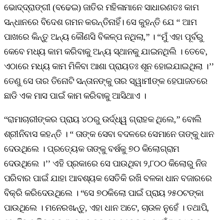
ଭୋଦ୍ଦ୍ରାଙ୍ଗୀ (ବଢେଇ) ଜାତିର ମହିଳାମାନେ ସାଧାରଣତଃ କାମ
ସନ୍ଧାନରେ ବିଦେଶ ଗମନ କରନ୍ତିନାହିଁ। ସେ କୁହନ୍ତି ଯେ “ ଆମ
ପାଖରେ କିନ୍ତୁ ଅନ୍ୟ କୌଣସି ବିକଳ୍ପ ନଥିଲା,” । “ମୁଁ ଏହା ପୂର୍ବରୁ
କେବେ ମଧ୍ୟ କାମ କରିବାକୁ ଅନ୍ୟ ସ୍ଥାନକୁ ଯାଇନଥିଲି । ତେବେ,
ଏଠାରେ ମଧ୍ୟ କାମ ମିଳିବା ଆଶା ପ୍ରାୟତଃ ଶୂନ ହୋଇଯାଇଥିଲା ।’’
ତେଣୁ ସେ ତାର ତିନୋଟି ସନ୍ତାନଙ୍କୁ ତାର ସ୍ୱାମୀଙ୍କ ହେପାଜତରେ
ଛାଡି ଏକ ମାସ ପାଇଁ କାମ କରିବାକୁ ଆସିଥାଏ ।
“ରାମାଚାରୀଙ୍କର ପ୍ରାୟ ୪୦ରୁ ଉର୍ଦ୍ଧ୍ୱ ଗ୍ରାହକ ଥିଲେ,” ବୋଲି
ଶ୍ରୀନିବାସ କହନ୍ତି । “ ତାଙ୍କ ସେବା ବଦଳରେ ସେମାନେ ତାଙ୍କୁ ଧାନ
ଦେଉଥିଲେ । ପ୍ରତ୍ୟେକ ତାଙ୍କୁ ବର୍ଷକୁ ୭୦ କିଲୋଗ୍ରାମ
ଦେଉଥିଲେ ।’’ ଏହି ପ୍ରକାରେ ସେ ପାଉଥିବା ୨,୮୦୦ କିଲୋରୁ ନିଜ
ପରିବାର ପାଇଁ ଯାହା ଆବଶ୍ୟକ ସେତିକି ରଖି ବଳକା ଧାନ ବଜାରରେ
ବିକ୍ରି କରିଦେଉଥିଲେ । “ସେ ୭୦କିଲୋ ପାଇଁ ପ୍ରାୟ ୨୫୦ଟଙ୍କା
ପାଉଥିଲେ । ମନେରଖନ୍ତୁ, ଏହା ଧାନ ଅଟେ, ଚାଉଳ ନୁହେଁ । ତଥାପି,