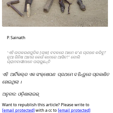
P. Sainath
‘ଏହି ଉପକରଣଗୁଡିକ [ଚାଷ] ବଦଳରେ ଆମେ କ’ଣ ଗ୍ରହଣ କରିବୁ?
ନୂଆ ଜିନିଷ ଆମର କେଉଁ କାମରେ ଆସିବ?’ ବୋଲି
ଗ୍ରାମବାସୀମାନେ ପଚାରୁଛନ୍ତି
ଏହି ଆର୍ଟିକଲ୍‌ର ଏକ ସଂକ୍ଷେପଣ ପ୍ରଥମେ ଦ ହିନ୍ଦୁରେ ପ୍ରକାଶିତ
ହୋଇଥିଲା ।
ଅନୁବାଦ: ଓଡ଼ିଶାଲାଇଭ୍‍
Want to republish this article? Please write to
[email protected]
with a cc to
[email protected]