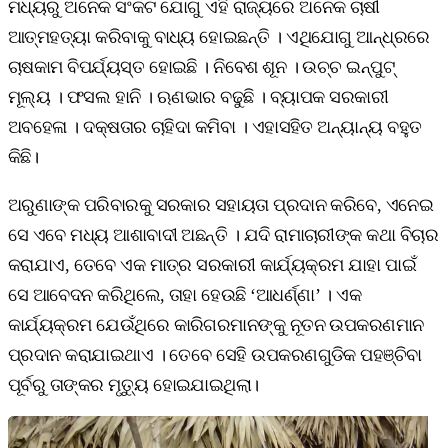
ମଧ୍ୟରୁ ଅନେକ ସଂକଟ ଯୋଗୁ ଏହି ରାଜ୍ୟରେ ଅନେକ ଚାଷୀ
ଆତ୍ମହତ୍ୟା କରିବାକୁ ବାଧ୍ୟ ହୋଇଛନ୍ତି । ଏଥିଯୋଗୁ ଆନ୍ଧ୍ରରେ
ଚାଷକାମ ବିପର୍ଯ୍ୟସ୍ତ ହୋଇଛି । ନିବେଶ ଶୂନ । ଉଚ୍ଚ ଇନ୍‌ପୁଟ୍‌
ମୂଲ୍ୟ । ଫସଲ ହାନି । ଋଣଭାର ବଢୁଛି । ବ୍ୟାପକ ସରକାରୀ
ଅବହେଳା । ଦକ୍ଷତାର ଚାହିଦା କମିବା । ଏହାସହିତ ଅନ୍ୟାନ୍ୟ ବହୁତ
କିଛି।
ଅରୁଣାଙ୍କ ପରିବାରକୁ ସରକାର ସହାୟତା ପ୍ରଦାନ କରିବେ, ଏନେଇ
ସେ ଏବେ ମଧ୍ୟ ଆଶାବାଦୀ ଅଛନ୍ତି । ଯଦି ରାମାଚାରୀଙ୍କ କଥା ବିଚାର
କରାଯାଏ, ତେବେ ଏକ ମାତ୍ର ସରକାରୀ କାର୍ଯ୍ୟକ୍ରମ ଯାହା ପାଇଁ
ସେ ଆବେଦନ କରିଥିଲେ, ତାହା ହେଉଛି ‘ଆଧର୍ଣ୍ଣା’ । ଏକ
କାର୍ଯ୍ୟକ୍ରମ ଯେଉଁଥିରେ କାରିଗରମାନଙ୍କୁ ନୂତନ ଉପକରଣମାନ
ପ୍ରଦାନ କରାଯାଇଥାଏ । ତେବେ ସେହି ଉପକରଣଗୁଡିକ ପହଞ୍ଚିବା
ପୂର୍ବରୁ ତାଙ୍କର ମୃତ୍ୟୁ ହୋଇଯାଇଥିଲା।