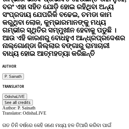
ବରଂ ଏହା ସହିତ ଯୋଡ଼ି ହୋଇ ରହିଥିବା ଅନ୍ୟ
ସଂପ୍ରଦାୟ ଯେପରିକି ବଢେଇ, ଚମଡା କାମ
କରୁଥିବା ଲୋକ, କୁମ୍ଭାରମାନଙ୍କୁ ମଧ୍ୟ
ଗମ୍ଭୀର ସ୍ଥିତିର ସମ୍ମୁଖୀନ ହେବାକୁ ପଡୁଛି ।
ଆଉ ଏହି କାରଣରୁ ବୋଧହୁଏ ଆନ୍ଧ୍ରପ୍ରଦେଶର
ନାଲ୍‌ଗୋଣ୍ଡା ଜିଲ୍ଲାର ବଙ୍ଗାରୁ ରାମାଚାରୀ
ବାଧ୍ୟ ହୋଇ ଆତ୍ମହତ୍ୟା କରିଛନ୍ତି
AUTHOR
P. Sainath
TRANSLATOR
OdishaLIVE
See all credits
Author
:
P. Sainath
Translator
:
OdishaLIVE
ଗତ ତିନି ବର୍ଷରେ କେହି ଜଣେ ମଧ୍ୟ ହଳ ତିଆରି କରିବା ପାଇଁ