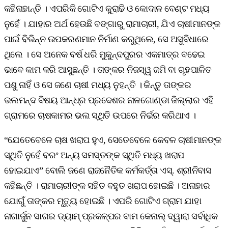
କହିନାହାନ୍ତି । ଏପରିକି ଗୋଟିଏ କୁରାଢି ଓ କୋଦାଳ ବେଣ୍ଟ ମଧ୍ୟ
ନୁହେଁ । ଯାହାର ଅର୍ଥ ହେଉଛି ବଙ୍ଗାରୁ ରାମାଚାରୀ, ଯିଏ ଚାଷୀମାନଙ୍କ
ପାଇଁ ବିଭିନ୍ନ ଉପକରଣମାନ ନିର୍ମାଣ କରୁଥିଲେ, ସେ ଅସୁବିଧାରେ
ଥିଲେ । ସେ ଅନେକ ବର୍ଷ ଧରି ମୁକୁନ୍ଦପୁରର ଏକମାତ୍ର ବଢେଇ
ଭାବେ କାମ କରି ଆସୁଛନ୍ତି । ତାଙ୍କର ନିଜସ୍ୱ ଜମି ବା ଗୃହପାଳିତ
ପଶୁ ନାହିଁ ଓ ସେ ଜଣେ ଚାଷୀ ମଧ୍ୟ ନୁହନ୍ତି । କିନ୍ତୁ ତାଙ୍କର
ଭଲମନ୍ଦ ବିଷୟ ଆନ୍ଧ୍ର ପ୍ରଦେଶର ନାଳଗୋଣ୍ଡା ଜିଲ୍ଲାର ଏହି
ଗ୍ରାମରେ ଚାଷକାମର ଭଲ ସ୍ଥିତି ଉପରେ ନିର୍ଭର କରିଥାଏ ।
“ଯେତେବେଳେ ଚାଷ ଖରାପ ହୁଏ, ସେତେବେଳେ କେବଳ ଚାଷୀମାନଙ୍କ
ସ୍ଥିତି ନୁହେଁ ବରଂ ଅନ୍ୟ ସମସ୍ତଙ୍କ ସ୍ଥିତି ମଧ୍ୟ ଖରାପ
ହୋଇଯାଏ” ବୋଲି ଜଣେ ରାଜନୈତିକ କର୍ମକର୍ତ୍ତା ଏସ୍‌. ଶ୍ରୀନିବାସ
କହିଛନ୍ତି । ରାମାଚାରୀଙ୍କ ସହିତ ବହୁତ ଖରାପ ହୋଇଛି । ଅନାହାର
ଯୋଗୁଁ ତାଙ୍କର ମୃତ୍ୟୁ ହୋଇଛି । ଏପରି ଗୋଟିଏ ଗ୍ରାମ ଯାହା
ନାଗାର୍ଜୁନ ସାଗର ଡ୍ୟାମ୍‌ ପ୍ରକଳ୍ପର ବାମ କେନାଲ୍‌ ଦ୍ୱାରା ସର୍ବାଧିକ