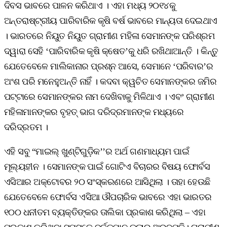
ଦିବସ ଭାବରେ ପାଳନ କରିଥାଏ । ଏହା ମଧ୍ୟ ୨୦୧୪କୁ
ଅନ୍ତରାଷ୍ଟ୍ରୀୟ ପାରିବାରିକ କୃଷି ବର୍ଷ ଭାବରେ ମାନ୍ୟତା ଦେଇଥାଏ
। ଭାରତରେ ନିୟୁତ ନିୟୁତ ଗ୍ରାମୀଣ ମହିଳା ସେମାନଙ୍କ ପରିଶ୍ରମ
ଦ୍ୱାରା ସେହି ‘ପାରିବାରିକ କୃଷି କ୍ଷେତ’କୁ ଧରି ରଖିଥାଆନ୍ତି । କିନ୍ତୁ
ଯେତେବେଳେ ମାଲିକାନାର ପ୍ରଶ୍ନ ଆସେ, ସେମାନେ ‘ପରିବାର’ର
ଅଂଶ ପରି ମନେହୁଅନ୍ତି ନାହିଁ । କଦବା କ୍ୱଚିତ ସେମାନଙ୍କର ଜମିର
ପଟ୍ଟାରେ ସେମାନଙ୍କର ନାମ ଦେଖିବାକୁ ମିଳିଥାଏ । ଏବଂ ଗ୍ରାମୀଣ
ମହିଳାମାନଙ୍କର ବୃହତ୍‌ ଭାଗ ଦରିଦ୍ରମାନଙ୍କ ମଧ୍ୟରେ
ଦରିଦ୍ରତମ ।
ଏହି ସବୁ “ମାଇଲ୍‌ ଖୁଣ୍ଟିଗୁଡ଼ିକ’’ର ଅର୍ଥ ଗଣମାଧ୍ୟମ ପାଇଁ
ମୂଲ୍ୟହୀନ । ସେମାନଙ୍କ ପାଇଁ ଗୋଟିଏ ବିଚାରର ବିଷୟ ଫୋର୍ବସ
ଏସିଆର ଅକ୍ଟୋବର ୨୦ ସଂସ୍କରଣରେ ଆସିଥିଲା । ତାହା ହେଉଛି
ଯେତେବେଳେ ଫୋର୍ବସ ଏସିଆ ଔପଚାରିକ ଭାବରେ ଏହା ଭାରତର
୧୦୦ ଧନୀତମ ବ୍ୟକ୍ତିଙ୍କର ତାଲିକା ପ୍ରକାଶ କରିଥିଲା – ଏହା