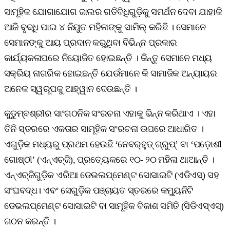
ସାମୂହିକ ଯୋଗାଯୋଗ ଜାଲର ଗତିବିଧିଗୁଡ଼ିକୁ ସମର୍ଥନ ଦେବା ଯାହାକି
ଆଜି ବୃଦ୍ଧି ପାଇ ୪ ନିୟୁତ ମହିଳାଙ୍କୁ ସାମିଲ୍ କରିଛି । ସେମାନେ
ସେମାନଙ୍କୁ ଆୟ ପ୍ରଦାନ କରୁଥିବା ବିଭିନ୍ନ ପ୍ରକାର
କାର୍ଯ୍ୟକଳାପରେ ନିୟୋଜିତ ହୋଇଛନ୍ତି । କିନ୍ତୁ ସେମାନେ ମଧ୍ୟ
ସକ୍ରିୟ ନାଗରିକ ହୋଇଛନ୍ତି ଯେଉଁମାନେ କି ସାମାଜିକ ଅନ୍ୟାୟର
ଅନେକ ସ୍ୱରୂପକୁ ଆହ୍ୱାନ ଦେଉଛନ୍ତି ।
କୁଡୁମ୍ବଶ୍ରୀର ସାଂଗଠନିକ ସଂରଚନା ଏହାକୁ ଭିନ୍ନ କରିଥାଏ । ଏହା
ତିନି ସ୍ତରରେ ଏକତାର ସାମୂହିକ ସଂରଚନା ଉପରେ ଆଧାରିତ ।
ଏଗୁଡ଼ିକ ମଧ୍ୟରୁ ପ୍ରଥମ ହେଉଛି ‘ନେବର୍‌ହୁଡ୍‌ ଗ୍ରୁପ୍‌’ ବା ‘ପଡ଼ୋଶୀ
ଗୋଷ୍ଠୀ’ (ଏନ୍‌ଏଚ୍‌ଜି), ପ୍ରତ୍ୟେକରେ ୧୦- ୨୦ ମହିଳା ଥାଆନ୍ତି ।
ଏନ୍‌ଏଚ୍‌ଜିଗୁଡ଼ିକ ଏରିଆ ଡେଭଲପ୍‌ମେଣ୍ଟ ସୋସାଇଟି (ଏଡିଏସ୍‌) ସହ
ସଂଘବଦ୍ଧ। ଏବଂ ସେଗୁଡ଼ିକ ପଞ୍ଚାୟତ ସ୍ତରରେ କମ୍ୟୁନିଟି
ଡେଭଲପ୍‌ମେଣ୍ଟ ସୋସାଇଟି ବା ସାମୂହିକ ବିକାଶ ସମିତି (ସିଡିଏସ୍‌ଏସ୍‌)
ଗଠନ କରନ୍ତି ।