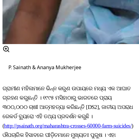
P. Sainath & Ananya Mukherjee
ଗ୍ରାମୀଣ ମହିଳାମାନେ ଭିନ୍ନ କରୁଣ ଉପାୟରେ ମଧ୍ୟ ଏକ ଆଘାତ
ଗ୍ରହଣ କରୁଛନ୍ତି । ୧୯୯୫ ମସିହାଠାରୁ ଭାରତରେ ପ୍ରାୟ
୩୦୦,୦୦୦ ଚାଷୀ ଆତ୍ମହତ୍ୟା କରିଛନ୍ତି [DS2], ଜାତୀୟ ଅପରାଧ
ରେକର୍ଡ ବ୍ୟୁରୋ ଏହି ତଥ୍ୟ ପ୍ରଦର୍ଶନ କରୁଛି ।
(
http://psainath.org/maharashtra-crosses-60000-farm-suicides/
)
ଔପଚାରିକ ହିସାବରେ ପୀଡ଼ିତମାନେ ମୁଖ୍ୟତଃ ପୁରୁଷ । ଏହା