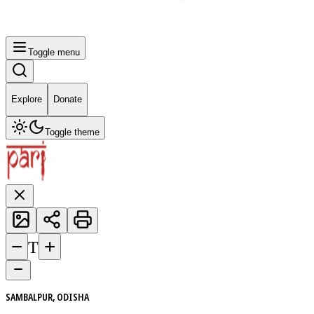
Toggle menu
Explore
Donate
Toggle theme
−
+
T
SAMBALPUR, ODISHA