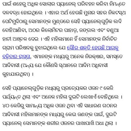
ପାଇଁ ଶହେରୁ ଅଧିକ ସୋଲାର ପ୍ୟାନେଲ୍‌ ପରିବହନ କରିବା ନିମନ୍ତେ
ଦଳବଦ୍ଧ ହୋଇଥିଲେ । ଏହାର ଅର୍ଥ ହେଉଛି ମୁନାର ସହର ନିକଟସ୍ଥ
ପେଟିମୁଦିଠାରୁ ସେମାନଙ୍କ ମୁଣ୍ଡରେ ସେହି ପ୍ୟାନେଲ୍‌ଗୁଡ଼ିକ ଲଦି
ବୋହିଆଣିବା, ଅଠର କିଲୋମିଟର ପାହାଡ଼, ଜଙ୍ଗଲ ଏବଂ ବଣୁଆ
ହାତୀ ଅଞ୍ଚଳ ଦେଇ । ଏହି ମହିଳାମାନେ ହିଁ ସେମାନଙ୍କ ନିର୍ବାଚିତ
ଗ୍ରାମ ପରିଷଦକୁ ବୁଝାଇଥିଲେ ଯେ
ସୌର ଶକ୍ତି ହେଉଛି ଆଗକୁ
ବଢ଼ିବାର ରାସ୍ତା
, ଏମାନଙ୍କ ମଧ୍ୟରୁ ଅନେକ ନିରକ୍ଷର, ସମସ୍ତେ
ଆଦିବାସୀ (ଅନ୍ୟ ଯେ କୌଣସି ସ୍ଥାନରେ ଆଦିମ ଅଧିବାସୀ
କୁହାଯାଉଥିବା) ।
ସେହି ପ୍ୟାନେଲ୍‌ଗୁଡ଼ିକ ମଧ୍ୟରୁ ପ୍ରତ୍ୟେକର ଓଜନ ୯ କେଜି
ପର୍ଯ୍ୟନ୍ତ ଥିଲା ଏବଂ ଅନେକ ମହିଳା ଦୁଇଟି ଲେଖାଏଁ ବୋହିଥିଲେ ।
୪୦ କେଜିରୁ ସାମାନ୍ୟ ଅଧିକ ଓଜନ ଥିବା ଏହି ସାଧାରଣ ଗଠନର
ଆଦିବାସୀ ମହିଳାମାନଙ୍କ ମଧ୍ୟରୁ କେଇ ଜଣଙ୍କ ପାଇଁ, ଦୁଇଟି
ପ୍ୟାନେଲ୍‌ ସେମାନଙ୍କ ଶରୀର ଓଜନର ପାଖାପାଖି ଅଧା ଥିଲା ।