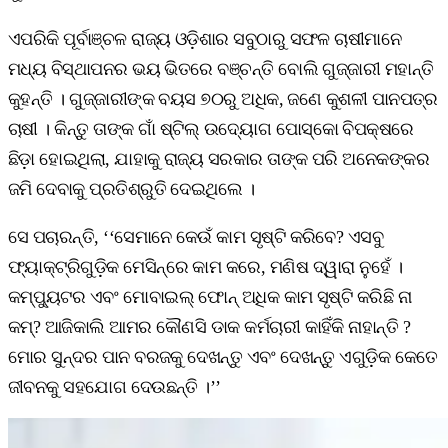
ଏପରିକି ପୂର୍ବାଞ୍ଚଳ ରାଜ୍ୟ ଓଡ଼ିଶାର ସବୁଠାରୁ ସଫଳ ଚାଷୀମାନେ
ମଧ୍ୟ ବିସ୍ଥାପନର ଭୟ ଭିତରେ ବଞ୍ଚନ୍ତି ବୋଲି ଗୁଜ୍ଜାରୀ ମହାନ୍ତି
କୁହନ୍ତି । ଗୁଜ୍ଜାରୀଙ୍କ ବୟସ ୭୦ରୁ ଅଧିକ, ଜଣେ କୁଶଳୀ ପାନପତ୍ର
ଚାଷୀ । କିନ୍ତୁ ତାଙ୍କ ଗାଁ ଷ୍ଟିଲ୍‌ ଉଦ୍ୟୋଗ ପୋସ୍କୋ ବିପକ୍ଷରେ
ଛିଡ଼ା ହୋଇଥିଲା, ଯାହାକୁ ରାଜ୍ୟ ସରକାର ତାଙ୍କ ପରି ଅନେକଙ୍କର
ଜମି ଦେବାକୁ ପ୍ରତିଶ୍ରୁତି ଦେଇଥିଲେ ।
ସେ ପଚାରନ୍ତି, ‘‘ସେମାନେ କେଉଁ କାମ ସୃଷ୍ଟି କରିବେ? ଏସବୁ
ଫ୍ୟାକ୍ଟ୍ରିଗୁଡ଼ିକ ମେସିନ୍‌ରେ କାମ କରେ, ମଣିଷ ଦ୍ୱାରା ନୁହେଁ ।
କମ୍ପ୍ୟୁଟର ଏବଂ ମୋବାଇଲ୍ ଫୋନ୍‌ ଅଧିକ କାମ ସୃଷ୍ଟି କରିଛି ନା
କମ୍‌? ଆଜିକାଲି ଆମର କୌଣସି ଡାକ କର୍ମଚାରୀ କାହିଁକି ନାହାନ୍ତି ?
ମୋର ସୁନ୍ଦର ପାନ ବରଜକୁ ଦେଖନ୍ତୁ ଏବଂ ଦେଖନ୍ତୁ ଏଗୁଡ଼ିକ କେତେ
ଜୀବନକୁ ସହଯୋଗ ଦେଉଛନ୍ତି ।’’