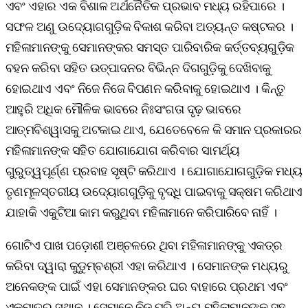
ଏବଂ ଏହାର ଏକ ବିଶାଳ ଅର୍ଥନୈତିକ ପ୍ରଭାବ ମଧ୍ୟ ରହିପାରେ ।
ସଫଳ ଅଣୁ ଉଦ୍ୟୋଗଗୁଡ଼ିକ ବିକାଶ କରିବା ଅତ୍ୟନ୍ତ କଷ୍ଟକର ।
ମହିଳାମାନଙ୍କୁ ସେମାନଙ୍କର ସମସ୍ତ ପାରିବାରିକ କର୍ତ୍ତବ୍ୟଗୁଡ଼ିକ
ବହନ କରିବା ସହିତ ଉତ୍ପାଦନର ବିଭିନ୍ନ ଦିଗଗୁଡ଼ିକୁ ଦେଖିବାକୁ
ହୋଇଥାଏ ଏବଂ ନିଜେ ନିଜେ ବିପଣନ କରିବାକୁ ହୋଇଥାଏ । କିନ୍ତୁ
ଆହୁରି ଅଧିକ ମୌଳିକ ଭାବରେ ନିଃସଂଗତା ଦୃଢ଼ ଭାବରେ
ଆତ୍ମବିଶ୍ୱାସକୁ ଅଟକାଇ ଥାଏ, ଯେତେବେଳେ କି ସମାନ ପ୍ରକାରର
ମହିଳାମାନଙ୍କ ସହିତ ଯୋଗାଯୋଗ କରିବାର ସାମର୍ଥ୍ୟ
ଗୁରୁତ୍ୱପୂର୍ଣ୍ଣ ପ୍ରବାହ ସୃଷ୍ଟି କରିଥାଏ । ଯୋଗାଯୋଗଗୁଡ଼ିକ ମଧ୍ୟ
ତୃଣମୂଳସ୍ତରୀୟ ଉଦ୍ୟୋଗଗୁଡ଼ିକୁ ବୃଦ୍ଧି ପାଇବାକୁ ସକ୍ଷମ କରିଥାଏ
ଯାହାକି ଏକୁଟିଆ କାମ କରୁଥିବା ମହିଳାମାନେ କରିପାରିବେ ନାହିଁ ।
ଗୋଟିଏ ପାଖ ପଡ଼ୋଶୀ ଅଞ୍ଚଳରେ ଥିବା ମହିଳାମାନଙ୍କୁ ଏକତ୍ର
କରିବା ଦ୍ୱାରା କୁଡୁମ୍ବଶ୍ରୀ ଏହା କରିଥାଏ । ସେମାନଙ୍କ ମଧ୍ୟରୁ
ଅନେକଙ୍କ ପାଇଁ ଏହା ସେମାନଙ୍କର ଘର ବାହାରେ ପ୍ରଥମ ଏବଂ
ଏକମାତ୍ର ସ୍ଥାନ । ସେମାନେ ନିଜ ପରି ଅନ୍ୟ ମହିଳାମାନଙ୍କ ସହ