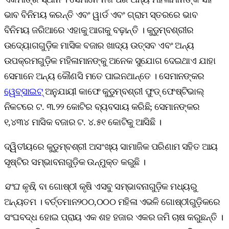
ଭାବ ବିନିମୟ କରନ୍ତି ଏବଂ ୱାର୍ଡ ଏବଂ ଗ୍ରାମ ସ୍ତରରେ ଭାବ
ବିନିମୟ ଜରିଆରେ ଏହାକୁ ଆଗକୁ ବଢ଼ାନ୍ତି । କୁଡୁମ୍ବଶ୍ରୀର
ଉଦ୍ୟୋଗଗୁଡ଼ିକ ମାସିକ ବଜାର ଖାଦ୍ୟ ଉତ୍ସବ ଏବଂ ଅନ୍ୟ
ଉପକ୍ରମଗୁଡ଼ିକ ମହିଳାମାନଙ୍କୁ ଅନେକ ସୁଯୋଗ ଦେଇଥାଏ ଯାହା
ସେମାନେ ଅନ୍ୟ କୌଣସି ମତେ ପାଇନଥାନ୍ତେ । ସେମାନଙ୍କର
ୱେବ୍‌ସାଇଟ୍‌
ଅନୁଯାୟୀ କାଫେ କୁଡୁମ୍ବଶ୍ରୀ ଫୁଡ୍‌ ଫେଷ୍ଟିଭାଲ୍
ନିକଟରେ ଟ. ୩.୨୨ କୋଟିର ବ୍ୟବସାୟ କରିଛି; ସେମାନଙ୍କର
୧,୪୩୪ ମାସିକ ବଜାର ଟ. ୪.୫୧ କୋଟିକୁ ଆସିଛି ।
ଦ୍ୱିତୀୟରେ କୁଡୁମ୍ବଶ୍ରୀ ଅସଂଖ୍ୟ ସାମାଜିକ ପରିଣାମ ସହିତ ଆୟ
ସୃଷ୍ଟିର ସମ୍ଭାବନାଗୁଡ଼ିକ ଉନ୍ମୁକ୍ତ କରୁଛି ।
ସଂଘ କୃଷି
, ବା ଗୋଷ୍ଠୀ କୃଷି ଏସବୁ ସମ୍ଭାବନାଗୁଡ଼ିକ ମଧ୍ୟରୁ
ଅନ୍ୟତମ । ବର୍ତ୍ତମାନ୨୦୦,୦୦୦ ମହିଳା ଏଭଳି ଗୋଷ୍ଠୀଗୁଡ଼ିକରେ
ସଂଘବଦ୍ଧ ହୋଇ ପ୍ରାୟ ଏକ ଶହ ହଜାର ଏକର ଜମି ଚାଷ କରୁଛନ୍ତି ।