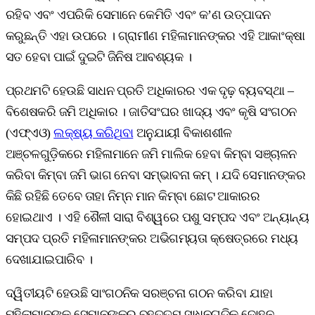
ରହିବ ଏବଂ ଏପରିକି ସେମାନେ କେମିତି ଏବଂ କ’ଣ ଉତ୍ପାଦନ
କରୁଛନ୍ତି ଏହା ଉପରେ । ଗ୍ରାମୀଣ ମହିଳାମାନଙ୍କର ଏହି ଆକାଂକ୍ଷା
ସତ ହେବା ପାଇଁ ଦୁଇଟି ଜିନିଷ ଆବଶ୍ୟକ ।
ପ୍ରଥମଟି ହେଉଛି ସାଧନ ପ୍ରତି ଅଧିକାରର ଏକ ଦୃଢ଼ ବ୍ୟବସ୍ଥା –
ବିଶେଷକରି ଜମି ଅଧିକାର । ଜାତିସଂଘର ଖାଦ୍ୟ ଏବଂ କୃଷି ସଂଗଠନ
(ଏଫ୍‌ଏଓ)
ଲକ୍ଷ୍ୟ କରିଥିବା
ଅନୁଯାୟୀ ବିକାଶଶୀଳ
ଅଞ୍ଚଳଗୁଡ଼ିକରେ ମହିଳାମାନେ ଜମି ମାଲିକ ହେବା କିମ୍ବା ସଞ୍ଚାଳନ
କରିବା କିମ୍ବା ଜମି ଭାଗ ନେବା ସମ୍ଭାବନା କମ୍‌ । ଯଦି ସେମାନଙ୍କର
କିଛି ରହିଛି ତେବେ ତାହା ନିମ୍ନ ମାନ କିମ୍ବା ଛୋଟ ଆକାରର
ହୋଇଥାଏ । ଏହି ଶୈଳୀ ସାରା ବିଶ୍ୱରେ ପଶୁ ସମ୍ପଦ ଏବଂ ଅନ୍ୟାନ୍ୟ
ସମ୍ପଦ ପ୍ରତି ମହିଳାମାନଙ୍କର ଅଭିଗମ୍ୟତା କ୍ଷେତ୍ରରେ ମଧ୍ୟ
ଦେଖାଯାଇପାରିବ ।
ଦ୍ୱିତୀୟଟି ହେଉଛି ସାଂଗଠନିକ ସରଞ୍ଚନା ଗଠନ କରିବା ଯାହା
ମହିଳାମାନଙ୍କୁ ସେମାନଙ୍କର ବୃହତ୍ତମ ସାଧନଗୁଡ଼ିକ ଦୋହନ