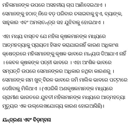
ମହିଳାମାନଙ୍କ ଉପରେ ଅସହନୀୟ ଚାପ ଆଣିଦେଇଥାଏ ।
ସେମାନଙ୍କୁ ହଠାତ୍‌ ନିଜେ ବଡ଼ ପରିବାର ଚଳାଇବାକୁ ହୁଏ, ବ୍ୟାଙ୍କ,
ସାହୁକାର ଏବଂ ଅମଲାତନ୍ତ୍ର ସହ ଯୁଝିବାକୁ ହୋଇଥାଏ ।
ଏହା ମଧ୍ୟ ବାସ୍ତବ ଯେ ମହିଳା କୃଷକମାନଙ୍କ ମଧ୍ୟରେ
ଆତ୍ମହତ୍ୟାକୁ ପ୍ରାୟତଃ ହିସାବ କରାଯାଇନାହିଁ କାରଣ ଅଧିକାଂଶ
କ୍ଷେତ୍ରରେ ମହିଳାମାନଙ୍କୁ କୃଷକ ଭାବରେ ମାନ୍ୟତା ଦିଆଯାଏ ନାହିଁ
। କେବଳ କୃଷକଙ୍କ ପତ୍ନୀ ଭାବରେ । ଏହା ଆଂଶିକ ଭାବରେ
ସମ୍ପତ୍ତି ଉପରେ ସେମାନଙ୍କର ଅଧିକାର ନଥିବା କାରଣରୁ ।
ସେମାନଙ୍କ ନାମ ଖୁବ୍‌ ବିରଳ ଭାବରେ ଜମି ମାଲିକ ଭାବରେ ପଟ୍ଟାରେ
ଦେଖିବାକୁ ମିଳିଥାଏ । (ଏପରିକି ଅଣକୃଷକମାନଙ୍କ ମଧ୍ୟରେ
ଗ୍ରାମୀଣ ଭାରତରେ ଯୁବତୀ ମହିଳାମାନଙ୍କ ମଧ୍ୟରେ ଆତ୍ମହତ୍ୟା
ମୃତ୍ୟୁର ଏକ ଉଲ୍ଲେଖଯୋଗ୍ୟ କାରଣ ହୋଇଆସିଛି)।
ଯନ୍ତ୍ରଣା ଏବଂ ବିଡ଼ମ୍ବନା