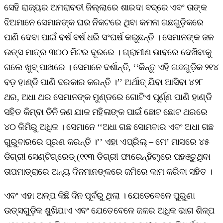
ସେହି ରାଜ୍ୟର ଅମରାବତୀ ଜିଲ୍ଲାରେ ଶାରଦା ବଦ୍ରେ ଏବଂ ତାଙ୍କ
ଝିଅମାନେ ସେମାନଙ୍କ ଘର ନିକଟରେ ଥିବା କମଳା ଗଛଗୁଡ଼ିକରେ
ପାଣି ଦେବା ପାଇଁ ବର୍ଷ ବର୍ଷ ଧରି ସଂଘର୍ଷ କରୁଛନ୍ତି । ସେମାନଙ୍କ ଜଳ
ଉତ୍ସ ମାତ୍ର ୩୦୦ ମିଟର ଦୂରରେ । ଗ୍ରାମୀଣ ଭାବରେ ଦେଖିବାକୁ
ଗଲେ ଖୁବ୍‌ ପାଖରେ । ସେମାନେ ଦର୍ଶାନ୍ତି, ‘‘କିନ୍ତୁ ଏହି ଗଛଗୁଡ଼ିକ ୨୧୪
ବଡ଼ ହାଣ୍ଡି ପାଣି ଦରକାର କରନ୍ତି ।’’ ଅର୍ଥାତ୍‌ ଯିବା ଆସିବା ୪୨୮
ଥର, ଅଧା ଥର ସେମାନଙ୍କ ମୁଣ୍ଡରେ ଗୋଟିଏ ପୂର୍ଣ୍ଣ ପାଣି ହାଣ୍ଡି
ସହିତ କିମ୍ବା ତିନି ଜଣ ଯାକ ମହିଳାଙ୍କ ପାଇଁ ଛୋଟ ଛୋଟ ଥରରେ
୪୦ କିମିରୁ ଅଧିକ । ସେମାନେ ‘‘ଅଧା ଗଛ ସୋମବାର ଏବଂ ଅଧା ଗଛ
ଗୁରୁବାରରେ ପୂରଣ କରନ୍ତି ।’’ ଏହା ଏପ୍ରିଲ୍‌ – ମେ’ ମାସରେ ୪୫
ଡିଗ୍ରୀ ସେଣ୍ଟିଗ୍ରେଡ୍‌ (୧୧୩ ଡିଗ୍ରୀ ଫାରେନ୍‌ହିଟ୍)ରେ ପହଞ୍ଚୁଥିବା
ତାପମାତ୍ରାରେ ଅନ୍ୟ ଦିନମାନଙ୍କରେ ଜମିରେ କାମ କରିବା ସହିତ ।
ଏବଂ ଏହା ଅଳ୍ପ କିଛି ଦିନ ପୂର୍ବରୁ ଥିଲା । ଯେତେବେଳେ ପୁରୁଣା
ଉତ୍ସଗୁଡ଼ିକ ଶୁଖିଯାଏ ଏବଂ ଯେତେବେଳେ ଜଳର ଅଧିକ ଭାଗ ଶିଳ୍ପ