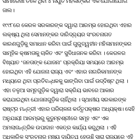
ସୀମାରେଖା ତଳେ ଥିବା ୪ ନିୟୁତ ମହିଳାଙ୍କର ଏକ ଯୋଗାଯୋଗ
ଜାଲ।
୧୯୯୮ରେ କେରଳ ସରକାରଙ୍କ ଦ୍ୱାରା ଆରମ୍ଭ ହୋଇଥିବା ଏହାର
ଲକ୍ଷ୍ୟ ଥିଲା ସେମାନଙ୍କର ଦାରିଦ୍ର୍ୟର ସଂରଚନାଗତ
କାରଣଗୁଡ଼ିକୁ ସମାଧାନ କରିବା ପାଇଁ ଗୁରୁତ୍ୱହୀନ ମହିଳାମାନଙ୍କର
ସାମୂହିକ କ୍ଷମତାକୁ ଚାଳିତ ଏବଂ ସୁବିଧାଜନକ କରିବା । କେରଳର
ବିଖ୍ୟାତ ‘ଜନତାଙ୍କ ଯୋଜନା’ ପ୍ରକ୍ରିୟା ସମୟରେ ଆରମ୍ଭ
ହୋଇଥିବା ଏହି ଯୋଜନା ରାଜ୍ୟ ଏବଂ ଏହାର ନାଗରିକମାନଙ୍କ
ମଧ୍ୟରେ ଥିବା ପ୍ରତିବନ୍ଧକକୁ ଭାଙ୍ଗିବା ପାଇଁ ଉଦ୍ଦିଷ୍ଟ ଥିଲା ।
ଏହା ତଳୁଆ ସମୂହଗୁଡ଼ିକ ଦ୍ୱାରା ସକ୍ରିୟ ଭାବରେ ଆକାର
କରାଯାଇଥିବା ଯୋଜନାଗୁଡ଼ିକ ଚାହିଁଥିଲା । ସ୍ଥାନୀୟ ସରକାରଙ୍କ
ରାଷ୍ଟ୍ର ମନ୍ତ୍ରୀ ଏହାର ପରିଚାଳନା କର୍ତ୍ତୃପକ୍ଷର ଅଧ୍ୟକ୍ଷ। ସେହି
ଅନୁଯାୟୀ ଆରମ୍ଭରୁ କୁଡୁମ୍ବଶ୍ରୀରେ ସମୂହ ଏବଂ ଏକ
ଅମଲାତାନ୍ତ୍ରିକ ଉପାଦାନ ଏକତ୍ର କାର୍ଯ୍ୟ କରୁଥିଲା । ଏହି
ଅଧିକାରିକ ସଂରଚନାର ମୁଖ୍ୟ ଦାୟିତ୍ୱ ହେଉଛି ସାରା ରାଜ୍ୟରେ ଏହି