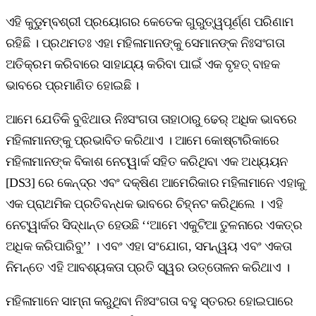
ଏହି କୁଡୁମ୍ବଶ୍ରୀ ପ୍ରୟୋଗର କେତେକ ଗୁରୁତ୍ୱପୂର୍ଣ୍ଣ ପରିଣାମ
ରହିଛି । ପ୍ରଥମତଃ ଏହା ମହିଳାମାନଙ୍କୁ ସେମାନଙ୍କ ନିଃସଂଗତା
ଅତିକ୍ରମ କରିବାରେ ସାହାଯ୍ୟ କରିବା ପାଇଁ ଏକ ବୃହତ୍‌ ବାହକ
ଭାବରେ ପ୍ରମାଣିତ ହୋଇଛି ।
ଆମେ ଯେତିକି ବୁଝିଥାଉ ନିଃସଂଗତା ତାହାଠାରୁ ଢେର୍‌ ଅଧିକ ଭାବରେ
ମହିଳାମାନଙ୍କୁ ପ୍ରଭାବିତ କରିଥାଏ । ଆମେ କୋଷ୍ଟାରିକାରେ
ମହିଳାମାନଙ୍କ ବିକାଶ ନେଟ୍‌ୱାର୍କ ସହିତ କରିଥିବା ଏକ ଅଧ୍ୟୟନ
[DS3] ରେ କେନ୍ଦ୍ର ଏବଂ ଦକ୍ଷିଣ ଆମେରିକାର ମହିଳାମାନେ ଏହାକୁ
ଏକ ପ୍ରାଥମିକ ପ୍ରତିବନ୍ଧକ ଭାବରେ ଚିହ୍ନଟ କରିଥିଲେ । ଏହି
ନେଟ୍‌ୱାର୍କର ସିଦ୍ଧାନ୍ତ ହେଉଛି ‘‘ଆମେ ଏକୁଟିଆ ତୁଳନାରେ ଏକତ୍ର
ଅଧିକ କରିପାରିବୁ’’ । ଏବଂ ଏହା ସଂଯୋଗ, ସମନ୍ୱୟ ଏବଂ ଏକତା
ନିମନ୍ତେ ଏହି ଆବଶ୍ୟକତା ପ୍ରତି ସ୍ୱର ଉତ୍ତୋଳନ କରିଥାଏ ।
ମହିଳାମାନେ ସାମ୍ନା କରୁଥିବା ନିଃସଂଗତା ବହୁ ସ୍ତରର ହୋଇପାରେ