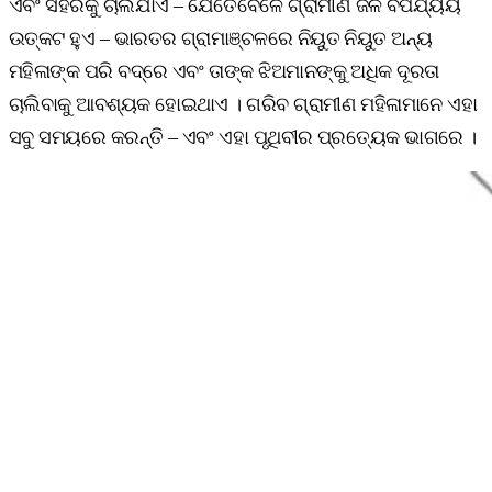
ଏବଂ ସହରକୁ ଚାଲିଯାଏ – ଯେତେବେଳେ ଗ୍ରାମୀଣ ଜଳ ବିପର୍ଯ୍ୟୟ
ଉତ୍କଟ ହୁଏ – ଭାରତର ଗ୍ରାମାଞ୍ଚଳରେ ନିୟୁତ ନିୟୁତ ଅନ୍ୟ
ମହିଳାଙ୍କ ପରି ବଦ୍ରେ ଏବଂ ତାଙ୍କ ଝିଅମାନଙ୍କୁ ଅଧିକ ଦୂରତା
ଚାଲିବାକୁ ଆବଶ୍ୟକ ହୋଇଥାଏ । ଗରିବ ଗ୍ରାମୀଣ ମହିଳାମାନେ ଏହା
ସବୁ ସମୟରେ କରନ୍ତି – ଏବଂ ଏହା ପୃଥିବୀର ପ୍ରତ୍ୟେକ ଭାଗରେ ।