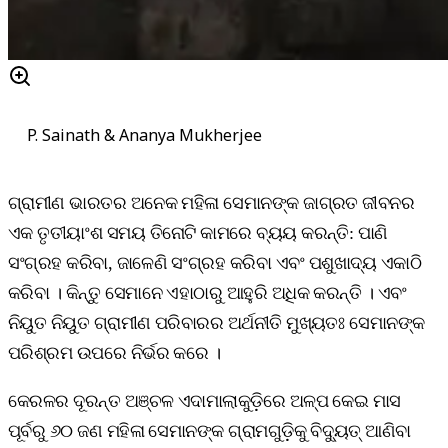
P. Sainath & Ananya Mukherjee
ଗ୍ରାମୀଣ ଭାରତର ଅନେକ ମହିଳା ସେମାନଙ୍କ ଜାଗ୍ରତ ଜୀବନର
ଏକ ତୃତୀୟାଂଶ ସମୟ ତିନୋଟି କାମରେ ବ୍ୟୟ କରନ୍ତି: ପାଣି
ସଂଗ୍ରହ କରିବା, ଜାଳେଣି ସଂଗ୍ରହ କରିବା ଏବଂ ପଶୁଖାଦ୍ୟ ଏକାଠି
କରିବା । କିନ୍ତୁ ସେମାନେ ଏହାଠାରୁ ଆହୁରି ଅଧିକ କରନ୍ତି । ଏବଂ
ନିୟୁତ ନିୟୁତ ଗ୍ରାମୀଣ ପରିବାରର ଅର୍ଥନୀତି ମୁଖ୍ୟତଃ ସେମାନଙ୍କ
ପରିଶ୍ରମ ଉପରେ ନିର୍ଭର କରେ ।
କେରଳର ଦୂରନ୍ତ ଅଞ୍ଚଳ ଏଦାମାଲାକୁଡ଼ିରେ ଅଳ୍ପ କେଇ ମାସ
ପୂର୍ବରୁ ୬୦ ଜଣ ମହିଳା ସେମାନଙ୍କ ଗ୍ରାମଗୁଡ଼ିକୁ ବିଦ୍ୟୁତ୍ ଆଣିବା