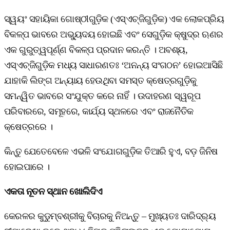
ସ୍ୱୟଂ ସହାୟିକା ଗୋଷ୍ଠୀଗୁଡ଼ିକ (ଏସ୍‌ଏଚ୍‌ଜିଗୁଡ଼ିକ) ଏକ ଲୋକପ୍ରିୟ
ବିକଳ୍ପ ଭାବରେ ଅଭ୍ୟୁଦୟ ହୋଇଛି ଏବଂ ସେଗୁଡ଼ିକ କ୍ଷୁଦ୍ର ଋଣର
ଏକ ଗୁରୁତ୍ୱପୂର୍ଣ୍ଣ ବିକଳ୍ପ ପ୍ରଦାନ କରନ୍ତି । ଅବଶ୍ୟ,
ଏସ୍‌ଏଚ୍‌ଜିଗୁଡ଼ିକ ମଧ୍ୟ ସାଧାରଣତଃ ‘ଅନନ୍ୟ ସଂଗଠନ’ ହୋଇଆସିଛି
ଯାହାକି ଲିଙ୍ଗ ଅନ୍ୟାୟ ହେଉଥିବା ସମସ୍ତ କ୍ଷେତ୍ରଗୁଡ଼ିକୁ
ସମନ୍ୱିତ ଭାବରେ ସଂଯୁକ୍ତ କରେ ନାହିଁ । ଉଦାହରଣ ସ୍ୱରୂପ
ପରିବାରରେ, ସମୂହରେ, କାର୍ଯ୍ୟ ସ୍ଥଳରେ ଏବଂ ରାଜନୈତିକ
କ୍ଷେତ୍ରରେ ।
କିନ୍ତୁ ଯେତେବେଳେ ଏଭଳି ସଂଯୋଗଗୁଡ଼ିକ ତିଆରି ହୁଏ, ବଡ଼ ଜିନିଷ
ହୋଇପାରେ ।
ଏକତା ନୂତନ ସ୍ଥାନ ଖୋଲିଦିଏ
କେରଳର କୁଡୁମ୍ବଶ୍ରୀକୁ ବିଚାରକୁ ନିଅନ୍ତୁ – ମୁଖ୍ୟତଃ ଦାରିଦ୍ର୍ୟ