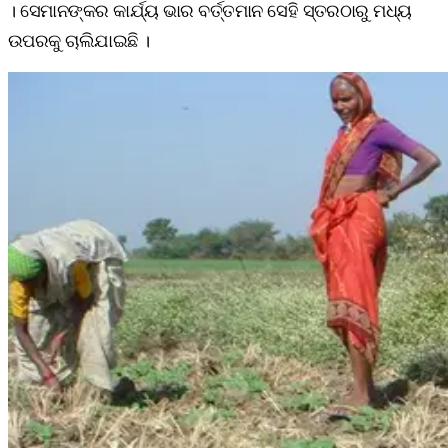
। ସେମାନଙ୍କର କାର୍ଯ୍ୟ ଭାର ବର୍ତ୍ତମାନ ସେହି ସ୍ତରଠାରୁ ମଧ୍ୟ
ଉପରକୁ ଚାଲିଯାଇଛି ।