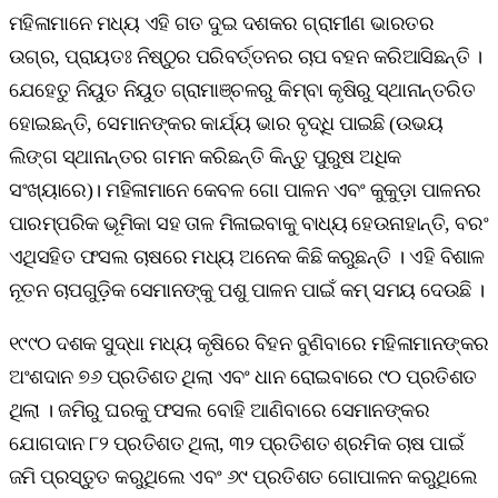
ମହିଳାମାନେ ମଧ୍ୟ ଏହି ଗତ ଦୁଇ ଦଶକର ଗ୍ରାମୀଣ ଭାରତର
ଉଗ୍ର, ପ୍ରାୟତଃ ନିଷ୍ଠୁର ପରିବର୍ତ୍ତନର ଚାପ ବହନ କରିଆସିଛନ୍ତି ।
ଯେହେତୁ ନିୟୁତ ନିୟୁତ ଗ୍ରାମାଞ୍ଚଳରୁ କିମ୍ବା କୃଷିରୁ ସ୍ଥାନାନ୍ତରିତ
ହୋଇଛନ୍ତି, ସେମାନଙ୍କର କାର୍ଯ୍ୟ ଭାର ବୃଦ୍ଧି ପାଇଛି (ଉଭୟ
ଲିଙ୍ଗ ସ୍ଥାନାନ୍ତର ଗମନ କରିଛନ୍ତି କିନ୍ତୁ ପୁରୁଷ ଅଧିକ
ସଂଖ୍ୟାରେ)। ମହିଳାମାନେ କେବଳ ଗୋ ପାଳନ ଏବଂ କୁକୁଡ଼ା ପାଳନର
ପାରମ୍ପରିକ ଭୂମିକା ସହ ତାଳ ମିଳାଇବାକୁ ବାଧ୍ୟ ହେଉନାହାନ୍ତି, ବରଂ
ଏଥିସହିତ ଫସଲ ଚାଷରେ ମଧ୍ୟ ଅନେକ କିଛି କରୁଛନ୍ତି । ଏହି ବିଶାଳ
ନୂତନ ଚାପଗୁଡ଼ିକ ସେମାନଙ୍କୁ ପଶୁ ପାଳନ ପାଇଁ କମ୍‌ ସମୟ ଦେଉଛି ।
୧୯୯୦ ଦଶକ ସୁଦ୍ଧା ମଧ୍ୟ କୃଷିରେ ବିହନ ବୁଣିବାରେ ମହିଳାମାନଙ୍କର
ଅଂଶଦାନ ୭୬ ପ୍ରତିଶତ ଥିଲା ଏବଂ ଧାନ ରୋଇବାରେ ୯୦ ପ୍ରତିଶତ
ଥିଲା । ଜମିରୁ ଘରକୁ ଫସଲ ବୋହି ଆଣିବାରେ ସେମାନଙ୍କର
ଯୋଗଦାନ ୮୨ ପ୍ରତିଶତ ଥିଲା, ୩୨ ପ୍ରତିଶତ ଶ୍ରମିକ ଚାଷ ପାଇଁ
ଜମି ପ୍ରସ୍ତୁତ କରୁଥିଲେ ଏବଂ ୬୯ ପ୍ରତିଶତ ଗୋପାଳନ କରୁଥିଲେ