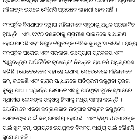
ପ୍ରକାଶ କରିଥିବା ସମସ୍ତେ ବର୍ତ୍ତମାନ ଡଲାର ଅରବପତି। ଗ୍ରାମୀଣ
ମହିଳାଙ୍କ ଉପରେ କୌଣସି ପ୍ରଚ୍ଛଦ କାହାଣୀ ହେବ ନାହିଁ ।
ବଳପୂର୍ବକ ବିସ୍ଥାପନ ଦ୍ୱାରା ମହିଳାମାନେ ସବୁଠାରୁ ଅଧିକ ପ୍ରଭାବିତ
ହୁଅନ୍ତି । ଏହା ୧୯୯୦ ଦଶକଠାରୁ ଗ୍ରାମୀଣ ଭାରତରେ ସାଧାରଣ
ହୋଇଯାଇଛି ଏବଂ ନିୟୁତ ନିୟୁତଙ୍କ ଜୀବିକାକୁ ଧ୍ୱଂସ କରିଛି । ରାଜ୍ୟ
ବଳପୂର୍ବକ ଘରୋଇ ଏବଂ ସରକାରୀ ଉଦ୍ୟୋଗ ପ୍ରକଳ୍ପ ଏବଂ
‘ସ୍ୱତନ୍ତ୍ର ଅର୍ଥନୈତିକ କ୍ଷେତ୍ର’ ନିମନ୍ତେ ଚାଷ ଜମି ଅଧିଗ୍ରହଣ
କରିଛି । ଯେତେବେଳେ ଏହା ହୋଇଥାଏ, ସେତେବେଳେ ମହିଳାମାନେ
ଜଳ, ଜାଳେଣି ଏବଂ ଚାରାର ସନ୍ଧାନରେ ଅତିକ୍ରମ କରୁଥିବା ଦୂରତା
ବୃଦ୍ଧି ପାଏ । ଏଥିସହିତ ସେମାନେ ଏସବୁ ପାଉଥିବା ନୂତନ ସ୍ଥାନରେ
ସ୍ଥାନୀୟ ଲୋକଙ୍କ ପକ୍ଷରୁ ହିଂସାକୁ ମଧ୍ୟ ସାମ୍ନା କରନ୍ତି ।
ଯେଉଁମାନେ ଏକଦା ଜଙ୍ଗଲଜାତ ଉତ୍ପାଦ ସଂଗ୍ରହ କରୁଥିଲେ
ସେମାନଙ୍କ ପାଇଁ କମ୍‌ ଗମନୀୟ ହୋଇଛି । ଏବଂ ବିସ୍ଥାପିତମାନଙ୍କ
ପାଇଁ ଖୁବ୍‌ କମ୍‌, ପ୍ରାୟତଃ ଉପଯୁକ୍ତ ବିକଳ୍ପ କାର୍ଯ୍ୟ ପାଇଁ କୌଣସି
ସୁଯୋଗ ନାହିଁ ।