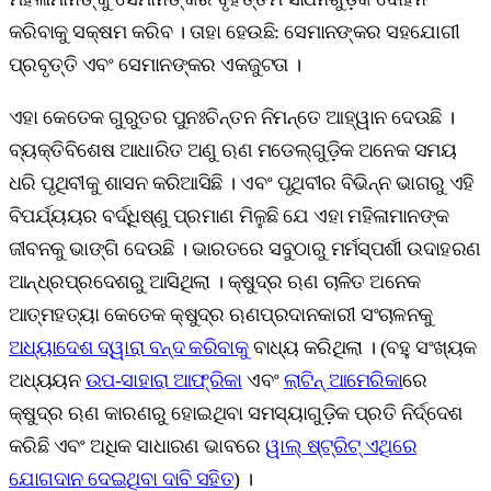
କରିବାକୁ ସକ୍ଷମ କରିବ । ତାହା ହେଉଛି: ସେମାନଙ୍କର ସହଯୋଗୀ
ପ୍ରବୃତ୍ତି ଏବଂ ସେମାନଙ୍କର ଏକଜୁଟତା ।
ଏହା କେତେକ ଗୁରୁତର ପୁନଃଚିନ୍ତନ ନିମନ୍ତେ ଆହ୍ୱାନ ଦେଉଛି ।
ବ୍ୟକ୍ତିବିଶେଷ ଆଧାରିତ ଅଣୁ ଋଣ ମଡେଲ୍‌ଗୁଡ଼ିକ ଅନେକ ସମୟ
ଧରି ପୃଥିବୀକୁ ଶାସନ କରିଆସିଛି । ଏବଂ ପୃଥିବୀର ବିଭିନ୍ନ ଭାଗରୁ ଏହି
ବିପର୍ଯ୍ୟୟର ବର୍ଦ୍ଧିଷ୍ଣୁ ପ୍ରମାଣ ମିଳୁଛି ଯେ ଏହା ମହିଳାମାନଙ୍କ
ଜୀବନକୁ ଭାଙ୍ଗି ଦେଉଛି । ଭାରତରେ ସବୁଠାରୁ ମର୍ମସ୍ପର୍ଶୀ ଉଦାହରଣ
ଆନ୍ଧ୍ରପ୍ରଦେଶରୁ ଆସିଥିଲା । କ୍ଷୁଦ୍ର ଋଣ ଚାଳିତ ଅନେକ
ଆତ୍ମହତ୍ୟା କେତେକ କ୍ଷୁଦ୍ର ଋଣପ୍ରଦାନକାରୀ ସଂଚାଳନକୁ
ଅଧ୍ୟାଦେଶ ଦ୍ୱାରା ବନ୍ଦ କରିବାକୁ
ବାଧ୍ୟ କରିଥିଲା । (ବହୁ ସଂଖ୍ୟକ
ଅଧ୍ୟୟନ
ଉପ-ସାହାରା ଆଫ୍ରିକା
ଏବଂ
ଲାଟିନ୍‌ ଆମେରିକା
ରେ
କ୍ଷୁଦ୍ର ଋଣ କାରଣରୁ ହୋଇଥିବା ସମସ୍ୟାଗୁଡ଼ିକ ପ୍ରତି ନିର୍ଦ୍ଦେଶ
କରିଛି ଏବଂ ଅଧିକ ସାଧାରଣ ଭାବରେ
ୱାଲ୍‌ ଷ୍ଟ୍ରିଟ୍‌ ଏଥିରେ
ଯୋଗଦାନ ଦେଇଥିବା ଦାବି ସହିତ
) ।