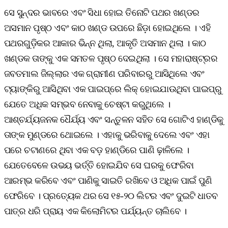
ସେ ସୁନ୍ଦର ଭାବରେ ଏବଂ ସିଧା ହୋଇ ତିନୋଟି ପଥର ଖଣ୍ଡର
ଅସମାନ ପୃଷ୍ଠ ଏବଂ କାଠ ଖଣ୍ଡ ଉପରେ ଛିଡ଼ା ହୋଇଥିଲେ । ଏହି
ପଥରଗୁଡ଼ିକର ଆକାର ଭିନ୍ନ ଥିଲା, ଆକୃତି ଅସମାନ ଥିଲା । କାଠ
ଖଣ୍ଡକ ତାଙ୍କୁ ଏକ ସମତଳ ପୃଷ୍ଠ ଦେଇଥିଲା । ସେ ମହାରାଷ୍ଟ୍ରର
ଜବତମାଲ ଜିଲ୍ଲାର ଏକ ଗ୍ରାମୀଣ ପରିବାରରୁ ଆସିଥିଲେ ଏବଂ
ଟ୍ୟାଙ୍କିରୁ ଆସିଥିବା ଏକ ପାଇପ୍‌ରେ ଲିକ୍‌ ହୋଇଯାଉଥିବା ପାଇପ୍‌ରୁ
ଯେତେ ଅଧିକ ସମ୍ଭବ ନେବାକୁ ଚେଷ୍ଟା କରୁଥିଲେ ।
ଆଶ୍ଚର୍ଯ୍ୟଜନକ ଧୈର୍ଯ୍ୟ ଏବଂ ସନ୍ତୁଳନ ସହିତ ସେ ଗୋଟିଏ ହାଣ୍ଡିକୁ
ତାଙ୍କ ମୁଣ୍ଡରେ ଥୋଇଲେ । ଏହାକୁ ଭରିବାକୁ ଦେଲେ ଏବଂ ଏହା
ପରେ ଚଟାଣରେ ଥିବା ଏକ ବଡ଼ ହାଣ୍ଡିରେ ପାଣି ଢ଼ାଳିଲେ ।
ଯେତେବେଳେ ଉଭୟ ଭର୍ତ୍ତି ହୋଇଯିବ ସେ ଘରକୁ ଫେରିବା
ଆରମ୍ଭ କରିବେ ଏବଂ ପାଣିକୁ ସାଇତି ରଖିବେ ଓ ଅଧିକ ପାଇଁ ପୁଣି
ଫେରିବେ । ପ୍ରତ୍ୟେକ ଥର ସେ ୧୫-୨୦ ଲିଟର ଏବଂ ଦୁଇଟି ଧାତବ
ପାତ୍ର ଧରି ପ୍ରାୟ ଏକ କିଲୋମିଟର ପର୍ଯ୍ୟନ୍ତ ଚାଲିବେ ।