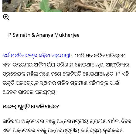
P. Sainath & Ananya Mukherjee
ଜର୍ଜ ମନବିଅଟଙ୍କ କହିବା ଅନୁଯାୟୀ
: ‘‘ଯଦି ଧନ କଠିନ ପରିଶ୍ରମ
ଏବଂ ଉଦ୍ୟମର ଅନିବାର୍ଯ୍ୟ ପରିଣାମ ହୋଇଥାଆନ୍ତା, ଆଫ୍ରିକାର
ପ୍ରତ୍ୟେକ ମହିଳା ଜଣେ ଜଣେ କୋଟିପତି ହୋଇଥାଆନ୍ତେ ।’’ ଏହି
ଉକ୍ତି ପ୍ରତ୍ୟେକ ସ୍ଥାନର ଗରିବ ଗ୍ରାମୀଣ ମହିଳାଙ୍କ ପାଇଁ
ଅନେକ ଭାବରେ ପ୍ରଯୁଜ୍ୟ ।
ମାଇଲ୍‌ ଖୁଣ୍ଟି ନା ଚକି ପଥର
?
ଜାତିସଂଘ ଅକ୍ଟୋବର ୧୫କୁ ଅନ୍ତରାଷ୍ଟ୍ରୀୟ ଗ୍ରାମୀଣ ମହିଳା ଦିବସ
ଏବଂ ଅକ୍ଟୋବର ୧୭କୁ ଅନ୍ତରାଷ୍ଟ୍ରୀୟ ଦାରିଦ୍ର୍ୟ ଦୂରୀକରଣ