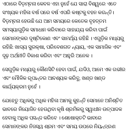
ଏଠାରେ ବିଡ଼ମ୍ବନା କେବଳ ଏହା ନୁହେଁ ଯେ ସାରା ବିଶ୍ୱରେ ଏତେ
ସଂଖ୍ୟକ ମହିଳା ବର୍ଷ ପରେ ବର୍ଷ ଏପରି କଷ୍ଟକୁ ବହନ କରନ୍ତି।
ବିଡ଼ମ୍ବନା ହେଉଛି ଯେ ଆମ ସମୟରେ କେତେକ ବୃହତ୍ତମ
ସମସ୍ୟାଗୁଡ଼ିକ ସମାଧାନ କରିବାରେ ସାହାଯ୍ୟ କରିବା ପାଇଁ
ସେମାନଙ୍କର ଦୃଷ୍ଟିକୋଣ ଏବଂ ସାମର୍ଥ୍ୟ ରହିଛି । ଏଗୁଡ଼ିକ ମଧ୍ୟରୁ
ରହିଛି: ଖାଦ୍ୟ ସୁରକ୍ଷା, ପରିବେଶଗତ ନ୍ୟାୟ, ଏକ ସାମାଜିକ ଏବଂ
ଦୃଢ଼ ଅର୍ଥନୀତି ବିକାଶ କରିବା ଏବଂ ଆହୁରି ଅନେକ ।
ସେଗୁଡ଼ିକ ମଧ୍ୟରୁ କୌଣସିଟି ହେବା ପାଇଁ, ଯଦିଓ, ଆମେ ଏକ ଗଭୀର
ଏବଂ ମୌଳିକ ରୂପାନ୍ତର ଆବଶ୍ୟକ କରିବୁ, ଖଣ୍ଡ ଖଣ୍ଡ
କାର୍ଯ୍ୟକ୍ରମ ନୁହେଁ ।
ଯେହେତୁ ଅଧିକରୁ ଅଧିକ ମହିଳା ଆମକୁ କୁହନ୍ତି ସେମାନେ ଅନିଶ୍ଚିତ
ଭାବରେ ନିୟୋଜିତ ହେଉଥିବା କୃଷି ଶ୍ରମିକରୁ ସ୍ୱାଧୀନ ଉତ୍ପାଦକ
ହେବାକୁ ଅଧିକ ପସନ୍ଦ କରିବେ । ଶେଷୋକ୍ତଟି ଭାବରେ
ସେମାନଙ୍କର ନିଜସ୍ୱ ଶ୍ରମ ଏବଂ ସମୟ ଉପରେ ନିୟନ୍ତ୍ରଣ