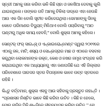
ସ୍ତ୍ରୀ ଆମକୁ ତାଜା କରିବା ଭଳି କିଛି ଚାହା ଓ ଜଳଖିଆ ଦେବାକୁ ଭୁଲି
ଯାଇନଥିଲେ। ତାଙ୍କର ଗତି ଆମକୁ ଚିକିଲା ଦାଦ୍‌ରେ ଏହା ହେଉଛି
ଆଉ ଏକ ଦିନ ବୋଲି ସୂଚୀତ କରିଦେଇଥିଲା। ସେମାନଙ୍କୁ ଦିନକୁ
କେତେ ପରିମାଣର ବିଦ୍ୟୁତ୍‌ ମିଳିଥାଏ ବୋଲି ପଚାରିବାରୁ “ଆଠ
ଘଣ୍ଟାରୁ ଅଧିକ ସମୟ ହେବନି,” ବୋଲି ଶୁକ୍ଳା ଆମକୁ କହିଲେ।
ସେଣ୍ଟର୍‌ ଫର୍‌ ସାଇନ୍ସ୍‌ ଓ ଏନ୍‌ଭାଇରୋନ୍‌ମେଣ୍ଟ ଦ୍ୱାରା ୨୦୧୧ରେ
ଏଠାରୁ ଜଳ, ମାଟି, ଶସ୍ୟ ଓ ସୋନ୍‌ଭଦ୍ରାର ମାଛ ଓ ଏଠାରେ ବସବାସ
କରୁଥିବା ଲୋକମାନଙ୍କ ରକ୍ତ, କେଶ ଓ ନଖର ନମୂନା ସଂଗ୍ରହ କରି
କରାଯାଇଥିବା ଏକ ଅଧ୍ୟୟନରୁ ଏହା ଜଣାପଡିଛି ଯେ ଏହି ଜିଲ୍ଲାର
ପରିବେଶରେ ପାରଦର ସ୍ତର ବିପଜ୍ଜନକ ଭାବେ ଉଚ୍ଚ ସ୍ତରରେ
ରହିଛି ।
କିନ୍ତୁ ବର୍ତ୍ତମାନ, ଶୁକ୍ଳା ଏସବୁ ଆଉ ସହିବାକୁ ପ୍ରସ୍ତୁତ ନାହାନ୍ତି ।
“ପ୍ରଶାସନ ନିଶ୍ଚିତ ଭାବେ କିଛି କରିବା ଉଚିତ । କିଛି ନ ହେଲେ,
ମୋର ନାତିର ପିଢି ଶାନ୍ତିରେ ଜୀବନଯାପନ କରିବା ଉଚିତ,’’ ସେ