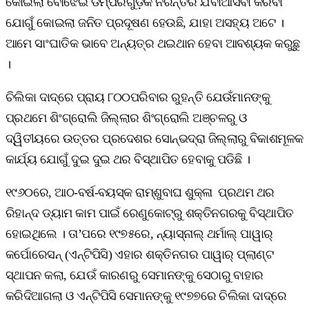
କୋଇଲା ବୋଝେଇ ଡମ୍ପରଗୁଡ଼ିକ ନିରନ୍ତର ଯିବାଆସିବା କରିବା
ଯୋଗୁଁ କୋଇଲା ଜନିତ ପ୍ରଦୂଷଣ ହେଉଛି, ଯାହା ଅସହ୍ୟ ଅଟେ ।
ଆମେ ସାଂଘାତିକ ଭାବେ ଅନ୍ୟତ୍ର ଥଇଥାନ ହେବା ଆବଶ୍ୟକ କରୁଛୁ
।
ଚିଲିକା ଦାଦ୍‌ରେ ପ୍ରାୟ ୮୦୦ପରିବାର ରୁହନ୍ତି ଯେଉଁମାନଙ୍କୁ
ପ୍ରଥମେ ଶିଂଗ୍ରୋଲି ଜିଲ୍ଲାର ଶିଂଗ୍ରୋଲି ଅଞ୍ଚଳରୁ ଓ
ଦ୍ୱିତୀୟରେ ଉତ୍ତର ପ୍ରଦେଶର ସୋନ୍‌ଭଦ୍ରା ଜିଲ୍ଲାରୁ ବିକାଶମୂଳକ
କାର୍ଯ୍ୟ ଯୋଗୁଁ ଦୁଇ ଦୁଇ ଥର ବିସ୍ଥାପିତ ହେବାକୁ ପଡିଛି ।
୧୯୬୦ରେ, ଆଠ-ବର୍ଷ-ବୟସ୍କ ରାମ୍‌ଶୁବାଘ ଶୁକ୍ଳା ପ୍ରଥମ ଥର
ରିହାନ୍ଦ ଡ୍ୟାମ କାମ ପାଇଁ ରେଣୁକୋଟ୍‌ରୁ ଶକ୍ତିନଗରକୁ ବିସ୍ଥାପିତ
ହୋଇଥିଲେ । ତା’ପରେ ୧୯୭୫ରେ, ନ୍ୟାସ୍‌ନାଲ୍‌ ଥର୍ମାଲ୍‌ ପାୱାର୍‌
କର୍ପୋରେସନ୍‌ (ଏନ୍‌ଟିପିସି) ଏହାର ଶକ୍ତିନଗର ପାୱାର୍‌ ପ୍ଲାଣ୍ଟ
ସ୍ଥାପନ କଲା, ଯେଉଁ କାରଣରୁ ସେମାନଙ୍କୁ ସେଠାରୁ ବାହାର
କରିଦିଆଗଲା ଓ ଏନ୍‌ଟିପିସି ସେମାନଙ୍କୁ ୧୯୭୭ରେ ଚିଲିକା ଦାଦ୍‌ରେ