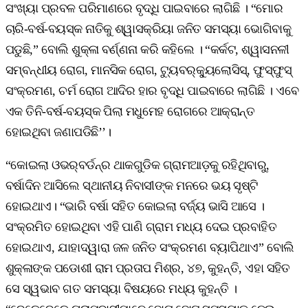
ସଂଖ୍ୟା ପ୍ରବଳ ପରିମାଣରେ ବୃଦ୍ଧି ପାଇବାରେ ଲାଗିଛି । “ମୋର
ଚାରି-ବର୍ଷ-ବୟସ୍କ ନାତିକୁ ଶ୍ୱାସକ୍ରିୟା ଜନିତ ସମସ୍ୟା ଭୋଗିବାକୁ
ପଡୁଛି,” ବୋଲି ଶୁକ୍ଳା ବର୍ଣ୍ଣନା କରି କହିଲେ । “କର୍କଟ, ଶ୍ୱାସନଳୀ
ସମ୍ବନ୍ଧୀୟ ରୋଗ, ମାନସିକ ରୋଗ, ଟ୍ୟୁବର୍‌କ୍ୟୁଲୋସିସ୍‌, ଫୁସ୍‌ଫୁସ୍‌
ସଂକ୍ରମଣ, ଚର୍ମ ରୋଗ ଆଦିର ହାର ବୃଦ୍ଧି ପାଇବାରେ ଲାଗିଛି । ଏବେ
ଏକ ତିନି-ବର୍ଷ-ବୟସ୍କ ପିଲା ମଧୁମେହ ରୋଗରେ ଆକ୍ରାନ୍ତ
ହୋଇଥିବା ଜଣାପଡିଛି’’।
“କୋଇଲା ଓଭର୍‌ବର୍ଡନ୍‌ର ଥାକଗୁଡିକ ଗ୍ରାମଆଡ଼କୁ ରହିଥିବାରୁ,
ବର୍ଷାଦିନ ଆସିଲେ ସ୍ଥାନୀୟ ନିବାସୀଙ୍କ ମନରେ ଭୟ ସୃଷ୍ଟି
ହୋଇଥାଏ। “ଭାରି ବର୍ଷା ସହିତ କୋଇଲା ବର୍ଜ୍ୟ ଭାସି ଆସେ ।
ସଂକ୍ରମିତ ହୋଇଥିବା ଏହି ପାଣି ଗ୍ରାମ ମଧ୍ୟ ଦେଇ ପ୍ରବାହିତ
ହୋଇଥାଏ, ଯାହାଦ୍ୱାରା ଜଳ ଜନିତ ସଂକ୍ରମଣ ବ୍ୟାପିଥାଏ” ବୋଲି
ଶୁକ୍ଳାଙ୍କ ପଡୋଶୀ ରାମ ପ୍ରତାପ ମିଶ୍ର, ୪୭, କୁହନ୍ତି, ଏହା ସହିତ
ସେ ସ୍ୱଭାବ ଗତ ସମସ୍ୟା ବିଷୟରେ ମଧ୍ୟ କୁହନ୍ତି ।