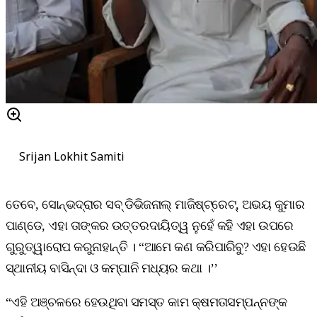
Srijan Lokhit Samiti
ତେବେ, ସୋନ୍‌ଭଦ୍ରାର ସବ୍‌ ଡିଭିଜନାଲ୍‌ ମାଜିଷ୍ଟ୍ରେଟ୍‌, ଅଭୟ କୁମାର
ପାଣ୍ଡେ, ଏହା ତାଙ୍କର ଉତ୍ତରଦାୟିତ୍ୱ ନୁହେଁ କହି ଏହା ଉପରେ
ଗୁରୁତ୍ୱାରୋପ କରୁନାହାନ୍ତି । “ଆମେ କଣ କରିପାରିବୁ? ଏହା ହେଉଛି
ସ୍ଥାନୀୟ ବାସିନ୍ଦା ଓ କମ୍ପାନି ମଧ୍ୟର କଥା ।’’
“ଏହି ଅଞ୍ଚଳରେ ହେଉଥିବା ସମସ୍ତ କାମ କ୍ଷମତାସମ୍ପନ୍ନଙ୍କ