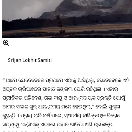
Srijan Lokhit Samiti
“ ଆମେ ଯେତେବେଳେ ପ୍ରଥମେ ଏଠାକୁ ଆସିଥିଲୁ, ସେତେବେଳେ ଏହି
ଅଞ୍ଚଳ ଚାରିପାଖରେ ପାହାଡ ଜଙ୍ଗଲ ଘେରି ରହିଥିଲା । ଏହାର
ପ୍ରୀତିକର ପରିବେଶ, ତାଜା ବାୟୁ ଓ ଆନନ୍ଦଦାୟକ ପ୍ରକୃତି ଯୋଗୁଁ
ଆମର ସକାଳ ଖୁବ୍‌ ଆନନ୍ଦମୟ ମନେ ହେଉଥିଲା,” ବୋଲି ଶୁକ୍ଳା
କୁହନ୍ତି । ପ୍ରାୟ ଚାରି ବର୍ଷ ପରେ, ସ୍ଥାନୀୟ ବାସିନ୍ଦାଙ୍କ ବିରୋଧ
ସତ୍ତ୍ୱେ ଏନ୍‌ସିଏଲ୍‌ ଏଠାରେ ତାହାର ଖାଡିଆ ଖଣି ପ୍ରକଳ୍ପ