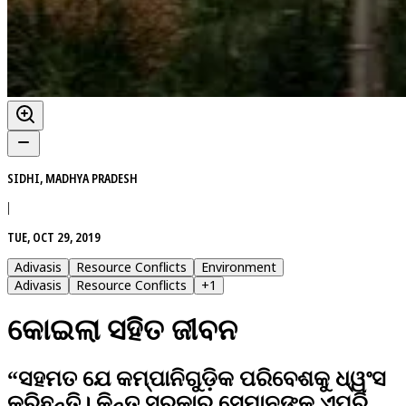
SIDHI, MADHYA PRADESH
|
TUE, OCT 29, 2019
Adivasis
Resource Conflicts
Environment
Adivasis
Resource Conflicts
+
1
କୋଇଲା ସହିତ ଜୀବନ
“ସହମତ ଯେ କମ୍ପାନିଗୁଡ଼ିକ ପରିବେଶକୁ ଧ୍ୱଂସ
କରିଛନ୍ତି। କିନ୍ତୁ ସରକାର ସେମାନଙ୍କୁ ଏପରି