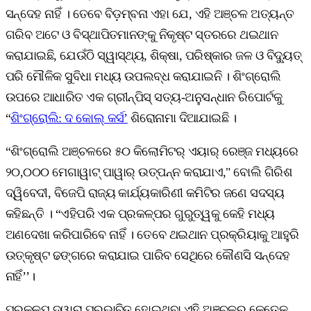
ସନ୍ଦେହ ନାହିଁ । ତେବେ ବିଡ଼ମ୍ବନା ଏହା ଯେ, ଏହି ଅଞ୍ଚଳ ଅତ୍ୟନ୍ତ
ଗରିବ ଅଟେ ଓ ବିସ୍ଥାପିତମାନଙ୍କୁ ନିକୃଷ୍ଟ ସ୍ତରରେ ଥଇଥାନ
କରାଯାଇଛି, ଯେଉଁଠି ସ୍ୱାସ୍ଥ୍ୟ, ଶିକ୍ଷା, ପରିଷ୍କାର ଜଳ ଓ ବିଦ୍ୟୁତ୍‌
ପରି ମୌଳିକ ସୁବିଧା ମଧ୍ୟ ଉପଲବ୍ଧ କରାଯାଇନି । ଶିଂଗ୍ରୋଲି
ଉପରେ ଆଧାରିତ ଏକ ଗ୍ରୀନ୍‌ପିସ୍‌ ସତ୍ୟ-ଅନୁସନ୍ଧାନ ରିପୋର୍ଟକୁ
“
ଶିଂଗ୍ରୋଲି: ଦ କୋଲ୍‌ କର୍ସ’
ଶିରୋନାମା ଦିଆଯାଇଛି ।
“ଶିଂଗ୍ରୋଲି ଅଞ୍ଚଳରେ ୫୦ କିଲୋମିଟର୍‌ ଏୟାର୍‌ ରେଞ୍ଜ ମଧ୍ୟରେ
୨୦,୦୦୦ ମେଗାୱାଟ୍‌ ପାୱାର୍‌ ଉତ୍ପନ୍ନ କରାଯାଏ," ବୋଲି ଗିରିଶ
ଦ୍ୱିବେଦୀ, ବିଜେପି ରାଜ୍ୟ କାର୍ଯ୍ୟକାରିଣୀ କମିଟିର ଜଣେ ସଦସ୍ୟ
କହିଛନ୍ତି । “ଏହିପରି ଏକ ପ୍ରକଳ୍ପର ଗୁରୁତ୍ୱକୁ କେହି ମଧ୍ୟ
ଅଣଦେଖା କରିପାରିବେ ନାହିଁ । ତେବେ ଥଇଥାନ ପ୍ରକ୍ରିୟାକୁ ଆହୁରି
ଉତ୍କୃଷ୍ଟ ଢଙ୍ଗରେ କରାଯାଇ ପାରିବ ସେଥିରେ କୌଣସି ସନ୍ଦେହ
ନାହିଁ’’।
ପ୍ରକଳ୍ପ ଦ୍ୱାରା ପ୍ରଭାବିତ ହୋଇଥିବା ଏହି ଅଞ୍ଚଳର କେତେକ