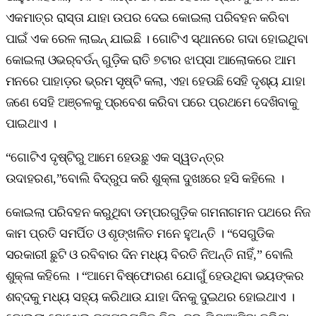
ଏକମାତ୍ର ରାସ୍ତା ଯାହା ଉପର ଦେଇ କୋଇଲା ପରିବହନ କରିବା
ପାଇଁ ଏକ ରେଳ ଲାଇନ୍‌ ଯାଇଛି । ଗୋଟିଏ ସ୍ଥାନରେ ଗଦା ହୋଇଥିବା
କୋଇଲା ଓଭର୍‌ବର୍ଡନ୍‌ ଗୁଡ଼ିକ ରାତି ୭ଟାର ଝାପ୍‌ସା ଆଲୋକରେ ଆମ
ମନରେ ପାହାଡ଼ର ଭ୍ରମ ସୃଷ୍ଟି କଲା, ଏହା ହେଉଛି ସେହି ଦୃଶ୍ୟ ଯାହା
ଜଣେ ସେହି ଅଞ୍ଚଳକୁ ପ୍ରବେଶ କରିବା ପରେ ପ୍ରଥମେ ଦେଖିବାକୁ
ପାଇଥାଏ ।
“ଗୋଟିଏ ଦୃଷ୍ଟିରୁ ଆମେ ହେଉଛୁ ଏକ ସ୍ୱତନ୍ତ୍ର
ଉଦାହରଣ,”ବୋଲି ବିଦ୍ରୁପ କରି ଶୁକ୍ଳା ଦୁଖଃରେ ହସି କହିଲେ ।
କୋଇଲା ପରିବହନ କରୁଥିବା ଡମ୍ପରଗୁଡ଼ିକ ଗମନାଗମନ ପଥରେ ନିଜ
କାମ ପ୍ରତି ସମର୍ପିତ ଓ ଶୃଙ୍ଖଳିତ ମନେ ହୁଅନ୍ତି । “ସେଗୁଡିକ
ସରକାରୀ ଛୁଟି ଓ ରବିବାର ଦିନ ମଧ୍ୟ ବିରତି ନିଅନ୍ତି ନାହିଁ,” ବୋଲି
ଶୁକ୍ଳା କହିଲେ । “ଆମେ ବିଷ୍ଫୋରଣ ଯୋଗୁଁ ହେଉଥିବା ଭୟଙ୍କର
ଶବ୍ଦକୁ ମଧ୍ୟ ସହ୍ୟ କରିଥାଉ ଯାହା ଦିନକୁ ଦୁଇଥର ହୋଇଥାଏ ।