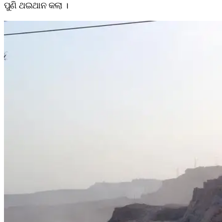
ପୁଣି ଥଇଥାନ କଲା ।