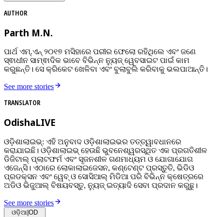
AUTHOR
Parth M.N.
ପାର୍ଥ ଏମ୍‌.ଏନ୍‌ ୨୦୧୭ ମସିହାରେ ପରୀର ଫେଲୋ ରହିଥିଲେ ଏବଂ ଜଣେ
ସ୍ଵାଧୀନ ସାମ୍ଵାଦିକ ଭାବେ ବିଭିନ୍ନ ନ୍ୟୁଜ୍‌ ୱେବସାଇଟ ପାଇଁ କାମ
କରୁଛନ୍ତି। ସେ କ୍ରିକେଟ ଖେଳିବା ଏବଂ ବୁଲାବୁଲି କରିବାକୁ ଭଲପାଆନ୍ତି।
See more stories
TRANSLATOR
OdishaLIVE
ଓଡ଼ିଶାଲାଇଭ୍: ଏହି ଅନୁବାଦ ଓଡ଼ିଶାଲାଇଭର ତତ୍ତ୍ୱାବଧାନରେ
କରାଯାଇଛି। ଓଡ଼ିଶାଲାଇଭ୍ ହେଉଛି ଭୁବନେଶ୍ୱରସ୍ଥିତ ଏକ ପ୍ରଗତିଶୀଳ
ଡିଜିଟାଲ୍ ପ୍ଲାଟଫର୍ମ ଏବଂ ସୃଜନଶୀଳ ଗଣମାଧ୍ୟମ ଓ ଯୋଗାଯୋଗ
ଏଜେନ୍ସି। ଏଠାରେ ଲୋକାଲାଇଜେସନ, କଣ୍ଟେଣ୍ଟ ପ୍ରସ୍ତୁତି, ଭିଡିଓ
ପ୍ରଡକ୍ସନ ଏବଂ ୱେବ୍ ଓ ସୋସିଆଲ୍ ମିଡିଆ ପରି ବିଭିନ୍ନ କ୍ଷେତ୍ରରେ
ଅଡିଓ ଭିଜୁଆଲ୍‌ ବିଷୟବସ୍ତୁ, ନ୍ୟୁଜ୍ ଇତ୍ୟାଦି ସେବା ପ୍ରଦାନ କରୁଛୁ।
See more stories
ଓଡ଼ିଆ
|
OD