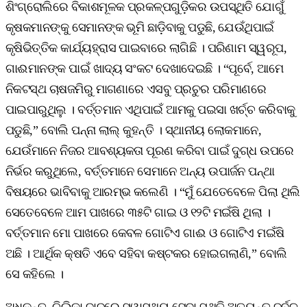
ଶିଂଗ୍ରୋଲିରେ ବିକାଶମୂଳକ ପ୍ରକଳ୍ପଗୁଡ଼ିକର ଉପସ୍ଥିତି ଯୋଗୁଁ
କୃଷକମାନଙ୍କୁ ସେମାନଙ୍କ ଭୂମି ଛାଡ଼ିବାକୁ ପଡୁଛି, ଯେଉଁଥିପାଇଁ
କୃଷିଭିତ୍ତିକ କାର୍ଯ୍ୟହ୍ରାସ ପାଇବାରେ ଲାଗିଛି । ପରିଣାମ ସ୍ୱରୂପ,
ଗାଈମାନଙ୍କ ପାଇଁ ଖାଦ୍ୟ ସଂକଟ ଦେଖାଦେଇଛି । “ପୂର୍ବେ, ଆମେ
ନିକଟସ୍ଥ ଚାଷଜମିରୁ ମାଗଣାରେ ଏସବୁ ପ୍ରଚୁର ପରିମାଣରେ
ପାଇପାରୁଥିଲୁ । ବର୍ତ୍ତମାନ ଏଥିପାଇଁ ଆମକୁ ପଇସା ଖର୍ଚ୍ଚ କରିବାକୁ
ପଡୁଛି,” ବୋଲି ପନ୍ନା ଲାଲ୍‌ କୁହନ୍ତି । ସ୍ଥାନୀୟ ଲୋକମାନେ,
ଯେଉଁମାନେ ନିଜର ଆବଶ୍ୟକତା ପୂରଣ କରିବା ପାଇଁ ଦୁଗ୍ଧ ଉପରେ
ନିର୍ଭର କରୁଥିଲେ, ବର୍ତ୍ତମାନେ ସେମାନେ ଅନ୍ୟ ଉପାର୍ଜନ ପନ୍ଥା
ବିଷୟରେ ଭାବିବାକୁ ଆରମ୍ଭ କଲେଣି । “ମୁଁ ଯେତେବେଳେ ପିଲା ଥିଲି
ସେତେବେଳେ ଆମ ପାଖରେ ୩୫ଟି ଗାଇ ଓ ୧୨ଟି ମଇଁଷି ଥିଲା ।
ବର୍ତ୍ତମାନ ମୋ ପାଖରେ କେବଳ ଗୋଟିଏ ଗାଈ ଓ ଗୋଟିଏ ମଇଁଷି
ଅଛି । ଆର୍ଥିକ କ୍ଷତି ଏବେ ସହିବା କଷ୍ଟକର ହୋଇଗଲାଣି,” ବୋଲି
ସେ କହିଲେ ।
ଅଧିକନ୍ତୁ, ଚିଲିକା ଦାଦ୍‌ରେ ସ୍ୱାସ୍ଥ୍ୟ ସେବା ସ୍ଥିତି ଅତ୍ୟନ୍ତ ଦୁର୍ବଳ