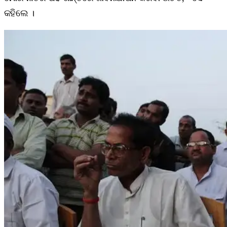
କହିଲେ ।