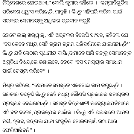
ନିର୍ଦ୍ଦେଶରେ ହୋଇଥାଏ,” ବୋଲି କୁମାର କହିଲେ । “କମ୍ପାନିଗୁଡିକ
ପରିବେଶ ଧ୍ୱଂସ କରିଛନ୍ତି, ମାନୁଛି । କିନ୍ତୁ ଏହିପରି କରିବା ପାଇଁ
ସରକାର ସେମାନଙ୍କୁ ଅଧିକାର ପ୍ରଦାନ କରୁଛି ।
ଛୋଟେ ଲାଲ୍‌ ଖର୍‌ୱାର୍‌, ଏହି ଅଞ୍ଚଳର ବିଜେପି ସାଂସଦ, କହିଲେ ଯେ
“ସେ କେବେ ମଧ୍ୟ ସେହି ଗ୍ରାମ ଗ୍ରାମ ପରିଦର୍ଶନରେ ଯାଇନାହାନ୍ତି’’
କିନ୍ତୁ ଯଦି ସେଠାର ସ୍ଥାନୀୟ ବାସିନ୍ଦାମାନେ ଆସି ତାଙ୍କୁ ସେମାନଙ୍କ
ଅସୁବିଧା ବିଷୟରେ ଜଣାଇବେ, ତେବେ “ସେ ସମସ୍ୟାର ସମାଧାନ
ପାଇଁ ଚେଷ୍ଟା କରିବେ” ।
ମିଶ୍ର କହିଲେ, “ସେମାନେ ସମସ୍ତେ ଏକହୋଇ କାମ କରୁଛନ୍ତି ।
ସରକାର ବଦଳୁଛି କିନ୍ତୁ କେହି ମଧ୍ୟ କୌଣସି ପ୍ରକାରର ସହାୟତାର
ପ୍ରସ୍ତାବ ଦେଇନାହାନ୍ତି । ସମସ୍ତ ବିତ୍ତଶାଳୀ ଉଦ୍ୟୋଗପତିମାନେ
ଏହି ବଡ ବଜେଟ୍‌ ପ୍ରକଳ୍ପର ମାଲିକ । କିନ୍ତୁ ଏହି ପଇସାରେ ଆମର
ନଦୀ, ହ୍ରଦ, ଜଙ୍ଗଲ ଯାହା ସଂକୁଚିତ ହୋଇଗଲାଣି ତାହା ଆଉ
ଫେରିଆସିବନି’’।