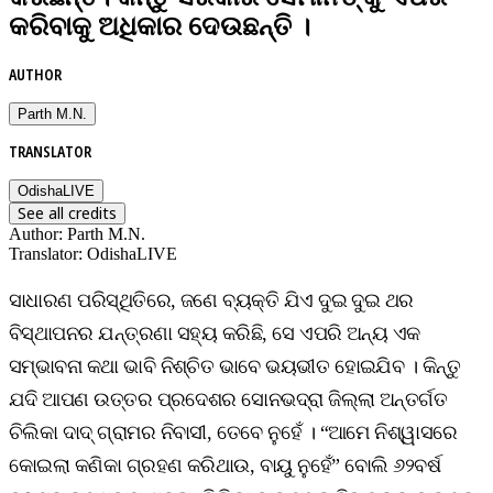
କରିବାକୁ ଅଧିକାର ଦେଉଛନ୍ତି ।
AUTHOR
Parth M.N.
TRANSLATOR
OdishaLIVE
See all credits
Author
:
Parth M.N.
Translator
:
OdishaLIVE
ସାଧାରଣ ପରିସ୍ଥିତିରେ, ଜଣେ ବ୍ୟକ୍ତି ଯିଏ ଦୁଇ ଦୁଇ ଥର
ବିସ୍ଥାପନର ଯନ୍ତ୍ରଣା ସହ୍ୟ କରିଛି, ସେ ଏପରି ଅନ୍ୟ ଏକ
ସମ୍ଭାବନା କଥା ଭାବି ନିଶ୍ଚିତ ଭାବେ ଭୟଭୀତ ହୋଇଯିବ । କିନ୍ତୁ
ଯଦି ଆପଣ ଉତ୍ତର ପ୍ରଦେଶର ସୋନଭଦ୍ରା ଜିଲ୍ଲା ଅନ୍ତର୍ଗତ
ଚିଲିକା ଦାଦ୍‌ ଗ୍ରାମର ନିବାସୀ, ତେବେ ନୁହେଁ । “ଆମେ ନିଶ୍ୱାସରେ
କୋଇଲା କଣିକା ଗ୍ରହଣ କରିଥାଉ, ବାୟୁ ନୁହେଁ” ବୋଲି ୬୨ବର୍ଷ