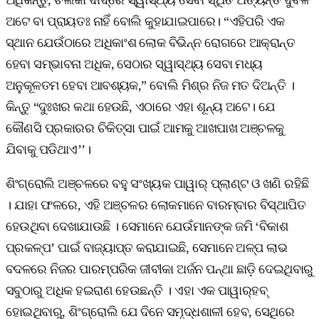
ଅଟେ ବା ପ୍ରାୟତଃ ନାହିଁ ବୋଲି କୁହାଯାଇପାରେ। “ଏହିପରି ଏକ
ସ୍ଥାନ ଯେଉଁଠାରେ ଅଧିକାଂଶ ଲୋକ ବିଭିନ୍ନ ରୋଗରେ ଆକ୍ରାନ୍ତ
ହେବା ସମ୍ଭାବନା ଅଧିକ, ସେଠାର ସ୍ୱାସ୍ଥ୍ୟ ସେବା ମଧ୍ୟ
ଅନୁକୂଳତମ ହେବା ଆବଶ୍ୟକ,” ବୋଲି ମିଶ୍ର ନିଜ ମତ ଦିଅନ୍ତି ।
କିନ୍ତୁ “ଦୁଃଖର କଥା ହେଉଛି, ଏଠାରେ ଏହା ଶୂନ୍ୟ ଅଟେ। ଯେ
କୌଣସି ପ୍ରକାରର ଚିକିତ୍ସା ପାଇଁ ଆମକୁ ଆଖପାଖ ଅଞ୍ଚଳକୁ
ଯିବାକୁ ପଡିଥାଏ’’।
ଶିଂଗ୍ରୋଲି ଅଞ୍ଚଳରେ ବହୁ ସଂଖ୍ୟକ ପାୱାର୍‌ ପ୍ଲାଣ୍ଟ ଓ ଖଣି ରହିଛି
। ଯାହା ଫଳରେ, ଏହି ଅଞ୍ଚଳର ଲୋକମାନେ ବାରମ୍ବାର ବିସ୍ଥାପିତ
ହେଉଥିବା ଦେଖାଯାଉଛି । ସେମାନେ ଯେଉଁମାନଙ୍କ ଜମି ‘ବିକାଶ
ପ୍ରକଳ୍ପ’ ପାଇଁ ବାଜ୍ୟାପ୍ତ କରାଯାଇଛି, ସେମାନେ ଅଳ୍ପ ଲାଭ
ବଦଳରେ ନିଜର ପାରମ୍ପରିକ ଜୀବୀକା ଅର୍ଜନ ପନ୍ଥା ଛାଡ଼ି ଦେଇଥିବାରୁ
ସବୁଠାରୁ ଅଧିକ ହଇରାଣ ହେଉଛନ୍ତି । ଏହା ଏକ ପାୱାର୍‌ହବ୍‌
ହୋଇଥିବାରୁ, ଶିଂଗ୍ରୋଲି ଯେ ଦିନେ ସମୃଦ୍ଧଶାଳୀ ହେବ, ସେଥିରେ