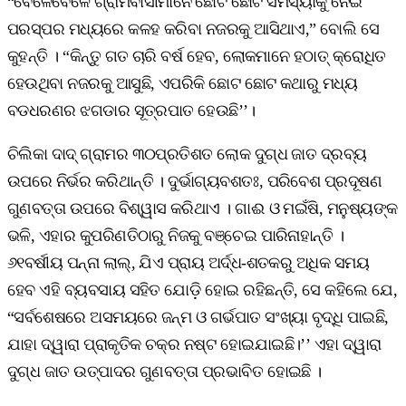
“ବେଳେବେଳେ ଗ୍ରାମବାସୀମାନେ ଛୋଟ ଛୋଟ ସମସ୍ୟାକୁ ନେଇ
ପରସ୍ପର ମଧ୍ୟରେ କଳହ କରିବା ନଜରକୁ ଆସିଥାଏ,” ବୋଲି ସେ
କୁହନ୍ତି । “କିନ୍ତୁ ଗତ ଚାରି ବର୍ଷ ହେବ, ଲୋକମାନେ ହଠାତ୍‌ କ୍ରୋଧିତ
ହେଉଥିବା ନଜରକୁ ଆସୁଛି, ଏପରିକି ଛୋଟ ଛୋଟ କଥାରୁ ମଧ୍ୟ
ବଡଧରଣର ଝଗଡାର ସୂତ୍ରପାତ ହେଉଛି’’।
ଚିଲିକା ଦାଦ୍‌ ଗ୍ରାମର ୩୦ପ୍ରତିଶତ ଲୋକ ଦୁଗ୍ଧ ଜାତ ଦ୍ରବ୍ୟ
ଉପରେ ନିର୍ଭର କରିଥାନ୍ତି । ଦୁର୍ଭାଗ୍ୟବଶତଃ, ପରିବେଶ ପ୍ରଦୂଷଣ
ଗୁଣବତ୍ତା ଉପରେ ବିଶ୍ୱାସ କରିଥାଏ । ଗାଈ ଓ ମଇଁଷି, ମନୁଷ୍ୟଙ୍କ
ଭଳି, ଏହାର କୁପରିଣତିଠାରୁ ନିଜକୁ ବଞ୍ଚେଇ ପାରିନାହାନ୍ତି ।
୬୧ବର୍ଷୀୟ ପନ୍ନା ଲାଲ୍‌, ଯିଏ ପ୍ରାୟ ଅର୍ଦ୍ଧ-ଶତକରୁ ଅଧିକ ସମୟ
ହେବ ଏହି ବ୍ୟବସାୟ ସହିତ ଯୋଡ଼ି ହୋଇ ରହିଛନ୍ତି, ସେ କହିଲେ ଯେ,
“ସର୍ବଶେଷରେ ଅସମୟରେ ଜନ୍ମ ଓ ଗର୍ଭପାତ ସଂଖ୍ୟା ବୃଦ୍ଧି ପାଇଛି,
ଯାହା ଦ୍ୱାରା ପ୍ରାକୃତିକ ଚକ୍ର ନଷ୍ଟ ହୋଇଯାଇଛି।’’ ଏହା ଦ୍ୱାରା
ଦୁଗ୍ଧ ଜାତ ଉତ୍ପାଦର ଗୁଣବତ୍ତା ପ୍ରଭାବିତ ହୋଇଛି ।