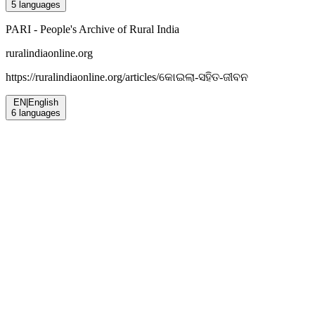
5
languages
PARI - People's Archive of Rural India
ruralindiaonline.org
https://ruralindiaonline.org/articles/
କୋଇଲା-ସହିତ-ଜୀବନ
EN
|
English
6
languages