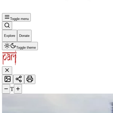
Toggle menu
Explore
Donate
Toggle theme
−
+
T