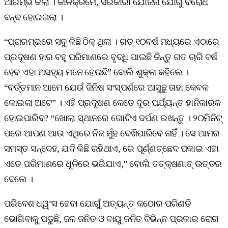
ଆରମ୍ଭ କଲା । କାଳକ୍ରମେ, ସରକାରୀ ଯୋଜନା ଯୋଗୁଁ ବିରୋଧ
ବନ୍ଦ ହୋଇଗଲା ।
“ପ୍ରାରମ୍ଭରେ ସବୁ କିଛି ଠିକ୍‌ ଥିଲା । ଗତ ୧୦ବର୍ଷ ମଧ୍ୟରେ ଏଠାରେ
ପ୍ରଦୂଷଣ ହାର ବହୁ ପରିମାଣରେ ବୃଦ୍ଧି ପାଇଛି କିନ୍ତୁ ଗତ ଚାରି ବର୍ଷ
ହେବ ଏହା ଅସହ୍ୟ ମନେ ହେଉଛି” ବୋଲି ଶୁକ୍ଳା କହିଲେ ।
“ବର୍ତ୍ତମାନ ଆମେ ଯେଉଁ ଜିନିଷ ସଂସ୍ପର୍ଶରେ ଆସୁଛୁ ତାହା କେବଳ
କୋଇଲା ଅଟେ” । ଏହି ପ୍ରଦୂଷଣ କେତେ ଦୂର ପର୍ଯ୍ୟନ୍ତ ହାନିକାରକ
ହୋଇପାରିବ? “ଖୋଲା ସ୍ଥାନରେ ଗୋଟିଏ ଦର୍ପଣ ରଖନ୍ତୁ । ୨୦ମିନିଟ୍‌
ପରେ ଆପଣ ଆଉ ଏଥିରେ ନିଜ ମୁଁହ ଦେଖିପାରିବେ ନାହିଁ । ସେ ଆମର
ସମସ୍ତ ସନ୍ଦେହ, ଯଦି କିଛି ରହିଥାଏ, ରେ ପୂର୍ଣ୍ଣଚ୍ଛେଦ ପକାଇ ଏହା
ଏତେ ପରିମାଣରେ ଧୂଳିରେ ଭରିଯାଏ,” ବୋଲି ତତ୍‌କ୍ଷଣାତ୍‌ ଉତ୍ତର
ଦେଲେ ।
ପରିବେଶ ଧ୍ୱଂସ ହେବା ଯୋଗୁଁ ଅତ୍ୟନ୍ତ କଠୋର ପରିଣତି
ଭୋଗିବାକୁ ପଡୁଛି, ଜଳ ଜନିତ ଓ ବାୟୁ ଜନିତ ବିଭିନ୍ନ ପ୍ରକାର ରୋଗ