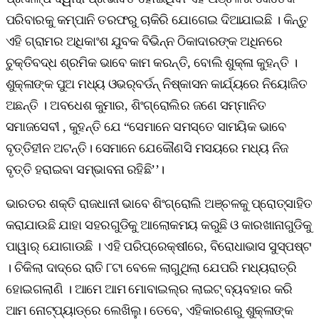
ପରିବାରକୁ କମ୍ପାନି ତରଫରୁ ଚାକିରି ଯୋଗେଇ ଦିଆଯାଇଛି । କିନ୍ତୁ
ଏହି ଗ୍ରାମର ଅଧିକାଂଶ ଯୁବକ ବିଭିନ୍ନ ଠିକାଦାରଙ୍କ ଅଧିନରେ
ଚୁକ୍ତିବଦ୍ଧ ଶ୍ରମିକ ଭାବେ କାମ କରନ୍ତି, ବୋଲି ଶୁକ୍ଳା କୁହନ୍ତି ।
ଶୁକ୍ଳାଙ୍କ ପୁଅ ମଧ୍ୟ ଓଭର୍‌ବର୍ଡନ୍‌ ନିଷ୍କାସନ କାର୍ଯ୍ୟରେ ନିୟୋଜିତ
ଅଛନ୍ତି । ଅବଧେଶ କୁମାର, ଶିଂଗ୍ରୋଲିର ଜଣେ ସମ୍ମାନିତ
ସମାଜସେବୀ , କୁହନ୍ତି ଯେ “ସେମାନେ ସମସ୍ତେ ସାମୟିକ ଭାବେ
ବୃତ୍ତିହୀନ ଅଟନ୍ତି। ସେମାନେ ଯେକୌଣସି ମସୟରେ ମଧ୍ୟ ନିଜ
ବୃତ୍ତି ହରାଇବା ସମ୍ଭାବନା ରହିଛି’’।
ଭାରତର ଶକ୍ତି ରାଜଧାନୀ ଭାବେ ଶିଂଗ୍ରୋଲି ଅଞ୍ଚଳକୁ ପ୍ରୋତ୍ସାହିତ
କରାଯାଉଛି ଯାହା ସହରଗୁଡିକୁ ଆଲୋକମୟ କରୁଛି ଓ କାରଖାନାଗୁଡିକୁ
ପାୱାର୍‌ ଯୋଗାଉଛି । ଏହି ପରିପ୍ରେକ୍ଷୀରେ, ବିରୋଧାଭାସ ସୁସ୍ପଷ୍ଟ
। ଚିକିଲା ଦାଦ୍‌ରେ ରାତି ୮ଟା ବେଳେ ଲାଗୁଥିଲା ଯେପରି ମଧ୍ୟରାତ୍ରି
ହୋଇଗଲାଣି । ଆମେ ଆମ ମୋବାଇଲ୍‌ର ଲାଇଟ୍‌ ବ୍ୟବହାର କରି
ଆମ ନୋଟ୍‌ପ୍ୟାଡ୍‌ରେ ଲେଖିଲୁ। ତେବେ, ଏହିକାରଣରୁ ଶୁକ୍ଳାଙ୍କ