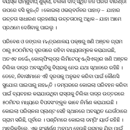
ବୟସ୍କ ରାମ୍‌ଶୁବାଘ୍‌ ଶୁକ୍ଲା, ଚିଲିକା ଦାଦ୍‌ ସ୍ଥିତ ନିଜ ଘରର ବାରଣ୍ଡା
ଉପରେ ବସି କୁହନ୍ତି । କୋଇଲା ଓଭର୍‌ବର୍ଡନର ପାହାଡ଼ – ଯାହାର
ଉଚ୍ଚତା ସାଧାରଣ ଗ୍ରହଣୀୟ ଉଚ୍ଚତାଠାରୁ ଅଧିକ – ଯାହା ଆମେ
ପ୍ରଥମେ ଦେଖିବାକୁ ପାଇଲୁ ।
ପରିବେଶ ଓ ଜଙ୍ଗଲ ମନ୍ତ୍ରଣାଳୟ ପକ୍ଷରୁ ଖଣି ଅଞ୍ଚଳ ଗ୍ରାମ
ଠାରୁ ୫୦୦ମିଟର୍‌ ଦୂରତାରେ ରହିବା ବାଧ୍ୟତାମୂଳକ କରାଯାଇଛି,
ଅତଏବ ନର୍ଦେନ୍‌ କୋଲ୍‌ଫିଲ୍ଡ୍‌ସ ଲିମିଟେଡ୍‌(ଏନ୍‌ସିଏଲ୍‌)ର ଖଣି ଅଞ୍ଚଳ
ଚିଲିକା ଦାଦ୍‌ର ଅବସ୍ଥିତିକୁ ବିଚାରକୁ ନେଇ ଯଥା ସ୍ଥାନରେ ରହିଛି ।
ତେବେ, ନିବାସୀମାନେ ଏହି ଦୂରତାକୁ ଅନୁଭବ କରିବା ପାଇଁ କୌଣସି
ସୁଯୋଗ ପାଇପାରୁ ନାହାନ୍ତି । ଡମ୍ପରରେ କୋଇଲା ପରିବହନ କରିବା
ପାଇଁ ବ୍ୟବହାର କରାଯାଉଥିବା ରାସ୍ତାକୁ ଚିଲିକା ଦାଦ୍‌ର ଉତ୍ତରରେ
୫୦ମିଟର ମଧ୍ୟରେ ବିପଦସଂଙ୍କୁଳ ଭାବେ ନିର୍ମାଣ କରାଯାଇଛି ।
କୋଇଲା ପରିଚାଳନା ପ୍ଲାଣ୍ଟ ସେହି ସ୍ଥାନରେ ଅବସ୍ଥିତ ଯେଉଁଠାରେ
ଗ୍ରାମ ସରିଛି, ପୂର୍ବରେ । ପଶ୍ଚିମରେ କୋଇଲା ଡମ୍ପିଂ ୟାର୍ଡ ରହିଛି ।
ଆହୁରିକହିଲେ, ଏକ ସଂକୀର୍ଣ୍ଣ ଅବପଥ ହେଉଛି ଗ୍ରାମକୁ ଯିବା ପାଇଁ