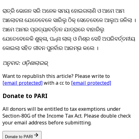
ରାତ୍ରି ଭୋଜନ ସରି ଅନେକ ସମୟ ହୋଇଗଲାଣି ଓ ଆମେ ଆମ
ଆଲୋଚନା ଯେତେବେଳେ ସାରିଲୁ ଠିକ୍‌ ସେତେବେଳେ ଆଲୁଅ ଜଳିଲା ।
ଆମେ ଆମର ପ୍ରତ୍ୟାବର୍ତ୍ତନ ଯାତ୍ରାରେ ବାହାରିଲୁ
ଯେତେବେଳେକି ଶୁକ୍ଳା, ପନ୍ନା ଲାଲ୍‌ ଓ ମିଶ୍ର ସେହି ଅପରିବର୍ତ୍ତନୀୟ
କୋଇଲା ସହିତ ଜୀବନ ପୁନର୍ବାର ଆରମ୍ଭ କଲେ ।
ଅନୁବାଦ: ଓଡ଼ିଶାଲାଇଭ୍‍
Want to republish this article? Please write to
[email protected]
with a cc to
[email protected]
Donate to PARI
All donors will be entitled to tax exemptions under
Section-80G of the Income Tax Act. Please double check
your email address before submitting.
Donate to PARI