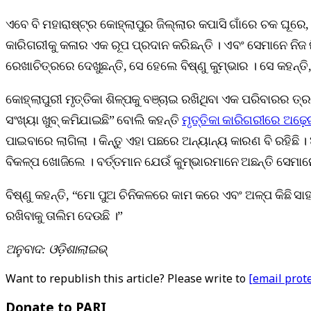
ଏବେ ବି ମହାରାଷ୍ଟ୍ର କୋହ୍ଲାପୁର ଜିଲ୍ଲାର କପାସି ଗାଁରେ ଚକ ଘୂରେ
କାରିଗରୀକୁ କଳାର ଏକ ରୂପ ପ୍ରଦାନ କରିଛନ୍ତି । ଏବଂ ସେମାନେ ନିଜ
ରେଖାଚିତ୍ରରେ ଦେଖୁଛନ୍ତି, ସେ ହେଲେ ବିଷ୍ଣୁ କୁମ୍ଭାର । ସେ କହନ୍ତ
କୋହ୍ଲାପୁରୀ ମୃତ୍ତିକା ଶିଳ୍ପକୁ ବଞ୍ଚାଇ ରଖିଥିବା ଏକ ପରିବାରର ତ୍
ସଂଖ୍ୟା ଖୁବ୍‌ କମିଯାଇଛି” ବୋଲି କହନ୍ତି
ମୃତ୍ତିକା କାରିଗରୀରେ ଅଢ଼
ପାଇବାରେ ଲାଗିଲା । କିନ୍ତୁ ଏହା ପଛରେ ଅନ୍ୟାନ୍ୟ କାରଣ ବି ରହିଛି ।
ବିକଳ୍ପ ଖୋଜିଲେ । ବର୍ତ୍ତମାନ ଯେଉଁ କୁମ୍ଭାରମାନେ ଅଛନ୍ତି ସେମାନ
ବିଷ୍ଣୁ କହନ୍ତି, “ମୋ ପୁଅ ଚିନିକଳରେ କାମ କରେ ଏବଂ ଅଳ୍ପ କିଛି ସାହା
ରଖିବାକୁ ତାଲିମ ଦେଉଛି ।”
ଅନୁବାଦ: ଓଡ଼ିଶାଲାଇଭ୍‍
Want to republish this article? Please write to
[email prot
Donate to PARI