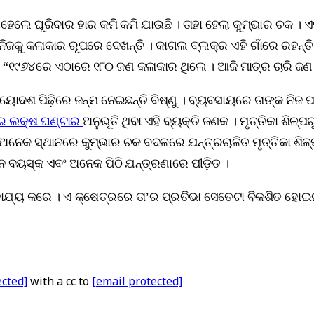
, ହେଲେ ଘୂରିବାର ହାର କମି କମି ଯାଉଛି । ତାହା ହେଲା କୁମ୍ଭାର ଚକ 
 ନିଜକୁ କଳାକାର ରୂପରେ ଦେଖନ୍ତି । କାଗଲ ବ୍ଲକ୍‌ର ଏହି ଗାଁରେ ରହ
ି, “୧୯୬୪ରେ ଏଠାରେ ୧୮୦ ଜଣ କଳାକାର ଥିଲେ । ଆଜି ମାତ୍ର ଚାରି ଜଣ ଯ
ରୟୋଦଶ ପିଢ଼ିରେ ଜନ୍ମ ନେଇଛନ୍ତି ବିଷ୍ଣୁ । ବ୍ୟବସାୟରେ ତାଙ୍କ ନିଜ ପ
େଇ ଲକ୍ଷ ଘଣ୍ଟାର
ଅନୁଭୂତି ଥିବା ଏହି ବ୍ୟକ୍ତି ଜଣକ । ମୃତ୍ତିକା ଶ
 ଅନେକ ସ୍ଥାନରେ କୁମ୍ଭାର ଚକ ବଦଳରେ ଯନ୍ତ୍ରଚାଳିତ ମୃତ୍ତିକା ଶିଳ୍ପ ଗ
େ ବୟସ୍କ ଏବଂ ଅନେକ ପିଠି ଯନ୍ତ୍ରଣାରେ ପୀଡ଼ିତ ।
ଯ୍ୟ କରେ । ଏ କ୍ଷେତ୍ରରେ ତା’ର ପ୍ରତିଭା ସେତେଟା ବିକଶିତ ହୋଇନାହିଁ’’ 
ected]
with a cc to
[email protected]