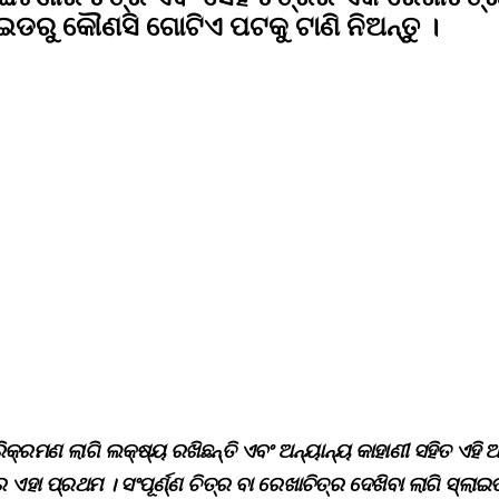
୍ଲାଇଡରୁ କୌଣସି ଗୋଟିଏ ପଟକୁ ଟାଣି ନିଅନ୍ତୁ ।
ରମଣ ଲାଗି ଲକ୍ଷ୍ୟ ରଖିଛନ୍ତି ଏବଂ ଅନ୍ୟାନ୍ୟ କାହାଣୀ ସହିତ ଏହି ଆ
ା ପ୍ରଥମ । ସଂପୂର୍ଣ୍ଣ ଚିତ୍ର ବା ରେଖାଚିତ୍ର ଦେଖିବା ଲାଗି ସ୍ଲାଇଡ