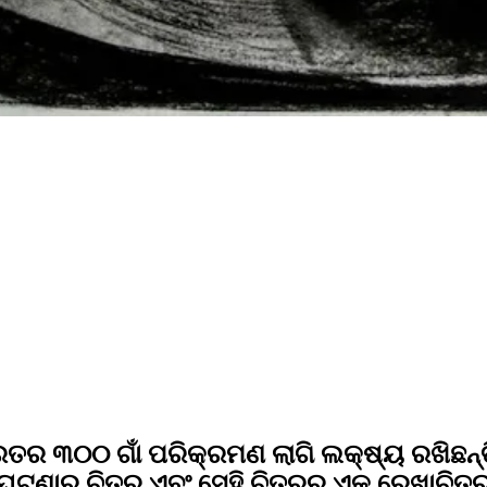
ତର ୩୦୦ ଗାଁ ପରିକ୍ରମଣ ଲାଗି ଲକ୍ଷ୍ୟ ରଖିଛନ୍ତ
୍ବା ଘଟଣାର ଚିତ୍ର ଏବଂ ସେହି ଚିତ୍ରର ଏକ ରେଖାଚ