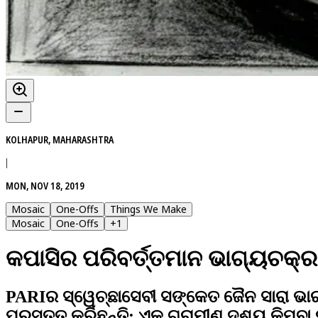
KOLHAPUR, MAHARASHTRA
|
MON, NOV 18, 2019
Mosaic
One-Offs
Things We Make
Mosaic
One-Offs
+
1
କପାସିର ପରିବର୍ତ୍ତମାନ ଭାଗ୍ୟଚକ୍ର
PARIର ସ୍ୱେଚ୍ଛାସେବୀ ସଙ୍କେତ ଜୈନ ସାରା ଭାର
ପ୍ରସ୍ତୁତ କରିଛନ୍ତି: ଏକ ଗ୍ରାମୀଣ ଦୃଶ୍ୟ କିମ