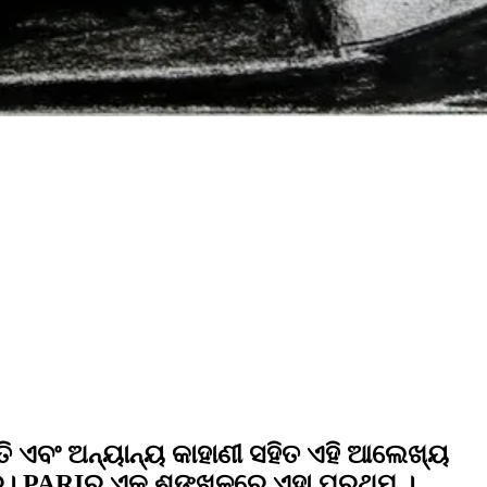
ି ଏବଂ ଅନ୍ୟାନ୍ୟ କାହାଣୀ ସହିତ ଏହି ଆଲେଖ୍ୟ
ିତ୍ର। PARIର ଏକ ଶୃଙ୍ଖଳରେ ଏହା ପ୍ରଥମ ।