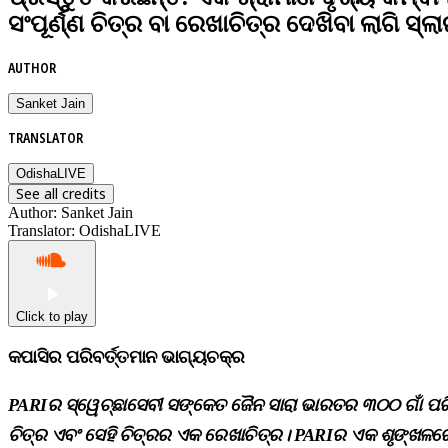
ସଂପୂର୍ଣ୍ଣ ଚିତ୍ର ବା ରେଖାଚିତ୍ର ଦେଖିବା ଲାଗି ସ
AUTHOR
Sanket Jain
TRANSLATOR
OdishaLIVE
See all credits
Author
:
Sanket Jain
Translator
:
OdishaLIVE
Click to play
କପାସିର ପରିବର୍ତ୍ତମାନ ଭାଗ୍ୟଚକ୍ର
PARIର ସ୍ୱେଚ୍ଛାସେବୀ ସଙ୍କେତ ଜୈନ ସାରା ଭାରତର ୩୦୦ ଗାଁ ପରିକ୍
ଚିତ୍ର ଏବଂ ସେହି ଚିତ୍ରର ଏକ ରେଖାଚିତ୍ର। PARIର ଏକ ଶୃଙ୍ଖଳରେ ଏହ