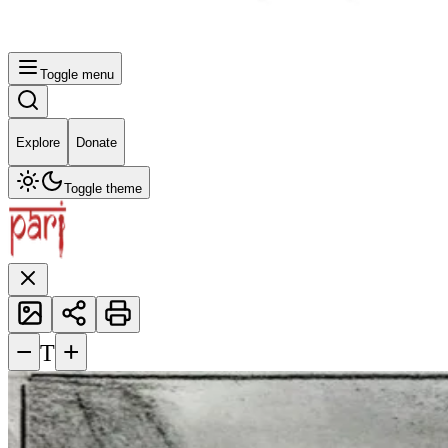
Toggle menu
Explore
Donate
Toggle theme
−
+
T