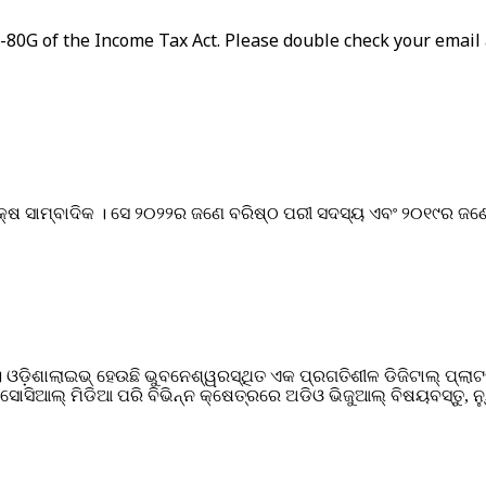
n-80G of the Income Tax Act. Please double check your email
୍ଷ ସାମ୍ବାଦିକ । ସେ ୨୦୨୨ର ଜଣେ ବରିଷ୍ଠ ପରୀ ସଦସ୍ୟ ଏବଂ ୨୦୧୯ର ଜଣ
। ଓଡ଼ିଶାଲାଇଭ୍ ହେଉଛି ଭୁବନେଶ୍ୱରସ୍ଥିତ ଏକ ପ୍ରଗତିଶୀଳ ଡିଜିଟାଲ୍ ପ୍
ସିଆଲ୍ ମିଡିଆ ପରି ବିଭିନ୍ନ କ୍ଷେତ୍ରରେ ଅଡିଓ ଭିଜୁଆଲ୍‌ ବିଷୟବସ୍ତୁ, ନ୍ୟ