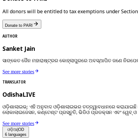
All donors will be entitled to tax exemptions under Sectio
Donate to PARI
AUTHOR
Sanket Jain
ସାଙ୍କେତ ଜୈନ ମହାରାଷ୍ଟ୍ରର କୋହ୍ଲାପୁରରେ ଅବସ୍ଥାପିତ ଜଣେ ନିରପେକ
See more stories
TRANSLATOR
OdishaLIVE
ଓଡ଼ିଶାଲାଇଭ୍: ଏହି ଅନୁବାଦ ଓଡ଼ିଶାଲାଇଭର ତତ୍ତ୍ୱାବଧାନରେ କରାଯାଇଛି
ଲୋକାଲାଇଜେସନ, କଣ୍ଟେଣ୍ଟ ପ୍ରସ୍ତୁତି, ଭିଡିଓ ପ୍ରଡକ୍ସନ ଏବଂ ୱେବ୍ ଓ ସୋ
See more stories
ଓଡ଼ିଆ
|
OD
6
languages