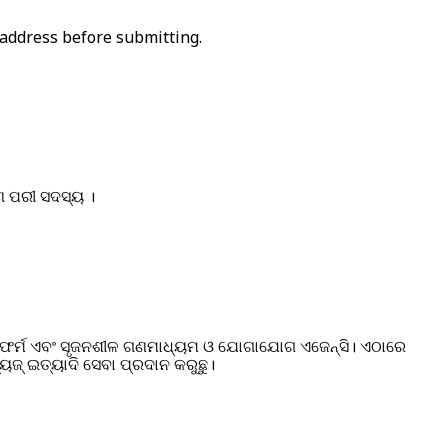
 address before submitting.
େ ପରୀ ସଦସ୍ୟ ।
ଲାଟଫର୍ମ ଏବଂ ସୃଜନଶୀଳ ଗଣମାଧ୍ୟମ ଓ ଯୋଗାଯୋଗ ଏଜେନ୍ସି। ଏଠାରେ
ୁଜ୍ ଇତ୍ୟାଦି ସେବା ପ୍ରଦାନ କରୁଛୁ।