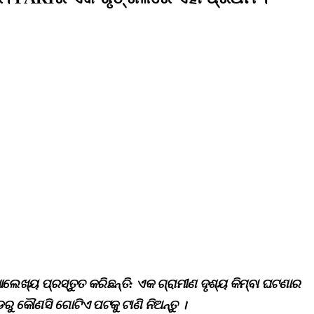
ଲେଖ୍ୟ ପ୍ରସ୍ତୁତ କରିଛନ୍ତି: ଏକ ଗ୍ରାମୀଣ ଦୃଶ୍ୟ କିମ୍ବା ଘଟଣାର
ରୁ କୌଣସି ଗୋଟିଏ ପଟକୁ ଟାଣି ନିଅନ୍ତୁ ।