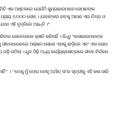
। ଏମିତି ଏକ ଅଞ୍ଚଳରେ ଯେଉଁଠି କୁମ୍ଭକାରମାନେ ସେମାନଙ୍କ
ନ୍ତି ପ୍ରାୟ ୬,୦୦୦ ଲୋକ । ଯାହାଙ୍କର ହାତକୁ ଆପଣ ଏଇ ଚିତ୍ର ଓ
ାହା ଏହି ବୃତ୍ତିରେ ଅଛନ୍ତି ।”
ରିବାର କେବେହେଲେ କ୍ଷତି କରିନାହିଁ । କିନ୍ତୁ “କଳାକାରମାନଙ୍କ
ିଳ୍ପରୁ ଜୀବନଧାରଣରେ ଅକ୍ଷମ ଲୋକେ ଏହାକୁ ଛାଡ଼ିଲେ ଏବଂ ଏହା ଲୋପ
ଢ଼ି ଉଠିଲା । ଯୁବ ପିଢ଼ି ଅନ୍ୟ କାର୍ଯ୍ୟକ୍ଷେତ୍ରରେ ଜୀବନ ନିର୍ବାହର
। ‘‘ତେଣୁ ମୁଁ ମୋର ବୋହୂ ଅର୍ଥାତ୍‌ ତା’ର ସ୍ତ୍ରୀକୁ ଏହି କଳା ଜାରି