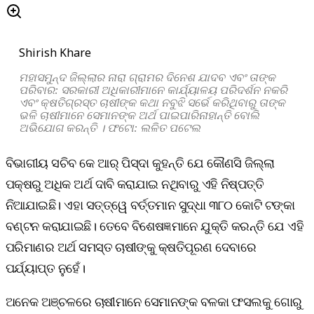
Shirish Khare
ମହାସମୁନ୍ଦ ଜିଲ୍ଲାର ନାରା ଗ୍ରାମର ଦିନେଶ ଯାଦବ ଏବଂ ତାଙ୍କ
ପରିବାର: ସରକାରୀ ଅଧିକାରୀମାନେ କାର୍ଯ୍ୟାଳୟ ପରିଦର୍ଶନ ନକରି
ଏବଂ କ୍ଷତିଗ୍ରସ୍ତ ଚାଷୀଙ୍କ କଥା ନବୁଝି ସର୍ଭେ କରିଥିବାରୁ ତାଙ୍କ
ଭଳି ଚାଷୀମାନେ ସେମାନଙ୍କ ଅର୍ଥ ପାଇପାରିନାହାନ୍ତି ବୋଲି
ଅଭିଯୋଗ କରନ୍ତି । ଫଟୋ: ଲଳିତ ପଟେଲ
ବିଭାଗୀୟ ସଚିବ କେ ଆର୍‌ ପିସ୍‌ଦା କୁହନ୍ତି ଯେ କୌଣସି ଜିଲ୍ଲା
ପକ୍ଷରୁ ଅଧିକ ଅର୍ଥ ଦାବି କରାଯାଇ ନଥିବାରୁ ଏହି ନିଷ୍ପତ୍ତି
ନିଆଯାଇଛି। ଏହା ସତ୍ତ୍ୱେ ବର୍ତ୍ତମାନ ସୁଦ୍ଧା ୩୮୦ କୋଟି ଟଙ୍କା
ବଣ୍ଟନ କରାଯାଇଛି। ତେବେ ବିଶେଷଜ୍ଞମାନେ ଯୁକ୍ତି କରନ୍ତି ଯେ ଏହି
ପରିମାଣର ଅର୍ଥ ସମସ୍ତ ଚାଷୀଙ୍କୁ କ୍ଷତିପୂରଣ ଦେବାରେ
ପର୍ଯ୍ୟାପ୍ତ ନୁହେଁ।
ଅନେକ ଅଞ୍ଚଳରେ ଚାଷୀମାନେ ସେମାନଙ୍କ ବଳକା ଫସଲକୁ ଗୋରୁ