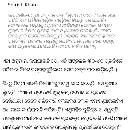
Shirish Khare
ଜାଞ୍ଜଗୀର-ଚମ୍ପା ଜିଲ୍ଲାର କୋର୍ବି ଗ୍ରାମର ଅନେକ ଘରେ ତାଲା
ପଡିଛି ଏବଂ ପରିବାରଗୁଡ଼ିକ ମରୁଡ଼ିରେ ବିପନ୍ନ ହୋଇଛନ୍ତି।
ସେମାନଙ୍କ ମଧ୍ୟରୁ ଅଧିକାଂଶ ଆଦିବାସୀ। ସେମାନେ ନାଗପୁର,
ମୁମ୍ବାଇ କିମ୍ବା ପୁନେକୁ କାମ ସନ୍ଧାନରେ ଯାଇଛନ୍ତି। ଫଟୋ :
ରାଜେନ୍ଦ୍ର ରାଠୋର/ମହାସମୁନ୍ଦ ଜିଲ୍ଲାର ବାଗବହରା ଗ୍ରାମରେ
ପ୍ରତି ୩ଟି ପରିବାର ମଧ୍ୟରୁ ଗୋଟିଏ ପରିବାରର ଜଣେ ସଦସ୍ୟ
କାମ ସନ୍ଧାନରେ ଯାଇଛନ୍ତି। ଫଟୋ: ଲଳିତ ପଟେଲ୍‌
ଏହା ଅନୁମାନ. କରାଯାଉଛି ଯେ, ଏହି ଅଞ୍ଚଳର ୩୦-୪୦ ପ୍ରତିଶତ
ପରିବାର ନିକଟ ସପ୍ତାହଗୁଡ଼ିକରେ ସେମାନଙ୍କ ଘର ଛାଡ଼ିଛନ୍ତି ।
କିନ୍ତୁ ପିସ୍‌ଦା ଏଭଳି ରିପୋର୍ଟକୁ ଅସ୍ୱୀକାର କରନ୍ତି। ସେ ବୁଝାଇ
କୁହନ୍ତି, ‘‘ଆମେ ପ୍ରତିବର୍ଷ ଖୁବ୍‌ କମ୍‌ ପରିମାଣର ପ୍ରବାସ
ଦେଖିଥାଉ। ତେବେ ଚଳିତବର୍ଷ ୧୩ଲକ୍ଷ ଲୋକ ଏମ୍‌ଏନ୍‌ଆର୍‌ଇଜିଏ
ଅଧୀନରେ କାର୍ଯ୍ୟଦାବି କରିଛନ୍ତି। ଏଥିସହିତ ଦୁର୍ଭିକ୍ଷ ଆଶ୍ୱସ୍ତି
ପଦକ୍ଷେପ ଅଧୀନରେ କେତେକ ପ୍ରକଳ୍ପ ମଧ୍ୟ ବାକି ପଡିଛି। ଆମେ
ପାନୀୟଜଳ ଏବଂ ଜଳସେଚନ ଉପକ୍ରମକୁ ପ୍ରାଥମିକତା ଦେଉଛୁ।’’