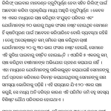
ରିଲିଫ୍ ପାଇବାର ମାନଦଣ୍ଡ ତ୍ରୁଟିପୂର୍ଣ୍ଣ ହେବା ସହିତ ରିଲିଫ୍ ପାଇଁ
ଆବେଦନ କରିବା ପ୍ରକ୍ରିୟା ମଧ୍ୟ ଆହୁରି ତ୍ରୁଟିପୂର୍ଣ୍ଣ । କେବଳ
୨୫ ଏକର ମଧ୍ୟରେ ଚାଷ କରିଥିବା ସଂଯୁକ୍ତ ପରିବାର ଏବଂ
ଯେଉଁମାନଙ୍କ ୭୦ ଭାଗରୁ ଅଧିକ ଫସଲ ନଷ୍ଟ ହୋଇଥିବ ସେମାନେ
ହିଁ କ୍ଷତିପୂରଣ ପାଇଁ ଆବେଦନ କରିପାରିବେ ବୋଲି ବ୍ୟବସ୍ଥା ରହିଛି
। ତେଣୁ ଅପେକ୍ଷାକୃତ କମ୍ ଜମିରେ ଚାଷ କରିଥିବା ଚାଷୀ
ଯେଉଁମାନଙ୍କ ୨୦ ରୁ ୩୦ ଭାଗ ଫସଲ ନଷ୍ଟ ହୋଇଛି, ସେମାନେ
ଏହି ସୁବିଧା ପାଇବାରୁ ବଞ୍ଚିତ ହୋଇଛନ୍ତି । ଏପରିକି ୫ ଏକରରୁ କମ୍
ଚାଷ କରିଥିବା ଚଷୀମାନଙ୍କ ଅଭିଯୋଗ ଗ୍ରହଣ କରାଯାଇ ନାହିଁ ।
ଏହା ମଧ୍ୟରେ ଯେଉଁମାନଙ୍କୁ ତାଲିକାଭୁକ୍ତ କରାଯାଇଛି ସେମାନଙ୍କୁ
ଅର୍ଥ ପ୍ରଦାନ କରିବାରେ ବିଳମ୍ବ କରାଯାଇଥିବାରୁ ସେମାନଙ୍କୁ ନାନା
ସମସ୍ୟା ଭୋଗିବାକୁ ପଡ଼ିଛି । ଏହି ରାଜ୍ୟରେ ଯିଏ ୨୦ ଏକର ଚାଷ
କରୁଛି, ସେ ମଧ୍ୟ ଅତି ଦରିଦ୍ର କାରଣ ଏହି ପରିମିତ ଜମି ବହୁ ସଦସ୍ୟ
ବିଶିଷ୍ଟ ଯୌଥ ପରିବାରର ହୋଇଥାଏ ।