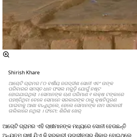
Shirish Khare
ଆଚୋଟି ଗ୍ରାମର ୮୦ ବର୍ଷୀୟ ଜଗଦ୍ଦୀଶ ସୋନୀ ଏବଂ ତାଙ୍କ
ପରିବାରର ସମସ୍ତ ଧାନ ଫସଲ ମରୁଡ଼ି ଯୋଗୁଁ ନଷ୍ଟ
ହୋଇଯାଇଥିଲା । ସେମାନଙ୍କ ଋଣ ପରିମାଣ ୧ ଲକ୍ଷ ଟଙ୍କାରେ
ପହଞ୍ଚିଥିବା ବେଳେ ସେମାନେ ସରକାରଙ୍କ ଠାରୁ କ୍ଷତିପୂରଣ
ପାଇବାକୁ ଆଶା ବାନ୍ଧିଥିଲେ, ହେଲେ ସେମାନଙ୍କ ନାମ ସରକାରୀ
ତାଲିକାରେ ନଥିଲା । ଫଟୋ: ଶିରିଶ ଖେର୍‌
ଆଚୋଟି ଗ୍ରାମର ଏହି ଚାଷୀମାନଙ୍କ ମଧ୍ୟରେ ସୋନୀ ହେଉଛନ୍ତି
ଅନ୍ୟତମ ଚାଷୀ ଯିଏ କି ସରକାରୀ ଉଦାସୀନତାର ଶିକାର ହୋଇଥିଲେ