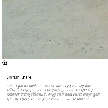
Shirish Khare
କୋର୍ବି ଗ୍ରାମର ଚାଷୀମାନେ ହତାଶା ଏବଂ ବ୍ୟସ୍ତତା ମଧ୍ୟରେ
ରହିଛନ୍ତି । ସହାୟତା ପାଇବା ଉଦ୍ଦେଶ୍ୟରେ ଉମେଦ ରାମ ବହୁ
ସରକାରୀ ଅଫିସ୍ ଦୌଡ଼ିଛନ୍ତି, କିନ୍ତୁ କେହି ଜଣେ ମଧ୍ୟ ତାଙ୍କ ଦୁଃଖ
ଶୁଣିବାକୁ ପ୍ରସ୍ତୁତ ନାହାନ୍ତି । ଫଟୋ: ରାଜେନ୍ଦ୍ର ରାଠୋର