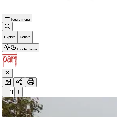
Toggle menu
Explore
Donate
Toggle theme
−
+
T