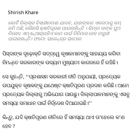
Shirish Khare
କୋର୍ବି ଜିଲ୍ଲାର ବିସାହୀନବାଈ ଯାଦବ, ଯାହାଙ୍କର ଏକରଠାରୁ କମ୍‌
ଜମି ଅଛି, କୌଣସି କ୍ଷତିପୂରଣ ପାଇନାହାଁନ୍ତି । କିମ୍ବା ତାଙ୍କ ପୁଅ
ବିନୋଦ ଏମ୍‌ଏନ୍‌ଆର୍‌ଇଜିଏ କାମ ପାଇଁ ତିନିମାସ ହେବ ମଜୁରୀ
ପାଇନାହାନ୍ତି। ଫଟୋ: ରାଜେନ୍ଦ୍ର ରାଠୋର
ପିସ୍‌ଦାଙ୍କ ଦୃଢ଼ୋକ୍ତି ସତ୍ତ୍ୱେ କୃଷକମାନଙ୍କୁ ସାହାଯ୍ୟ କରିବା
ନିମନ୍ତେ ସରକାରଙ୍କ ଉଦ୍ୟମ ମୁଖ୍ୟତଃ କାଗଜରେ ହିଁ ରହିଛି।
ସେ କୁହନ୍ତି, ‘‘ପ୍ରଶାସନ ସରକାରୀ ନୀତି ଅନୁଯାୟୀ, ପ୍ରତ୍ୟେକ
ଉପଯୁକ୍ତ କୃଷକଙ୍କୁ ଯଥେଷ୍ଟ କ୍ଷତିପୂରଣ ପ୍ରଦାନ କରିଛି। ଆମେ
ପ୍ରତ୍ୟେକ ଜିଲ୍ଲାରୁ ଅଭିଯୋଗ ପାଉଛୁ। ଜିଲ୍ଲାପାଳମାନଙ୍କୁ ଏସବୁ
ସମସ୍ୟା ସମାଧାନ ପାଇଁ ନିର୍ଦ୍ଦେଶ ଦିଆଯାଇଛି।’’
କିନ୍ତୁ, ଯଦି କ୍ଷତିପୂରଣ ନୀତିରେ ହିଁ ସମସ୍ୟା ଥାଏ ତା’ହେଲେ କ’ଣ
ହେବ ?