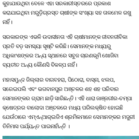
କୁହାଯାଉଥିବା ବେଳେ ଏହା ସରକାରୀସ୍ତରରେ ପ୍ରକାଶ
କରାଯାଇଥିବା ମରୁଡ଼ିଗ୍ରସ୍ତ ଚାଷୀଙ୍କ ସଂଖ୍ୟା ସହ ତାଳମେଳ ରଖୁ
ନାହିଁ।
ସରକାରଙ୍କ ଏଭଳି ଉଦାସୀନତା ଏହି ଚାଷୀମାନଙ୍କ ଜୀବନଜୀବିକା
ପ୍ରତି ବଡ଼ ସମସ୍ୟା ସୃଷ୍ଟି କରିଛି। ସେମାନଙ୍କ ମଧ୍ୟରୁ
ଅଧିକାଂଶଙ୍କର ଅନ୍ୟ ସ୍ଥାନରେ ସବୁଜ ଚାରଣଭୂମି ଖୋଜିବା
ବ୍ୟତୀତ ଅନ୍ୟ କୌଣସି ବିକଳ୍ପ ନାହିଁ।
ମହାସମୁନ୍ଦ ଜିଲ୍ଲାର ବାଗବହରା, ପିଠୋରା, ବାସ୍‌ନା, ଝଲପ,
ସରେଇପଲି ଏବଂ ଭଗବାନପୁର ଅଞ୍ଚଳର ଶହ ଶହ ପରିବାର
ସେମାନଙ୍କର ଗ୍ରାମ ଛାଡ଼ି ସାରିଛନ୍ତି। ଏହି ଧାରା ଜାଞ୍ଜଗୀର-ଚମ୍ପା
କ୍ଷେତ୍ରର ବାଲୋଦା ଅଞ୍ଚଳରେ ମଧ୍ୟ ପରିଲକ୍ଷିତ ହୋଇଛି
ଯେଉଁଠାରେ ଏମ୍‌ଏନ୍‌ଆର୍‌ଇଜିଏ ଶ୍ରମିକମାନେ ସେମାନଙ୍କର ମଜୁରୀ
ତିନିମାସ ପର୍ଯ୍ୟନ୍ତ ପାଇନାହାଁନ୍ତି ।