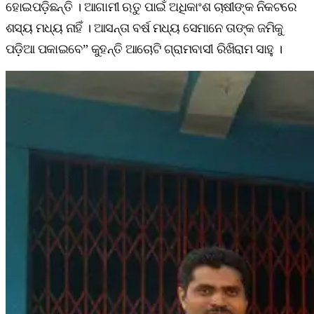
ହୋଇପଡ଼ିଛନ୍ତି । ଆଗାମୀ ଋତୁ ପାଇଁ ଅଧିକାଂଶ ଚାଷୀଙ୍କ ନିକଟରେ
ଶସ୍ୟ ମଧ୍ୟ ନାହିଁ । ଆସନ୍ତା ବର୍ଷ ମଧ୍ୟ ସେମାନେ ତାଙ୍କ ଜମିକୁ
ପଡ଼ିଆ ପକାଇବେ” କୁହନ୍ତି ଆଚୋଟି ଗ୍ରାମବାସୀ ରିଖିରାମ ସାହୁ ।