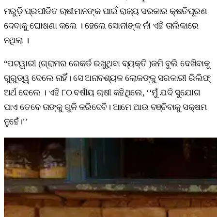
ମରୁଡ଼ି ପ୍ରପୀଡିତ ଚାଷୀମାନଙ୍କ ପାଇଁ ରାଜ୍ୟ ସରକାର କ୍ଷତିପୂରଣ
ଦେବାକୁ ଘୋଷଣା କଲେ । ହେଲେ ସୋନୀଙ୍କ ନାଁ ଏହି ତାଲିକାରେ
ନଥିଲା ।
“ପଟୱାରୀ (ଗ୍ରାମର ରେକର୍ଡ ରଖୁଥିବା ବ୍ୟକ୍ତି )ଜମି ବୁଲି ଦେଖିବାକୁ
ଗୁରୁତ୍ୱ ଦେଲେ ନାହିଁ। ସେ ଅନାବଶ୍ୟକ ଲୋକଙ୍କୁ ସରକାରୀ ରିଲିଫ୍
ଅର୍ଥ ଦେଲେ । ଏହି ୮୦ ବର୍ଷୀୟ ଚାଷୀ କହିଥିଲେ, ‘‘ମୁଁ ଯଦି ସୁଯୋଗ
ପାଏ ତେବେ ତାଙ୍କୁ ଗୁଳି କରିଦେବି। ଆମେ ଆଉ ବଞ୍ଚିବାକୁ ସକ୍ଷମ
ନୁହେଁ।’’