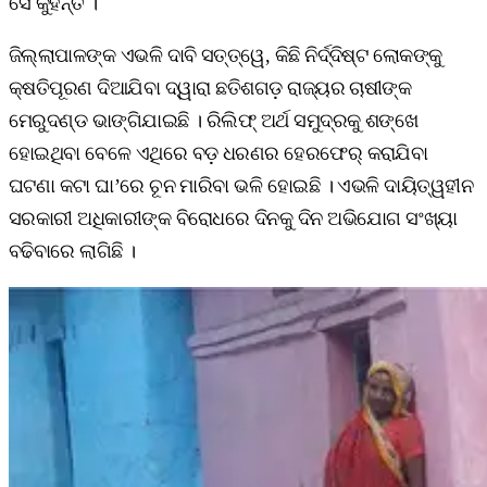
ସେ କୁହନ୍ତି ।
ଜିଲ୍ଲାପାଳଙ୍କ ଏଭଳି ଦାବି ସତ୍ତ୍ୱେ, କିଛି ନିର୍ଦ୍ଦିଷ୍ଟ ଲୋକଙ୍କୁ
କ୍ଷତିପୂରଣ ଦିଆଯିବା ଦ୍ୱାରା ଛତିଶଗଡ଼ ରାଜ୍ୟର ଚାଷୀଙ୍କ
ମେରୁଦଣ୍ଡ ଭାଙ୍ଗିଯାଇଛି । ରିଲିଫ୍ ଅର୍ଥ ସମୁଦ୍ରକୁ ଶଙ୍ଖେ
ହୋଇଥିବା ବେଳେ ଏଥିରେ ବଡ଼ ଧରଣର ହେରଫେର୍ କରାଯିବା
ଘଟଣା କଟା ଘା’ରେ ଚୂନ ମାରିବା ଭଳି ହୋଇଛି । ଏଭଳି ଦାୟିତ୍ୱହୀନ
ସରକାରୀ ଅଧିକାରୀଙ୍କ ବିରୋଧରେ ଦିନକୁ ଦିନ ଅଭିଯୋଗ ସଂଖ୍ୟା
ବଢିବାରେ ଲାଗିଛି ।