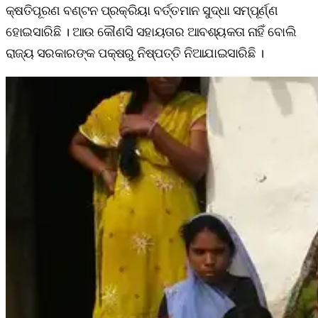
କ୍ଷତିପୂରଣ ବଣ୍ଟନ ପ୍ରକ୍ରିୟା ବର୍ତ୍ତମାନ ସୁଦ୍ଧା ସମ୍ପୂର୍ଣ୍ଣ
ହୋଇସାରିଛି । ଆଉ କୌଣସି ସହାୟତାର ଆବଶ୍ୟକତା ନାହିଁ ବୋଲି
ରାଜ୍ୟ ସରକାରଙ୍କ ପକ୍ଷରୁ ନିଷ୍ପତ୍ତି ନିଆଯାଇସାରିଛି ।