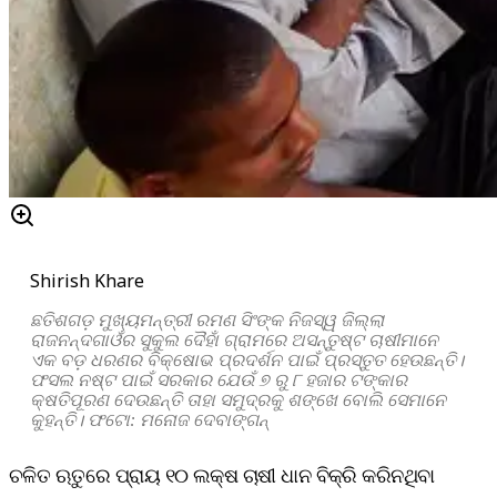
Shirish Khare
ଛତିଶଗଡ଼ ମୁଖ୍ୟମନ୍ତ୍ରୀ ରମଣ ସିଂଙ୍କ ନିଜସ୍ୱ ଜିଲ୍ଲା
ରାଜନନ୍ଦଗାଓଁର ସୁକୁଲ ଦୈହାଁ ଗ୍ରାମରେ ଅସନ୍ତୁଷ୍ଟ ଚାଷୀମାନେ
ଏକ ବଡ଼ ଧରଣର ବିକ୍ଷୋଭ ପ୍ରଦର୍ଶନ ପାଇଁ ପ୍ରସ୍ତୁତ ହେଉଛନ୍ତି।
ଫସଲ ନଷ୍ଟ ପାଇଁ ସରକାର ଯେଉଁ ୭ ରୁ ୮ ହଜାର ଟଙ୍କାର
କ୍ଷତିପୂରଣ ଦେଉଛନ୍ତି ତାହା ସମୁଦ୍ରକୁ ଶଙ୍ଖେ ବୋଲି ସେମାନେ
କୁହନ୍ତି। ଫଟୋ: ମନୋଜ ଦେବାଙ୍ଗନ୍‌
ଚଳିତ ଋତୁରେ ପ୍ରାୟ ୧୦ ଲକ୍ଷ ଚାଷୀ ଧାନ ବିକ୍ରି କରିନଥିବା