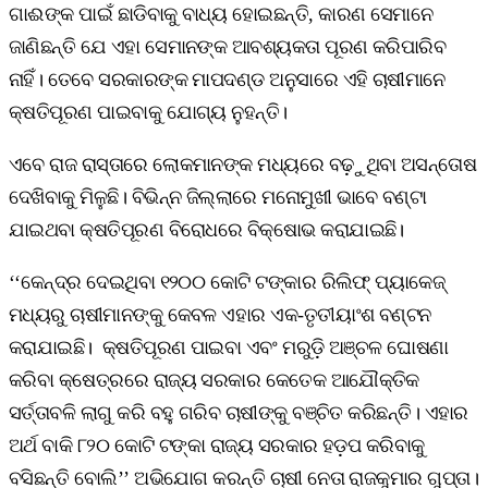
ଗାଈଙ୍କ ପାଇଁ ଛାଡିବାକୁ ବାଧ୍ୟ ହୋଇଛନ୍ତି, କାରଣ ସେମାନେ
ଜାଣିଛନ୍ତି ଯେ ଏହା ସେମାନଙ୍କ ଆବଶ୍ୟକତା ପୂରଣ କରିପାରିବ
ନାହିଁ। ତେବେ ସରକାରଙ୍କ ମାପଦଣ୍ଡ ଅନୁସାରେ ଏହି ଚାଷୀମାନେ
କ୍ଷତିପୂରଣ ପାଇବାକୁ ଯୋଗ୍ୟ ନୁହନ୍ତି।
ଏବେ ରାଜ ରାସ୍ତାରେ ଲୋକମାନଙ୍କ ମଧ୍ୟରେ ବଢ଼ୁଥିବା ଅସନ୍ତୋଷ
ଦେଖିବାକୁ ମିଳୁଛି। ବିଭିନ୍ନ ଜିଲ୍ଲାରେ ମନୋମୁଖୀ ଭାବେ ବଣ୍ଟା
ଯାଇଥବା କ୍ଷତିପୂରଣ ବିରୋଧରେ ବିକ୍ଷୋଭ କରାଯାଇଛି।
‘‘କେନ୍ଦ୍ର ଦେଇଥିବା ୧୨୦୦ କୋଟି ଟଙ୍କାର ରିଲିଫ୍‌ ପ୍ୟାକେଜ୍‌
ମଧ୍ୟରୁ ଚାଷୀମାନଙ୍କୁ କେବଳ ଏହାର ଏକ-ତୃତୀୟାଂଶ ବଣ୍ଟନ
କରାଯାଇଛି। କ୍ଷତିପୂରଣ ପାଇବା ଏବଂ ମରୁଡ଼ି ଅଞ୍ଚଳ ଘୋଷଣା
କରିବା କ୍ଷେତ୍ରରେ ରାଜ୍ୟ ସରକାର କେତେକ ଆଯୌକ୍ତିକ
ସର୍ତ୍ତାବଳି ଲାଗୁ କରି ବହୁ ଗରିବ ଚାଷୀଙ୍କୁ ବଞ୍ଚିତ କରିଛନ୍ତି। ଏହାର
ଅର୍ଥ ବାକି ୮୨୦ କୋଟି ଟଙ୍କା ରାଜ୍ୟ ସରକାର ହଡ଼ପ କରିବାକୁ
ବସିଛନ୍ତି ବୋଲି’’ ଅଭିଯୋଗ କରନ୍ତି ଚାଷୀ ନେତା ରାଜକୁମାର ଗୁପ୍ତା।