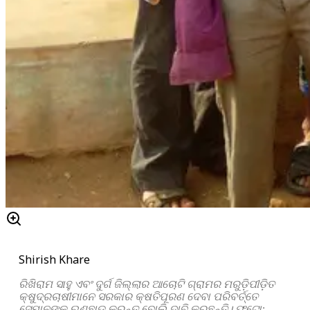
Shirish Khare
ରିଖିରାମ ସାହୁ ଏବଂ ଦୁର୍ଗ ଜିଲ୍ଲାର ଆଚୋଟି ଗ୍ରାମର ମରୁଡ଼ିପୀଡ଼ିତ
କ୍ଷୁଦ୍ରଚାଷୀମାନେ ସରକାର କ୍ଷତିପୂରଣ ଦେବା ପରିବର୍ତ୍ତେ
ସେମାନଙ୍କ ଋଣଛାଡ଼ କରନ୍ତୁ ବୋଲି ଦାବି କରୁଛନ୍ତି। ଫଟୋ: