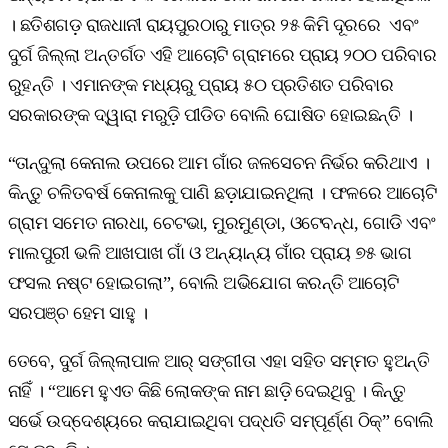
। ଛତିଶଗଡ଼ ରାଜଧାନୀ ରାୟପୁରଠାରୁ ମାତ୍ର ୨୫ କିମି ଦୂରରେ ଏବଂ
ଦୁର୍ଗ ଜିଲ୍ଲା ଅନ୍ତର୍ଗତ ଏହି ଆଚୋଟି ଗ୍ରାମରେ ପ୍ରାୟ ୨୦୦ ପରିବାର
ରୁହନ୍ତି । ଏମାନଙ୍କ ମଧ୍ୟରୁ ପ୍ରାୟ ୫୦ ପ୍ରତିଶତ ପରିବାର
ସରକାରଙ୍କ ଦ୍ୱାରା ମରୁଡ଼ି ପୀଡିତ ବୋଲି ଘୋଷିତ ହୋଇଛନ୍ତି ।
“ତାନ୍ଦୁଲା କେନାଲ ଉପରେ ଆମ ଗାଁର ଜଳସେଚନ ନିର୍ଭର କରିଥାଏ ।
କିନ୍ତୁ ଚଳିତବର୍ଷ କେନାଲକୁ ପାଣି ଛଡ଼ାଯାଇନଥିଲା । ଫଳରେ ଆଚୋଟି
ଗ୍ରାମ ସମେତ ନାରଧା, ଚେଟଭା, ମୁରମୁଣ୍ଡା, ଓଟେବନ୍ଧ, ଗୋଡି ଏବଂ
ମାଲପୁରୀ ଭଳି ଆଖପାଖ ଗାଁ ଓ ଅନ୍ୟାନ୍ୟ ଗାଁର ପ୍ରାୟ ୭୫ ଭାଗ
ଫସଲ ନଷ୍ଟ ହୋଇଗଲା”, ବୋଲି ଅଭିଯୋଗ କରନ୍ତି ଆଚୋଟି
ସରପଞ୍ଚ ହେମ ସାହୁ ।
ତେବେ, ଦୁର୍ଗ ଜିଲ୍ଲାପାଳ ଆର୍ ସଙ୍ଗୀତା ଏହା ସହିତ ସମ୍ମତ ହୁଅନ୍ତି
ନାହିଁ । “ଆମେ ହୁଏତ କିଛି ଲୋକଙ୍କ ନାମ ଛାଡ଼ି ଦେଇଥିବୁ । କିନ୍ତୁ
ସର୍ଭେ ଉଦ୍ଦେଶ୍ୟରେ କରାଯାଇଥିବା ପଦ୍ଧତି ସମ୍ପୂର୍ଣ୍ଣ ଠିକ୍” ବୋଲି