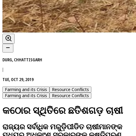
DURG, CHHATTISGARH
|
TUE, OCT 29, 2019
Farming and its Crisis
Resource Conflicts
Farming and its Crisis
Resource Conflicts
କଠୋର ସ୍ଥିତିରେ ଛତିଶଗଡ଼ ଚାଷୀ
ରାଜ୍ୟର ସର୍ବାଧିକ ମରୁଡ଼ିପୀଡିତ ଚାଷୀମାନଙ୍କ
ମଧ୍ୟରୁ ଅଧିକାଂଶ ସରକାରଙ୍କ କ୍ଷତିପୂରଣ