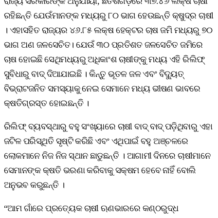
ରାଜ୍ୟ ସରକାରଙ୍କ ଅନୁଯାୟୀ, ଛତିଶଗଡ଼ରେ ୩୭.୪୬ ଲକ୍ଷ ଚାଷୀ
ରହିଛନ୍ତି ଯେଉଁମାନଙ୍କ ମଧ୍ୟରୁ ୮୦ ଭାଗ ହେଉଛନ୍ତି କ୍ଷୁଦ୍ର ଚାଷୀ
। ଏହାସହିତ ରାଜ୍ୟର ୪୬.୮୫ ଲକ୍ଷ ହେକ୍ଟର ଚାଷ ଜମି ମଧ୍ୟରୁ ୭୦
ଭାଗ ଅଣ ଜଳସେଚିତ। ଯେଉଁ ୩୦ ପ୍ରତିଶତ ଜଳସେଚିତ ଜମିରେ
ଚାଷ ହୋଇଛି ସେଥିମଧ୍ୟରୁ ଅଧିକାଂଶ ଚାଷୀଙ୍କୁ ମଧ୍ୟ ଏହି ରିଲିଫ୍
ସୁବିଧାରୁ ବାଦ୍ ଦିଆଯାଇଛି । କିନ୍ତୁ ଭୂତଳ ଜଳ ଏବଂ ବିଦ୍ୟୁତ୍
ବିଭ୍ରାଟଜନିତ ସମସ୍ୟାକୁ ନେଇ ସେମାନେ ମଧ୍ୟ ଭୀଷଣ ଭାବରେ
କ୍ଷତିଗ୍ରସ୍ତ ହୋଇଛନ୍ତି ।
ରିଲିଫ୍ ବ୍ୟବସ୍ଥାରୁ ବହୁ ସଂଖ୍ୟାରେ ଚାଷୀ ବାଦ୍ ବାଦ୍ ପଡ଼ିଥିବାରୁ ଏହା
ଜଟିଳ ପରିସ୍ଥିତି ସୃଷ୍ଟି କରିଛି ଏବଂ ଏଥିପାଇଁ ବହୁ ଅଞ୍ଚଳରେ
ଲୋକମାନେ ନିଜ ନିଜ ସ୍ଥାନ ଛାଡୁଛନ୍ତି । ଆଗାମୀ ଦିନରେ ଚାଷୀମାନେ
ସେମାନଙ୍କ କ୍ଷତି ଭରଣା କରିବାକୁ ସକ୍ଷମ ହେବେ ନାହିଁ ବୋଲି
ଅନୁଭବ କରୁଛନ୍ତି ।
“ଆମ ଗାଁରେ ପ୍ରତ୍ୟେକ ଚାଷୀ ଋଣଭାରରେ କଣ୍ଠରୁଦ୍ଧ