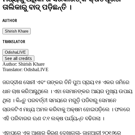
ତାଲିକାରୁ ବାଦ୍ ପଡ଼ିଛନ୍ତି ।
AUTHOR
Shirish Khare
TRANSLATOR
OdishaLIVE
See all credits
Author
:
Shirish Khare
Translator
:
OdishaLIVE
ଜଗଦ୍ଦୀଶ ସୋନୀ ଏବଂ ତାଙ୍କର ତିନି ପୁଅ ପ୍ରାୟ ୧୫ ଏକର ଜମିରେ
ଧାନ ଚାଷ କରିଆସୁଥିଲେ । ଏହା ସେମାନଙ୍କର ଆୟର ମୁଖ୍ୟ ଉପାୟ
ଥିଲା । କିନ୍ତୁ ପରବର୍ତ୍ତୀ ସମୟରେ ମରୁଡ଼ି ପଡିବାରୁ ସେମାନେ
ଚାଉଳଟିଏ ମଧ୍ୟ ଅମଳ କରିବାକୁ ଅକ୍ଷମ ହୋଇପଡ଼ିଲେ । ଫଳରେ
ଏହି ପରିବାରର ଋଣ ଟ.୧ ଲକ୍ଷ ପର୍ଯ୍ୟନ୍ତ ବଢିଗଲା ।
ଏହାପରେ ଏକ ଆଶାର କିରଣ ଦେଖାଗଲା- ଜାନୁଆରୀ ୨୦୧୬ରେ