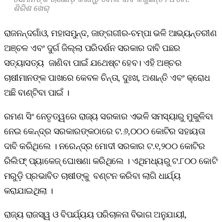
ଶିରିଶ ଖେର୍‌
ରାଜନନ୍ଦଗାଁଓ, ମହାସମୁନ୍ଦ, ଜାଙ୍ଗଗୀର-ଚମ୍ପା ଭଳି ଆଭ୍ୟନ୍ତରୀଣ
ଅଞ୍ଚଳ ଏବଂ ଦୁର୍ଗ ଜିଲ୍ଲା ପରିଦର୍ଶନ ସରକାର ଦାବି ପଛର
ସତ୍ୟାସତ୍ୟ ଜାଣିବା ପାଇଁ ଯଥେଷ୍ଟ ହେବ। ଏହି ଅଞ୍ଚର
ଚାଷୀମାନଙ୍କ ପାଖରେ କେବଳ ଚିନ୍ତା, ଦୁଃଖ, ଅଶାନ୍ତି ଏବଂ କ୍ରୋଧ
ଅଛି ବାଣ୍ଟିବା ପାଇଁ ।
ରମଣ ସିଂ ନେତୃତ୍ୱରେ ରାଜ୍ୟ ସରକାର ଏଭଳି ସମସ୍ୟାରୁ ମୁକୁଳିବା
ନେଇ କେନ୍ଦ୍ର ସରକାରଙ୍କଠାରେ ଟ.୬,୦୦୦ କୋଟିର ସହାୟତା
ଦାବି କରିଥିଲେ । ନରେନ୍ଦ୍ର ମୋଦୀ ସରକାର ଟ.୧,୨୦୦ କୋଟିର
ରିଲିଫ୍ ପ୍ୟାକେଜ୍ ଘୋଷଣା କରିଥିଲେ । ଏଥିମଧ୍ୟରୁ ଟ.୮୦୦ କୋଟି
ମରୁଡ଼ି ପ୍ରଭାବିତ ଚାଷୀଙ୍କୁ ବଣ୍ଟନ କରିବା ଲାଗି ଧାର୍ଯ୍ୟ
କରାଯାଇଥିଲା ।
ରାଜ୍ୟ ରାଜସ୍ୱ ଓ ବିପର୍ଯ୍ୟୟ ପରିଚାଳନା ବିଭାଗ ଅନୁଯାୟୀ,