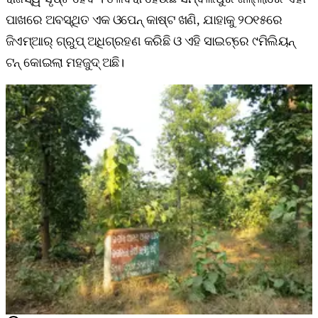
ପାଖରେ ଅବସ୍ଥିତ ଏକ ଓପେନ୍‌ କାଷ୍ଟ ଖଣି, ଯାହାକୁ ୨୦୧୫ରେ
ଜିଏମ୍‌ଆର୍‌ ଗ୍ରୁପ୍‌ ଅଧିଗ୍ରହଣ କରିଛି ଓ ଏହି ସାଇଟ୍‌ରେ ୯ମିଲିୟନ୍‌
ଟନ୍‌ କୋଇଲା ମହଜୁଦ୍‌ ଅଛି।