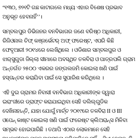
“୧୩୦, ୭୨୧ଟି ଗଛ କାଟାଗଲେ ମଧ୍ୟ ଏହାର ବିଶେଷ ପ୍ରଭାବ
ଅନୁଭୂତ ହେବନାହିଁ’’।
ସମ୍ବଲପୁର ଡିଭିଜନର ବନବିଭାଗର ଜଣେ ବରିଷ୍ଠ ଅଧିକାରୀ,
ରିଜିଓନାଲ ଚିଫ୍‌ କଞ୍ଜର୍ଭେଟର୍‌ ଅଫ୍‌ ଫରେଷ୍ଟ, ଏପରି କିଛି
ଫେବୃଆରୀ ୨୦୧୪ରେ ଲେଖିଥିଲେ । ଓଡିଶାର ସମ୍ବଲପୁର ଓ
ଝାର୍‌ସୁଗୁଡା ଜିଲ୍ଲା ସୀମାରେ ଅବସ୍ଥିତ ତଳବିରା ଓ ପାତ୍ରପଲି ଗ୍ରାମ
ଅନ୍ତର୍ଗତ ୨୫୦୦ ଏକରର ଜଙ୍ଗଲଜମି କୋଇଲା ଖଣି ପାଇଁ
ହସ୍ତାନ୍ତର କରାଯିବା ପାଇଁ ସେ ସୁପାରିଶ କରିଥିଲେ ।
ଏହି ଦୁଇ ଗ୍ରାମର ନିବାସୀ ବନବିଭାଗ ଅଧିକାରୀଙ୍କ ଦ୍ୱାରା
ଇରାଂଜୀରେ ଡ୍ରାଫ୍ଟ କରାଯାଇଥିବା ସେହି ଦଲିଲ୍‌ଗୁଡିକ
ଦେଖିନାହାନ୍ତି, ଯାହା ଯୋଗୁଁ ମାର୍ଚ୍ଚ ୨୦୧୯ରେ ତଳବିରା II ଓ III
ଓପେନ୍‌ କାଷ୍ଟ କୋଇଲା ଖଣି ପାଇଁ ଫରେଷ୍ଟ କ୍ଲିଅରାନ୍ସ ମିଳିବା
ସମ୍ଭବ ହୋଇପାରିଛି । ତଥାପି ଏଠାର ଲୋକମାନେ ସେହି