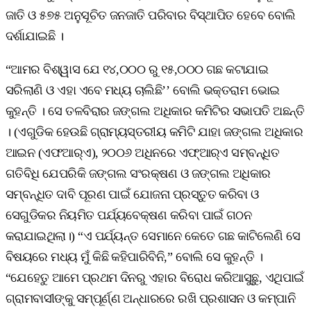
ଜାତି ଓ ୫୭୫ ଅନୁସୂଚିତ ଜନଜାତି ପରିବାର ବିସ୍ଥାପିତ ହେବେ ବୋଲି
ଦର୍ଶାଯାଇଛି ।
“ଆମର ବିଶ୍ୱାସ ଯେ ୧୪,୦୦୦ ରୁ ୧୫,୦୦୦ ଗଛ କଟାଯାଇ
ସରିଲାଣି ଓ ଏହା ଏବେ ମଧ୍ୟ ଚାଲିଛି’’ ବୋଲି ଭକ୍ତରାମ ଭୋଇ
କୁହନ୍ତି । ସେ ତଳବିରାର ଜଙ୍ଗଲ ଅଧିକାର କମିଟିର ସଭାପତି ଅଛନ୍ତି
। (ଏଗୁଡିକ ହେଉଛି ଗ୍ରାମ୍ୟସ୍ତରୀୟ କମିଟି ଯାହା
ଜଙ୍ଗଲ ଅଧିକାର
ଆଇନ
(ଏଫଆର୍‌ଏ), ୨୦୦୬ ଅଧିନରେ ଏଫ୍‌ଆର୍‌ଏ ସମ୍ବନ୍ଧିତ
ଗତିବିଧି ଯେପରିକି ଜଙ୍ଗଲ ସଂରକ୍ଷଣ ଓ ଜଙ୍ଗଲ ଅଧିକାର
ସମ୍ବନ୍ଧିତ ଦାବି ପୂରଣ ପାଇଁ ଯୋଜନା ପ୍ରସ୍ତୁତ କରିବା ଓ
ସେଗୁଡିକର ନିୟମିତ ପର୍ଯ୍ୟବେକ୍ଷଣ କରିବା ପାଇଁ ଗଠନ
କରାଯାଇଥିଲା।) “ଏ ପର୍ଯ୍ୟନ୍ତ ସେମାନେ କେତେ ଗଛ କାଟିଲେଣି ସେ
ବିଷୟରେ ମଧ୍ୟ ମୁଁ କିଛି କହିପାରିବିନି,” ବୋଲି ସେ କୁହନ୍ତି ।
“ଯେହେତୁ ଆମେ ପ୍ରଥମ ଦିନରୁ ଏହାର ବିରୋଧ କରିଆସୁଛୁ, ଏଥିପାଇଁ
ଗ୍ରାମବାସୀଙ୍କୁ ସମ୍ପୂର୍ଣ୍ଣ ଅନ୍ଧାରରେ ରଖି ପ୍ରଶାସନ ଓ କମ୍ପାନି