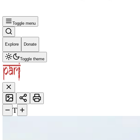
Toggle menu
Explore
Donate
Toggle theme
−
+
T