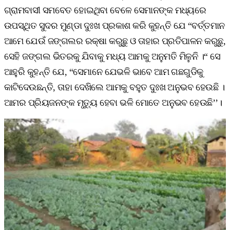
ଗ୍ରାମବାସୀ ସମବେତ ହୋଇଥିବା ବେଳେ ସେମାନଙ୍କ ମଧ୍ୟରେ
ଉପସ୍ଥିତ ସୁଦର ମୁଣ୍ଡା ଦୁଃଖ ପ୍ରକାଶ କରି କୁହନ୍ତି ଯେ “ବର୍ତ୍ତମାନ
ଆମେ ଯେଉଁ ଜଙ୍ଗଲର ରକ୍ଷା କରୁଛୁ ଓ ତାହାର ପ୍ରତିପାଳନ କରୁଛୁ,
ସେହି ଜଙ୍ଗଲ ଭିତରକୁ ଯିବାକୁ ମଧ୍ୟ ଆମକୁ ଅନୁମତି ମିଳୁନି ।“ ସେ
ଆହୁରି କୁହନ୍ତି ଯେ, “ସେମାନେ ଯେଭଳି ଭାବେ ଆମ ଗଛଗୁଡିକୁ
କାଟିଦେଉଛନ୍ତି, ତାହା ଦେଖିଲେ ଆମକୁ ବହୁତ ଦୁଃଖ ଅନୁଭବ ହେଉଛି ।
ଆମର ପ୍ରିୟଜନଙ୍କ ମୃତ୍ୟୁ ହେବା ଭଳି ମୋତେ ଅନୁଭବ ହେଉଛି’’।