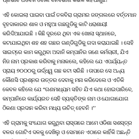
ଏହି କୋଇଲା ପାଇବା ପାଇଁ ତଳବିରା ଗ୍ରାମର ଜଙ୍ଗଲରେ ବର୍ତ୍ତମାନ
ବୃହଦାକାରର ଶାଳ ଓ ମହୁଆ ଗଛଗୁଡିକୁ କାଟି ଧରାଶାୟୀ
କରିଦିଆଯାଇଛି । କିଛି ଦୂରରେ ଥିବା ଏକ ଖୋଲା ସ୍ଥାନରେ,
କଟାଯାଇଥିବା ଶହ ଶହ ଗଛର ଗଣ୍ଡିଗୁଡିକୁ ଗଦା କରାଯାଇଛି । ସେହି
ସାଇଟ୍‌ରେ କାମ କରୁଥିବା ଅଦାନି କମ୍ପାନିର ଜଣେ କର୍ମଚାରୀ, ଯିଏ
ନିଜ ନାମ ପ୍ରକାଶ କରିବାକୁ ମନାକଲେ, କହିଲେ ଯେ ଏପର୍ଯ୍ୟନ୍ତ
ପ୍ରାୟ ୭୦୦୦ରୁ ଉର୍ଦ୍ଧ୍ୱ ଗଛ କଟା ସରିଛି । ତାପରେ ସେ ଅନ୍ୟ
କୌଣସି ପ୍ରଶ୍ନର ଉତ୍ତର ଦେବାକୁ ମନା କରିଦେଲେ ଓ ଏତିକି
କେବଳ କହିଲେ ଯେ “ଗଣମାଧ୍ୟମ ସହିତ ଯିଏ କଥା ହୋଇପାରିବେ,
କମ୍ପାନିରେ କାର୍ଯ୍ୟରତ ସେହି ବ୍ୟକ୍ତିଙ୍କ ନାମ ଓ ଯୋଗାଯୋଗ
ଠିକଣା ପ୍ରଦାନ କରିବା ମଧ୍ୟ ଉଚିତ୍‌ ହେବନି ।’’
ଏହି ଗ୍ରାମକୁ ସଂଯୋଗ କରୁଥିବା ରାସ୍ତାରେ ଆମେ ଓଡିଶା ସଶସ୍ତ୍ର
ବଳର ଗୋଟିଏ ଦଳକୁ ଦେଖିଲୁ ଓ ସେମାନେ ଏଠାରେ କାହିଁକି ଅଛନ୍ତି