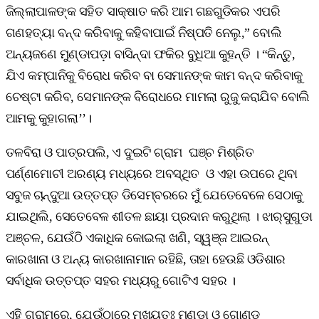
ଜିଲ୍ଲାପାଳଙ୍କ ସହିତ ସାକ୍ଷାତ କରି ଆମ ଗଛଗୁଡିକର ଏପରି
ଗଣହତ୍ୟା ବନ୍ଦ କରିବାକୁ କହିବାପାଇଁ ନିଷ୍ପତି ନେଲୁ,” ବୋଲି
ଅନ୍ୟଜଣେ ମୁଣ୍ଡାପଡ଼ା ବାସିନ୍ଦା ଫକିର ବୁଧିଆ କୁହନ୍ତି । “କିନ୍ତୁ,
ଯିଏ କମ୍ପାନିକୁ ବିରୋଧ କରିବ ବା ସେମାନଙ୍କ କାମ ବନ୍ଦ କରିବାକୁ
ଚେଷ୍ଟା କରିବ, ସେମାନଙ୍କ ବିରୋଧରେ ମାମଲା ରୁଜୁ କରାଯିବ ବୋଲି
ଆମକୁ କୁହାଗଲା’’।
ତଳବିରା ଓ ପାତ୍ରପଲି, ଏ ଦୁଇଟି ଗ୍ରାମ ଘଞ୍ଚ ମିଶ୍ରିତ
ପର୍ଣ୍ଣମୋଚୀ ଅରଣ୍ୟ ମଧ୍ୟରେ ଅବସ୍ଥିତ ଓ ଏହା ଉପରେ ଥିବା
ସବୁଜ ଚାନ୍ଦୁଆ ଉତ୍ତପ୍ତ ଡିସେମ୍ବରରେ ମୁଁ ଯେତେବେଳେ ସେଠାକୁ
ଯାଇଥିଲି, ସେତେବେଳ ଶୀତଳ ଛାୟା ପ୍ରଦାନ କରୁଥିଲା । ଝାର୍‌ସୁଗୁଡା
ଅଞ୍ଚଳ, ଯେଉଁଠି ଏକାଧିକ କୋଇଲା ଖଣି, ସ୍ୱଞ୍ଜ ଆଇରନ୍‌
କାରଖାନା ଓ ଅନ୍ୟ କାରଖାନାମାନ ରହିଛି, ତାହା ହେଉଛି ଓଡିଶାର
ସର୍ବାଧିକ ଉତ୍ତପ୍ତ ସହର ମଧ୍ୟରୁ ଗୋଟିଏ ସହର ।
ଏହି ଗ୍ରାମରେ, ଯେଉଁଠାରେ ମୁଖ୍ୟତଃ ମୁଣ୍ଡା ଓ ଗୋଣ୍ଡ