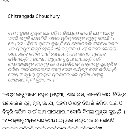
Chitrangada Choudhury
ବାମ : ସୁଦର ମୁଣ୍ଡା ଗଛ ପଡ଼ିବା ବିଷୟରେ କୁହନ୍ତି ଯେ “ଆମକୁ
ଏପରି ଲାଗୁଛି ଯେପରିକି ଆମର ପ୍ରିୟଜନଙ୍କ ମୃତ୍ୟୁ ହେଉଛି’’।
କେନ୍ଦ୍ର : ବିମଳା ମୁଣ୍ଡା କୁହନ୍ତି ଯେ ସେମାନଙ୍କ ଜୀବନଧାରଣର
ଏକ ପ୍ରମୁଖ ଉତ୍ସ ହେଉଛି ଏହି ଜଙ୍ଗଲ ଓ ଏହି ଜମିରେ କୋଇଲା
ଉତ୍ତୋଳନ କରିବା ପାଇଁ ସେମାନେ ନିଜର ସହମତି ପ୍ରଦାନ
କରିନାହାନ୍ତି । ଡାହାଣ : ଅଚ୍ୟୁତ ବୁଧିଆ ହେଉଛନ୍ତି ସେହି
ଗ୍ରାମବାସୀଙ୍କ ମଧ୍ୟରୁ ଜଣେ ଯେଉଁମାନେ ଜଙ୍ଗଲକୁ ସୁରକ୍ଷିତ
ରଖିବା ପାଇଁ ଜଙ୍ଗଲରେ ପହରା ଦେବା ଦାୟିତ୍ୱ ବହନ କରିଥାନ୍ତି –
ଗୋଷ୍ଠୀ ଦ୍ୱାରା ସୁରକ୍ଷା ପ୍ରଦାନର ଏକ ପ୍ରଥା ଯାହାକୁ
ଥେଙ୍ଗାପଲ୍ଲୀ କୁହାଯାଏ ।
“ଜଙ୍ଗଲରୁ ଆମେ ମହୁଲ [ମହୁଆ], ଶାଳ ରସ, ଜାଳେଣି କାଠ, ବିଭିନ୍ନ
ପ୍ରକାରର ଛତୁ, ମୂଳ, କନ୍ଦା, ପତ୍ର ଓ ଝାଡୁ ତିଆରି କରିବା ପାଇଁ ଓ
ବିକ୍ରି କରିବା ପାଇଁ ଘାସ ପାଇଥାଉ,” ବୋଲି ବିମଳା ମୁଣ୍ଡା କୁହନ୍ତି ।
“୧ ଲକ୍ଷରୁ ଅଧିକ ଗଛ କଟାଯାଇଥିଲେ ମଧ୍ୟ ଏହାର କୌଣସି
ପ୍ରଭାବ ପଡିବନି ବୋଲି ବନବିଭାଗ କିଭଳି କହିପାରୁଛି?”