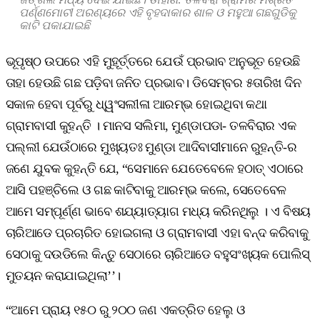
ପର୍ଣ୍ଣମୋଚୀ ଅରଣ୍ୟରେ ଏହି ବୃହଦାକାର ଶାଳ ଓ ମହୁଆ ଗଛଗୁଡିକୁ
କାଟି ପକାଯାଇଛି
ଭୂପୃଷ୍ଠ ଉପରେ ଏହି ମୁହୂର୍ତ୍ତରେ ଯେଉଁ ପ୍ରଭାବ ଅନୁଭୂତ ହେଉଛି
ତାହା ହେଉଛି ଗଛ ପଡ଼ିବା ଜନିତ ପ୍ରଭାବ। ଡିସେମ୍ବର ୫ତାରିଖ ଦିନ
ସକାଳ ହେବା ପୂର୍ବରୁ ଧ୍ୱଂସଲୀଳା ଆରମ୍ଭ ହୋଇଥିବା କଥା
ଗ୍ରାମବାସୀ କୁହନ୍ତି । ମାନସ ସଲିମା, ମୁଣ୍ଡାପଡା- ତଳବିରାର ଏକ
ପଲ୍ଲୀ ଯେଉଁଠାରେ ମୁଖ୍ୟତଃ ମୁଣ୍ଡା ଆଦିବାସୀମାନେ ରୁହନ୍ତି-ର
ଜଣେ ଯୁବକ କୁହନ୍ତି ଯେ, “ସେମାନେ ଯେତେବେଳେ ହଠାତ୍‌ ଏଠାରେ
ଆସି ପହଞ୍ଚିଲେ ଓ ଗଛ କାଟିବାକୁ ଆରମ୍ଭ କଲେ, ସେତେବେଳ
ଆମେ ସମ୍ପୂର୍ଣ୍ଣ ଭାବେ ଶଯ୍ୟାତ୍ୟାଗ ମଧ୍ୟ କରିନଥିଲୁ । ଏ ବିଷୟ
ଚାରିଆଡେ ପ୍ରଚାରିତ ହୋଇଗଲା ଓ ଗ୍ରାମବାସୀ ଏହା ବନ୍ଦ କରିବାକୁ
ସେଠାକୁ ଦଉଡିଲେ କିନ୍ତୁ ସେଠାରେ ଚାରିଆଡେ ବହୁସଂଖ୍ୟକ ପୋଲିସ୍‌
ମୁତୟନ କରାଯାଇଥିଲା’’।
“ଆମେ ପ୍ରାୟ ୧୫୦ ରୁ ୨୦୦ ଜଣ ଏକତ୍ରିତ ହେଲୁ ଓ