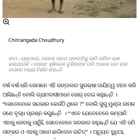
Chitrangada Choudhury
ବାମ : ଗ୍ରାମରେ, ଅନେକ ଘରର ଘରବାଡ଼ିକୁ ଲାଗି ପରିବା ଚାଷ
କରାଯାଇଛି । ଡାହାଣ: ହୃଷିକେଶ ବୁରିହାଙ୍କ ପରି ଅନେକ ଧାନ ଚାଷ
ଉପରେ ମଧ୍ୟ ନିର୍ଭର କରନ୍ତି
ବର୍ଷ ବର୍ଷ ଧରି ସେମାନେ ଏହି ଜଙ୍ଗଲର ସୁରକ୍ଷା ଦାୟିତ୍ୱ ବହନ କରି
ଆସିଛନ୍ତି ବୋଲି ଗ୍ରାମବାସୀମାନେ ଜୋର୍‌ ଦେଇ କହୁଛନ୍ତି ।
“ସେତେବେଳେ ସରକାର କେଉଁଠି ଥିଲେ ?” ବୋଲି ସୁରୁ ମୁଣ୍ଡା ନାମକ
ଜଣେ ବୃଦ୍ଧ ପ୍ରଶ୍ନ କରୁଛନ୍ତି । “ଏବେ ଯେତେବେଳେ କମ୍ପାନି
ଏହାକୁ ନେବାକୁ ଚାହୁଁଛି, ସେତେବେଳେ ସରକାର କହୁଛନ୍ତି ଯେ ଏହି ଜମି
ତାଙ୍କର ଓ ଏହାକୁ ଆମେ ଛାଡିଦେବା ଉଚିତ୍‌” । ଅଚ୍ୟୁତ ବୁଧିଆ,