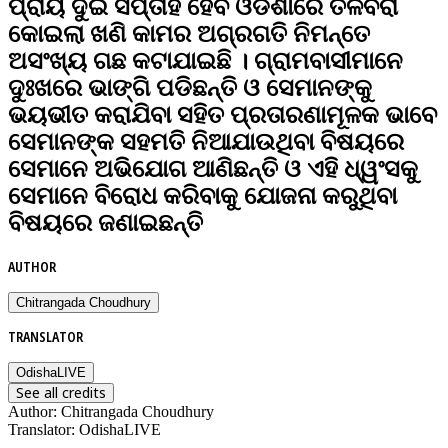
ପ୍ରାୟ ଦୁଇ ସପ୍ତାହ ହେବ ଓଡିଶାରେ ତଳବିରା
କୋଇଲା ଖଣି କାମର ଅଗ୍ରଗତି ନିମନ୍ତେ
ଅସଂଖ୍ୟ ଗଛ କଟାଯାଇଛି । ଗ୍ରାମବାସୀମାନେ
ଦୁଃଖରେ ଭାଙ୍ଗି ପଡିଛନ୍ତି ଓ ସେମାନଙ୍କୁ
ଭୟଭୀତ କରାଯିବା ସହିତ ପ୍ରତାରଣାମୂଳକ ଭାବେ
ସେମାନଙ୍କ ସହମତି ନିଆଯାଉଥିବା ବିଷୟରେ
ସେମାନେ ଅଭିଯୋଗ ଆଣିଛନ୍ତି ଓ ଏହି ଧ୍ୱଂସକୁ
ସେମାନେ ବିରୋଧ କରିବାକୁ ଯୋଜନା କରୁଥିବା
ବିଷୟରେ ଜଣାଇଛନ୍ତି
AUTHOR
Chitrangada Choudhury
TRANSLATOR
OdishaLIVE
See all credits
Author
:
Chitrangada Choudhury
Translator
:
OdishaLIVE