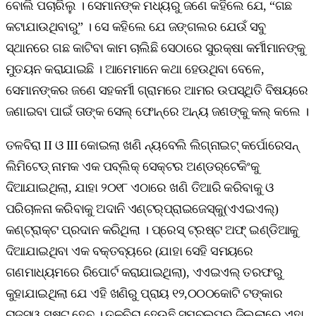
ବୋଲି ପଚାରିଲୁ । ସେମାନଙ୍କ ମଧ୍ୟରୁ ଜଣେ କହିଲେ ଯେ, “ଗଛ
କଟାଯାଉଥିବାରୁ” । ସେ କହିଲେ ଯେ ଜଙ୍ଗଲର ଯେଉଁ ସବୁ
ସ୍ଥାନରେ ଗଛ କାଟିବା କାମ ଚାଲିଛି ସେଠାରେ ସୁରକ୍ଷା କର୍ମୀମାନଙ୍କୁ
ମୁତୟନ କରାଯାଇଛି । ଆମେମାନେ କଥା ହେଉଥିବା ବେଳେ,
ସେମାନଙ୍କର ଜଣେ ସହକର୍ମୀ ଗ୍ରାମରେ ଆମର ଉପସ୍ଥିତି ବିଷୟରେ
ଜଣାଇବା ପାଇଁ ତାଙ୍କ ସେଲ୍‌ ଫୋନ୍‌ରେ ଅନ୍ୟ ଜଣଙ୍କୁ କଲ୍‌ କଲେ ।
ତଳବିରା II ଓ III କୋଇଲା ଖଣି ନ୍ୟବେଲି ଲିଗ୍‌ନାଇଟ୍‌ କର୍ପୋରେସନ୍‌
ଲିମିଟେଡ୍‌ ନାମକ ଏକ ପବ୍ଲିକ୍‌ ସେକ୍ଟର ଅଣ୍ଡର୍‌ଟେକିଂକୁ
ଦିଆଯାଇଥିଲା, ଯାହା ୨୦୧୮ ଏଠାରେ ଖଣି ତିଆରି କରିବାକୁ ଓ
ପରିଚାଳନା କରିବାକୁ ଅଦାନି ଏଣ୍ଟର୍‌ପ୍ରାଇଜେସ୍‌କୁ(ଏଏଇଏଲ୍‌)
କଣ୍ଟ୍ରାକ୍ଟ ପ୍ରଦାନ କରିଥିଲା । ପ୍ରେସ୍‌ ଟ୍ରଷ୍ଟ ଅଫ୍‌ ଇଣ୍ଡିଆକୁ
ଦିଆଯାଇଥିବା ଏକ ବକ୍ତବ୍ୟରେ (ଯାହା ସେହି ସମୟରେ
ଗଣମାଧ୍ୟମରେ ରିପୋର୍ଟ କରାଯାଇଥିଲା), ଏଏଇଏଲ୍‌ ତରଫରୁ
କୁହାଯାଇଥିଲା ଯେ ଏହି ଖଣିରୁ ପ୍ରାୟ ୧୨,୦୦୦କୋଟି ଟଙ୍କାର
ରାଜସ୍ୱ ସୃଷ୍ଟ ହେବ । ତଳବିରା ହେଉଛି ସମ୍ବଲପୁର ଜିଲ୍ଲାରେ ଏହା