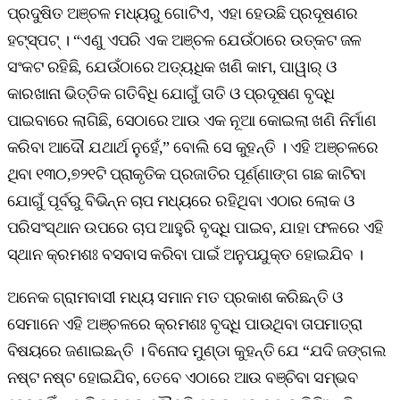
ପ୍ରଦୁଷିତ ଅଞ୍ଚଳ ମଧ୍ୟରୁ ଗୋଟିଏ, ଏହା ହେଉଛି ପ୍ରଦୂଷଣର
ହଟ୍‌ସ୍ପଟ୍‌ । “ଏଣୁ ଏପରି ଏକ ଅଞ୍ଚଳ ଯେଉଁଠାରେ ଉତ୍କଟ ଜଳ
ସଂକଟ ରହିଛି, ଯେଉଁଠାରେ ଅତ୍ୟଧିକ ଖଣି କାମ, ପାୱାର୍‌ ଓ
କାରଖାନା ଭିତ୍ତିକ ଗତିବିଧି ଯୋଗୁଁ ତାତି ଓ ପ୍ରଦୂଷଣ ବୃଦ୍ଧି
ପାଇବାରେ ଲାଗିଛି, ସେଠାରେ ଆଉ ଏକ ନୂଆ କୋଇଲା ଖଣି ନିର୍ମାଣ
କରିବା ଆଦୌ ଯଥାର୍ଥ ନୁହେଁ,” ବୋଲି ସେ କୁହନ୍ତି । ଏହି ଅଞ୍ଚଳରେ
ଥିବା ୧୩୦,୭୨୧ଟି ପ୍ରାକୃତିକ ପ୍ରଜାତିର ପୂର୍ଣ୍ଣାଙ୍ଗ ଗଛ କାଟିବା
ଯୋଗୁଁ ପୂର୍ବରୁ ବିଭିନ୍ନ ଚାପ ମଧ୍ୟରେ ରହିଥିବା ଏଠାର ଲୋକ ଓ
ପରିସଂସ୍ଥାନ ଉପରେ ଚାପ ଆହୁରି ବୃଦ୍ଧି ପାଇବ, ଯାହା ଫଳରେ ଏହି
ସ୍ଥାନ କ୍ରମଶଃ ବସବାସ କରିବା ପାଇଁ ଅନୁପଯୁକ୍ତ ହୋଇଯିବ ।
ଅନେକ ଗ୍ରାମବାସୀ ମଧ୍ୟ ସମାନ ମତ ପ୍ରକାଶ କରିଛନ୍ତି ଓ
ସେମାନେ ଏହି ଅଞ୍ଚଳରେ କ୍ରମଶଃ ବୃଦ୍ଧି ପାଉଥିବା ତାପମାତ୍ରା
ବିଷୟରେ ଜଣାଇଛନ୍ତି । ବିନୋଦ ମୁଣ୍ଡା କୁହନ୍ତି ଯେ “ଯଦି ଜଙ୍ଗଲ
ନଷ୍ଟ ନଷ୍ଟ ହୋଇଯିବ, ତେବେ ଏଠାରେ ଆଉ ବଞ୍ଚିବା ସମ୍ଭବ