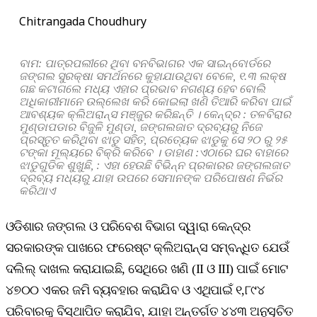
Chitrangada Choudhury
ବାମ: ପାତ୍ରପଲୀରେ ଥିବା ବନବିଭାଗର ଏକ ସାଇନ୍‌ବୋର୍ଡରେ
ଜଙ୍ଗଲ ସୁରକ୍ଷା ସମର୍ଥନରେ କୁହାଯାଉଥିବା ବେଳେ, ୧.୩ ଲକ୍ଷ
ଗଛ କଟାଗଲେ ମଧ୍ୟ ଏହାର ପ୍ରଭାବ ନଗଣ୍ୟ ହେବ ବୋଲି
ଅଧିକାରୀମାନେ ଉଲ୍ଲେଖ କରି କୋଇଲା ଖଣି ତିଆରି କରିବା ପାଇଁ
ଆବଶ୍ୟକ କ୍ଲିଅରାନ୍ସ ମଞ୍ଜୁର କରିଛନ୍ତି । କେନ୍ଦ୍ର : ତଳବିରାର
ମୁଣ୍ଡାପଡାର ବିଜୁଳି ମୁଣ୍ଡା, ଜଙ୍ଗଲଜାତ ଦ୍ରବ୍ୟରୁ ନିଜେ
ପ୍ରସ୍ତୁତ କରିଥିବା ଝାଡୁ ସହିତ, ପ୍ରତ୍ୟେକ ଝାଡୁକୁ ସେ ୨୦ ରୁ ୨୫
ଟଙ୍କା ମୂଲ୍ୟରେ ବିକ୍ରି କରିବେ । ଡାହାଣ :ଏଠାରେ ଘର ବାହାରେ
ଝାଡୁଗୁଡିକ ଶୁଖୁଛି, : ଏହା ହେଉଛି ବିଭିନ୍ନ ପ୍ରକାରର ଜଙ୍ଗଲଜାତ
ଦ୍ରବ୍ୟ ମଧ୍ୟରୁ ଯାହା ଉପରେ ସେମାନଙ୍କ ପରିପୋଷଣ ନିର୍ଭର
କରିଥାଏ
ଓଡିଶାର ଜଙ୍ଗଲ ଓ ପରିବେଶ ବିଭାଗ ଦ୍ୱାରା କେନ୍ଦ୍ର
ସରକାରଙ୍କ ପାଖରେ ଫରେଷ୍ଟ କ୍ଲିଅରାନ୍ସ ସମ୍ବନ୍ଧିତ ଯେଉଁ
ଦଲିଲ୍‌ ଦାଖଲ କରାଯାଇଛି, ସେଥିରେ ଖଣି (II ଓ III) ପାଇଁ ମୋଟ
୪୭୦୦ ଏକର ଜମି ବ୍ୟବହାର କରାଯିବ ଓ ଏଥିପାଇଁ ୧,୮୯୪
ପରିବାରକୁ ବିସ୍ଥାପିତ କରାଯିବ, ଯାହା ଅନ୍ତର୍ଗତ ୪୪୩ ଅନୁସୂଚିତ