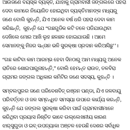
ଆଉଜଣେ ବୟସ୍କ ବ୍ୟକ୍ତି, ଯାହାକୁ ଗ୍ରାମବାସୀ ଜଙ୍ଗଲରେ ପହରା
ଦେବା କାମରେ ନିୟୋଜିତ ହୋଇଥିବା ବ୍ୟକ୍ତିମାନଙ୍କ ମଧ୍ୟରୁ
ଜଣେ ବୋଲି କୁହନ୍ତି, ଯିଏ ଅନେକ ବର୍ଷ ଧରି ପହରା ଦେବା କାମ
କରିଛନ୍ତି, କୁହନ୍ତି ଯେ “ଗଛଗୁଡିକ କଟି ତଳେ ପଡିଯାଉଥିବା
ଦେଖିଲେ ମୋର ଆଖି ଲୁହ ଛଳଛଳ ହୋଇଯାଉଛି । ଆମେ
ସେମାନଙ୍କୁ ନିଜର ସନ୍ତାନ ଭଳି ସୁରକ୍ଷା ପ୍ରଦାନ କରିଆସିଛୁ’’।
“ଗଛ କାଟିବା କାମ ଆରମ୍ଭ ହେବା ଦିନଠାରୁ ଆମ ମଧ୍ୟରୁ ଅନେକ
ରାତିରେ ଶୋଇପାରୁନାହାନ୍ତି,” ବୋଲି ହେମନ୍ତ ରାଉତ, ତଳବିରା
ଗ୍ରାମର ଜଙ୍ଗଲ ଅଧିକାର କମିଟିର ଜଣେ ସଦସ୍ୟ, କୁହନ୍ତି ।
ସମ୍ବଲପୁରର ଜଣେ ପରିବେଶବିତ୍‌ ରଞ୍ଜନ ପଣ୍ଡା, ଯିଏ ଜଳବାୟୁ
ପରିବର୍ତ୍ତନ ଓ ଜଳ ସମ୍ବନ୍ଧିତ ସମସ୍ୟା ଉପରେ କାର୍ଯ୍ୟ କରନ୍ତି,
କୁହନ୍ତି ଯେ ଜଙ୍ଗଲ ସୁରକ୍ଷା କରିବା ପାଇଁ ଗ୍ରାମବାସୀମାନେ
କରିଥିବା ପ୍ରୟାସ ନିଶ୍ଚିତ ଭାବେ ଉଲ୍ଲେଖନୀୟ କାରଣ
ଝାର୍‌ସୁଗୁଡା ଓ ଇବ୍‌ ଉପତ୍ୟାକା ଅଞ୍ଚଳ ହେଉଛି ଦେଶର ସର୍ବାଧିକ