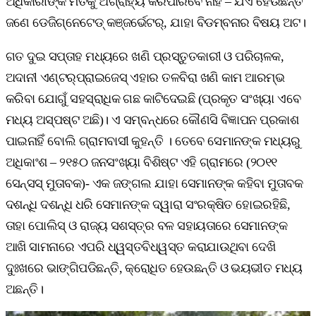
ଅଧିକାରୀଙ୍କ ମତକୁ ଅଗ୍ରାହ୍ୟ କରିପାରିବେ ନାହିଁ – ଯିଏ ହେଉଛନ୍ତି
ଜଣେ ଡେଜିଗ୍‌ନେଟେଡ୍‌ କଞ୍ଜର୍ଭେଟର୍‌, ଯାହା ବିଡମ୍ବନାର ବିଷୟ ଅଟ।
ଗତ ଦୁଇ ସପ୍ତାହ ମଧ୍ୟରେ ଖଣି ପ୍ରସ୍ତୁତକାରୀ ଓ ପରିଚାଳକ,
ଅଦାନୀ ଏଣ୍ଟର୍‌ପ୍ରାଇଜେସ୍‌ ଏହାର ତଳବିରା ଖଣି କାମ ଆରମ୍ଭ
କରିବା ଯୋଗୁଁ ସହସ୍ରାଧିକ ଗଛ କାଟିଦେଇଛି (ପ୍ରକୃତ ସଂଖ୍ୟା ଏବେ
ମଧ୍ୟ ଅସ୍ପଷ୍ଟ ଅଛି)। ଏ ସମ୍ବନ୍ଧରେ କୌଣସି ବିଜ୍ଞାପନ ପ୍ରକାଶ
ପାଇନାହିଁ ବୋଲି ଗ୍ରାମବାସୀ କୁହନ୍ତି । ତେବେ ସେମାନଙ୍କ ମଧ୍ୟରୁ
ଅଧିକାଂଶ – ୨୧୫୦ ଜନସଂଖ୍ୟା ବିଶିଷ୍ଟ ଏହି ଗ୍ରାମରେ (୨୦୧୧
ସେନ୍‌ସସ୍‌ ମୁତାବକ)- ଏକ ଜଙ୍ଗଲ ଯାହା ସେମାନଙ୍କ କହିବା ମୁତାବକ
ଦଶନ୍ଧି ଦଶନ୍ଧି ଧରି ସେମାନଙ୍କ ଦ୍ୱାରା ସଂରକ୍ଷିତ ହୋଇରହିଛି,
ତାହା ପୋଲିସ୍‌ ଓ ରାଜ୍ୟ ସଶସ୍ତ୍ର ବଳ ସହାୟତାରେ ସେମାନଙ୍କ
ଆଖି ସାମନାରେ ଏପରି ଧ୍ୱସ୍ତବିଧ୍ୱସ୍ତ କରାଯାଉଥିବା ଦେଖି
ଦୁଃଖରେ ଭାଙ୍ଗିପଡିଛନ୍ତି, କ୍ରୋଧିତ ହେଉଛନ୍ତି ଓ ଭୟଭୀତ ମଧ୍ୟ
ଅଛନ୍ତି।