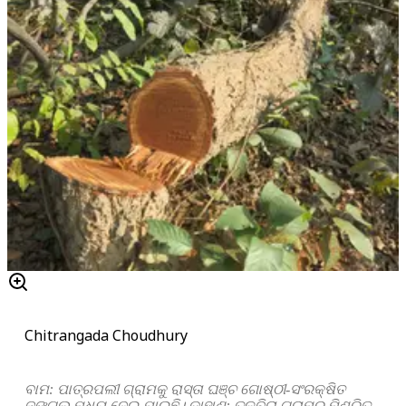
Chitrangada Choudhury
ବାମ: ପାତ୍ରପଲୀ ଗ୍ରାମକୁ ରାସ୍ତା ଘଞ୍ଚ ଗୋଷ୍ଠୀ-ସଂରକ୍ଷିତ
ଜଙ୍ଗଲ ମଧ୍ୟ ଦେଇ ଯାଇଛି। ଡାହାଣ: ତଳବିରା ଗ୍ରାମର ମିଶ୍ରିତ