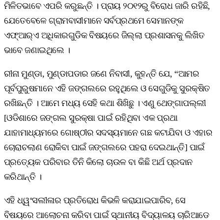
ମିଳିତଭାବେ ଏପରି କରୁଛନ୍ତି । ପ୍ରାୟ ୨୦୧୨ରୁ ବିରୋଧ ଜାରି ରହିଛି,
ଯେତେବେଳେ ଗ୍ରାମବାସୀମାନେ ସର୍ବପ୍ରଥମେ ସେମାନଙ୍କ
ଏଫ୍‌ଆର୍‌ଏ ଅଧିକାରଗୁଡିକ ବିଷୟରେ ଜିଲ୍ଲା ପ୍ରଶାସନକୁ ଲିଖିତ
ଭାବେ ଜଣାଇଥିଲେ ।
ରୀନା ମୁଣ୍ଡା, ମୁଣ୍ଡାପଡାର ଜଣେ ନିବାସୀ, କୁହନ୍ତି ଯେ, “ଆମର
ପୂର୍ବପୁରୁଷମାନେ ଏହି ଜଙ୍ଗଲରେ ରହୁଥିଲେ ଓ ସେଗୁଡିକୁ ସୁରକ୍ଷିତ
ରଖିଛନ୍ତି । ଆମେ ମଧ୍ୟ ସେହି କଥା ଶିଖିଛୁ । ଏଣୁ ଥେଙ୍ଗାପଲ୍ଲୀ
[ଓଡିଶାରେ ଜଙ୍ଗଲ ସୁରକ୍ଷା ପାଇଁ ରହିଥିବା ଏକ ପ୍ରଥା
ଯାହାମାଧ୍ୟମରେ ଗୋଷ୍ଠୀର ସଦସ୍ୟମାନେ ଗଛ କଟାଯିବା ଓ ଏହାର
ଚୋରାଚଲାଣ ରୋକିବା ପାଇଁ ଜଙ୍ଗଲରେ ପହରା ଦେଇଥାନ୍ତି] ପାଇଁ
ପ୍ରତ୍ୟେକ ପରିବାର ତିନି କିଲୋ ଚାଉଳ ବା କିଛି ଅର୍ଥ ପ୍ରଦାନ
କରିଥାନ୍ତି ।
ଏହି ଧ୍ୱଂସଲୀଳାର ପ୍ରତିରୋଧ କିଭଳି କରାଯାଇପାରିବ, ସେ
ବିଷୟରେ ଆଲୋଚନା କରିବା ପାଇଁ ସ୍ଥାନୀୟ ବିଦ୍ୟାଳୟ ଚାରିଆଡେ