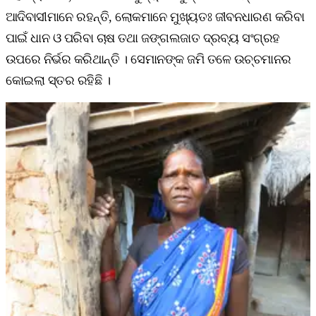
ଆଦିବାସୀମାନେ ରହନ୍ତି, ଲୋକମାନେ ମୁଖ୍ୟତଃ ଜୀବନଧାରଣ କରିବା
ପାଇଁ ଧାନ ଓ ପରିବା ଚାଷ ତଥା ଜଙ୍ଗଲଜାତ ଦ୍ରବ୍ୟ ସଂଗ୍ରହ
ଉପରେ ନିର୍ଭର କରିଥାନ୍ତି । ସେମାନଙ୍କ ଜମି ତଳେ ଉଚ୍ଚମାନର
କୋଇଲା ସ୍ତର ରହିଛି ।