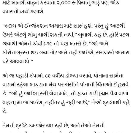
માટે ખાનગી વાહન કરવાના ૨,૦૦૦ રૂપિયાનું ભાડું પણ એક
વધારાનો ખર્ચ ગણાશે.
“કદાચ એ ઈન્જેકશન અમારા માટે સારું હશે. પરંતુ હું આટલી
ઉંમરે એટલું લાંબુ ચાલી શકતી નથી,” બુબાલી કહે છે. હોસ્પિટલ
જવાથી એમને કોવીડ-૧૯ નો પણ ખતરો છે. “જો અમે
કોરોનાગ્રસ્ત થઇ ગયા તો? અમે નહીં જઈએ, સરકારને અમારા
ઘરે આવવા દો.”
એ જ પહાડી કંપામાં, ૮૯ વર્ષીય ડોલ્યા વસાવે, પોતાના સામેના
વાડામાં રહેલા લાકડાના મંચ પર બેસીને પોતાની ચિંતાઓ દોહરાવે
છે. “જો હું જઈશ [રસી લેવા માટે], તો ફક્ત ગાડી [ચાર પૈડા વાળા
વાહન] માં જ જઈશ, નહીંતર હું નહીં જાઉં,” તેઓ દ્રઢતાથી કહે
છે.
તેમની દ્રષ્ટિ કમજોર થઇ રહી છે, અને તેઓ તેમની