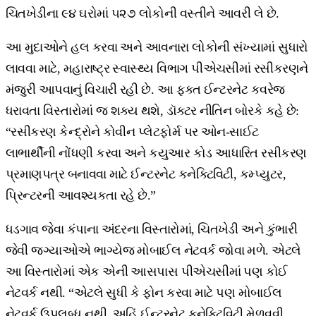
ચિતખેડીના ૯૪ ઘરોમાં ૫૨૭ લોકોની વસ્તીને આવરી લે છે.
આ મુદાઓને હલ કરવા અને આવનારા લોકોની સંખ્યામાં સુધારો
લાવવા માટે, મહારાષ્ટ્ર સ્વાસ્થ્ય વિભાગ પીએચસીમાં રસીકરણને
મંજુરી આપવાનું વિચારી રહી છે. આ ફક્ત ઈન્ટરનેટ કવરેજ
ધરાવતા વિસ્તારોમાં જ શક્ય થશે, ડૉક્ટર નીતિન બોરકે કહે છે:
“રસીકરણ કેન્દ્રોને કોવીન પ્લેટફોર્મ પર ઓન-સાઈટ
લાભાર્થીની નોંધણી કરવા અને કયુઆર કોડ આધારિત રસીકરણ
પ્રમાણપત્ર બનાવવા માટે ઈન્ટરનેટ કનેક્ટિવિટી, કમ્પ્યુટર,
પ્રિન્ટરની આવશ્યકતા રહે છે.”
ધડગાવ જેવા કંપાના અંદરના વિસ્તારોમાં, ચિતખેડી અને કુંભારી
જેવી જગ્યાઓએ ભાગ્યેજ મોબાઈલ નેટવર્ક જોવા મળે. એટલે
આ વિસ્તારોમાં એક એની આસપાસ પીએચસીમાં પણ કોઈ
નેટવર્ક નથી. “એટલે સુધી કે ફોન કરવા માટે પણ મોબાઈલ
નેટવર્ક ઉપલબ્ધ નથી, અહિં ઈન્ટરનેટ કનેક્ટિવિટી મેળવવી