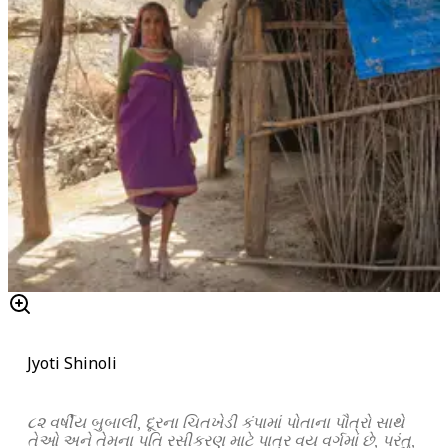
Jyoti Shinoli
૮૨ વર્ષીય બુબાલી, દૂરના ચિતખેડી કંપામાં પોતાના પૌત્રો સાથે
તેઓ અને તેમના પતિ રસીકરણ માટે પાત્ર વય વર્ગમાં છે, પરંતુ,