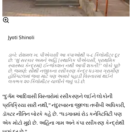
Jyoti Shinoli
ડાબે: રોશમલ ખ. પીએચસી આ કંપાઓથી ૫-૮ કિલોમીટર દૂર
છે: ‘શું સરકાર અમને અહિં [સ્થાનિક પીએચસી, પ્રાથમિક
સ્વાસ્થ્ય કેન્દ્રમાં] ઈન્જેકશન નથી આપી શકતી?’ લોકો પૂછે
છે. જમણે: સૌથી નજીકના રસીકરણ કેન્દ્ર ધડગાવ ગ્રામીણ
હોસ્પિટલમાં જવા માટે પણ અમારે પહાડી વિસ્તારમાં થઈને
લગભગ ૨૦ કિલોમીટર ચાલીને જવું પડે છે.
“દુર્ગમ આદિવાસી વિસ્તારોમાં રસીકરણને લઈને લોકોની
પ્રતિક્રિયા સારી નથી,” નંદુરબારના જીલ્લા તબીબી અધિકારી,
ડૉક્ટર નીતિન બોરકે કહે છે. “ધડગાવમાં રોડ કનેક્ટિવિટી પણ
એક મોટો મુદ્દો છે. અહિંના ગામ અને કંપા રસીકરણ કેન્દ્રોથી
ઘણાં દૂર છે.”