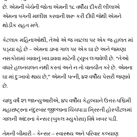
છે. એમની બેચેની જોતા એમની ૧૮ વર્ષીય દીકરી લીલાએ
એમના પગની માલીશ કરવાની શરૂ કરી દીધી જેથી એમને
થોડીક રાહત મળે.
કેટલાક મહિનાઓથી, તેઓ એ જ ખાટલા પર એક જ હાલત માં
પડ્યા રહે છે – એમના ડાબા ગાલ પર એક ઘા છે અને જમણા
નસકોરામાં ખાવાનું ખવડાવવા માટેની ટ્યુબ લગાવેલી છે. “તેઓ
વધારે હલનચલન નથી કરતાં અને ન તો વાતચીત કરે છે. એમના
ઘા માં દુઃખાવો થાય છે,” એમની પત્ની, ૪૨ વર્ષીય પેસરી જણાવે
છે.
ચાલુ વર્ષે ૨૧ જાન્યુઆરીએ, ૪૫ વર્ષીય કેહલ્યાને ઉત્તર-પશ્ચિમી
મહારાષ્ટ્રના નંદુરબાર જીલ્લાના ચિંચપાડા ખ્રિસ્તી હોસ્પીટલમાં
ગાલની અંદરના કેન્સર (બુકલ મ્યુકોસા) વિષે ખબર પડી.
તેમની બીમારી – કેન્સર – સ્વાસ્થ્ય અને પરિવાર કલ્યાણ