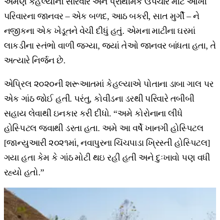
એમણે કેહલ્યાની સારવાર અને પ્રાથમિક ઉપચાર માટે આખા
પરિવારના જાનવર – એક બળદ, આઠ બકરી, સાત મુર્ગી – ને
નજીકના એક ખેડૂતને વેચી દીધું હતું. એમના માટીના ઘરમાં
લાકડીના સ્તંભો વાળી જગ્યા, જ્યાં તેઓ જાનવર બાંધતા હતા, તે
અત્યારે નિર્જન છે.
એપ્રિલ ૨૦૨૦ની શરૂઆતમાં કેહલ્યાએ પોતાના ડાબા ગાલ પર
એક ગાંઠ જોઈ હતી. પરંતુ, કોવીડના ડરથી પરિવારે તબીબી
સહાય લેવાથી ઇનકાર કરી દીધો. “અમે કોરોનાના લીધે
હોસ્પિટલ જવાથી ડરતા હતા. અમે આ વર્ષે ખાનગી હોસ્પિટલ
[જાન્યુઆરી ૨૦૨૧માં, નવાપુરના ચિંચપાડા ખ્રિસ્તી હોસ્પિટલ]
ગયા હતા કેમ કે ગાંઠ મોટી થઇ રહી હતી અને દુઃખાવો પણ વધી
રહ્યો હતો.”