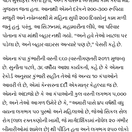
પછી મુસાફરી કરતા હતા, અને કપાસના ખેતરોમાં કામ કરવા માટે
ગુજરાત જતા હતા. આનાથી એમને દરેકને ૨૦૦-૩૦૦ રૂપિયા
મજુરી અને નવેમ્બરથી મે મહિના સુધી ૨૦૦ દિવસોનું કામ મળી
જતું હતું. પરંતુ, આ સિઝનમાં, મહામારીના લીધે, આ પરિવાર
પોતાના કંપા માંથી બહાર નથી ગયો. “અને હવે તેઓ ખાટલા પર
પડેલા છે, અને બહાર વાઇરસ અત્યારે પણ છે,” પેસરી કહે છે.
એમના કંપા કુંભારીની વસ્તી ૬૬૦ (વસ્તીગણતરી ૨૦૧૧ મુજબ)
છે. સુનીતા પટલે, ૩૬ વર્ષીય આશા કાર્યકર્તા, કહે છે કે એમના
રેકોર્ડ અનુસાર કુંભારી સહીત તેઓ જે અન્ય ૧૦ કંપાઓને
આવરી લે છે, એમાં કેન્સરના દર્દી એકમાત્ર કેહલ્યા જ છે.
એમનો અંદાજો છે કે આ કંપાઓની કુલ વસ્તી લગભગ ૫,૦૦૦
છે, અને તેઓ આગળ ઉમેરે છે કે, “અમારી પાસે ૪૫ વર્ષથી વધુ
વયના લગભગ ૫૦ પુરુષો અને મહિલાઓ છે, જેઓ સિકલ સેલ
રોગ [લાલ રક્તકણોની ખામી, જે માર્ગદર્શિકામાં નોંધેલ ૨૦ ગંભીર
બીમારીઓમાં શામેલ છે] થી પીડિત હતા અને લગભગ ૨૫૦ લોકો