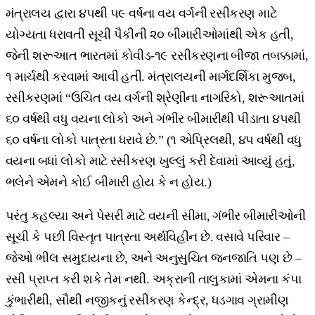
મંત્રાલય દ્વારા ૪૫થી ૫૯ વર્ષના વય વર્ગની રસીકરણ માટે
યોગ્યતા ધરાવતી સૂચી પૈકીની ૨૦ બીમારીઓમાંથી એક હતી,
જેની શરૂઆત ભારતમાં કોવીડ-૧૯ રસીકરણના બીજા તબક્કામાં,
૧ માર્ચથી કરવામાં આવી હતી. મંત્રાલયની માર્ગદર્શિકા મુજબ,
રસીકરણમાં “ઉચિત વય વર્ગની શ્રેણીના નાગરિકો, શરૂઆતમાં
૬૦ વર્ષથી વધુ વયના લોકો અને ગંભીર બીમારીથી પીડાતા ૪૫થી
૬૦ વર્ષના લોકો પાત્રતા ધરાવે છે.” (૧ એપ્રિલથી, ૪૫ વર્ષથી વધુ
વયના બધાં લોકો માટે રસીકરણ ખુલ્લું કરી દેવામાં આવ્યું હતું,
ભલેને એમને કોઈ બીમારી હોય કે ન હોય.)
પરંતુ કહલ્યા અને પેસરી માટે વયની સીમા, ગંભીર બીમારીઓની
સૂચી કે પછી વિસ્તૃત પાત્રતા અર્થવિહીન છે. વસાવે પરિવાર –
જેઓ ભીલ સમુદાયના છે, અને અનુસુચિત જનજાતિ પણ છે –
રસી પ્રાપ્ત કરી શકે તેમ નથી. અક્રાની તાલુકામાં એમના કંપા
કુંભારીથી, સૌથી નજીકનું રસીકરણ કેન્દ્ર, ધડગાવ ગ્રામીણ