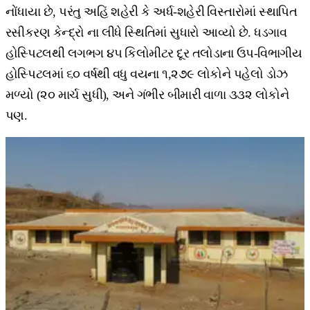
નોંધાયા છે, પરંતુ અહિં શહેરી કે અર્ધ-શહેરી વિસ્તારોમાં સ્થાપિત
રસીકરણ કેન્દ્રો ના લીધે સ્થિતિમાં સુધારો આવ્યો છે. ધડગાવ
હોસ્પિટલથી લગભગ ૪૫ કિલોમીટર દૂર તલોડાના ઉપ-વિભાગીય
હોસ્પિટલમાં ૬૦ વર્ષથી વધુ વયના ૧,૨૭૯ લોકોને પહેલો ડોઝ
મળ્યો (૨૦ માર્ચ સુધી), અને ગંભીર બીમારી વાળા ૩૩૨ લોકોને
પણ.