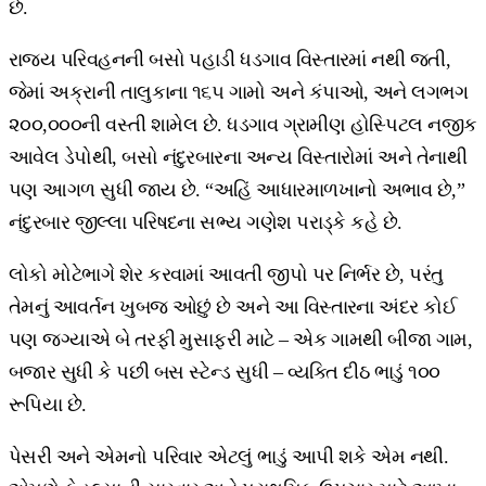
છે.
રાજ્ય પરિવહનની બસો પહાડી ધડગાવ વિસ્તારમાં નથી જતી,
જેમાં અક્રાની તાલુકાના ૧૬૫ ગામો અને કંપાઓ, અને લગભગ
૨૦૦,૦૦૦ની વસ્તી શામેલ છે. ધડગાવ ગ્રામીણ હોસ્પિટલ નજીક
આવેલ ડેપોથી, બસો નંદુરબારના અન્ય વિસ્તારોમાં અને તેનાથી
પણ આગળ સુધી જાય છે. “અહિં આધારમાળખાનો અભાવ છે,”
નંદુરબાર જીલ્લા પરિષદના સભ્ય ગણેશ પરાડ્કે કહે છે.
લોકો મોટેભાગે શેર કરવામાં આવતી જીપો પર નિર્ભર છે, પરંતુ
તેમનું આવર્તન ખુબજ ઓછું છે અને આ વિસ્તારના અંદર કોઈ
પણ જગ્યાએ બે તરફી મુસાફરી માટે – એક ગામથી બીજા ગામ,
બજાર સુધી કે પછી બસ સ્ટેન્ડ સુધી – વ્યક્તિ દીઠ ભાડું ૧૦૦
રૂપિયા છે.
પેસરી અને એમનો પરિવાર એટલું ભાડું આપી શકે એમ નથી.