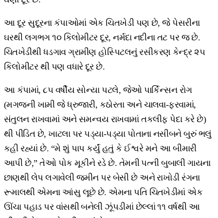
આ દૂર સુદૂરના કંપાઓમાં એક ચિતખેડી પણ છે, જે પેસરીના
ઘરથી લગભગ ૧૦ કિલોમીટર દૂર, નર્મદા નદીના તટ પર જ છે.
ચિતખેડીથી ધડગાવ ગ્રામીણ હોસ્પિટલનું રસીકરણ કેન્દ્ર ૨૫
કિલોમીટર થી પણ વધારે દૂર છે.
આ કંપામાં, ૮૫ વર્ષીય સોન્યા પટલે, જેઓ પાર્કિન્સન રોગ
(મગજની ખામી જે ધ્રુજારી, કઠોરતા અને ચાલવા-ફરવામાં,
સંતુલન રાખવામાં અને સમન્વય રાખવામાં તકલીફ પેદા કરે છે)
થી પીડિત છે, ખાટલા પર પડ્યા-પડ્યા પોતાના નસીબને બુરું ભલું
કહી રહ્યાં છે. “મે શું પાપ કર્યું હતું કે ઈશ્વરે મને આ બીમારી
આપી છે,” તેઓ પોક મૂકીને રડે છે. તેમની પત્ની બુબાલી ગાયના
છાણથી લેપ લગાવેલી જમીન પર બેસી છે અને રાખોડી રંગના
રૂમાલથી એમના આંસુ લૂછે છે. એમના પતિ ચિતખેડીમાં એક
ઊંચા પહાડ પર વાંસથી બનેલી ઝૂંપડીમાં છેલ્લાં ૧૧ વર્ષથી આ