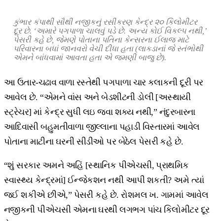
કુંભાર કંપાથી સૌથી નજીકનું રસીકરણ કેન્દ્ર ૨૦ કિલોમીટર
દૂર છે. ‘અમારે પગપાળા ચાલવું પડે છે. અન્ય કોઈ વિકલ્પ નથી,’
પેસરી કહે છે, જેમણે પોતાના પતિના કેન્સરના ઈલાજ માટે
પરિવારના બધાં જાનવરો વેચી દીધા હતા (લાકડાનાં જે સ્તંભોથી
એમને બાંધવામાં આવતા હતા એ જમણી બાજુ છે).
આ ઉતાર-ચઢાવ વાળા રસ્તેથી પગપાળા ચાર કલાકની દૂરી પર
આવેલ છે. “એમને વાંસ અને બેડશીટની ડોલી [અસ્થાયી
સ્ટ્રેચર] માં કેન્દ્ર સુધી લઇ જવા શક્ય નથી,” નંદુરબારના
આદિવાસી બહુમતીવાળા જીલ્લાના પહાડી વિસ્તારમાં આવેલ
પોતાના માટીના ઘરની સીડીઓ પર બેઠેલ પેસરી કહે છે.
“શું સરકાર અમને અહિં [સ્થાનિક પીએચસી, પ્રાથમિક
સ્વાસ્થ્ય કેન્દ્રમાં] ઈન્જેકશન નથી આપી શકતી? અમે ત્યાં
જઈ શકીએ છીએ,” પેસરી કહે છે. રોશમલ ખ. ગામમાં આવેલ
નજીકની પીએચસી એમના ઘરથી લગભગ પાંચ કિલોમીટર દૂર