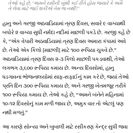
તેઓ કહે છે, ‘અમને રસીની ખુશી કઈ રીતે હોય જ્યારે કે અમે
તે લેવા માટે જઈ શકીએ તેમ જ નથી?’
હાનુ અને ગરજી અઠવાડિયામાં ત્રણ દિવસ, સવારે ૯ વાગ્યાથી
બપોરે ૨ વાગ્યા સુધી નર્મદા નદીમાં માછલી પકડે છે. ગરજી કહે છે
કે, “એક વેપારી અઠવાડિયામાં ત્રણ દિવસ અમારા કંપામાં અવે
છે. તેઓ એક કિલો [માછલી] માટે ૧૦૦ રૂપિયા ચુકવે છે.”
અઠવાડિયામાં ત્રણ દિવસ ૨-૩ કિલો માછલી પકડવાથી, તેઓ
લગભગ ૩,૬૦૦ રૂપિયા કમાય છે. અન્ય દિવસોમાં, હાનુ
ધડગાવના ભોજનાલયોમાં સાફ-સફાઈનું કામ કરે છે, જ્યાં તેઓ
પ્રતિ દિન ૩૦૦ રૂપિયા કમાય છે, અને ગરજી ખેતમજૂર તરીકે
૧૦૦ રૂપિયા કમાય છે. તેઓ કહે છે, “અમને બંનેને મહિનામાં
૧૦-૧૨ દિવસોનું કામ મળી જાય છે, અમુક વાર તો એટલું પણ
નથી મળતું.”
આ કારણે સોન્યા અને બુબાલી માટે રસીકરણ કેન્દ્ર સુધી જવા