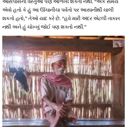
આસપાસની વસ્તુઓ પણ ઓળખી શકતા નથી. “એક સમય
એવો હતો કે હું આ ઊંચાનીચા પર્વતો પર આસાનીથી ચાલી
શકતો હતો,” તેઓ યાદ કરે છે. “હવે મારી અંદર એટલી તાકાત
નથી અને હું ચોખ્ખું જોઈ પણ શકતો નથી.”