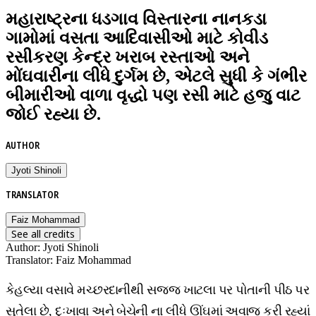
મહારાષ્ટ્રના ધડગાવ વિસ્તારના નાનકડા
ગામોમાં વસતા આદિવાસીઓ માટે કોવીડ
રસીકરણ કેન્દ્ર ખરાબ રસ્તાઓ અને
મોંઘવારીના લીધે દુર્ગમ છે, એટલે સુધી કે ગંભીર
બીમારીઓ વાળા વૃદ્ધો પણ રસી માટે હજુ વાટ
જોઈ રહ્યા છે.
AUTHOR
Jyoti Shinoli
TRANSLATOR
Faiz Mohammad
See all credits
Author
:
Jyoti Shinoli
Translator
:
Faiz Mohammad
કેહલ્યા વસાવે મચ્છરદાનીથી સજ્જ ખાટલા પર પોતાની પીઠ પર
સુતેલા છે, દુઃખાવા અને બેચેની ના લીધે ઊંઘમાં અવાજ કરી રહ્યાં