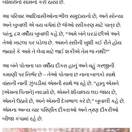
બીમારીનો સામનો કરી રહ્યાં છે.
આ પરિવાર આદિવાસીઓના ભીલ સમુદાયનો છે, અને સોન્યા
અને બુબાલી એ વય વર્ગમાં છે જેઓ રસીકરણ માટે પાત્ર છે.
પરંતુ, ૮૨ વર્ષીય બુબાલી કહે છે, “અમે બંને ઘરડાં છીએ અને
તેઓ ખાટલા પર પડેલા છે. અમને રસીની ખુશી કઈ રીતે હોય
જ્યારે કે અમે તે લેવા માટે જઈ શકીએ તેમ જ નથી?”
આ બંને પોતાના ૫૦ વર્ષીય દીકરા હાનું અને વહું ગરજીની
કમાણી પર નિર્ભર છે – તેઓ પોતાના છ નાના બાળકો સાથે
વાંસની નાની ઝુંપડીમાં એમની સાથે જ રહે છે. “હાનુ એમને
[એમના પિતાને] નવડાવે છે, એમને શૌચાલય લઇ જાય છે,
એમને ઉઠાવે છે, અને એમની દેખભાળ કરે છે,” બુબાલી કહે છે.
એમના અન્ય ચાર પરિણીત દીકરાઓ અને ત્રણ દીકરીઓ
બીજા કંપામાં રહે છે.