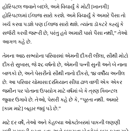
હોસ્પિટલ જવાને બદલે, અમે વિચાર્યું કે મોટી [ખાનગી]
હોસ્પિટલમાં ઈલાજ સારો કરશે. અમે વિચાર્યું કે અમારે પૈસા તો
ખર્ચ કરવા પડશે પણ ઈલાજ સારો થશે. ત્યાંના ડૉકટરે કહ્યું કે
સર્જરી કરવી જરૂરી છે, પરંતુ હવે અમારી પાસે પૈસા નથી,” તેઓ
આગળ કહે છે.
તેમના આઠ સભ્યોના પરિવારમાં એમની દીકરી લીલા, સૌથી મોટો
દીકરો સુબાસ, જે ૨૮ વર્ષનો છે, એમની પત્ની સુની અને બે નાના
બાળકો છે, અને પેસરીનો સૌથી નાનો દીકરો, ૧૪ વર્ષીય અનીલ
છે. આ પરિવાર ચોમાસા દરમિયાન સીધા ઢાળ વાળી એક એકર
જમીન પર પોતાના ઉપયોગ માટે વર્ષમાં બે કે ત્રણ ક્વિન્ટલ
જુવાર ઉગાવે છે. તેઓ, પેસરી કહે છે કે, “પૂરતા નથી. અમારે
[કામ માટે] બહાર જવું પડે છે.”
માટે દર વર્ષે, તેઓ અને કેહલ્યા ઓક્ટોબરમાં પાકની લણણી