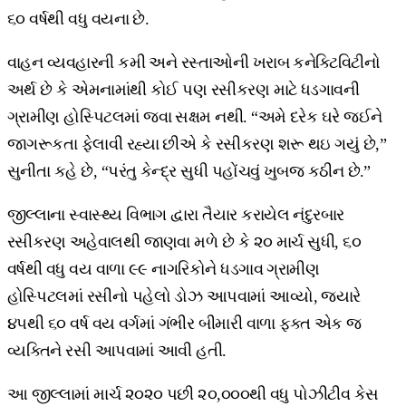
૬૦ વર્ષથી વધુ વયના છે.
વાહન વ્યવહારની કમી અને રસ્તાઓની ખરાબ કનેક્ટિવિટીનો
અર્થ છે કે એમનામાંથી કોઈ પણ રસીકરણ માટે ધડગાવની
ગ્રામીણ હોસ્પિટલમાં જવા સક્ષમ નથી. “અમે દરેક ઘરે જઈને
જાગરૂકતા ફેલાવી રહ્યા છીએ કે રસીકરણ શરૂ થઇ ગયું છે,”
સુનીતા કહે છે, “પરંતુ કેન્દ્ર સુધી પહોંચવું ખુબજ કઠીન છે.”
જીલ્લાના સ્વાસ્થ્ય વિભાગ દ્વારા તૈયાર કરાયેલ નંદુરબાર
રસીકરણ અહેવાલથી જાણવા મળે છે કે ૨૦ માર્ચ સુધી, ૬૦
વર્ષથી વધુ વય વાળા ૯૯ નાગરિકોને ધડગાવ ગ્રામીણ
હોસ્પિટલમાં રસીનો પહેલો ડોઝ આપવામાં આવ્યો, જ્યારે
૪૫થી ૬૦ વર્ષ વય વર્ગમાં ગંભીર બીમારી વાળા ફક્ત એક જ
વ્યક્તિને રસી આપવામાં આવી હતી.
આ જીલ્લામાં માર્ચ ૨૦૨૦ પછી ૨૦,૦૦૦થી વધુ પોઝીટીવ કેસ