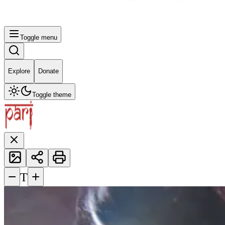
Toggle menu
Explore
Donate
Toggle theme
−
+
T