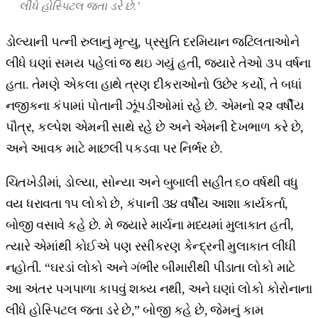
લીધે હોસ્પિટલ જતા ડરે છે.’
ડોલ્યાની પત્ની રુલાનું મૃત્યુ, પ્રસુતિ દરમિયાન જટિલતાઓને
લીધે ઘણાં સમય પહેલાં જ થઇ ગયું હતી, જ્યારે તેઓ ૩૫ વર્ષના
હતા. તેમણે એકલા હાથે ત્રણ દીકરાઓનો ઉછેર કર્યો, તે બધાં
નજીકના કંપામાં પોતાની ઝૂંપડીઓમાં રહે છે. એમનો ૨૨ વર્ષીય
પૌત્ર, કલ્પેશ એમની સાથે રહે છે અને એમની દેખભાળ કરે છે,
અને આવક માટે માછલી પકડવા પર નિર્ભર છે.
ચિતખેડીમાં, ડોલ્યા, સોન્યા અને બુબાલી સહીત ૬૦ વર્ષથી વધુ
વય ધરાવતા ૧૫ લોકો છે, કંપાની ૩૪ વર્ષીય આશા કાર્યકર્તા,
બોજી વસાવે કહે છે. મે જ્યારે માર્ચના મધ્યમાં મુલાકાત હતી,
ત્યારે એમાંથી કોઈએ પણ રસીકરણ કેન્દ્રની મુલાકાત લીધી
નહોતી. “ઘરડાં લોકો અને ગંભીર બીમારીથી પીડાતા લોકો માટે
આ અંતર પગપાળા કાપવું શક્ય નથી, અને ઘણાં લોકો કોરોનાના
લીધે હોસ્પિટલ જતા ડરે છે,” બોજી કહે છે, જેમનું કામ