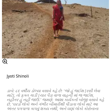
Jyoti Shinoli
ડાબે: ૮૯ વર્ષીય ડોલ્યા વસાવે કહે છે: ‘જો હું જઈશ [રસી લેવા
માટે], તો ફક્ત ગાડી [ચાર પૈડા વાળા વાહન] માં જ જઈશ,
નહીંતર હું નહીં જાઉં.’ જમણે: આશા કાર્યકર્તા બોજી વસાવે કહે
છે, ‘ઘરડાં લોકો અને ગંભીર બીમારીથી પીડાતા લોકો માટે આ
અંતર પગપાળા કાપવું શક્ય નથી, અને ઘણાં લોકો કોરોનાના