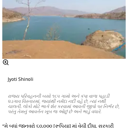
Jyoti Shinoli
રાજ્ય પરિવહનની બસો ૧૬૫ ગામો અને કંપા વાળા પહાડી
ધડગાવ વિસ્તારમાં, જ્યાંથી નર્મદા નદી વહે છે, ત્યાં નથી
ચાલતી. લોકો મોટે ભાગે શેર કરવામાં આવતી જીપો પર નિર્ભર છે,
પરંતુ તેમનું આવર્તન ખૂબ જ ઓછું છે અને ભાડું વધારે.
“મે બધાં જાનવરો ૬૦,૦૦૦ [રૂપિયા] માં વેચી દીધા. સરકારી