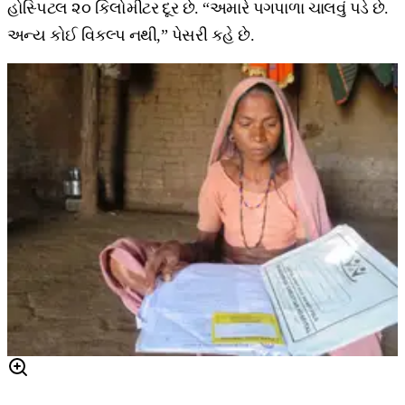
હોસ્પિટલ ૨૦ કિલોમીટર દૂર છે. “અમારે પગપાળા ચાલવું પડે છે.
અન્ય કોઈ વિકલ્પ નથી,” પેસરી કહે છે.