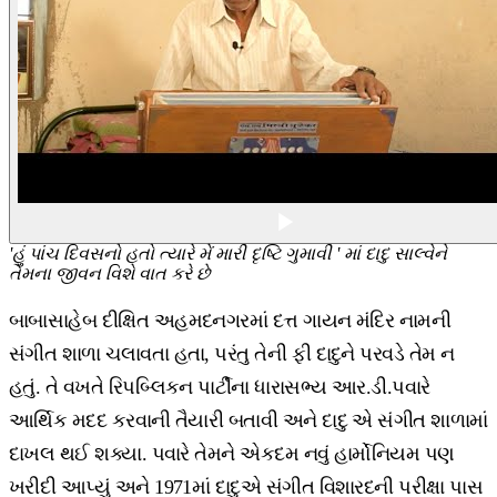
'હું પાંચ દિવસનો હતો ત્યારે મેં મારી દૃષ્ટિ ગુમાવી ' માં દાદુ સાલ્વેને
તેમના જીવન વિશે વાત કરે છે
બાબાસાહેબ દીક્ષિત અહમદનગરમાં દત્ત ગાયન મંદિર નામની
સંગીત શાળા ચલાવતા હતા, પરંતુ તેની ફી દાદુને પરવડે તેમ ન
હતું. તે વખતે રિપબ્લિકન પાર્ટીના ધારાસભ્ય આર.ડી.પવારે
આર્થિક મદદ કરવાની તૈયારી બતાવી અને દાદુ એ સંગીત શાળામાં
દાખલ થઈ શક્યા. પવારે તેમને એકદમ નવું હાર્મોનિયમ પણ
ખરીદી આપ્યું અને 1971માં દાદુએ સંગીત વિશારદની પરીક્ષા પાસ