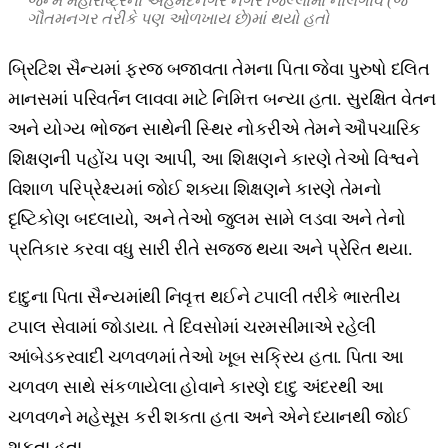
જન્મ મહારાષ્ટ્રના અહમદનગર નગર જિલ્લામાં નાલેગાંવ (જે
ગૌતમનગર તરીકે પણ ઓળખાય છે)માં થયો હતો
બ્રિટિશ સૈન્યમાં ફરજ બજાવતા તેમના પિતા જેવા પુરુષો દલિત
માનસમાં પરિવર્તન લાવવા માટે નિમિત્ત બન્યા હતા. સુરક્ષિત વેતન
અને યોગ્ય ભોજન સાથેની સ્થિર નોકરીએ તેમને ઔપચારિક
શિક્ષણની પહોંચ પણ આપી, આ શિક્ષણને કારણે તેઓ વિશ્વને
વિશાળ પરિપ્રેક્ષ્યમાં જોઈ શક્યા શિક્ષણને કારણે તેમનો
દૃષ્ટિકોણ બદલાયો, અને તેઓ જુલમ સામે લડવા અને તેનો
પ્રતિકાર કરવા વધુ સારી રીતે સજ્જ થયા અને પ્રેરિત થયા.
દાદુના પિતા સૈન્યમાંથી નિવૃત્ત થઈને ટપાલી તરીકે ભારતીય
ટપાલ સેવામાં જોડાયા. તે દિવસોમાં ચરમસીમાએ રહેલી
આંબેડકરવાદી ચળવળમાં તેઓ ખૂબ સક્રિય હતા. પિતા આ
ચળવળ સાથે સંકળાયેલા હોવાને કારણે દાદુ અંદરથી આ
ચળવળને મહેસૂસ કરી શકતા હતા અને એને ધ્યાનથી જોઈ
શકતા હતા.