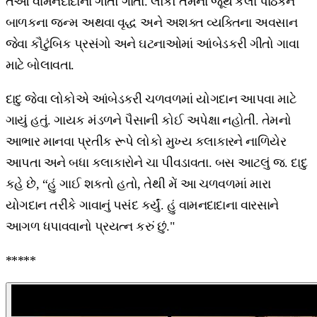
તેઓ વામનદાદાના ગીતો ગાતા. લોકો તેમના જૂથ કલા પાઠકને
બાળકના જન્મ અથવા વૃદ્ધ અને અશક્ત વ્યક્તિના અવસાન
જેવા કૌટુંબિક પ્રસંગો અને ઘટનાઓમાં આંબેડકરી ગીતો ગાવા
માટે બોલાવતા.
દાદુ જેવા લોકોએ આંબેડકરી ચળવળમાં યોગદાન આપવા માટે
ગાયું હતું. ગાયક મંડળને પૈસાની કોઈ અપેક્ષા નહોતી. તેમનો
આભાર માનવા પ્રતીક રૂપે લોકો મુખ્ય કલાકારને નાળિયેર
આપતા અને બધા કલાકારોને ચા પીવડાવતા. બસ આટલું જ. દાદુ
કહે છે, “હું ગાઈ શકતો હતો, તેથી મેં આ ચળવળમાં મારા
યોગદાન તરીકે ગાવાનું પસંદ કર્યું. હું વામનદાદાના વારસાને
આગળ ધપાવવાનો પ્રયત્ન કરું છું."
*****