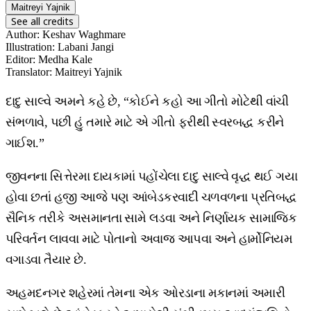
Maitreyi Yajnik
See all credits
Author
:
Keshav Waghmare
Illustration
:
Labani Jangi
Editor
:
Medha Kale
Translator
:
Maitreyi Yajnik
દાદુ સાલ્વે અમને કહે છે, “કોઈને કહો આ ગીતો મોટેથી વાંચી
સંભળાવે, પછી હું તમારે માટે એ ગીતો ફરીથી સ્વરબદ્ધ કરીને
ગાઈશ.”
જીવનના સિત્તેરમા દાયકામાં પહોંચેલા દાદુ સાલ્વે વૃદ્ધ થઈ ગયા
હોવા છતાં હજી આજે પણ આંબેડકરવાદી ચળવળના પ્રતિબદ્ધ
સૈનિક તરીકે અસમાનતા સામે લડવા અને નિર્ણાયક સામાજિક
પરિવર્તન લાવવા માટે પોતાનો અવાજ આપવા અને હાર્મોનિયમ
વગાડવા તૈયાર છે.
અહમદનગર શહેરમાં તેમના એક ઓરડાના મકાનમાં અમારી