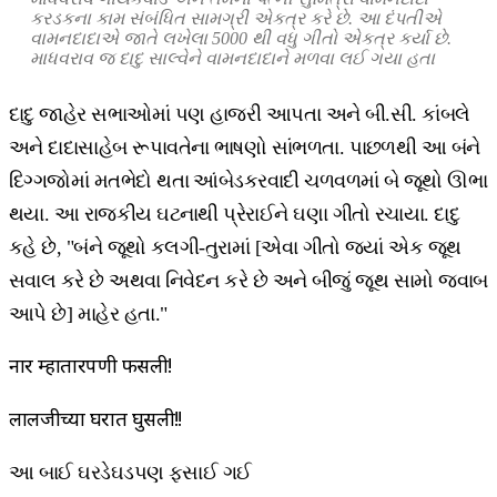
કરડકના કામ સંબંધિત સામગ્રી એકત્ર કરે છે. આ દંપતીએ
વામનદાદાએ જાતે લખેલા 5000 થી વધુ ગીતો એકત્ર કર્યા છે.
માધવરાવ જ દાદુ સાલ્વેને વામનદાદાને મળવા લઈ ગયા હતા
દાદુ જાહેર સભાઓમાં પણ હાજરી આપતા અને બી.સી. કાંબલે
અને દાદાસાહેબ રૂપાવતેના ભાષણો સાંભળતા. પાછળથી આ બંને
દિગ્ગજોમાં મતભેદો થતા આંબેડકરવાદી ચળવળમાં બે જૂથો ઊભા
થયા. આ રાજકીય ઘટનાથી પ્રેરાઈને ઘણા ગીતો રચાયા. દાદુ
કહે છે, "બંને જૂથો કલગી-તુરામાં [એવા ગીતો જ્યાં એક જૂથ
સવાલ કરે છે અથવા નિવેદન કરે છે અને બીજું જૂથ સામો જવાબ
આપે છે] માહેર હતા."
नार म्हातारपणी फसली!
लालजीच्या घरात घुसली!!
આ બાઈ ઘરડેઘડપણ ફસાઈ ગઈ