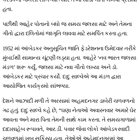
હતા.
પછીથી આહેર પોતાનો બધો જ સમય જલસા માટે અને તેમના
ગીતો દ્વારા દલિતોમાં જાગૃતિ લાવવા માટે સમર્પિત કરતા હતા.
1952 માં આંબેડકર અનુસૂચિત જાતિ ફેડરેશનના ઉમેદવાર તરીકે
મુંબઈથી સામાન્ય ચૂંટણી લડ્યા હતા. આહેરે ‘નવ ભારત જલસા
મંડળ’ શરૂ કર્યું, જલસા માટે નવા ગીતો લખ્યા અને ડૉ.
આંબેડકર માટે પ્રચાર કર્યો. દાદુ સાલ્વેએ આ મંડળ દ્વારા
આયોજિત કાર્યક્રમો સાંભળ્યા.
દેશને આઝાદી મળી તે અરસામાં અહમદનગર ડાબેરી ચળવળનો
ગઢ હતું. દાદુ સાલ્વે કહે છે, “ઘણા નેતાઓ અવારનવાર અમારે ઘેર
આવતા અને મારા પિતા તેમની સાથે કામ કરતા. તે સમયગાળામાં
દાદાસાહેબ રૂપાવતે, આર.ડી. પવાર જેવા લોકો આંબેડકરવાદી
ચળવળમાં ખૂબ સક્રિય હતા. તેઓએ અહેમદનગરમાં આ