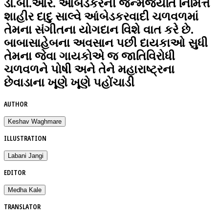
ડૉ.બી.આર. આંબેડકરની જન્મજયંતિ નિમિત્તે
શાહીર દાદુ સાલ્વે આંબેડકરવાદી ચળવળમાં
તેમના સંગીતના યોગદાન વિશે વાત કરે છે.
બાબાસાહેબના અવસાન પછી દાયકાઓ સુધી
તેમના જેવા ગાયકોએ જ જાતિવિરોધી
ચળવળને પોષી અને તેને મહારાષ્ટ્રના
છેવાડાના ખૂણે ખૂણે પહોંચાડી
AUTHOR
Keshav Waghmare
ILLUSTRATION
Labani Jangi
EDITOR
Medha Kale
TRANSLATOR