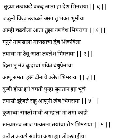
तुझ्या तत्वाकडे वळवू आता हा देश भिमराया || धृ ||
जळूनी विश्व उजळीले असा तू भक्त भूमीचा
आम्ही चढवीला आता तुझा गणवेश भिमराया || १ ||
मनुने माणसाला माणसाचा द्वेष शिकविला
तयाचा ना ठेवू आता लवलेश भिमराया || २ ||
दिला तू मंत्र बुद्धाचा पवित्र बंधुप्रेमाचा
आणू समता हरू दीनांचे क्लेश भिमराया || ३ ||
कुणी होऊ इथे बघती पुन्हा सुलतान ह्या भूचे
तयासी झुंजते राहू आणुनी त्वेष भिमराया || ४ ||
कुणाच्या रागलोभाची आम्हाला ना तमा काही
खऱ्यास्तव आज पत्करला तयांचा रोष भिमराया || ५ ||
करील उत्कर्ष सर्वांचा अशा ह्या लोकशाहीचा