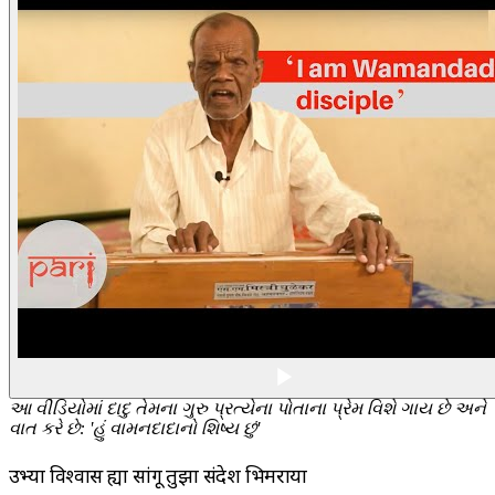
આ વીડિયોમાં દાદુ તેમના ગુરુ પ્રત્યેના પોતાના પ્રેમ વિશે ગાય છે અને
વાત કરે છે: 'હું વામનદાદાનો શિષ્ય છું'
उभ्या विश्वास ह्या सांगू तुझा संदेश भिमराया