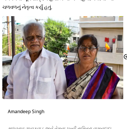
ચળવળનું નેતૃત્વ કર્યું હતું.
Amandeep Singh
માધવરાવ ગાયકવાડ અને તેમના પત્ની સુમિત્રા વામનદાદા