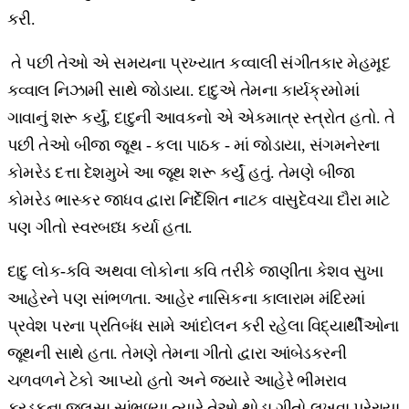
કરી.
તે પછી તેઓ એ સમયના પ્રખ્યાત કવ્વાલી સંગીતકાર મેહમૂદ
કવ્વાલ નિઝામી સાથે જોડાયા. દાદુએ તેમના કાર્યક્રમોમાં
ગાવાનું શરૂ કર્યું, દાદુની આવકનો એ એકમાત્ર સ્ત્રોત હતો. તે
પછી તેઓ બીજા જૂથ - કલા પાઠક - માં જોડાયા, સંગમનેરના
કોમરેડ દત્તા દેશમુખે આ જૂથ શરૂ કર્યું હતું. તેમણે બીજા
કોમરેડ ભાસ્કર જાધવ દ્વારા નિર્દેશિત નાટક વાસુદેવચા દૌરા માટે
પણ ગીતો સ્વરબધ્ધ કર્યા હતા.
દાદુ લોક-કવિ અથવા લોકોના કવિ તરીકે જાણીતા કેશવ સુખા
આહેરને પણ સાંભળતા. આહેર નાસિકના કાલારામ મંદિરમાં
પ્રવેશ પરના પ્રતિબંધ સામે આંદોલન કરી રહેલા વિદ્યાર્થીઓના
જૂથની સાથે હતા. તેમણે તેમના ગીતો દ્વારા આંબેડકરની
ચળવળને ટેકો આપ્યો હતો અને જ્યારે આહેરે ભીમરાવ
કરડકના જલસા સાંભળ્યા ત્યારે તેઓ થોડા ગીતો લખવા પ્રેરાયા