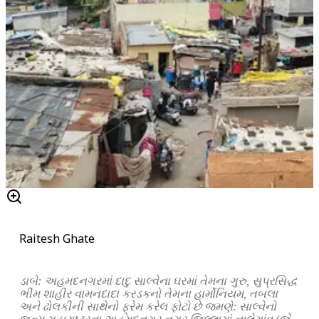
Raitesh Ghate
ડાબે: અહમદનગરમાં દાદુ સાલ્વેના ઘરમાં તેમના ગુરુ, સુપ્રસિદ્ધ
ભીમ શાહીર વામનદાદા કરડકનો તેમના હાર્મોનિયમ, તબલા
અને ઢોલકીની સાથેનો ફ્રેમ કરેલ ફોટો છે જમણે: સાલ્વેનો