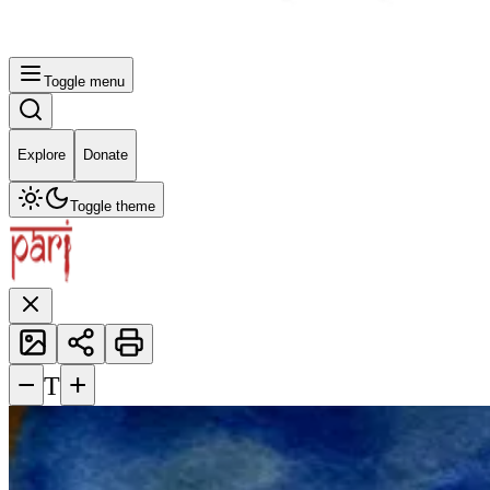
Toggle menu
Explore
Donate
Toggle theme
−
+
T