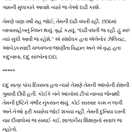
ગામની મુલાકાતે આવશે ત્યારે જ તેઓ દાઢી કરશે.
તેમણે ઘણા વર્ષો રાહ જોઈ; તેમની દાઢી વધતી રહી. 1956માં
બાબાસાહેબનું નિધન થયું. વૃદ્ધે કહ્યું, “દાઢી વધતી જ રહી. હું મરું
ત્યાં સુધી આવી જ રહેશે." એ સંશોધક હતા એલેનોર ઝેલિયટ,
આંબેડકરવાદી ચળવળના જાણીતા વિદ્વાન અને એ વૃદ્ધ હતા
કાદુબાબા, દાદુ સાલ્વેના દાદા.
*****
દાદુ માત્ર પાંચ દિવસના હતા ત્યારે તેમણે તેમની આંખોની રોશની
ગુમાવી દીધી હતી. કોઈકે બંને આંખોમાં ટીપાં નાખ્યા જેનાથી
તેમની દૃષ્ટિને ગંભીર નુકસાન થયું. કોઈ સારવાર કામ ન લાગી
અને તેઓ ફરી ક્યારેય જોઈ શક્યા નહીં. તેમની દુનિયા ઘરની
ચાર દીવાલોમાં જ સમાઈ ગઈ, શાળાકીય શિક્ષણનો સવાલ જ
નહોતો.