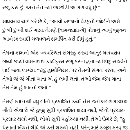
રજૂ કરું છું, અને તેને ત્યાં જ છોડી આગળ વધુ છું."
માધવરાવ યાદ કરે છે કે, “આવો ખજાનો વેડફતો જોઈને અમે
દુઃખી દુઃખી થઈ ગયા. તેમણે [વામનદાદાએ] પોતાનું આખું જીવન
આંબેડકરવાદી ચળવળને સમર્પિત કરી દીધું હતું.”
તેમના કામનો એક વ્યવસ્થિત સંગ્રહ કરવા આતુર માધવરાવ
જ્યાં જ્યાં વામનદાદા કાર્યક્રમ રજૂ કરતા હતા ત્યાં દાદુ સાલ્વેને
લઈ જવા લાગ્યા: “દાદુ હાર્મોનિયમ પર તેમની સંગત કરતા, અને
તેઓ જે જે ગીતો ગાતા એ હું લખી લેતો. તેઓ જેમ જેમ ગાતા
તેમ તેમ હું લખતો જતો."
તેમણે 5000 થી વધુ ગીતો પ્રકાશિત કર્યા. તેમ છતાં લગભગ 3000
ગીતો એવા છે જે હજી સુધી પ્રકાશિત થયા નથી, જેનો પ્રચાર-
પ્રસાર થયો નથી, લોકો સુધી પહોંચ્યા નથી. તેઓ ઉમેરે છે, "હું
પૈસાની ખેંચને લીધે એ કરી શક્યો નહીં. પરંતુ મારે કબૂલ કરવું જ