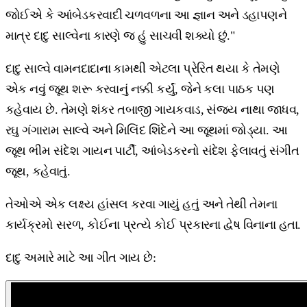
જોઈએ કે આંબેડકરવાદી ચળવળના આ જ્ઞાન અને ડહાપણને
માત્ર દાદુ સાલ્વેના કારણે જ હું સાચવી શક્યો છું."
દાદુ સાલ્વે વામનદાદાના કામથી એટલા પ્રેરિત થયા કે તેમણે
એક નવું જૂથ શરૂ કરવાનું નક્કી કર્યું, જેને કલા પાઠક પણ
કહેવાય છે. તેમણે શંકર તબાજી ગાયકવાડ, સંજય નાથા જાધવ,
રઘુ ગંગારામ સાલ્વે અને મિલિંદ શિંદેને આ જૂથમાં જોડ્યા. આ
જૂથ ભીમ સંદેશ ગાયન પાર્ટી, આંબેડકરનો સંદેશ ફેલાવતું સંગીત
જૂથ, કહેવાતું.
તેઓએ એક લક્ષ્ય હાંસલ કરવા ગાયું હતું અને તેથી તેમના
કાર્યક્રમો સરળ, કોઈના પ્રત્યે કોઈ પ્રકારના દ્વેષ વિનાના હતા.
દાદુ અમારે માટે આ ગીત ગાય છે: