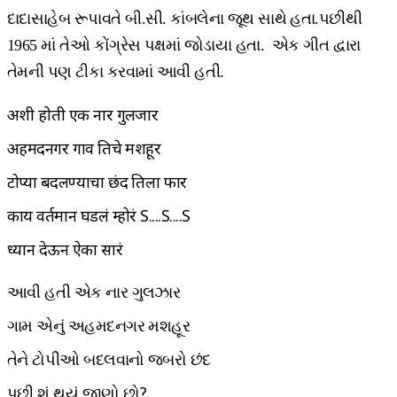
દાદાસાહેબ રૂપાવતે બી.સી. કાંબલેના જૂથ સાથે હતા.પછીથી
1965 માં તેઓ કોંગ્રેસ પક્ષમાં જોડાયા હતા. એક ગીત દ્વારા
તેમની પણ ટીકા કરવામાં આવી હતી.
अशी होती एक नार गुलजार
अहमदनगर गाव तिचे मशहूर
टोप्या बदलण्याचा छंद तिला फार
काय वर्तमान घडलं म्होरं S....S....S
ध्यान देऊन ऐका सारं
આવી હતી એક નાર ગુલઝાર
ગામ એનું અહમદનગર મશહૂર
તેને ટોપીઓ બદલવાનો જબરો છંદ
પછી શું થયું જાણો છો?