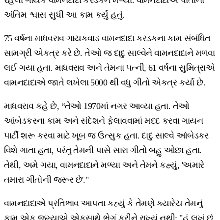
રહેલા ગાયક વામનદાદા કરડકને મળ્યા. વામનદાદાએ પોતાના
અંતિમ શ્વાસ સુધી આ કામ કર્યું હતું.
75 વર્ષના માધવરાવ ગાયકવાડ વામનદાદા કરડકના કામ સંબંધિત
સામગ્રી એકત્ર કરે છે. તેઓ જ દાદુ સાલ્વેને વામનદાદાને મળવા
લઈ ગયા હતા. માધવરાવ અને તેમના પત્ની, 61 વર્ષના સુમિત્રાએ
વામનદાદાએ જાતે લખેલા 5000 થી વધુ ગીતો એકત્ર કર્યા છે.
માધવરાવ કહે છે, “તેઓ 1970માં નગર આવ્યા હતા. તેઓ
આંબેડકરના કામ અને સંદેશને ફેલાવવામાં મદદ કરવા ગાયન
પાર્ટી શરૂ કરવા માટે ખૂબ જ ઉત્સુક હતા. દાદુ સાલ્વે આંબેડકર
વિશે ગાતા હતા, પરંતુ તેમની પાસે સારા ગીતો બહુ ઓછા હતા.
તેથી, અમે ગયા, વામનદાદાને મળ્યા અને તેમને કહ્યું, 'અમારે
તમારા ગીતોની જરૂર છે'."
વામનદાદાએ પ્રતિભાવ આપતા કહ્યું કે તેમણે ક્યારેય તેમનું
કામ એક જગ્યાએ એકસાથે ભેગું કરીને રાખ્યું નથી: "હું લખું છું,