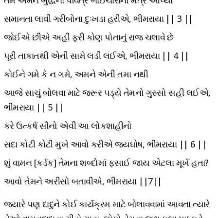
તમે અમને બુદ્ધના પવિત્ર ભાઈચારાનો મંત્ર આપ્યો
સમાનતા લાવી ગરીબોના દુઃખડા હરીએ, ભીમરાયા || 3 ||
જોઈએ છીએ અહીં ફરી કોણ પોતાનું રાજ ચલાવે છે
પૂરી તાકાતથી એની સામે લડી લઈએ, ભીમરાયા || 4 ||
કોઈને ગમે કે ન ગમે, અમને એની તમા નથી
આજે સાચું બોલવા માટે જરૂર પડ્યે તેમનો ગુસ્સો સહી લઈએ,
ભીમરાયા || 5 ||
કરે ઉત્કર્ષ સૌનો એવી આ લોકશાહીનો
સદા કોટી કોટી મુખે આવો કરીએ જયઘોષ, ભીમરાયા || 6 ||
શું વામન [કર્ડક] તેમના શબ્દોમાં ફસાઈ જાય એટલા મૂર્ખ હતા?
આવો તેમને અરીસો બતાવીએ, ભીમરાયા ||7||
જ્યારે પણ દાદુને કોઈ કાર્યક્રમ માટે બોલાવવામાં આવતા ત્યારે