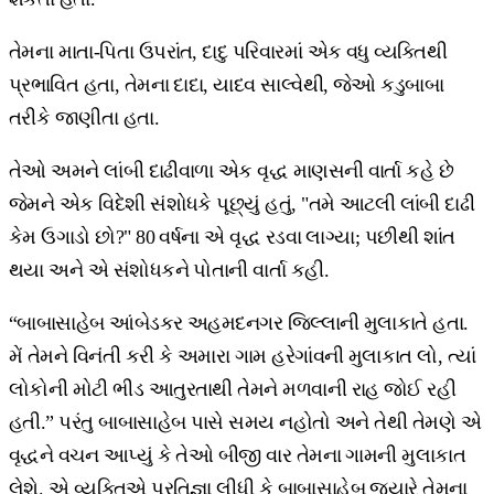
તેમના માતા-પિતા ઉપરાંત, દાદુ પરિવારમાં એક વધુ વ્યક્તિથી
પ્રભાવિત હતા, તેમના દાદા, યાદવ સાલ્વેથી, જેઓ કડુબાબા
તરીકે જાણીતા હતા.
તેઓ અમને લાંબી દાઢીવાળા એક વૃદ્ધ માણસની વાર્તા કહે છે
જેમને એક વિદેશી સંશોધકે પૂછ્યું હતું, "તમે આટલી લાંબી દાઢી
કેમ ઉગાડો છો?" 80 વર્ષના એ વૃદ્ધ રડવા લાગ્યા; પછીથી શાંત
થયા અને એ સંશોધકને પોતાની વાર્તા કહી.
“બાબાસાહેબ આંબેડકર અહમદનગર જિલ્લાની મુલાકાતે હતા.
મેં તેમને વિનંતી કરી કે અમારા ગામ હરેગાંવની મુલાકાત લો, ત્યાં
લોકોની મોટી ભીડ આતુરતાથી તેમને મળવાની રાહ જોઈ રહી
હતી.” પરંતુ બાબાસાહેબ પાસે સમય નહોતો અને તેથી તેમણે એ
વૃદ્ધને વચન આપ્યું કે તેઓ બીજી વાર તેમના ગામની મુલાકાત
લેશે. એ વ્યક્તિએ પ્રતિજ્ઞા લીધી કે બાબાસાહેબ જ્યારે તેમના