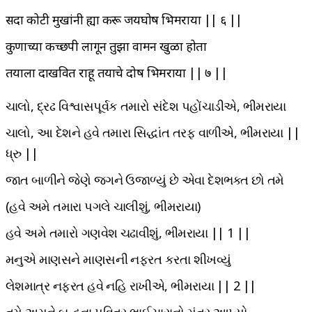
सदा कोटी मुखांनी ह्या करू जयघोष भिमराया || ६ ||
कुणाच्या कच्छपी लागून तुझा वामन खुळा होता
तयाला दाखवित राहू तयाचे दोष भिमराया || ७ ||
ચાલો, દ્રઢ વિશ્વાસપૂર્વક તમારો સંદેશ પહોંચાડીએ, ભીમરાયા
ચાલો, આ દેશને હવે તમારા સિદ્ધાંત તરફ વાળીએ, ભીમરાયા ||
ધ્રુ ||
જાત બાળીને જેણે જગને ઉજાળ્યું છે એવા દેશભક્ત છો તમે
(હવે અમે તમારા પગલે ચાલીશું, ભીમરાયા)
હવે અમે તમારો ગણવેશ ચઢાવીશું, ભીમરાયા || 1 ||
મનુએ માણસને માણસની નફરત કરતા શીખવ્યું
લેશમાત્ર નફરત હવે નહિ રાખીએ, ભીમરાયા || 2 ||