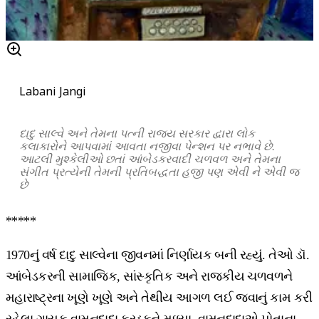
Labani Jangi
દાદુ સાલ્વે અને તેમના પત્ની રાજ્ય સરકાર દ્વારા લોક
કલાકારોને આપવામાં આવતા નજીવા પેન્શન પર નભાવે છે.
આટલી મુશ્કેલીઓ છતાં આંબેડકરવાદી ચળવળ અને તેમના
સંગીત પ્રત્યેની તેમની પ્રતિબદ્ધતા હજી પણ એવી ને એવી જ
છે
*****
1970નું વર્ષ દાદુ સાલ્વેના જીવનમાં નિર્ણાયક બની રહ્યું. તેઓ ડૉ.
આંબેડકરની સામાજિક, સાંસ્કૃતિક અને રાજકીય ચળવળને
મહારાષ્ટ્રના ખૂણે ખૂણે અને તેથીય આગળ લઈ જવાનું કામ કરી