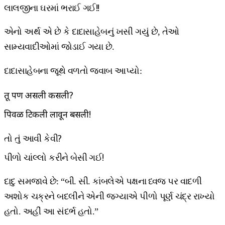
લાલજીના ઘરમાં ભરાઈ ગઈ!!
એનો અર્થ એ છે કે દાદાસાહેબનું ખસી ગયું છે, તેઓ
સામ્યવાદીઓમાં જોડાઈ ગયા છે.
દાદાસાહેબના જૂથે વળતો જવાબ આપ્યો:
तू पण असली कसली?
पिवळी टिकली लावून बसली!
તો તું આવી કેવી?
પીળો ચાંલ્લો કરીને બેસી ગઈ!
દાદુ સમજાવે છે: “બી. સી. કાંબલેએ પક્ષના ધ્વજ પર વાદળી
અશોક ચક્રને બદલીને એની જગ્યાએ પીળો પૂર્ણ ચંદ્ર રાખ્યો
હતો. અહીં આ સંદર્ભ હતો.”