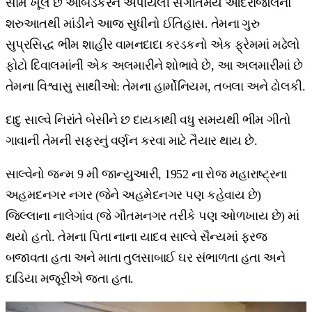
સામે ખૂલે છે આંબેડકરને અપાયેલી સંગીતમય આદરાંજલિનો
શરુઆતથી માંડીને આજ સુધીનો ઈતિહાસ. તેમના ગુરુ
સુપ્રસિદ્ધ ભીમ શાહીર વામનદાદા કરડકનો એક ફ્રેમમાં મઢેલો
ફોટો દિવાલમાંની એક અલમારીને શોભાવે છે, આ અલમારીમાં છે
તેમના વિશ્વાસુ સાથીઓ: તેમના હાર્મોનિયમ, તબલા અને ઢોલકી.
દાદુ સાલ્વે નિરાંતે બેસીને છ દાયકાથી વધુ સમયથી ભીમ ગીતો
ગાવાની તેમની સફરનું વર્ણન કરવા માટે તૈયાર થાય છે.
સાલ્વેનો જન્મ 9 મી જાન્યુઆરી, 1952 ના રોજ મહારાષ્ટ્રના
અહમદનગર નગર (જેને અહમેદનગર પણ કહેવાય છે)
જિલ્લાના નાલેગાંવ (જે ગૌતમનગર તરીકે પણ ઓળખાય છે) માં
થયો હતો. તેમના પિતા નાના યાદવ સાલ્વે સૈન્યમાં ફરજ
બજાવતા હતા અને માતા તુલસાબાઈ ઘર સંભાળતા હતા અને
દાડિયા મજૂરીએ જતા હતા.