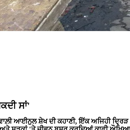
ਸਕਦੀ ਸਾਂ'
 ਵਾਲ਼ੀ ਆਈਨੁਲ ਸ਼ੇਖ ਦੀ ਕਹਾਣੀ, ਇੱਕ ਅਜਿਹੀ ਦ੍ਰਿੜ ਔਰ
 ਅਤੇ ਸੜਕਾਂ 'ਤੇ ਜੀਵਨ ਬਸਰ ਕਰਦਿਆਂ ਕਾਫ਼ੀ ਔਖ