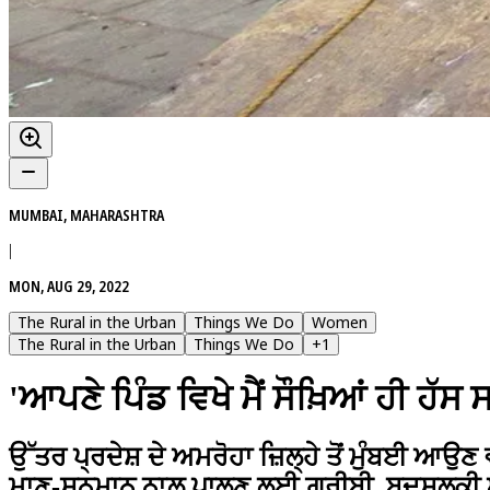
MUMBAI, MAHARASHTRA
|
MON, AUG 29, 2022
The Rural in the Urban
Things We Do
Women
The Rural in the Urban
Things We Do
+
1
'ਆਪਣੇ ਪਿੰਡ ਵਿਖੇ ਮੈਂ ਸੌਖ਼ਿਆਂ ਹੀ ਹੱਸ 
ਉੱਤਰ ਪ੍ਰਦੇਸ਼ ਦੇ ਅਮਰੋਹਾ ਜ਼ਿਲ੍ਹੇ ਤੋਂ ਮੁੰਬਈ ਆਉਣ
ਮਾਣ-ਸਨਮਾਨ ਨਾਲ਼ ਪਾਲਣ ਲਈ ਗ਼ਰੀਬੀ, ਬਦਸਲੂਕੀ