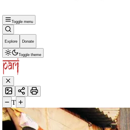
Toggle menu
Explore
Donate
Toggle theme
−
+
T