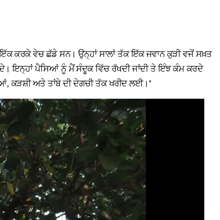
ਕ ਕਰਕੇ ਵੇਚ ਛੱਡੇ ਸਨ। ਉਨ੍ਹਾਂ ਸਾਲਾਂ ਤੱਕ ਇੱਕ ਜਵਾਨ ਕੁੜੀ ਵਜੋਂ ਸਖ਼ਤ
ਦੇ। ਇਨ੍ਹਾਂ ਪੈਸਿਆਂ ਨੂੰ ਮੈਂ ਸੰਦੂਕ ਵਿੱਚ ਰੱਖਦੀ ਜਾਂਦੀ ਤੇ ਇੰਝ ਕੰਮ ਕਰਦੇ
ਾਲ਼ੀਆਂ, ਕੜਸ਼ੀ ਅਤੇ ਤਾਂਬੇ ਦੀ ਦੇਗਚੀ ਤੱਕ ਖਰੀਦ ਲਈ।''