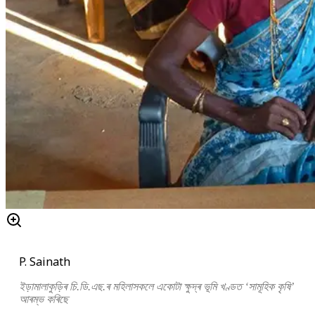
P. Sainath
ইড়ামালাকুড়িৰ চি.ডি.এছ.ৰ মহিলাসকলে একোটা ক্ষুদ্ৰ ভূমি খণ্ডত ‘সামূহিক কৃষি’
আৰম্ভ কৰিছে