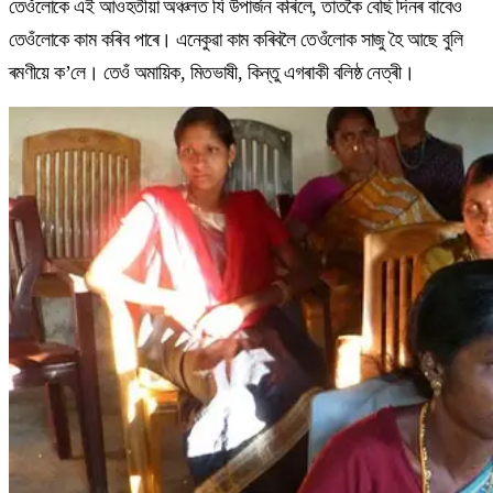
তেওঁলোকে এই আওহতীয়া অঞ্চলত যি উপাৰ্জন কৰিলে, তাতকৈ বেছি দিনৰ বাবেও
তেওঁলোকে কাম কৰিব পাৰে। এনেকুৱা কাম কৰিবলৈ তেওঁলোক সাজু হৈ আছে বুলি
ৰমণীয়ে ক’লে। তেওঁ অমায়িক, মিতভাষী, কিন্তু এগৰাকী বলিষ্ঠ নেত্ৰী।