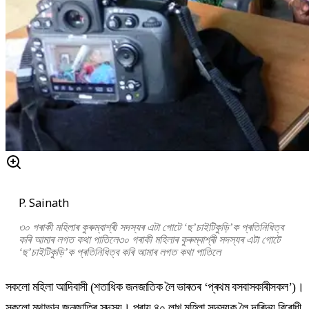
P. Sainath
৩০ গৰাকী মহিলাৰ কুৰুম্বাশ্ৰী সদস্যৰ এটা গোটে ‘ছ’চাইটিকুড়ি’ক প্ৰতিনিধিত্ব
কৰি আমাৰ লগত কথা পাতিলে৩০ গৰাকী মহিলাৰ কুৰুম্বাশ্ৰী সদস্যৰ এটা গোটে
‘ছ’চাইটিকুড়ি’ক প্ৰতিনিধিত্ব কৰি আমাৰ লগত কথা পাতিলে
সকলো মহিলা আদিবাসী (শতাধিক জনজাতিক লৈ ভাৰতৰ ‘প্ৰথম বসবাসকাৰীসকল’)।
সকলো মুথাভান জনজাতিৰ সদস্য। প্ৰায় ৪০ লাখ মহিলা সদস্যক লৈ দাৰিদ্ৰ্য বিৰোধী