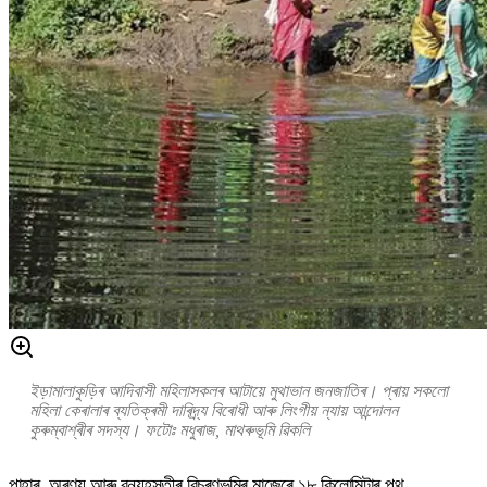
ইড়ামালাকুড়িৰ আদিবাসী মহিলাসকলৰ আটায়ে মুথাভান জনজাতিৰ। প্ৰায় সকলো
মহিলা কেৰালাৰ ব্যতিক্ৰমী দাৰিদ্ৰ্য বিৰোধী আৰু লিংগীয় ন্যায় আন্দোলন
কুৰুম্বাশ্ৰীৰ সদস্য। ফটোঃ মধুৰাজ, মাথৰুভূমি ৱিকলি
পাহাৰ, অৰণ্য আৰু বন্যহস্তীৰ বিচৰণভূমিৰ মাজেৰে ১৮ কিলোমিটাৰ পথ