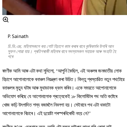
P. Sainath
চি.ডি.এছ. মহিলাসকলে কয় গোট হিচাপে কাম কৰাৰ বাবে কৃষিকাৰ্যৰ উপৰি আন
সুফল পোৱা যায়। প্ৰতিগৰাকী মহিলাৰ বাবে সদস্যসকল সহায়ক আৰু সংহতি হৈ
পৰে
ৰমণীক আমি আৰু এটা কথা সুধিলো, ‘আপুনি কৈছিল, এই অঞ্চলৰ জনজাতীয় লোক
হিচাপে আপোনালোকে বনাঞ্চল নিয়ন্ত্ৰণ কৰা উচিত। কিন্তু প্ৰস্তাৱিত নতুন পথটোৱে
বনাঞ্চলৰ মৃত্যু ঘটাৰ আৰু মুথাভানক ধ্বংস কৰিব। একে সময়তে আপোনালোকে
অভিযোগ কৰিছে যে আপোনালোক প্ৰত্যেকেই ১৮ কিলোমিটাৰ পথ অতি কষ্টেৰে
খোজ কাঢ়ি উৎপাদিত শস্য বজাৰলৈ নিবলগা হয়। সেইবাবে পথ এটা থকাটো
আপোনালোকে বিচাৰে। এই দুয়োটা পৰস্পৰবিৰোধী নহয় নে?’
ৰমণীয়ে ক’লে, একেবাৰে নহয়, আমি এটা মুক্ত ঘাইপথ লাগে বুলি কোৱা নাই,