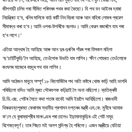
জীপগাড়ী চলিব পৰা সীমিত পৰিসৰৰ পথৰ কথা কৈছো। যি পথ বন আইনৰ দ্বাৰা
নিয়ন্ত্ৰিত হ’ব, খনিৰ মালিকে কাঠ কাটি নিব বিচৰা আৰু আন বাহিৰা লোকৰ প্ৰৱেশ
সীমাবদ্ধ কৰা হ’ব। আমি ওপৰা-উপৰিকৈ নচলাও। আমি কেৱল বজাৰলৈ যাব পৰা
হ’ব লাগে।’
এতিয়া আন্ধাৰ হৈ আহিছে আৰু আন দুৰ-দুৰণিৰ গাঁৱৰ পৰা যিসকল মহিলা
‘ছ’চাইটিকুড়ি’লৈ আহিছে, তেওঁলোক উভতি যাব লাগিব। ক্ষীণ পোহৰত তেওঁলোকে
জংঘলৰ মাজেৰে বহুদূৰ পথ যাব লাগিব।
আমি আঠজন মানুহে সম্পূৰ্ণ ১৮ কিলোমিটাৰ পথ অতি কষ্টৰে খোজ কাঢ়ি আহি ভাগৰি
পৰিছিলো যদিও আমি মূৰত সৌৰফলক কঢ়িয়াই লৈ অনা নাছিলো। ব্যতিক্ৰমী
চি.ডি.এছ. গোটৰ সৈতে কথা পতাৰ বাবেই আমি ইয়ালৈ আহিছিলো। ৰাজধানী
থিৰুৱনন্তপুৰমত কেৰালাৰ স্থানীয় প্ৰশাসন দপ্তৰৰ মন্ত্ৰী এম.কে. মুনীৰে আমাক
ক’লে যে কুৰাম্বাশ্ৰীৰ মানদণ্ডৰ পৰা চালেও ইড়ামালাকুড়িৰ এই গোট সমূহ
বিশেষত্বপূৰ্ণ। তাৰ পিছত মই অলপ সন্দিগ্ধ হৈ পৰিলো। এজন মন্ত্ৰীয়ে যেতিয়া