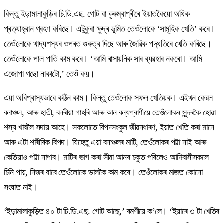
কিন্তু ইড়ামালাকুড়িৰ চি.ডি.এছ. গোট বা কুৰুম্বাশ্ৰীৰে ইয়াতকৈয়ো অধিক
প্ৰত্যাহ্বান গ্ৰহণ কৰিছে। এটুকুৰা ক্ষুদ্ৰ ভূমিত তেওঁলোকে ‘সামূহিক খেতি’ কৰে।
তেওঁলোকে খাদ্যশস্যৰ ওপৰত গুৰুত্ব দিছে আৰু জৈৱিক পদ্ধতিৰে খেতি কৰিছে।
তেওঁলোকে পাল পাতি কাম কৰে। ‘আমি ৰাসায়নিক সাৰ ব্যৱহাৰ নকৰো। আমি
এজোপা গছো নাকাটো,’ তেওঁ কয়।
এয়া অবিশ্বাস্যভাবে কঠিন কাম। কিন্তু তেওঁলোক সফল খেতিয়ক। এইখন কেৱল
বনাঞ্চল, আৰু হাতী, বনৰীয়া গাহৰি আৰু আন বন্যপ্ৰাণীয়ে তেওঁলোকৰ সুন্দৰকৈ হোৱা
শস্য খাবলৈ সদায় আহে। সকলোতে বিপদসংকুল জীৱনধাৰণ, ইয়াত খেতি কৰা মানে
আৰু এটা শাৰীৰিক বিপদ। যিহেতু এয়া বনাঞ্চলৰ মাটি, তেওঁলোকৰ পট্টা নাই আৰু
কেতিয়াও পট্টা নাপাব। মাটিৰ ভাগ কৰা সীমা আনৰ চকুত পৰিলেও আদিবাসীসকলে
চিনি পায়, নিজৰ বাবে তেওঁলোকে ভালকৈ কাম কৰে। তেওঁলোকৰ মাজত কোনো
সংঘাত নাই।
‘ইড়ামালাকুড়িত ৪০ টা চি.ডি.এছ. গোট আছে,’ ৰমণীয়ে ক’লে। ‘ইয়াৰে ৩ টা খেতিৰ