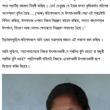
শস্য স্থানীয় বজাৰত বিক্ৰী কৰিছে। তেওঁ দেখুৱায় যে ইয়াৰ ফলত কৃষিকাৰ্যত মহিলাৰ
অংশগ্ৰহণ বৃদ্ধি হৈছে… (আৰু) মহিলাসকলে যে উৎপাদনকাৰী সেয়া এই প্ৰচেষ্টাই
নিশ্চিত কৰিছে, উৎপাদনৰ ওপৰত নিজৰ নিয়ন্ত্ৰণ কায়েম কৰিছে, লগতে খাদ্যশস্যৰ
উৎপাদন, বিতৰণ আৰু ভোগৰ ক্ষেত্ৰতো নিয়ন্ত্ৰণ সাব্যস্ত হৈছে।’
ইড়ামালাকুড়িৰ মহিলাসকলে অতি দুৰূহ অৱস্থাৰ মাজত এই সকলো কাম কৰিছে।
আমি সুধিলো, ‘আপোনালোকে নিজক উৎপাদনকাৰী নে শ্ৰমিক বুলি ভাৱে? বা মজুৰী
শ্ৰমিক বুলি ভাৱে?’ প্ৰতিগৰাকী মহিলাই নিজকে একোগৰাকী উৎপাদনকাৰী ৰূপে
বিবেচনা কৰিব বিচাৰে।