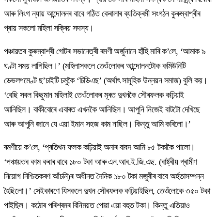
আৰু লিংগ ন্যায় আন্দোলনৰ বাবে গঠিত কেৰালাৰ ব্যতিক্ৰমী সংগঠন কুৰুম্বাশ্ৰীৰ
প্ৰায় সকলো মহিলা সক্ৰিয় সদস্য।
পঞ্চায়তৰ কুৰুম্বাশ্ৰী গোটৰ সভানেত্ৰী ৰমণী অৰ্জুনানে হাঁহি মাৰি ক’লে, ‘আমাক ৯
ঘণ্টা সময় লাগিছিল।’ (মহিলাসকলে তেওঁলোকৰ আন্দোলনটোক কমিউনিটি
ডেভলপমেণ্ট ছ’চাইটি চমুকৈ ‘চিডিএছ’ (অৰ্থাৎ সামূহিক উন্নয়ন সমাজ) বুলি কয়।
‘বেছি সবল কিছুমান মহিলাই তেওঁলোকৰ মূৰত দুখনকৈ সৌৰফলক কঢ়িয়াই
আনিছিল। বাকীবোৰে এবাৰত এখনকৈ আনিছিল। আপুনি নিজেই বাটটো দেখিছে
আৰু আপুনি জানে যে এয়া ইমান সহজ কাম নাছিল। কিন্তু আমি কৰিলো।’
ৰমণীয়ে ক’লে, ‘প্ৰতিখন ফলক কঢ়িয়াই অনাৰ বাবদ আমি ৮৫ টকাকৈ পালো।
‘পঞ্চায়তৰ কাম কৰাৰ বাবে ১৮০ টকা আৰু এন.আৰ.ই.জি.এছ. (ৰাষ্ট্ৰীয় গ্ৰামীণ
নিয়োগ নিশ্চিতকৰণ আঁচনি)ৰ অধীনত দৈনিক ১৮০ টকা মজুৰীৰ বাবে অৰ্হতাসম্পন্ন
হৈছিলো।’ সেইকাৰণে যিসকলে দুখন সৌৰফলক কঢ়িয়াইছিল, তেওঁলোকে ৩৫০ টকা
পাইছিল। কঠোৰ পৰিশ্ৰমৰ বিনিময়ত পোৱা এয়া বহুত টকা। কিন্তু এতিয়াও