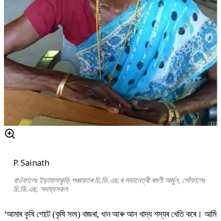
P. Sainath
বাওঁফালেঃ ইড়ামালাকুড়ি পঞ্চায়তৰ চি.ডি.এছ.ৰ সভানেত্ৰী ৰমণী অৰ্জুন, সোঁফালেঃ
চি.ডি.এছ. সদস্যসকল
‘আমাৰ কৃষি গোটে (কৃষি সংঘ) বাজৰা, ধান আৰু আন খাদ্য শস্যৰ খেতি কৰে। আমি