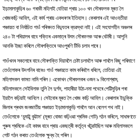
ইড়ামালাকুড়িৰ ৬০ গৰাকী মহিলাই যেতিয়া প্ৰায় ১০০ খন সৌৰফলক মূৰত লৈ
খোজকাঢ়ি আহিল, এই কাৰ্য প্ৰায় একধৰণৰ ইতিহাস। কেৰালাৰ এই আওহতীয়া
পঞ্চায়ত বা নিৰ্বাচিত গাওঁ পৰিষদত বিদ্যুতৰ ব্যৱস্থা নাই। এই সংযোগহীন অঞ্চলৰ
২৪০ টা পৰিয়ালৰ বাবে শক্তিৰ একমাত্ৰ উৎস সৌৰফলক আৰু বেটাৰী। আপুনি
আনকি ইচ্ছা কৰিলে সৌৰশক্তিৰে আওপুৰণি টিভি চলাব পাৰে।
গাওঁখনৰ সকলোৰে বাবে সৌৰশক্তি দিয়াবলৈ চেষ্টা চলাবলৈ আৰু পাবলৈ কিছু পৰিমাণে
তেওঁলোকৰ উদগনিৰ বাবেও গাওঁ পঞ্চায়তে কাম কৰিবলৈ ধৰিলে, তেতিয়া এই
মহিলাসকল কামত নামি পৰিল। একোখন সৌৰফলকৰ ওজন ৯ কিলোগ্ৰাম,
মহিলাসকলে সেইবিলাক তুলি লৈ দুৰ্গম, পাহাৰীয়া উঠা-নমা পথেৰে পেট্টিমুড়িৰ পৰা
ইয়ালৈ কঢ়িয়াই আনিলে। সেইবোৰ মূৰত লৈ খোজ কাঢ়ি আহিল। কেৰালাৰ ইডুক্কি
জিলাৰ প্ৰথম জনজাতীয় পঞ্চায়ত ইড়ামালাকুড়ি পাবলৈ আন বেলেগ পথ নাই।
তেওঁলোকে ‘চুমাট্টু কুট্টাম’ (মূৰত বোজা কঢ়িওৱা শ্ৰমিক গোট) গঠন কৰিলে, সাধাৰণতে
পুৰুষ শ্ৰমিকে এই কামৰ বাবে প্ৰায় একছত্ৰী কৰ্তৃত্ব খটুৱাইছিল আৰু মহিলাসকলে
গোট গঠন কৰাত তেওঁলোক ক্ষুব্ধ হৈ পৰিল।