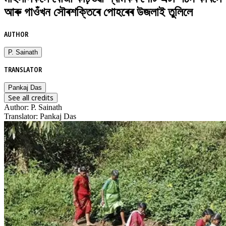
আৰু গাওঁখন সৌৰশক্তিৰে পোহৰেৰ উজলাই তুলিলে
AUTHOR
P. Sainath
TRANSLATOR
Pankaj Das
See all credits
Author
:
P. Sainath
Translator
:
Pankaj Das