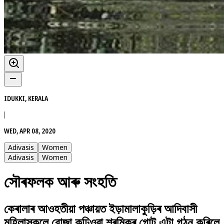
IDUKKI, KERALA
|
WED, APR 08, 2020
Adivasis
Women
Adivasis
Women
সৌৰফলক আৰু সংহতি
কেৰালাৰ আওহতীয়া পঞ্চায়ত ইড়ামালাকুড়িৰ আদিবাসী
মহিলাসকলে বোজা কঢ়িওৱা শ্ৰমিকৰ গোট এটা গঠন কৰিলে