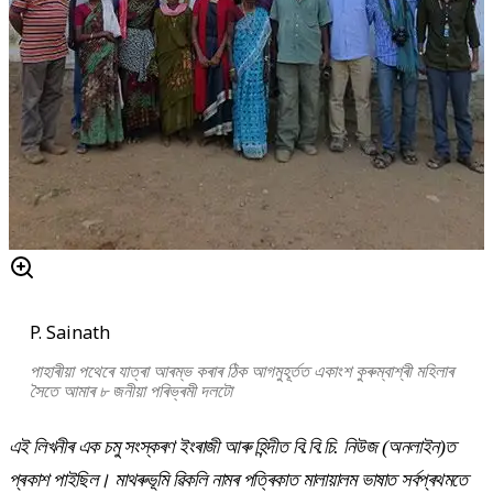
P. Sainath
পাহাৰীয়া পথেৰে যাত্ৰা আৰম্ভ কৰাৰ ঠিক আগমুহূৰ্তত একাংশ কুৰুম্বাশ্ৰী মহিলাৰ
সৈতে আমাৰ ৮ জনীয়া পৰিভ্ৰমী দলটো
এই লিখনীৰ এক চমু সংস্কৰণ ইংৰাজী আৰু হিন্দীত বি.বি.চি. নিউজ (অনলাইন)ত
প্ৰকাশ পাইছিল। মাথৰুভূমি ৱিকলি নামৰ পত্ৰিকাত মালায়ালম ভাষাত সৰ্বপ্ৰথমতে