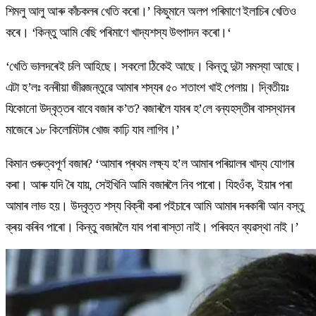
শিমলু আলু আৰু কাঁচকলৰ খেতি কৰো।’ কিছুমানে অলপ পৰিমাণে ইলাচিৰ খেতিও
কৰে। ‘কিন্তু আমি বেছি পৰিমাণে খাদ্যশস্য উৎপাদন কৰো।‘
‘খেতি ভালদৰেই চলি আহিছে। সকলো ঠিকেই আছে। কিন্তু দুটা সমস্যা আছে।
এটা হ’লঃ বনৰীয়া জীৱজন্তুৱে আমাৰ শস্যৰ ৫০ শতাংশ খাই পেলায়। দ্বিতীয়ঃ
যিকোনো উদ্বৃত্তৰ বাবে বজাৰ ক’ত? বজাৰলৈ যাবৰ হ’লে বন্যহস্তীৰ বাসস্থানৰ
মাজেৰে ১৮ কিলোমিটাৰ খোজ কাঢ়ি যাব লাগিব।’
কিমান গুৰুত্বপূৰ্ণ বজাৰ? ‘আমাৰ প্ৰথম লক্ষ্য হ’ল আমাৰ পৰিয়ালৰ খাদ্য যোগাৰ
কৰা। আৰু যদি ৰৈ যায়, সেইখিনি আমি বজাৰলৈ নিব পাৰো। যিহওঁক, ইয়াৰ পৰা
আমাৰ লাভ হয়। উদ্বৃত্ত শস্য বিক্ৰী কৰা পইচাৰে আমি আমাৰ দৰকাৰী আন বস্তু
ক্ৰয় কৰিব পাৰো। কিন্তু বজাৰলৈ যাব পৰা ৰাস্তা নাই। পৰিবহন ব্যৱস্থা নাই।’