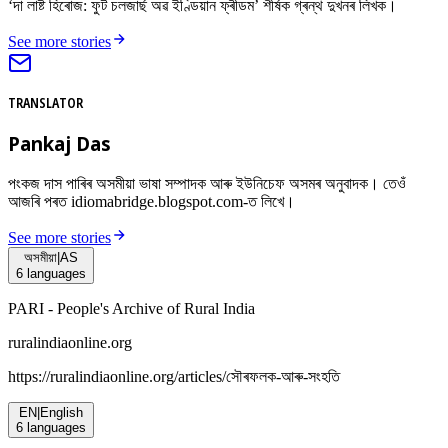
‘দা লাষ্ট হিৰোজ: ফুট চলজাৰ্ছ অৱ ইণ্ডিয়ান ফ্ৰীডম’ শীৰ্ষক গ্ৰন্থ দুখনৰ লিখক।
See more stories
TRANSLATOR
Pankaj Das
পংকজ দাস পাৰিৰ অসমীয়া ভাষা সম্পাদক আৰু ইউনিচেফ অসমৰ অনুবাদক। তেওঁ
আজৰি পৰত idiomabridge.blogspot.com-ত লিখে।
See more stories
অসমীয়া
|
AS
6
languages
PARI - People's Archive of Rural India
ruralindiaonline.org
https://ruralindiaonline.org/articles/
সৌৰফলক-আৰু-সংহতি
EN
|
English
6
languages