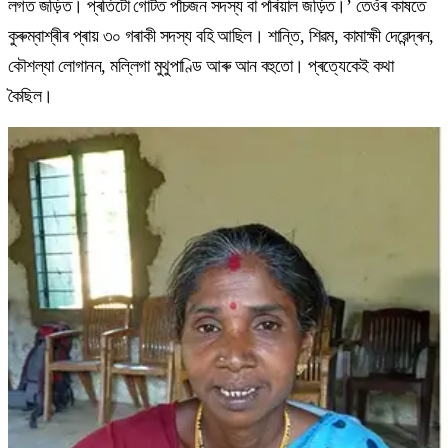
লগত জড়িত। প্ৰতিটো গোটত পাঁচজন সদস্য বা পৰিয়াল জড়িত।’ তেওঁৰ কাষতে
কুৰুম্বাশ্ৰীৰ প্ৰায় ৩০ গৰাকী সদস্য বহি আছিল। শান্তি, শিৱম, কামাক্ষী দেৱেন্দ্ৰন,
কৌশল্যা লোগানন, মল্লিগা মুথুপাণ্ডি আৰু আন বহুতো। প্ৰত্যেকেই কথা
কৈছিল।