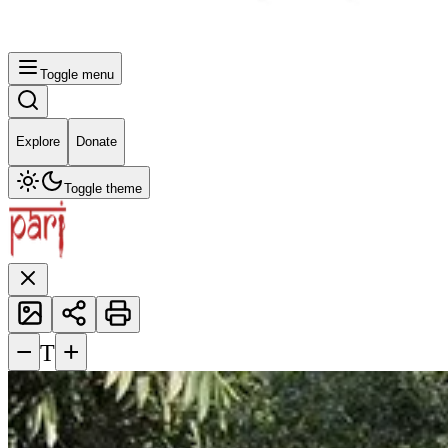
Toggle menu
Explore
Donate
Toggle theme
−
+
T