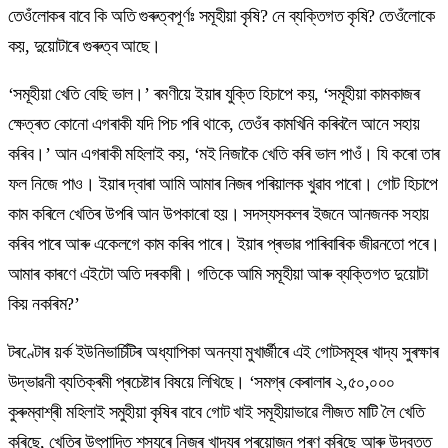
তেওঁলোকৰ বাবে কি অতি গুৰুত্বপূৰ্ণঃ সমূহীয়া কৃষি? নে ব্যক্তিগত কৃষি? তেওঁলোকে
কয়, দুয়োটাৰে গুৰুত্ব আছে।
‘সমূহীয়া খেতি বেছি ভাল।’ ৰমণীয়ে ইয়াৰ যুক্তি হিচাপে কয়, ‘সমূহীয়া কামকাজৰ
ক্ষেত্ৰত কোনো এগৰাকী যদি পিচ পৰি থাকে, তেওঁৰ কামখিনি কৰিবলৈ আনে সহায়
কৰিব।’ আন এগৰাকী মহিলাই কয়, ‘মই নিজাকৈ খেতি কৰি ভাল পাওঁ। যি কৰো তাৰ
ফল নিজে পাও। ইয়াৰ দ্বাৰা আমি আমাৰ নিজৰ পৰিয়ালক খুৱাব পাৰো। গোট হিচাপে
কাম কৰিলে খেতিৰ উপৰি আন উপকাৰো হয়। সদস্যসকলৰ ইজনে আনজনক সহায়
কৰিব পাৰে আৰু একেলগে কাম কৰিব পাৰে। ইয়াৰ প্ৰভাৱ পাৰিবাৰিক জীৱনতো পৰে।
আমাৰ কাৰণে এইটো অতি দৰকাৰী। গতিকে আমি সমূহীয়া আৰু ব্যক্তিগত দুয়োটা
কিয় নকৰিম?’
টৰণ্টোৰ য়ৰ্ক ইউনিভাৰ্চিটিৰ অধ্যাপিকা অনন্যা মুখাৰ্জীৰে এই গোটসমূহৰ খাদ্য সুৰক্ষাৰ
উদ্ভাৱনী ব্যতিক্ৰমী প্ৰচেষ্টাৰ বিষয়ে লিখিছে। ‘সমগ্ৰ কেৰালাৰ ২,৫০,০০০
কুৰুম্বাশ্ৰী মহিলাই সমুহীয়া কৃষিৰ বাবে গোট খাই সমূহীয়াভাৱে লীজত মাটি লৈ খেতি
কৰিছে, খেতিৰ উৎপাদিত শস্যৰে নিজৰ খাদ্যৰ প্ৰয়োজন পূৰণ কৰিছে আৰু উদ্বৃত্ত