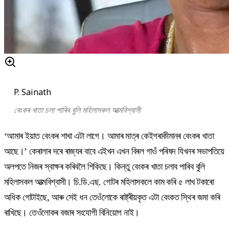
P. Sainath
বেংকৰ খাতা চলা পাৰিব বুলি মহিলাসকল আত্মবিশ্বাসী
‘আমাৰ ইয়াত বেংকৰ শাখা এটা লাগে। আমাৰ মাত্ৰ কেইগৰাকীমানৰ বেংকৰ খাতা
আছে।’ কেৰালাৰ দৰে ৰাজ্যৰ বাবে এইখন এখন বিৰল গাওঁ পৰিষদ যিখনৰ সভাপতিয়ে
অলপতে নিজৰ স্বাক্ষৰ কৰিবলৈ শিকিছে। কিন্তু বেংকৰ খাতা চলাব পাৰিব বুলি
মহিলাসকল আত্মবিশ্বাসী। চি.ডি.এছ. গোটৰ মহিলাসকলে কাম কৰি ৫ লাখ টকাৰো
অধিক গোটাইছে, আৰু সেই ধন তেওঁলোকে ৰাষ্ট্ৰীয়কৃত এটা বেংকত স্থিৰ জমা কৰি
ৰাখিছে। তেওঁলোকৰ বজাৰ সংযোগী বিনিয়োগ নাই।