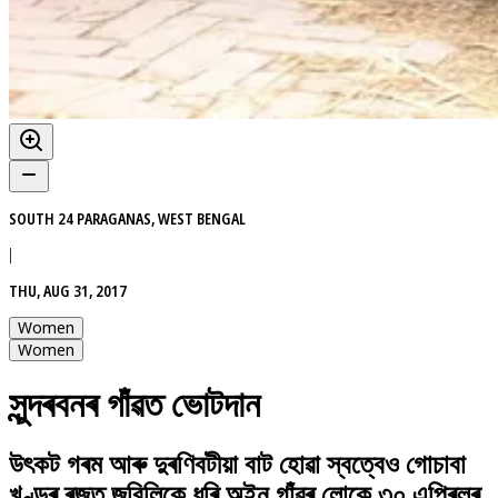
SOUTH 24 PARAGANAS, WEST BENGAL
|
THU, AUG 31, 2017
Women
Women
সুন্দৰবনৰ গাঁৱত ভোটদান
উৎকট গৰম আৰু দুৰণিবটীয়া বাট হোৱা স্বত্বেও গোচাবা
খণ্ডৰ ৰজত জুবিলিকে ধৰি অইন গাঁৱৰ লোকে ৩০ এপ্ৰিলৰ