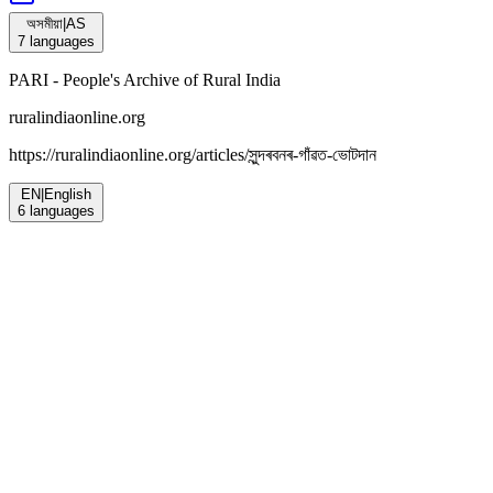
অসমীয়া
|
AS
7
languages
PARI - People's Archive of Rural India
ruralindiaonline.org
https://ruralindiaonline.org/articles/
সুন্দৰবনৰ-গাঁৱত-ভোটদান
EN
|
English
6
languages