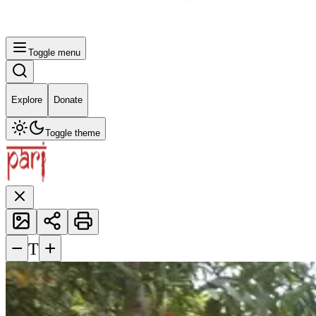
Toggle menu
Explore
Donate
Toggle theme
−
+
T