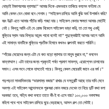
থোড়াই টাকাপয়সার ব্যাপার!” আমার দিকে এমনভাবে তাকিয়ে বললেন ফতিমা যে
আমি কেমন যেন বোকা বনে গেলাম। “সাইকেল চালিয়ে আমি বুঝি অর্থ উপার্জন করি?
বরং উল্টে এতে আমার গাঁটের কড়ি গচ্ছা যায়। সাইকেল কেনার ক্ষমতা আমার মোটেই
নেই। কিন্তু আমি এই যে রোজ বিকেলে সাইকেল ভাড়া করি, তা তো শুধু একটু
মুক্তির স্বাদ আর বিস্তর আনন্দ পাবো বলেই না!” পুদুক্কোট্টাই আসার আগে আমি
এই সামান্য যানটিকে মুক্তির প্রতীক হিসাবে কখনও কল্পনাই করতে পারিনি।
“গাঁয়ের মেয়েদের জন্য এটা যে কত বড়ো ব্যাপার তা মানুষ বুঝবে না,” বললেন
কান্নাম্মাল। এটা তাদের জন্য প্রকৃতই পর্বত প্রমাণ সাফল্য, এরোপ্লেন চালানোর
সমান। এসব শুনে লোকে হাসতেই পারে। কিন্তু কেবল মেয়েরাই জানে এর মর্ম।”
গড়পড়তা সাংবাদিকতায় “ভারসাম্য বজায়” রাখার যে দস্তুরটি আছে তার দাবি মেনে
অবশ্য এই সাইকেল আন্দোলনকে পুরুষরা কোন নজরে দেখেন তা নিয়ে দুটি কথা বলা
দরকার! তবে, সত্যি কথা বলতে তাতে কী-ই বা এসে যায়? ১০০,০০০ নবসাক্ষর
মহিলা পথে পথে সাইকেল চালিয়ে ঘুরে বেড়াচ্ছেন, আসল গল্প তো সেটাই।