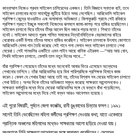
কান্নাম্মাল নিজেও প্রথম সাইকেল চালিয়েদের একজন। তিনি বিজ্ঞানে স্নাতক বটে, তবে
সাইকেল চালানোর মতো সাহসটুকু জুটিয়ে উঠতে সময় লেগেছিল। আরিভোলি সাইকেল
প্রশিক্ষণ কেন্দ্রে যাওয়াটাও এক অসামান্য অভিজ্ঞতা। কিলাকুরুচি গ্রামে সেই রবিবারে
প্রশিক্ষণ গ্রহণে ইচ্ছুক সকলেই নিজেদের ঝলমলে জামা-কাপড় পরে হাজির হয়েছিলেন।
সাইকেল চালানো ঘিরে তাঁদের তীব্র আবেগ ছিল নজরে পড়ার মতো। শিখতে তাঁদের
হবেই। সাইকেল আদতে পুরুষ শাসিত সমাজের নিত্যনৈমিত্তিক বেড়াজালের বাইরে
বেরোবার একটি উপায় তাঁদের সামনে হাজির করেছিল। সাইকেল চালনাকে উৎসাহ জোগাতে
আরিভোলি যেসব গান তৈরি করেছে সেই গানে গলা মেলান সদ্য সাইকেল চালাতে শেখা
মেয়েরা। সেই গানগুলির একটিতে এমন লাইন আছে খানিক এইরকম —“আয় আয় বোন,
শিখবি সাইকেল চালাতে, মেলাবি তাল নতুন দিনের সাথে...”
যাঁরা প্রশিক্ষণ পেয়েছেন তাঁদের মধ্যে অনেকেই আবার ফিরে এসেছেন অন্যেদের
শেখানোর তাগিদে। তাঁরা আরিভোলির হয়ে বিনা পারিশ্রমিকে প্রশিক্ষক হিসাবে কাজ
করেন। কেবল যে শেখার ইচ্ছা আছে তাই নয়, তাঁদের বিশ্বাস সব মেয়ের সাইকেল চালাতে
শেখা উচিত। অপর দিকে তাঁদের অভিজ্ঞতা সমৃদ্ধ করেছে সাক্ষরতা আন্দোলনকেও।
সাক্ষরতা কর্মসূচির মধ্যে দিয়ে মেয়েরা আরিভোলির সঙ্গে যে বন্ধনে বাঁধা পড়েছিলেন,
সাইকেল আন্দোলনের মধ্যে দিয়ে সেই বন্ধন আরও আবেগঘন হয়েছে।
এই পুরো বিষয়টি, পূর্বতন জেলা কলেক্টর, রানী চুঙ্কাথের চিন্তার ফসল। ১৯৯১
সালেই তিনি ভেবেছিলেন মহিলা কর্মীদের প্রশিক্ষণ দেওয়ার কথা, যাতে একেবারে
প্রান্তিক অঞ্চলের মহিলাদের মধ্যেও সাক্ষরতার আলো ছড়িয়ে দেওয়া যায়।
সচলতাকে তিনি সাক্ষরতা আন্দোলনের সঙ্গে সম্পৃক্ত করেছিলেন। মেয়েদের