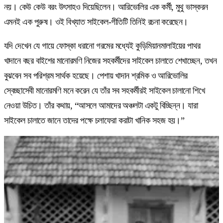
নয়। কেউ কেউ বরং উৎসাহও দিয়েছিলেন। আরিভোলির এক কর্মী, মুথু ভাস্করন
এমনই এক পুরুষ। ওই বিখ্যাত সাইকেল-গীতিটি তিনিই রচনা করেছেন।
যদি দেখেন যে গায়ে ফোস্কা ধরানো গরমের মধ্যেই কুড়িমিয়ানমালাইয়ের পাথর
খাদানে বছর বাইশের মানোরমণি নিজের সহকর্মীদের সাইকেল চালাতে শেখাচ্ছেন, তখন
বুঝবেন সব পরিশ্রম সার্থক হয়েছে। পেশায় খাদান শ্রমিক ও আরিভোলির
স্বেচ্ছাসেবী মানোরমণি মনে করেন যে তাঁর সব সহকর্মীরই সাইকেল চালানো শিখে
নেওয়া উচিত। তাঁর কথায়, “আসলে আমাদের অঞ্চলটা একটু বিচ্ছিন্ন। যারা
সাইকেল চালাতে জানে তাদের পক্ষে চলাফেরা করাটা খানিক সহজ হয়।”