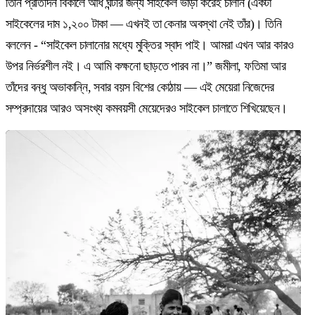
তিনি প্রতিদিন বিকালে আধ ঘন্টার জন্য সাইকেল ভাড়া করেই চালান (একটা
সাইকেলের দাম ১,২০০ টাকা — এখনই তা কেনার অবস্থা নেই তাঁর)। তিনি
বললেন - “সাইকেল চালানোর মধ্যে মুক্তির স্বাদ পাই। আমরা এখন আর কারও
উপর নির্ভরশীল নই। এ আমি কক্ষনো ছাড়তে পারব না।” জমীলা, ফতিমা আর
তাঁদের বন্ধু অভাকান্নি, সবার বয়স বিশের কোঠায় — এই মেয়েরা নিজেদের
সম্প্রদায়ের আরও অসংখ্য কমবয়সী মেয়েদেরও সাইকেল চালাতে শিখিয়েছেন।