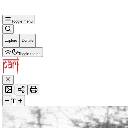
Toggle menu
Explore
Donate
Toggle theme
−
+
T