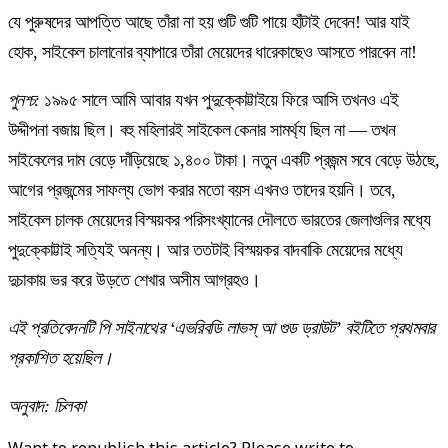
যে পুরুষদের আপত্তি আছে তাঁরা না হয় গুটি গুটি পায়ে হাঁটাই দেবেন! আর যাই
হোক, সাইকেল চালানোর ব্যাপারে তাঁরা মেয়েদের ধারেকাছেও আসতে পারবেন না!
পুনশ্চ
:
১৯৯৫ সালে আমি আবার যখন পুদুক্কোট্টাইয়ে ফিরে আসি তখনও এই
উদ্দীপনা বজায় ছিল। বহু মহিলারই সাইকেল কেনার সামর্থ্য ছিল না — তখন
সাইকেলের দাম বেড়ে দাঁড়িয়েছে ১,৪০০ টাকা। নতুন একটি প্রজন্ম সবে বেড়ে উঠছে,
আগের প্রজন্মের সাফল্য ভোগ করার মতো বয়স এখনও তাদের হয়নি। তবে,
সাইকেল চালক মেয়েদের বিস্ময়কর পরিসংখ্যানের দৌলতে ভারতের জেলাগুলির মধ্যে
পুদুক্কোট্টাই সত্যিই অনন্য। আর ততটাই বিস্ময়কর বাদবাকি মেয়েদের মধ্যে
দুচাকায় ভর করে উড়তে শেখার অসীম আগ্রহও।
এই প্রতিবেদনটি পি সাইনাথের ‘এভরিবডি লাভস্‌ আ গুড ড্রাউট’ বইটিতে প্রথমবার
প্রকাশিত হয়েছিল।
অনুবাদ: চিলকা
Want to republish this article? Please write to