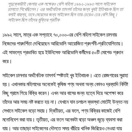
পুদুক্কোট্টাই জেলায়
এক লক্ষেরও
বেশি মহিলা ১৯৯২-১৯৯৩ সালে সাইকেল
চালাতে শিখেছিলেন।
এর অর্থনৈতিক তাৎপর্য
তাঁদের জন্য
খুবই ইতিবাচক
ছিল তা
বলাই বাহুল্য, তবে মেয়েদের জন্য সাইকেল ছিল তার চেয়েও ঢের বেশি কিছু।
সাইকেল ছিল তাঁদের মুক্তির প্রতীক
১৯৯২ সালে, মাত্র এক সপ্তাহে ৭০,০০০-এর বেশি মহিলা সাইকেল চালনায়
নিজেদের পারদর্শিতা দেখিয়েছেন আরিভোলি আয়োজিত প্রদর্শনী-প্রতিযোগিতায়।
এই সাফল্যে প্রভাবিত হয়ে ইউনিসেফ আরিভোলি কর্মীদের ৫০টি মোপেড প্রদান
করে।
সাইকেল চালনার অর্থনৈতিক তাৎপর্য স্পষ্টতই খুব ইতিবাচক। এতে রোজগারের সুরাহা
হয়। এখানকার মহিলাদের অনেকেই কৃষিজ পণ্য অথবা অন্য কোনও দ্রব্যাদি নির্দিষ্ট
কিছু গ্রামে গিয়ে বিক্রি করেন। এখন আর বাসের জন্য হত্যে দিয়ে অপেক্ষা করে
তাঁদের আর সময় নষ্ট করতে হয় না। যেখানে যান চলাচল ব্যবস্থা মোটেই উন্নত নয়
সেখানে সাইকেল বড়ো সহায়। দ্বিতীয়ত, এর ফলে, পণ্য বিক্রির কাজেই বেশি
মনোনিবেশ করা যায়। তৃতীয়ত, এর ফলে অনেকটা বড়ো অঞ্চল জুড়ে ব্যবসা করা
যায়। আর তাছাড়া সাইকেলের দৌলতে সময় বাঁচিয়ে খানিক জিরিয়েও নেওয়া যায়