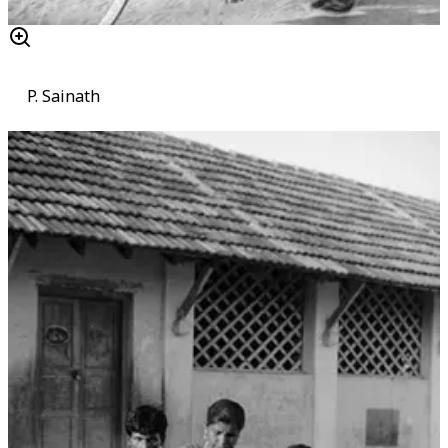
P. Sainath