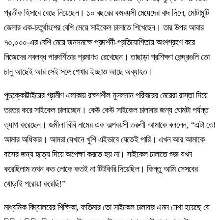
প্রতীক হিসাবে বেছে নিয়েছেন। ১০ বছরের কমবয়সী মেয়েদের বাদ দিলে, মোটামুটি
জেলার এক-চতুর্থাংশের বেশি মেয়ে সাইকেল চালাতে শিখেছেন। তার উপর আবার
৭০,০০০-এর বেশি মেয়ে জনসমক্ষে প্রদর্শনী-প্রতিযোগিতায় অংশগ্রহণ করে
নিজেদের নবলব্ধ পারদর্শিতার প্রমাণও রেখেছেন। তাছাড়া প্রশিক্ষণ কেন্দ্রগুলি তো
চালু আছেই আর সেই সঙ্গে শেখার ইচ্ছাও আছে অব্যাহত।
পুদুক্কোট্টাইয়ের গ্রামীণ এলাকায় রক্ষণশীল মুসলমান পরিবারের মেয়েরা রাস্তা দিয়ে
তরতর করে সাইকেল চালাচ্ছেন। কেউ কেউ সাইকেল চালাবার জন্য ঘোমটা পর্যন্ত
ত্যাগ করেছেন। জমীলা বিবি নামের এক অল্পবয়সী তরুণী আমাকে বললেন, “এটা তো
আমার অধিকার। আমরা যেখানে খুশি এইভাবে যেতেই পারি। এখন আর আমাকে
বাসের জন্য হত্যে দিয়ে অপেক্ষা করতে হয় না। সাইকেল চালাতে শুরু যখন
করেছিলাম তখন কত লোকে কতই না টিটকিরি দিয়েছিল। কিন্তু আমি সেসবের
থোড়াই পরোয়া করেছি!”
মাধ্যমিক বিদ্যালয়ের শিক্ষিকা, ফতিমার তো সাইকেল চালাবার এমন নেশা হয়েছে যে