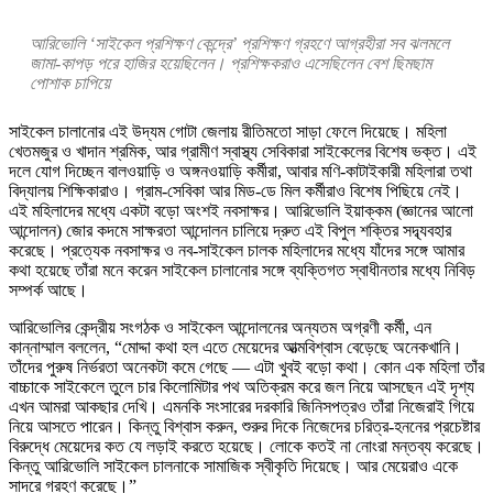
আরিভোলি ‘সাইকেল প্রশিক্ষণ কেন্দ্রে’ প্রশিক্ষণ গ্রহণে আগ্রহীরা সব ঝলমলে
জামা-কাপড় পরে
হাজির হয়েছিলেন।
প্রশিক্ষকরাও এসেছিলেন বেশ ছিমছাম
পো
শা
ক
চাপিয়ে
সাইকেল চালানোর এই উদ্যম গোটা জেলায় রীতিমতো সাড়া ফেলে দিয়েছে। মহিলা
খেতমজুর ও খাদান শ্রমিক, আর গ্রামীণ স্বাস্থ্য সেবিকারা সাইকেলের বিশেষ ভক্ত। এই
দলে যোগ দিচ্ছেন বালওয়াড়ি ও অঙ্গনওয়াড়ি কর্মীরা, আবার মণি-কাটাইকারী মহিলারা তথা
বিদ্যালয় শিক্ষিকারাও। গ্রাম-সেবিকা আর মিড-ডে মিল কর্মীরাও বিশেষ পিছিয়ে নেই।
এই মহিলাদের মধ্যে একটা বড়ো অংশই নবসাক্ষর। আরিভোলি ইয়াক্কম (জ্ঞানের আলো
আন্দোলন) জোর কদমে সাক্ষরতা আন্দোলন চালিয়ে দ্রুত এই বিপুল শক্তির সদ্ব্যবহার
করেছে। প্রত্যেক নবসাক্ষর ও নব-সাইকেল চালক মহিলাদের মধ্যে যাঁদের সঙ্গে আমার
কথা হয়েছে তাঁরা মনে করেন সাইকেল চালানোর সঙ্গে ব্যক্তিগত স্বাধীনতার মধ্যে নিবিড়
সম্পর্ক আছে।
আরিভোলির কেন্দ্রীয় সংগঠক ও সাইকেল আন্দোলনের অন্যতম অগ্রণী কর্মী, এন
কান্নাম্মাল বললেন, “মোদ্দা কথা হল এতে মেয়েদের আত্মবিশ্বাস বেড়েছে অনেকখানি।
তাঁদের পুরুষ নির্ভরতা অনেকটা কমে গেছে — এটা খুবই বড়ো কথা। কোন এক মহিলা তাঁর
বাচ্চাকে সাইকেলে তুলে চার কিলোমিটার পথ অতিক্রম করে জল নিয়ে আসছেন এই দৃশ্য
এখন আমরা আকছার দেখি। এমনকি সংসারের দরকারি জিনিসপত্রও তাঁরা নিজেরাই গিয়ে
নিয়ে আসতে পারেন। কিন্তু বিশ্বাস করুন, শুরুর দিকে নিজেদের চরিত্র-হননের প্রচেষ্টার
বিরুদ্ধে মেয়েদের কত যে লড়াই করতে হয়েছে। লোকে কতই না নোংরা মন্তব্য করেছে।
কিন্তু আরিভোলি সাইকেল চালনাকে সামাজিক স্বীকৃতি দিয়েছে। আর মেয়েরাও একে
সাদরে গ্রহণ করেছে।”