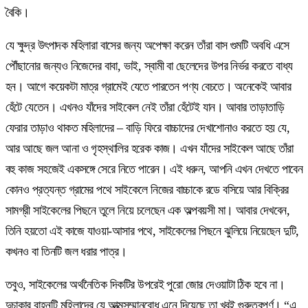
বৈকি।
যে ক্ষুদ্র উৎপাদক মহিলারা বাসের জন্য অপেক্ষা করেন তাঁরা বাস গুমটি অবধি এসে
পৌঁছানোর জন্যও নিজেদের বাবা, ভাই, স্বামী বা ছেলেদের উপর নির্ভর করতে বাধ্য
হন। আগে কয়েকটা মাত্র গ্রামেই যেতে পারতেন পণ্য বেচতে। অনেকেই আবার
হেঁটে যেতেন। এখনও যাঁদের সাইকেল নেই তাঁরা হেঁটেই যান। আবার তাড়াতাড়ি
ফেরার তাড়াও থাকত মহিলাদের – বাড়ি ফিরে বাচ্চাদের দেখাশোনাও করতে হয় যে,
আর আছে জল আনা ও গৃহস্থালির হরেক কাজ। এখন যাঁদের সাইকেল আছে তাঁরা
বহু কাজ সহজেই একসঙ্গে সেরে নিতে পারেন। এই ধরুন, আপনি এখন দেখতে পাবেন
কোনও প্রত্যন্ত গ্রামের পথে সাইকেলে নিজের বাচ্চাকে রডে বসিয়ে আর বিক্রির
সামগ্রী সাইকেলের পিছনে তুলে নিয়ে চলেছেন এক অল্পবয়সী মা। আবার দেখবেন,
তিনি হয়তো এই কাজে যাওয়া-আসার পথে, সাইকেলের পিছনে ঝুলিয়ে নিয়েছেন দুটি,
কখনও বা তিনটি জল ধরার পাত্র।
তবুও, সাইকেলের অর্থনৈতিক দিকটির উপরেই পুরো জোর দেওয়াটা ঠিক হবে না।
দুচাকার বাহনটি মহিলাদের যে আত্মসম্মানবোধ এনে দিয়েছে তা খুবই গুরুত্বপূর্ণ। “এ