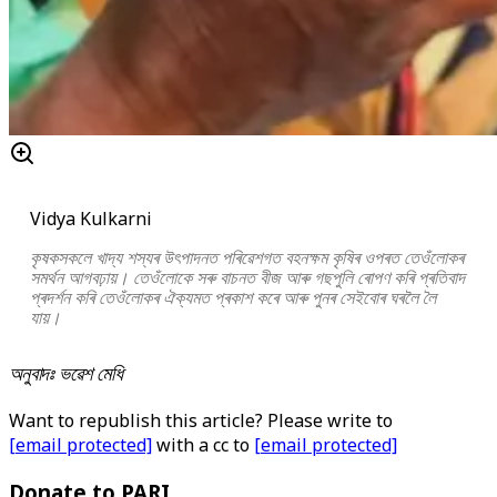
Vidya Kulkarni
কৃষকসকলে খাদ্য শস্যৰ উৎপাদনত পৰিৱেশগত বহনক্ষম কৃষিৰ ওপৰত তেওঁলোকৰ
সমৰ্থন আগবঢ়ায়। তেওঁলোকে সৰু বাচনত বীজ আৰু গছপুলি ৰোপণ কৰি প্ৰতিবাদ
প্ৰদৰ্শন কৰি তেওঁলোকৰ ঐক্যমত প্ৰকাশ কৰে আৰু পুনৰ সেইবোৰ ঘৰলৈ লৈ
যায়।
অনুবাদঃ ভৱেশ মেধি
Want to republish this article? Please write to
[email protected]
with a cc to
[email protected]
Donate to PARI