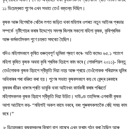
১১ ডিচেম্বৰত পুণেৰ এখন সভাত তেওঁ বক্তব্য দিছিল।
কৃষক আৰু বিশেষকৈ খেতিৰ লগত জড়িত থকা মহিলাৰ ওপৰত নতুন আইনৰ প্ৰভাৱ
সম্পৰ্কে দৃষ্টিগোচৰ কৰাৰ উদ্দেশ্যে সমগ্ৰ জিলাৰ সকলো মহিলা কৃষক, কৃষিশ্ৰমিক
আৰু কৰ্মকৰ্তাসকল পুণে চহৰত সমবেত হৈছিল।
যদিও মহিলাসকলে কৃষিত গুৰুত্বপূৰ্ণ ভূমিকা গ্ৰহণ কৰে- অতি কমেও ৬৫.১ শতাংশ
মহিলা কৃষিত কৃষক অথবা কৃষি শ্ৰমিক হিচাপে কাম কৰে ( লোকপিয়ল ২০১১)- কিন্তু
তেওঁলোকক কৃষক হিচাপে স্বীকৃতি দিয়া নহয় আৰু প্ৰায়ে তেওঁলোকক পৰিয়ালৰ ভূমিৰ
অধিকাৰৰ পৰা বঞ্চিত কৰা হয়। পুণেৰ সভাত কৃষকসকলে কয় যে কেন্দ্ৰ চৰকাৰে
কৃষকৰ জীৱন ধাৰণৰ প্ৰতি ভাবুকি থকা আইনখন কাৰ্যকৰী কৰাৰ পৰিৱৰ্তে
মহিলাসকলক কৃষক হিচাপে স্বীকৃতি দিয়া উচিত। দাউণ্ড তহসিলৰ এগৰাকী কৃষক
আশা আটোলে কয়- “মহিলাই অকল কামে নকৰে, বৰং পুৰুষসকলতকৈ বেছি সময় কাম
কৰে।”
৮ ডিচেম্বৰত কৃষকসকলৰ কিষাণ বাগ নামেৰে এখন ফৰাম গঠন কৰা হৈছিল আৰু