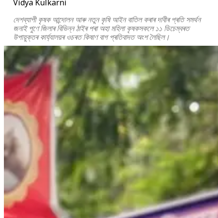
Vidya Kulkarni
দেশব্যাপী কৃষক আন্দোলন আৰু নতুন কৃষি আইন বাতিল কৰাৰ দাবীৰ প্ৰতি সমৰ্থন
জনাই পুণে জিলাৰ বিভিন্ন ঠাইৰ পৰা অহা মহিলা কৃষকসকলে ১১ ডিচেম্বৰত
উপায়ুক্তৰ কাৰ্য্যালয়ৰ ওচৰত কিষাণ বাগ প্ৰতিবাদত অংশ লৈছিল।