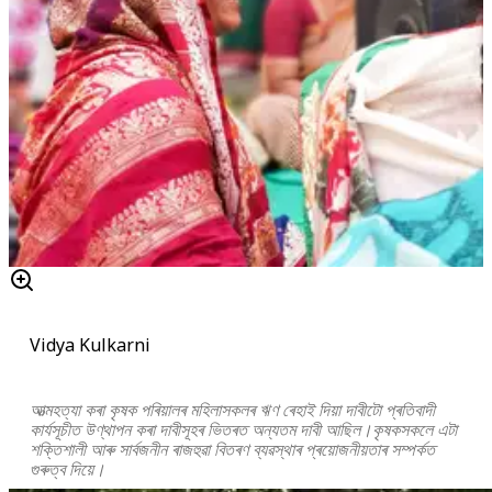
Vidya Kulkarni
আত্মহত্যা কৰা কৃষক পৰিয়ালৰ মহিলাসকলৰ ঋণ ৰেহাই দিয়া দাবীটো প্ৰতিবাদী
কাৰ্যসূচীত উণ্থাপন কৰা দাবীসূহৰ ভিতৰত অন্যতম দাবী আছিল।কৃষকসকলে এটা
শক্তিশালী আৰু সাৰ্বজনীন ৰাজহুৱা বিতৰণ ব্যৱস্থাৰ প্ৰয়োজনীয়তাৰ সম্পৰ্কত
গুৰুত্ব দিয়ে।