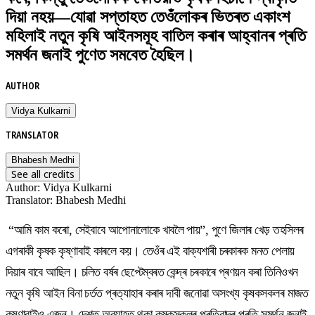
দিয়া নহয়—যোৱা সপ্তাহত তেওঁলোকৰ ভিতৰত একাংশ
মহিলাই নতুন কৃষি আইনসমূহ বাতিল কৰাৰ আহ্বানৰ প্ৰতি
সমৰ্থন জনাই পুণেত সমবেত হৈছিল।
AUTHOR
Vidya Kulkarni
TRANSLATOR
Bhabesh Medhi
See all credits
Author
:
Vidya Kulkarni
Translator
:
Bhabesh Medhi
“আমি কাম কৰো, সেইবাবে আপোনালোকে খাবলৈ পায়”, পুণে জিলাৰ খেড় তহসিলৰ
এগৰাকী কৃষক কৃষ্ণাবাই কাৰলে কয়। তেওঁৰ এই বাক্যশাৰী চৰকাৰক মনত পেলায়
দিয়াৰ বাবে আছিল। চলিত বৰ্ষৰ ছেপ্টেম্বৰত কেন্দ্ৰ চৰকাৰে প্ৰণয়ন কৰা তিনিওখন
নতুন কৃষি আইন বিনা চৰ্তত প্ৰত্যাহাৰ কৰাৰ দাবী জনোৱা অসংখ্য কৃষকসকলৰ মাজত
কৃষ্ণাবাইও এজন। দেশত অব্যাহত থকা কৃষকসকলৰ প্ৰতিবাদৰ প্ৰতি সমৰ্থন জনাই