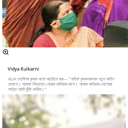
Vidya Kulkarni
ডাণ্ড তহসিলৰ কৃষক আশা আটোলে কয়— “মহিলা কৃষকসকলক নতুন আইন
নালাগে। আমাক সিদ্ধান্ত লোৱাৰ অধিকাৰ লাগে। আমাৰ অধিকাৰ নোপোৱা
পৰ্যন্ত আমি যুঁজি থাকিম।”