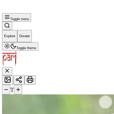
Toggle menu
Explore
Donate
Toggle theme
−
+
T