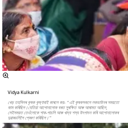
Vidya Kulkarni
খেড় তহসিলৰ কৃষক কৃষ্ণাবাই কাৰলে কয়- “এই কৃষকসকলে লকডাউনৰ সময়তো
কাম কৰিছিল।যেতিয়া আপোনালোক ঘৰত সুৰক্ষিত আৰু আৰামত আছিল,
সেইসময়ত তেওঁলোকে শাক-পাচলি আৰু খাদ্য শস্য উৎপাদন কৰি আপোনালোকৰ
দুৱাৰডলিলৈ প্ৰেৰণ কৰিছিল।”