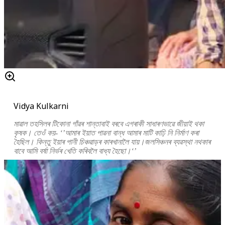
Vidya Kulkarni
মাৱাল তহসিলৰ টিকোনা গাঁৱৰ শান্তাবাই বৰবে এগৰাকী সাধাৰণভাৱে জীয়াই থকা
কৃষক। তেওঁ কয়- ‘’আমাৰ ইয়াত পাৱনা বান্ধ আমাৰ মাটি কাঢ়ি নি নিৰ্মাণ কৰা
হৈছিল। কিন্তু ইয়াৰ পানী চিঞ্চৱাড়ৰ কাৰখানালৈ যায়।জলসিঞ্চনৰ ব্যৱস্থা নথকাৰ
বাবে আমি বৰ্ষা নিৰ্ভৰ খেতি কৰিবলৈ বাধ্য হৈছো।‘’