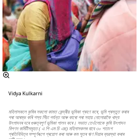
Vidya Kulkarni
মহিলাসকলে কৃষিৰ সকলো কামত কেন্দ্ৰীয় ভূমিকা গ্ৰহণ কৰে, ভূমি প্ৰস্তুত কৰাৰ
পৰা আৰম্ভ কৰি শস্য সিঁচা পৰ্যন্ত আৰু কাৰো পৰা সহায় নোলোৱাকৈ খাদ্য
উৎপাদনৰ দৰে গুৰুত্বপূৰ্ণ ভূমিকা পালন কৰে। সভাত তেওঁলোকে কৃষি উৎপাদন
বিপণন কমিটীসমূহত ( এ পি এম চি এছ) মহিলাসকলৰ বাবে ৩০ শতাংশ
প্ৰতিনিধিত্ব সম্পূৰ্ণৰূপে প্ৰয়োগ কৰা আৰু কম সূতৰ ঋণ দিয়াৰ ব্যৱস্থা কৰাৰ