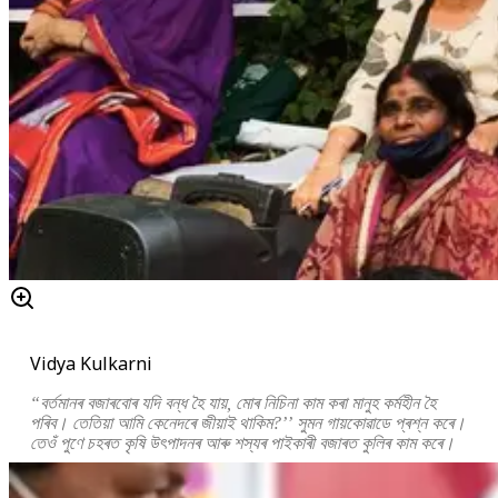
Vidya Kulkarni
“বৰ্তমানৰ বজাৰবোৰ যদি বন্ধ হৈ যায়, মোৰ নিচিনা কাম কৰা মানুহ কৰ্মহীন হৈ
পৰিব। তেতিয়া আমি কেনেদৰে জীয়াই থাকিম?’’ সুমন গায়কোৱাডে প্ৰশ্ন কৰে।
তেওঁ পুণে চহৰত কৃষি উৎপাদনৰ আৰু শস্যৰ পাইকাৰী বজাৰত কুলিৰ কাম কৰে।