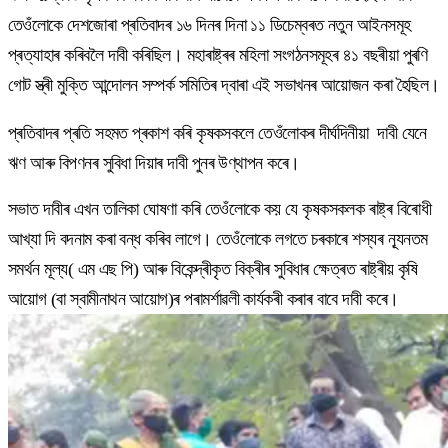
তেওঁলোকে দেশজোৰা প্ৰতিবাদৰ ১৬ দিনৰ দিনা ১১ ডিচেম্বৰত নতুন আইনসমূহ
প্ৰত্যাহাৰ কৰিবলৈ দাবী কৰিছিল। মহাৰাষ্ট্ৰৰ মহিলা সংগঠনসমূহৰ ৪১ বছৰীয়া পুৰণি
গোট স্ত্ৰী মুক্তি আন্দোলন সম্পৰ্ক সমিতিৰ দ্বাৰা এই সভাখনৰ আয়োজন কৰা হৈছিল।
প্ৰতিবাদৰ প্ৰতি সহমত প্ৰকাশ কৰি কৃষকসকলে তেওঁলোকৰ দীৰ্ঘদিনীয়া দাবী যেনে
ঋণ আৰু বিপণনৰ সুবিধা দিয়াৰ দাবী পুনৰ উণ্থাপন কৰে।
সভাত দাবীৰ এখন তালিকা ঘোষণা কৰি তেওঁলোকে কয় যে কৃষকসকলক ৰাষ্ট্ৰ বিৰোধী
আখ্যা দি বদনাম কৰা বন্ধ কৰিব লাগে। তেওঁলোকে লগতে চৰকাৰে শস্যৰ ন্যূনতম
সমৰ্থন মূল্য( এম এছ পি) আৰু বিকেন্দ্ৰীকৃত বিক্ৰীৰ সুবিধাৰ ক্ষেত্ৰত ৰাষ্ট্ৰীয় কৃষি
আয়োগ (বা স্বামীনাথন আয়োগ)ৰ পৰামৰ্শাৱলী কাৰ্যকৰী কৰাৰ বাবে দাবী কৰে।