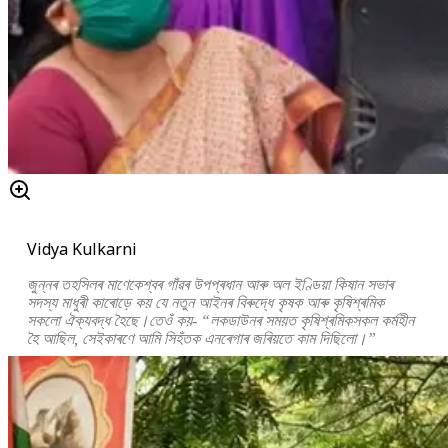
Vidya Kulkarni
জুন্নৰ তহসিলৰ মাণেকেশ্বৰ গাঁৱৰ উপপ্ৰধান আৰু অল ইণ্ডিয়া কিষান সভাৰ
সদস্য মাধুৰী কাৰোড়ে কয় যে নতুন আইনৰ বিৰুদ্ধে কৃষক আৰু কৃষিশ্ৰমিক
সকলো ঐক্যবদ্ধ হৈছে।তেওঁ কয়- “লকডাউনৰ সময়ত কৃষিশ্ৰমিকসকল কৰ্মহীন
হৈ আছিল, সেইকাৰণে আমি সিহঁতক এনৰেগাৰ জৰিয়তে কাম দিছিলো।”