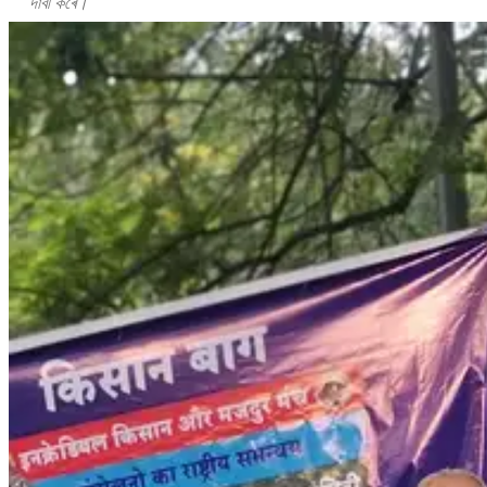
দাবী কৰে।