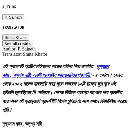
AUTHOR
P. Sainath
TRANSLATOR
Smita Khator
See all credits
Author
:
P. Sainath
Translator
:
Smita Khator
এই প্যানেলটি গ্রামীণ মহিলাদের কাজের পরিসর ঘিরে রূপায়িত
'
দৃশ্যমান
কাজ
,
অদৃশ্য নারী: একটি অনলাইন আলোকচিত্র প্রদর্শনী
'-
র একাংশ। ১৯৯৩
থেকে ২০০২ সালের মাঝামাঝি সময় জুড়ে ভারতের ১০টি রাজ্যে ঘুরে ঘুরে এই
ছবিগুলি তুলেছিলেন পি. সাইনাথ। দেশের বিভিন্ন প্রান্তে বহু বছর ধরে প্রদর্শিত
হতে থাকা এই ভ্রাম্যমাণ প্রদর্শনীটি বিশেষ মুন্সিয়ানার সঙ্গে এখানে ডিজিটাইজ করেছে
পারি।
দৃশ্যমান কাজ, অদৃশ্য নারী