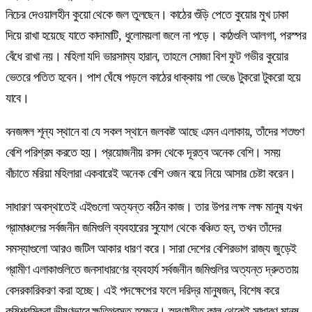
নিচের দেওয়ালহীন কুয়ো থেকে জল তুলছেন। কাঠের গুঁড়ি পেতে কুয়োর মুখ ঢাকা
দিয়ে রাখা হয়েছে যাতে কাদামাটি, ধুলোময়লা জলে না পড়ে। কাঠগুলি আলগা, পরস্পর
বেঁধে রাখা নয়। মহিলা যদি ভারসাম্য হারান, তাহলে সোজা বিশ ফুট গভীর কুয়োর
ভেতরে পতিত হবেন। পাশ ঘেঁষে পড়লে কাঠের ধাক্কায় পা ভেঙে টুকরো টুকরো হয়ে
যাবে।
বনজঙ্গল শূন্য স্থানে বা যে সকল স্থানে জলকষ্ট আছে এমন এলাকায়, তাঁদের শতগুণ
বেশি পরিশ্রম করতে হয়। প্রয়োজনীয় রসদ থেকে দূরত্ব অনেক বেশি। সময়
বাঁচাতে মরিয়া মহিলারা একবারেই অনেক বেশি ওজন বয়ে নিয়ে আসার চেষ্টা করেন।
সাধারণ অবস্থাতেই এইগুলো অত্যন্ত কঠিন কাজ। তার উপর লক্ষ লক্ষ মানুষ যখন
গ্রামাঞ্চলের সর্বজনীন জমিগুলি ব্যবহারের সুযোগ থেকে বঞ্চিত হন, তখন তাঁদের
সমস্যাগুলো আরও জটিল আকার ধারণ করে। সারা দেশের বেশিরভাগ রাজ্য জুড়েই
গ্রামীণ এলাকাগুলিতে জনসাধারণের ব্যবহার্য সর্বজনীন জমিগুলির অত্যন্ত দ্রুততায়
বেসরকারিকরণ করা হচ্ছে। এই পদক্ষেপের ফলে দরিদ্র মানুষজন, বিশেষ করে
কৃষিশ্রমিকরা ভীষণভাবে ক্ষতিগ্রস্ত হচ্ছেন। স্মরণাতীত কাল থেকেই সাধারণ মানুষ