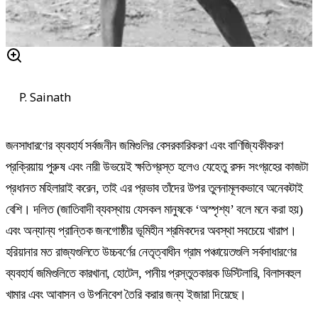
P. Sainath
জনসাধারণের ব্যবহার্য সর্বজনীন জমিগুলির বেসরকারিকরণ এবং বাণিজ্যিকীকরণ
প্রক্রিয়ায় পুরুষ এবং নারী উভয়েই ক্ষতিগ্রস্ত হলেও যেহেতু রসদ সংগ্রহের কাজটা
প্রধানত মহিলারাই করেন, তাই এর প্রভাব তাঁদের উপর তুলনামূলকভাবে অনেকটাই
বেশি। দলিত (জাতিবাদী ব্যবস্থায় যেসকল মানুষকে ‘অস্পৃশ্য’ বলে মনে করা হয়)
এবং অন্যান্য প্রান্তিক জনগোষ্ঠীর ভূমিহীন শ্রমিকদের অবস্থা সবচেয়ে খারাপ।
হরিয়ানার মত রাজ্যগুলিতে উচ্চবর্ণের নেতৃত্বাধীন গ্রাম পঞ্চায়েতগুলি সর্বসাধারণের
ব্যবহার্য জমিগুলিতে কারখানা, হোটেল, পানীয় প্রস্তুতকারক ডিস্টিলারি, বিলাসবহুল
খামার এবং আবাসন ও উপনিবেশ তৈরি করার জন্য ইজারা দিয়েছে।