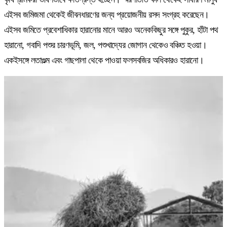
এইসব জমিজমা থেকেই জীবনধারণের জন্য প্রয়োজনীয় রসদ সংগ্রহ করেছেন।
এইসব জমিতে প্রবেশাধিকার হারানোর মানে আরও অনেককিছুর সঙ্গে পুকুর, হাঁটা পথ
হারানো, গবাদি পশুর চারণভূমি, জল, পশুখাদ্যের জোগান থেকেও বঞ্চিত হওয়া।
একইসঙ্গে লতাগুল্ম এবং গাছপালা থেকে পাওয়া ফলসবজির অধিকারও হারানো।