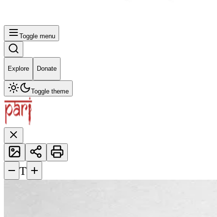
Toggle menu
Explore
Donate
Toggle theme
−
+
T