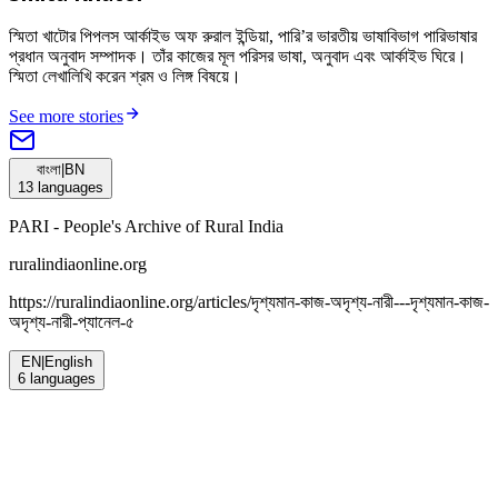
স্মিতা খাটোর পিপলস আর্কাইভ অফ রুরাল ইন্ডিয়া, পারি’র ভারতীয় ভাষাবিভাগ পারিভাষার
প্রধান অনুবাদ সম্পাদক। তাঁর কাজের মূল পরিসর ভাষা, অনুবাদ এবং আর্কাইভ ঘিরে।
স্মিতা লেখালিখি করেন শ্রম ও লিঙ্গ বিষয়ে।
See more stories
বাংলা
|
BN
13
languages
PARI - People's Archive of Rural India
ruralindiaonline.org
https://ruralindiaonline.org/articles/
দৃশ্যমান-কাজ-অদৃশ্য-নারী---দৃশ্যমান-কাজ-
অদৃশ্য-নারী-প্যানেল-৫
EN
|
English
6
languages