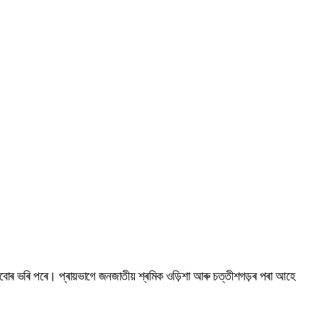
ৰবোৰ ভৰি পৰে। প্ৰায়ভাগে জনজাতীয় শ্ৰমিক ওড়িশা আৰু চত্তীশগড়ৰ পৰা আহে