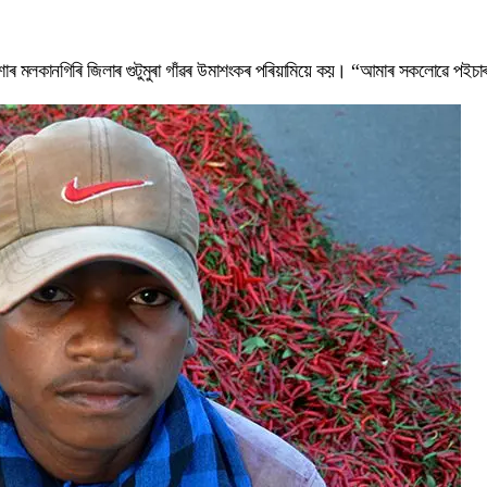
ৰ মলকানগিৰি জিলাৰ গুটুমুৰা গাঁৱৰ উমাশংকৰ পৰিয়ামিয়ে কয়। “আমাৰ সকলোৱে পইচাৰ