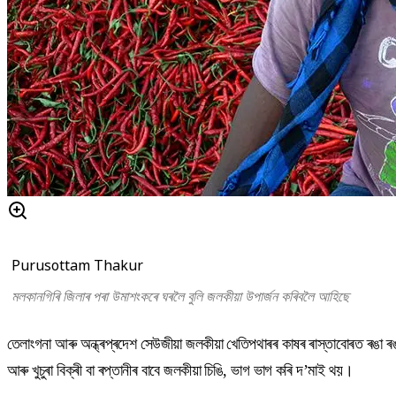
Purusottam Thakur
মলকানগিৰি জিলাৰ পৰা উমাশংকৰে ঘৰলৈ বুলি জলকীয়া উপাৰ্জন কৰিবলৈ আহিছে
তেলাংগনা আৰু অন্ধ্ৰপ্ৰদেশ সেউজীয়া জলকীয়া খেতিপথাৰৰ কাষৰ ৰাস্তাবোৰত ৰঙা 
আৰু খুচুৰা বিক্ৰী বা ৰপ্তানীৰ বাবে জলকীয়া চিঙি, ভাগ ভাগ কৰি দ’মাই থয়।