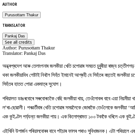
AUTHOR
Purusottam Thakur
TRANSLATOR
Pankaj Das
See all credits
Author
:
Purusottam Thakur
Translator
:
Pankaj Das
অন্ধ্ৰপ্ৰদেশ আৰু তেলাংগনাৰ জলকীয়া খেতি চপোৱাৰ সময়ত চুবুৰীয়া ৰাজ্য চত্তীশ
থকা জলকীয়াবিধ গোটাই নিবলৈ সিহঁত ইমানেই আগ্ৰহী যে সিহঁতৰ বহুতেই জলকীয়া
সিহঁতৰ হাতত পোৱা একমাত্ৰ সুযোগ।
পৰিয়ালত ডাঙৰবোৰে সৰুবোৰতকৈ বেছি জলকীয়া খায়, তেওঁলোকৰ বাবে এয়া নিয়মীয়া 
ল’ৰা-ছোৱালী। পৰৱৰ্তীবাৰ খেতি চপোৱাৰ সময়লৈকে জোৰাকৈ তেওঁলোকে জলকীয়া ‘আৰ্জি
এক কুইণ্টল পৰ্য্যন্ত জলকীয়া পায়। এক কিলোগ্ৰামত ১০০ টকাকৈ ধৰিলে এক কু
এইখিনি উপাৰ্জন পৰিয়ালবোৰৰ বাবে পইচাৰ ফালৰ পৰাও সুবিধাজনক। এটা পৰিয়ালে এ