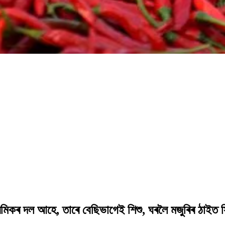
্ৰমিকৰ দল আহে, তাৰে বেছিভাগেই শিশু, ঘৰলৈ মজুৰিৰ ঠাইত 