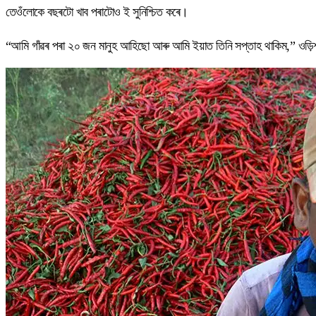
তেওঁলোকে বছৰটো খাব পৰাটোও ই সুনিশ্চিত কৰে।
“আমি গাঁৱৰ পৰা ২০ জন মানুহ আহিছো আৰু আমি ইয়াত তিনি সপ্তাহ থাকিম,” ওড়িশা