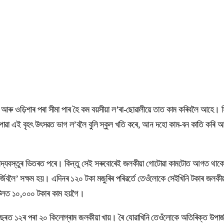
গড় আৰু ওড়িশাৰ পৰা সীমা পাৰ হৈ কম বয়সীয়া ল’ৰা-ছোৱালীয়ে তাত কাম কৰিবলৈ আহে
 চপোৱা এই বৃহৎ উৎসৱত ভাগ ল’বলৈ বুলি স্কুল খতি কৰে, আন দহো কাম-বন কাতি 
খাদ্যবস্তুৰ ভিতৰত পৰে। কিন্তু সেই সৰুবোৰেই জলকীয়া গোটোৱা কামটোত আগত থাক
বলৈ’ সক্ষম হয়। এদিনৰ ১২০ টকা মজুৰিৰ পৰিৱৰ্তে তেওঁলোকে সেইখিনি টকাৰ জলকীয়া ল
ইণ্টলত ১০,০০০ টকাৰ কাম হয়গৈ।
বছৰত ১২ৰ পৰা ২০ কিলোগ্ৰাম জলকীয়া খায়। ৰৈ যোৱাখিনি তেওঁলোকে অতিৰিক্ত উপাৰ্