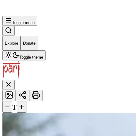
Toggle menu
Explore
Donate
Toggle theme
−
+
T