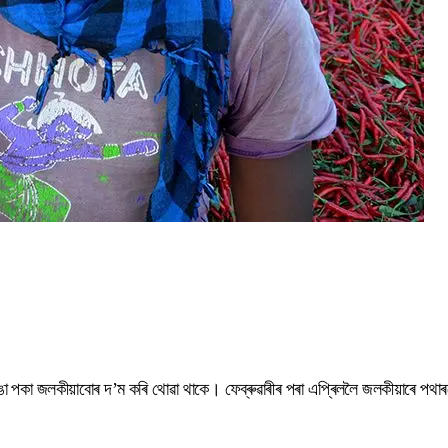
ৰঙা পকা জলকীয়াবোৰ দ’ম কৰি থোৱা থাকে। ফেব্ৰুৱাৰীৰ পৰা এপ্ৰিললৈ জলকীয়াৰে পথা