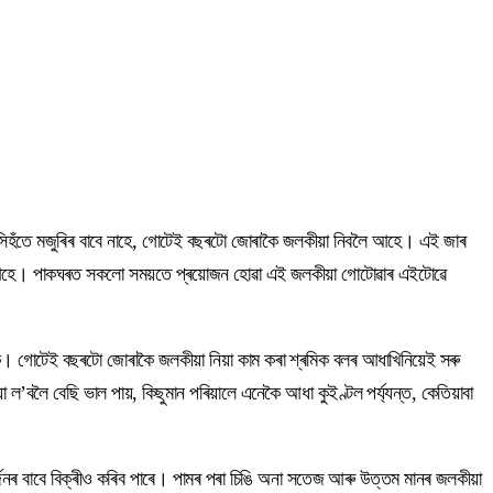
। সিহঁতে মজুৰিৰ বাবে নাহে, গোটেই বছৰটো জোৰাকৈ জলকীয়া নিবলৈ আহে। এই জাৰ
কৰি আহে। পাকঘৰত সকলো সময়তে প্ৰয়োজন হোৱা এই জলকীয়া গোটোৱাৰ এইটোৱে
ে। গোটেই বছৰটো জোৰাকৈ জলকীয়া নিয়া কাম কৰা শ্ৰমিক বলৰ আধাখিনিয়েই সৰু
’বলৈ বেছি ভাল পায়, কিছুমান পৰিয়ালে এনেকৈ আধা কুইণ্টল পৰ্য্যন্ত, কেতিয়াবা
জনৰ বাবে বিক্ৰীও কৰিব পাৰে। পামৰ পৰা চিঙি অনা সতেজ আৰু উত্তম মানৰ জলকীয়া