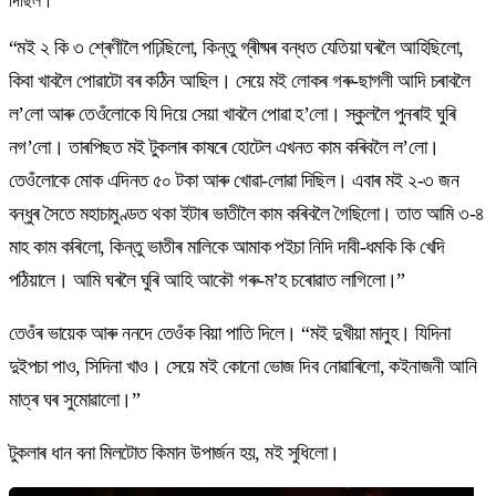
দিছিল।
“মই ২ কি ৩ শ্ৰেণীলৈ পঢ়িছিলো, কিন্তু গ্ৰীষ্মৰ বন্ধত যেতিয়া ঘৰলৈ আহিছিলো,
কিবা খাবলৈ পোৱাটো বৰ কঠিন আছিল। সেয়ে মই লোকৰ গৰু-ছাগলী আদি চৰাবলৈ
ল’লো আৰু তেওঁলোকে যি দিয়ে সেয়া খাবলৈ পোৱা হ’লো। স্কুললৈ পুনৰাই ঘুৰি
নগ’লো। তাৰপিছত মই টুকলাৰ কাষৰে হোটেল এখনত কাম কৰিবলৈ ল’লো।
তেওঁলোকে মোক এদিনত ৫০ টকা আৰু খোৱা-লোৱা দিছিল। এবাৰ মই ২-৩ জন
বন্ধুৰ সৈতে মহাচামুণ্ডত থকা ইটাৰ ভাতীলৈ কাম কৰিবলৈ গৈছিলো। তাত আমি ৩-৪
মাহ কাম কৰিলো, কিন্তু ভাতীৰ মালিকে আমাক পইচা নিদি দাবী-ধমকি কি খেদি
পঠিয়ালে। আমি ঘৰলৈ ঘুৰি আহি আকৌ গৰু-ম’হ চৰোৱাত লাগিলো।”
তেওঁৰ ভায়েক আৰু ননদে তেওঁক বিয়া পাতি দিলে। “মই দুখীয়া মানুহ। যিদিনা
দুইপচা পাও, সিদিনা খাও। সেয়ে মই কোনো ভোজ দিব নোৱাৰিলো, কইনাজনী আনি
মাত্ৰ ঘৰ সুমোৱালো।”
টুকলাৰ ধান বনা মিলটোত কিমান উপাৰ্জন হয়, মই সুধিলো।