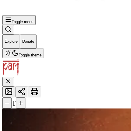
Toggle menu
Explore
Donate
Toggle theme
−
+
T