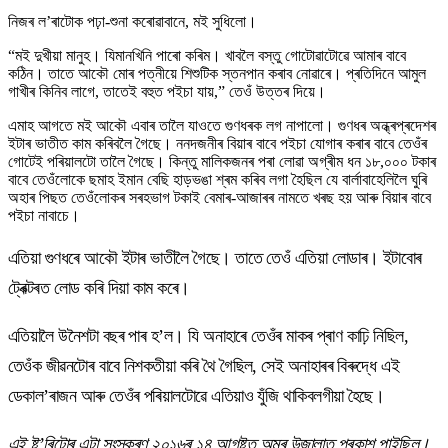
নিজৰ ল’ৰাটোক পঢ়া-শুনা কৰোৱাবানে, মই সুধিলো।
“মই দুখীয়া মানুহ। যিমানখিনি পাৰো কৰিম। খাবলৈ বস্তু গোটোৱাটোৱে আমাৰ বাবে
কঠিন। তাতে আকৌ মোৰ পত্নীয়ে শিশুটিক স্তনপান কৰাব নোৱাৰে। প্ৰতিদিনে আমুল
গাখীৰ কিনিব লাগে, তাতেই বহুত পইচা যায়,” তেওঁ উত্তৰ দিয়ে।
এমাহ আগতে মই আকৌ এবাৰ তালৈ যাওতে গুণধৰক লগ নাপালো। গুণধৰ অন্ধ্ৰপ্ৰদেশৰ
ইটাৰ ভাতীত কাম কৰিবলৈ গৈছে। ননদজনীৰ বিয়াৰ বাবে পইচা যোগাৰ কৰাৰ বাবে তেওঁৰ
গোটেই পৰিয়ালটো তালৈ গৈছে। কিন্তু মালিকজনৰ পৰা লোৱা অগ্ৰীম ধন ১৮,০০০ টকাৰ
বাবে তেওঁলোকে ছমাহ ইমান বেছি হাড়ভঙা শ্ৰম কৰিব লগা হৈছিল যে বাৰ্লাবাহেলিলৈ ঘুৰি
অহাৰ পিছত তেওঁলোকৰ সৰহভাগ টকাই বেমাৰ-আজাৰৰ নামতে খৰছ হয় আৰু বিয়াৰ বাবে
পইচা নাবাচে।
এতিয়া গুণধৰে আকৌ ইটাৰ ভাতীলৈ গৈছে। তাতে তেওঁ এতিয়া লোডাৰ। ইটাবোৰ
ট্ৰেক্টৰত লোড কৰি দিয়া কাম কৰে।
এতিয়ালৈ উনৈশটা বছৰ পাৰ হ’ল। যি অনাহাৰে তেওঁৰ মাকৰ প্ৰাণ কাঢ়ি নিছিল,
তেওঁক জীৱনটোৰ বাবে নিশকতীয়া কৰি থৈ গৈছিল, সেই অনাহাৰৰ বিৰুদ্ধে এই
ডেকাল’ৰাজন আৰু তেওঁৰ পৰিয়ালটোৱে এতিয়াও যুঁজি থাকিবলগীয়া হৈছে।
এই ষ্ট’ৰিটোৰ এটা সংস্কৰণ ২০১৬ৰ ১৪ আগষ্টত অমৰ উজালাত প্ৰকাশ পাইছিল।