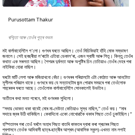
Purusottam Thakur
ৰশ্মিতা আৰু তেওঁৰ পুত্ৰ শুভম
মই বাৰ্লাবাহেলিলৈ গ’লো। গুণধৰ ঘৰতে আছিল। তেওঁ মিচিকিয়াই হাঁহি মোক সম্ভাষণ
জনালে। সেই ছবছৰীয়া ল’ৰাটো এতিয়া ডেকাল’ৰা, এজন স্বামী আৰু পিতৃ। কিন্তু তেওঁৰ
কথাত এক সৰলতা আছিল। শৈশৱৰ দুৰ্বলতা আৰু অপুষ্টিৰ চিন তেতিয়াও তেওঁৰ দেহৰ পৰা
নাইকিয়া হোৱা নাছিল।
ঘৰটো মাটি লেপা আৰু মজিয়াখনো কেঁচা। গুণধৰৰ পৰিয়ালটো এটা কোঠাত আৰু আনটোত
সুশীলৰ পৰিয়াল থাকে। গুণধৰে কয় যে সন্তানটোৰ জন্ম পোৱাৰ সময়ৰে পৰা তেওঁলোক
শহুৰেকৰ ঘৰতে আছে। তেওঁলোক বাৰ্লাবাহেলিলৈ সোনকালেই উভতিব।
অতীতৰ কথা মনত পৰেনে, মই গুণধৰক সুধিলো।
“সদায় ভোকত থকা বাবেই মোৰ মা-দেউতা কেতিয়াও সুস্থ নাছিল,” তেওঁ কয়। “মাৰ
সদায়ে জ্বৰ উঠি থাকিছিল। কেবাদিনো একো নোখোৱাকৈ থকাৰ পিছত তেওঁ ঢুকাইছিল।”
হস্পিতালৰ পৰা তেওঁ ঘৰলৈ অহাৰ পিছত বাতৰি কাকতৰ দ্বাৰা কৰা প্ৰচাৰৰ পিছত
প্ৰশাসনে তেওঁক আদিবাসী ছাত্ৰ-ছাত্ৰীৰ আশ্ৰম (আবাসিক স্কুল) এখনত নাম লগাই