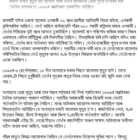
খাবলৈ নাপাই মৃত্যু ঘটা ঘামেলা আৰু তাইৰ ঘাটমাউৰা হোৱা পুত্ৰ গুণধৰৰ খবৰ
‘দৈনিক ভাস্কৰ’ত ১৯৯৬ৰ অক্টোবৰত প্ৰকাশিত পাইছিল
বালমাটি নাইক ওৰফে ঘামেলা এগৰাকী ৩২ বছৰ বয়সীয়া আদিবাসী বিধবা মহিলা, এগৰাকী
কৃষিশ্ৰমিক আছিল। তেওঁ আছিল বাৰ্লাবাহেলি গাঁৱৰ ৩০০ গৰাকী বাসিন্দাৰ মাজৰ এগৰাকী।
তেওঁৰ গিৰিয়েক দুটা বছৰ আগতে ঢুকাইছিল। ঘামেলাই ঋণ পৰিশোধ কৰিবৰ কাৰণে নিজৰ
একমাত্ৰ খেতিৰ মাটিটুকুৰা এৰি দিবলগীয়া হৈছিল। দিনহাজিৰা কৰি চলি আছিল যদিও খৰাং
পৰিলত, তেওঁৰ বাবে গাওঁখনত কাম নাইকিয়া হৈ পৰিল। তেওঁৰ ছবছৰীয়া পুত্ৰ গুণধৰ আৰু
তেওঁ নিজে ভোকত কলমলাবলৈ ধৰিলে। স্থানীয় লোকে দাবী কৰে যে তেওঁলোকে ঘামেলাৰ
পৰিস্থিতিৰ বিষয়ে তেওঁ মৃত্যুৰ আগত খণ্ড উন্নয়ন বিষয়াক জনাইছিল যদিও তেওঁলোকে
একো নকৰিলে।
১৯৯৬ৰ ৬ ছেপ্টেম্বৰত, ১৫ দিন অনাহাৰে থকাৰ পিছত ঘামেলাৰ মৃত্যু ঘটে। তাৰে
কেবাঘণ্টা পিছত চুবুৰীয়াই তেওঁৰ পুত্ৰক মাতৃৰ নিথৰ দেহৰ ওচৰত বহি কান্দি থকা দেখা
পায়।
অনাহাৰে হোৱা মৃত্যু আৰু তাৰ পাছৰ পৰ্য্যায়ৰ মই লিখা প্ৰতিবেদন ১৯৯৬ৰ অক্টোবৰত
দৈনিক ভাস্কৰত প্ৰকাশ পাইছিল। স্থানীয় সমাজকৰ্মী আৰু বিৰোধী দলৰ নেতাই
গাওঁখনলৈ গৈ ঘটনাৰ বুজ লৈছিল। মানৱ অধিকাৰ আয়োগৰ সদস্য আহিছিল আৰু
সিদ্ধান্তলৈ আহিছিল যে অনাহাৰে থকাই ঘামেলাৰ মৃত্যু হ’ল। ৰাজনৈতিক নেতা, খণ্ড
উন্নয়ন বিষয়া, জিলা উপায়ুক্ত আৰু জিলা দণ্ডাধীশো গাওঁখনলৈ আহিল। আনকি
প্ৰধানমন্ত্ৰী এইছ.ডি. দেৱেগৌড়াও তেওঁৰ খৰাংপিড়ীত অঞ্চল সাক্ষাৎ অভিযানৰ অধীনত
তালৈ অহাৰ কথা আছিল, অৱশ্যে নাহিল।
গাঁৱৰ মানুহে বিষয়া-আমোলাক কৈছিল যে তেওঁলোকক নিয়োগৰ সুবিধা লাগে। কিন্তু