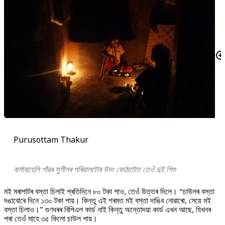
Purusottam Thakur
বাৰ্লাবাহেলি গাঁৱৰ সুশীলৰ পৰিয়ালটোৰ উদং কোঠাটোত তেওঁ দুই শিশু
মই মৰাপাটৰ বস্তা চিলাই প্ৰতিদিনে ৮০ টকা পাও, তেওঁ উত্তৰ দিলে। “চাউলৰ বস্তা
দঙাবোৰে দিনে ১৩০ টকা পায়। কিন্তু এই গৰমত মই বস্তা দাঙিব নোৱাৰো, সেয়ে মই
বস্তা চিলাও।” গুণধৰৰ বিপিএল কাৰ্ড নাই কিন্তু অন্তোদয়া কাৰ্ড এখন আছে, যিখনৰ
পৰা তেওঁ মাহে ৩৫ কিলো চাউল পায়।