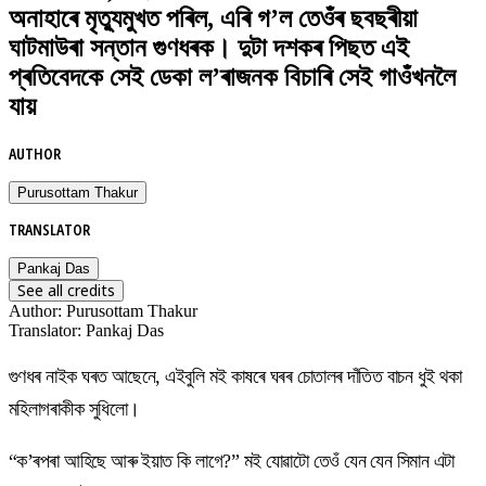
অনাহাৰে মৃত্যুমুখত পৰিল, এৰি গ’ল তেওঁৰ ছবছৰীয়া
ঘাটমাউৰা সন্তান গুণধৰক। দুটা দশকৰ পিছত এই
প্ৰতিবেদকে সেই ডেকা ল’ৰাজনক বিচাৰি সেই গাওঁখনলৈ
যায়
AUTHOR
Purusottam Thakur
TRANSLATOR
Pankaj Das
See all credits
Author
:
Purusottam Thakur
Translator
:
Pankaj Das
গুণধৰ নাইক ঘৰত আছেনে, এইবুলি মই কাষৰে ঘৰৰ চোতালৰ দাঁতিত বাচন ধুই থকা
মহিলাগৰাকীক সুধিলো।
“ক’ৰপৰা আহিছে আৰু ইয়াত কি লাগে?” মই যোৱাটো তেওঁ যেন যেন সিমান এটা