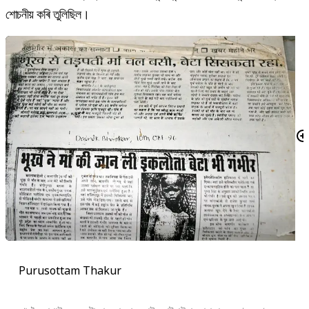
শোচনীয় কৰি তুলিছিল।
Purusottam Thakur