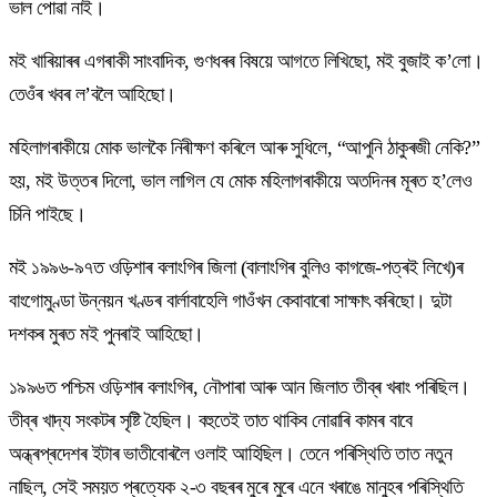
ভাল পোৱা নাই।
মই খাৰিয়াৰৰ এগৰাকী সাংবাদিক, গুণধৰৰ বিষয়ে আগতে লিখিছো, মই বুজাই ক’লো।
তেওঁৰ খবৰ ল’বলৈ আহিছো।
মহিলাগৰাকীয়ে মোক ভালকৈ নিৰীক্ষণ কৰিলে আৰু সুধিলে, “আপুনি ঠাকুৰজী নেকি?”
হয়, মই উত্তৰ দিলো, ভাল লাগিল যে মোক মহিলাগৰাকীয়ে অতদিনৰ মূৰত হ’লেও
চিনি পাইছে।
মই ১৯৯৬-৯৭ত ওড়িশাৰ বলাংগিৰ জিলা (বালাংগিৰ বুলিও কাগজে-পত্ৰই লিখে)ৰ
বাংগোমুণ্ডা উন্নয়ন খণ্ডৰ বাৰ্লাবাহেলি গাওঁখন কেবাবাৰো সাক্ষাৎ কৰিছো। দুটা
দশকৰ মুৰত মই পুনৰাই আহিছো।
১৯৯৬ত পশ্চিম ওড়িশাৰ বলাংগিৰ, নৌপাৰা আৰু আন জিলাত তীব্ৰ খৰাং পৰিছিল।
তীব্ৰ খাদ্য সংকটৰ সৃষ্টি হৈছিল। বহুতেই তাত থাকিব নোৱাৰি কামৰ বাবে
অন্ধ্ৰপ্ৰদেশৰ ইটাৰ ভাতীবোৰলৈ ওলাই আহিছিল। তেনে পৰিস্থিতি তাত নতুন
নাছিল, সেই সময়ত প্ৰত্যেক ২-৩ বছৰৰ মুৰে মুৰে এনে খৰাঙে মানুহৰ পৰিস্থিতি