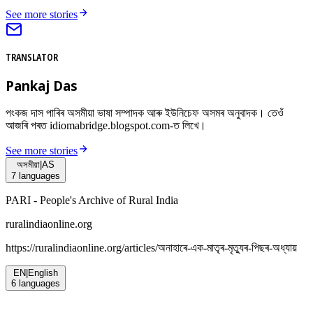
See more stories
TRANSLATOR
Pankaj Das
পংকজ দাস পাৰিৰ অসমীয়া ভাষা সম্পাদক আৰু ইউনিচেফ অসমৰ অনুবাদক। তেওঁ
আজৰি পৰত idiomabridge.blogspot.com-ত লিখে।
See more stories
অসমীয়া
|
AS
7
languages
PARI - People's Archive of Rural India
ruralindiaonline.org
https://ruralindiaonline.org/articles/
অনাহাৰে-এক-মাতৃৰ-মৃত্যুৰ-পিছৰ-অধ্যায়
EN
|
English
6
languages