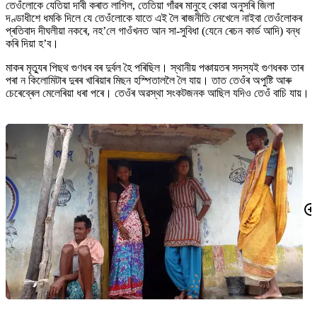
তেওঁলোকে যেতিয়া দাবী কৰাত লাগিল, তেতিয়া গাঁৱৰ মানুহে কোৱা অনুসৰি জিলা
দণ্ডাধীশে ধমকি দিলে যে তেওঁলোকে যাতে এই লৈ ৰাজনীতি নেখেলে নাইবা তেওঁলোকৰ
প্ৰতিবাদ দীঘলীয়া নকৰে, নহ’লে গাওঁখনত আন সা-সুবিধা (যেনে ৰেচন কাৰ্ড আদি) বন্ধ
কৰি দিয়া হ’ব।
মাকৰ মৃত্যুৰ পিছথ গুণধৰ বৰ দুৰ্বল হৈ পৰিছিল। স্থানীয় পঞ্চায়তৰ সদস্যই গুণধৰক তাৰ
পৰা ন কিলোমিটাৰ দুৰৰ খাৰিয়াৰ মিছন হস্পিতাললৈ লৈ যায়। তাত তেওঁৰ অপুষ্টি আৰু
চেৰেব্ৰেল মেলেৰিয়া ধৰা পৰে। তেওঁৰ অৱস্থা সংকটজনক আছিল যদিও তেওঁ বাচি যায়।