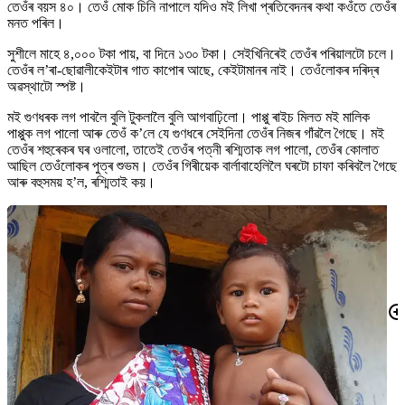
তেওঁৰ বয়স ৪০। তেওঁ মোক চিনি নাপালে যদিও মই লিখা প্ৰতিবেদনৰ কথা কওঁতে তেওঁৰ
মনত পৰিল।
সুশীলে মাহে ৪,০০০ টকা পায়, বা দিনে ১৩০ টকা। সেইখিনিৰেই তেওঁৰ পৰিয়ালটো চলে।
তেওঁৰ ল’ৰা-ছোৱালীকেইটাৰ গাত কাপোৰ আছে, কেইটামানৰ নাই। তেওঁলোকৰ দৰিদ্ৰ
অৱস্থাটো স্পষ্ট।
মই গুণধৰক লগ পাবলৈ বুলি টুকলালৈ বুলি আগবাঢ়িলো। পাপ্পু ৰাইচ মিলত মই মালিক
পাপ্পুক লগ পালো আৰু তেওঁ ক’লে যে গুণধৰে সেইদিনা তেওঁৰ নিজৰ গাঁৱলৈ গৈছে। মই
তেওঁৰ শহুৰেকৰ ঘৰ ওলালো, তাতেই তেওঁৰ পত্নী ৰশ্মিতাক লগ পালো, তেওঁৰ কোলাত
আছিল তেওঁলোকৰ পুত্ৰ শুভম। তেওঁৰ গিৰীয়েক বাৰ্লাবাহেলিলৈ ঘৰটো চাফা কৰিবলৈ গৈছে
আৰু বহুসময় হ’ল, ৰশ্মিতাই কয়।