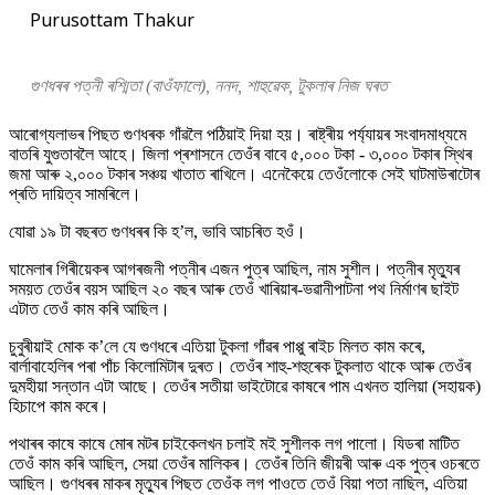
Purusottam Thakur
গুণধৰৰ পত্নী ৰশ্মিতা (বাওঁফালে), ননদ, শাহুৱেক, টুকলাৰ নিজ ঘৰত
আৰোগ্যলাভৰ পিছত গুণধৰক গাঁৱলৈ পঠিয়াই দিয়া হয়। ৰাষ্ট্ৰীয় পৰ্য্যায়ৰ সংবাদমাধ্যমে
বাতৰি যুগুতাবলৈ আহে। জিলা প্ৰশাসনে তেওঁৰ বাবে ৫,০০০ টকা - ৩,০০০ টকাৰ স্থিৰ
জমা আৰু ২,০০০ টকাৰ সঞ্চয় খাতাত ৰাখিলে। এনেকৈয়ে তেওঁলোকে সেই ঘাটমাউৰাটোৰ
প্ৰতি দায়িত্ব সামৰিলে।
যোৱা ১৯ টা বছৰত গুণধৰৰ কি হ’ল, ভাবি আচৰিত হওঁ।
ঘামেলাৰ গিৰীয়েকৰ আগৰজনী পত্নীৰ এজন পুত্ৰ আছিল, নাম সুশীল। পত্নীৰ মৃত্যুৰ
সময়ত তেওঁৰ বয়স আছিল ২০ বছৰ আৰু তেওঁ খাৰিয়াৰ-ভৱানীপাটনা পথ নিৰ্মাণৰ ছাইট
এটাত তেওঁ কাম কৰি আছিল।
চুবুৰীয়াই মোক ক’লে যে গুণধৰে এতিয়া টুকলা গাঁৱৰ পাপ্পু ৰাইচ মিলত কাম কৰে,
বাৰ্লাবাহেলিৰ পৰা পাঁচ কিলোমিটাৰ দুৰত। তেওঁৰ শাহু-শহুৰেক টুকলাত থাকে আৰু তেওঁৰ
দুমহীয়া সন্তান এটা আছে। তেওঁৰ সতীয়া ভাইটোৱে কাষৰে পাম এখনত হালিয়া (সহায়ক)
হিচাপে কাম কৰে।
পথাৰৰ কাষে কাষে মোৰ মটৰ চাইকেলখন চলাই মই সুশীলক লগ পালো। যিডৰা মাটিত
তেওঁ কাম কৰি আছিল, সেয়া তেওঁৰ মালিকৰ। তেওঁৰ তিনি জীয়ৰী আৰু এক পুত্ৰ ওচৰতে
আছিল। গুণধৰৰ মাকৰ মৃত্যুৰ পিছত তেওঁক লগ পাওতে তেওঁ বিয়া পতা নাছিল, এতিয়া