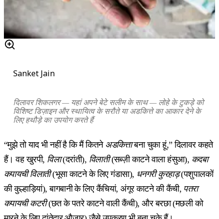
Sanket Jain
दिलावर शिकलगर — यहां अपने बेटे सलीम के साथ — लोहे के टुकड़े को
विशिष्ट डिज़ाइन और स्थायित्व के सरौते या अडकित्ते का आकार देने के
लिए हथौड़े का उपयोग करते हैं
“मुझे तो याद भी नहीं है कि मैं कितने
अडकित्ता
बना चुका हूं,” दिलावर कहते
हैं। वह खुरपी,
विला
(दरांती),
विलाती
(सब्ज़ी काटने वाला हंसुआ),
कदबा
कपायची विलाती
(भूसा काटने के लिए गंडासा),
धनगरी कुरहाड़
(पशुपालकों
की कुल्हाड़ियां), बागबानी के लिए कैंचियां, अंगूर काटने की कैंची,
पतरा
कपायची कटरी
(छत के पतरे काटने वाली कैंची), और बरछा (मछली को
मारने के लिए दांतेदार औज़ार) जैसे उपकरण भी बना चुके हैं।