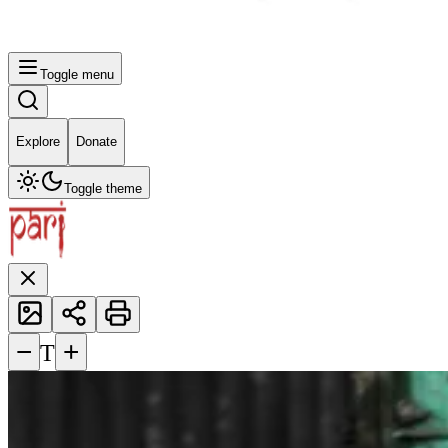
Toggle menu
Explore
Donate
Toggle theme
−
+
T