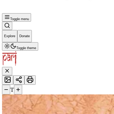
Toggle menu
Explore
Donate
Toggle theme
−
+
T