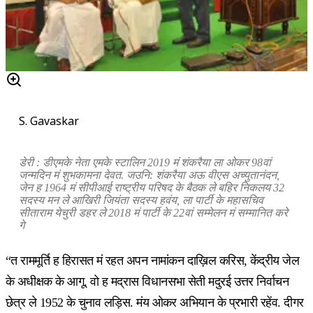
S. Gavaskar
डेरी : डीएमके नेता एमके स्टालिन 2019 मं शंकरैया ला ओकर 98वां
जन्मदिन मं शुभकामना देवत. जउनि: शंकरैया अऊ वीएस अच्युतानंदन,
जेन ह 1964 मं सीपीआई राष्ट्रीय परिषद के बैठक ले बहिर निकलय 32
सदस्य मन ले आखिरी जियंता सदस्य हवंय, ला पार्टी के महासचिव
सीताराम येचुरी डहर ले 2018 मं पार्टी के 22वां सम्मेलन मं सम्मानित करे
गे
“त राममूर्ति ह हिरासत मं रहत अपन नामांकन दाख़िल करिस, केंद्रीय जेल
के अधीक्षक के आगू. वो ह मद्रास विधानसभा सेती मदुरई उत्तर निर्वाचन
छेत्र ले 1952 के चुनाव लड़िस. मंय ओकर अभियान के प्रभारी रहेंव. दीगर