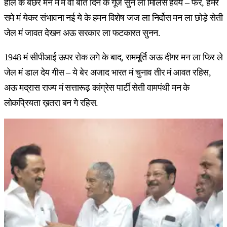
हाल के बछर मन मं में वो बीते दिन के गूंज सुने ला मिलिस हवय – फेर, हमर
समे मं येकर संभावना नई ये के हमन विशेष जज ला निर्दोस मन ला छोड़े सेती
जेल मं जावत देखन अऊ सरकार ला फटकारत सुनन.
1948 मं सीपीआई ऊपर रोक लगे के बाद, राममूर्ति अऊ दीगर मन ला फिर ले
जेल मं डाल देय गीस – ये बेर अजाद भारत मं चुनाव तीर मं आवत रहिस,
अऊ मद्रास राज्य मं सत्तारूढ़ कांग्रेस पार्टी सेती वामपंथी मन के
लोकप्रियता ख़तरा बन गे रहिस.