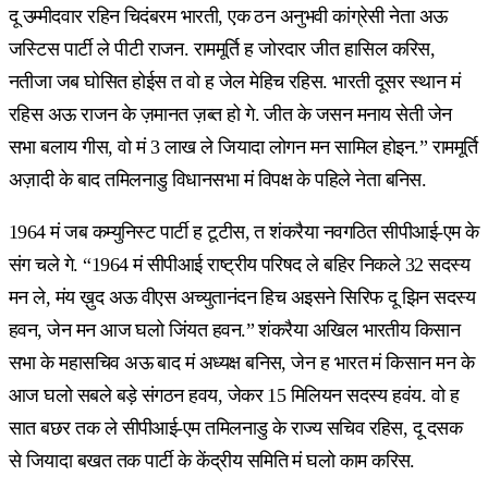
दू उम्मीदवार रहिन चिदंबरम भारती, एक ठन अनुभवी कांग्रेसी नेता अऊ
जस्टिस पार्टी ले पीटी राजन. राममूर्ति ह जोरदार जीत हासिल करिस,
नतीजा जब घोसित होईस त वो ह जेल मेहिच रहिस. भारती दूसर स्थान मं
रहिस अऊ राजन के ज़मानत ज़ब्त हो गे. जीत के जसन मनाय सेती जेन
सभा बलाय गीस, वो मं 3 लाख ले जियादा लोगन मन सामिल होइन.” राममूर्ति
अज़ादी के बाद तमिलनाडु विधानसभा मं विपक्ष के पहिले नेता बनिस.
1964 मं जब कम्युनिस्ट पार्टी ह टूटीस, त शंकरैया नवगठित सीपीआई-एम के
संग चले गे. “1964 मं सीपीआई राष्ट्रीय परिषद ले बहिर निकले 32 सदस्य
मन ले, मंय ख़ुद अऊ वीएस अच्युतानंदन हिच अइसने सिरिफ दू झिन सदस्य
हवन, जेन मन आज घलो जिंयत हवन.” शंकरैया अखिल भारतीय किसान
सभा के महासचिव अऊ बाद मं अध्यक्ष बनिस, जेन ह भारत मं किसान मन के
आज घलो सबले बड़े संगठन हवय, जेकर 15 मिलियन सदस्य हवंय. वो ह
सात बछर तक ले सीपीआई-एम तमिलनाडु के राज्य सचिव रहिस, दू दसक
से जियादा बखत तक पार्टी के केंद्रीय समिति मं घलो काम करिस.