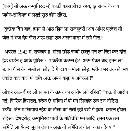
[कांग्रेसी अऊ कम्युनिस्ट मं] काफ़ी बहस होवत रहय, ख़ासकर के जब
जर्मन-सोवियत मं लड़ई सुरु होगे रहिस.
“कुछेक दिन बाद, हमन ले आठ झिन ला राजमुंदरी [अब आंध्र प्रदेश मं]
जेल मं भेज देय गीस अऊ ऊहां एक अलग बाड़ा मं रखे गीस.”
“अप्रैल 1942 मं, सरकार ह मोला छोड़ सब्बो छात्र मन ला रिहा कर दीस.
हेड वार्डन ह आके पूछिस : ‘शंकरैया कऊन हे?’ अऊ येकर बाद हमन ला
बताय गीस के सब्बो ला छोड़ दे गे हवय – मोला छोड़. महीना भर तक ले, मंय
एकांत कारावास मं रहेंव अऊ अपन बाड़ा मं अकेल्ला!”
ओकर अऊ दीगर लोगन मन के ऊपर का आरोप लगे रहिस? “कऊनो आरोप
नई, सिरिफ हिरासत. हरेक छे महिना मं वो मन लिखके एक ठन नोटिस
भेजेंव, जेन मं लिखाय रहेय के तोला का सेती इहाँ रखे गे हवय. कारन होवत
रहिस : देशद्रोह, कम्युनिस्ट पार्टी के गतिविधि मन आदि. हमन एक ठन
समिति ला येकर जुवाब देवन - अऊ वो समिति ह वोला नकार देवय.”