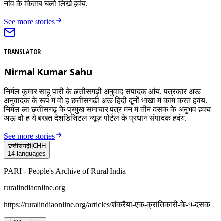
नांव के किताब घलो लिखे हवंय.
See more stories
TRANSLATOR
Nirmal Kumar Sahu
निर्मल कुमार साहू पारी के छत्तीसगढ़ी अनुवाद संपादक आंय. पत्रकार अऊ
अनुवादक के रूप मं वो ह छत्तीसगढ़ी अऊ हिंदी दूनों भाखा मं काम करत हवंय.
निर्मल ला छत्तीसगढ़ के प्रमुख समाचार पत्र मन मं तीन दसक के अनुभव हवय
अऊ वो ह ये बखत देशडिजिटल न्यूज़ पोर्टल के प्रधान संपादक हवंय.
See more stories
छत्तीसगढ़ी
|
CHH
14
languages
PARI - People's Archive of Rural India
ruralindiaonline.org
https://ruralindiaonline.org/articles/
शंकरैया-एक-क्रांतिकारी-के-9-दसक