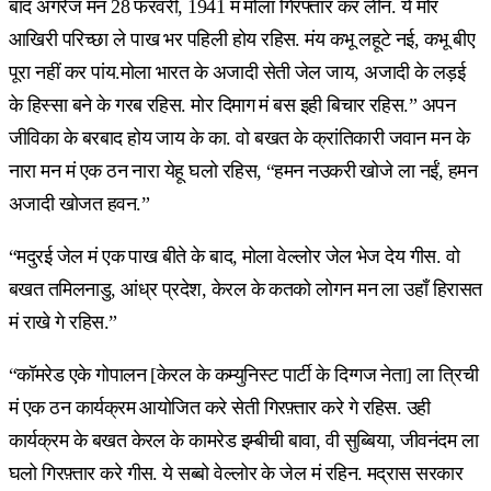
बाद अंगरेज मन 28 फरवरी, 1941 मं मोला गिरफ्तार कर लीन. ये मोर
आखिरी परिच्छा ले पाख भर पहिली होय रहिस. मंय कभू लहूटे नई, कभू बीए
पूरा नहीं कर पांय.मोला भारत के अजादी सेती जेल जाय, अजादी के लड़ई
के हिस्सा बने के गरब रहिस. मोर दिमाग मं बस इही बिचार रहिस.” अपन
जीविका के बरबाद होय जाय के का. वो बखत के क्रांतिकारी जवान मन के
नारा मन मं एक ठन नारा येहू घलो रहिस, “हमन नउकरी खोजे ला नईं, हमन
अजादी खोजत हवन.”
“मदुरई जेल मं एक पाख बीते के बाद, मोला वेल्लोर जेल भेज देय गीस. वो
बखत तमिलनाडु, आंध्र प्रदेश, केरल के कतको लोगन मन ला उहाँ हिरासत
मं राखे गे रहिस.”
“कॉमरेड एके गोपालन [केरल के कम्युनिस्ट पार्टी के दिग्गज नेता] ला त्रिची
मं एक ठन कार्यक्रम आयोजित करे सेती गिरफ़्तार करे गे रहिस. उही
कार्यक्रम के बखत केरल के कामरेड इम्बीची बावा, वी सुब्बिया, जीवनंदम ला
घलो गिरफ़्तार करे गीस. ये सब्बो वेल्लोर के जेल मं रहिन. मद्रास सरकार