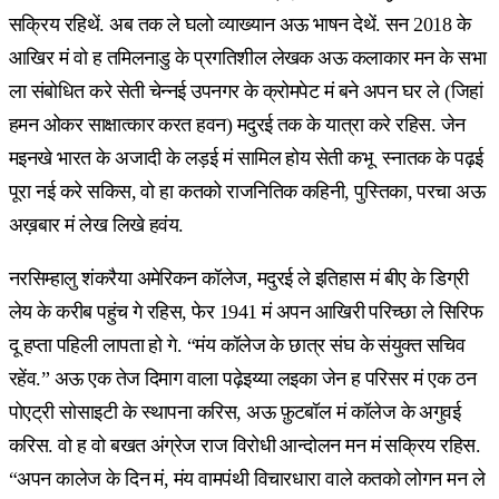
सक्रिय रहिथें. अब तक ले घलो व्याख्यान अऊ भाषन देथें. सन 2018 के
आखिर मं वो ह तमिलनाडु के प्रगतिशील लेखक अऊ कलाकार मन के सभा
ला संबोधित करे सेती चेन्नई उपनगर के क्रोमपेट मं बने अपन घर ले (जिहां
हमन ओकर साक्षात्कार करत हवन) मदुरई तक के यात्रा करे रहिस. जेन
मइनखे भारत के अजादी के लड़ई मं सामिल होय सेती कभू स्नातक के पढ़ई
पूरा नई करे सकिस, वो हा कतको राजनितिक कहिनी, पुस्तिका, परचा अऊ
अख़बार मं लेख लिखे हवंय.
नरसिम्हालु शंकरैया अमेरिकन कॉलेज, मदुरई ले इतिहास मं बीए के डिग्री
लेय के करीब पहुंच गे रहिस, फेर 1941 मं अपन आखिरी परिच्छा ले सिरिफ
दू हप्ता पहिली लापता हो गे. “मंय कॉलेज के छात्र संघ के संयुक्त सचिव
रहेंव.” अऊ एक तेज दिमाग वाला पढ़ेइय्या लइका जेन ह परिसर मं एक ठन
पोएट्री सोसाइटी के स्थापना करिस, अऊ फ़ुटबॉल मं कॉलेज के अगुवई
करिस. वो ह वो बखत अंग्रेज राज विरोधी आन्दोलन मन मं सक्रिय रहिस.
“अपन कालेज के दिन मं, मंय वामपंथी विचारधारा वाले कतको लोगन मन ले