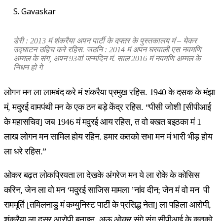
S. Gavaskar
डेरी : 2013 मं शंकरैया अपन पार्टी के दफ्तर के पुस्तकालय मं – येकर
उद्घाटन उहिच करे रहिस. जउनि : 2014 मं अपन घरवाली एस नवमणि
अम्मल के संग, अपन 93वां जन्मदिन मं. साल 2016 मं नवमणि अम्मल के
निधन हो गे
लोगन मन ला लामबंद करे मं शंकरैया प्रमुख रहिस. 1940 के दसक के मंझा
मं, मदुरई वामपंथी मन के एक ठन बड़े केंद्र रहिस. “पीसी जोशी [सीपीआई
के महासचिव] जब 1946 मं मदुरई आय रहिस, त वो बखत बइठका मं 1
लाख लोगन मन सामिल होय रहिन. हमार कतको सभा मन मं भारी भीड़ होय
ला धरे रहिस.”
ओकर बढ़त लोकप्रियता ला देखके अंगरेज मन ये ला रोके के कोसिस
करिन, जेन ला वो मन ‘मदुरई साजिस मामला ’नांव दीन; जेन मं वो मन पी
राममूर्ति [तमिलनाडु मं कम्युनिस्ट पार्टी के प्रसिद्ध नेता] ला पहिला आरोपी,
शंकरैया ला दूसर आरोपी बनाइन, अऊ ओकर संगे संग सीपीआई के कतको