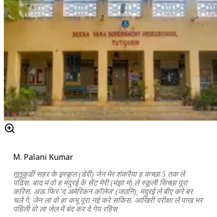
M. Palani Kumar
तूतूकुडी सहर के इस्कूल (डेरी) जेन मेर शंकरैया ह कच्छा 5 तक ले
पढिस. बाद मं वो ह मदुरई के सेंट मेरी (मंझा मं) ले स्कूली सिच्छा पूरा
करिस. अऊ फिर 'द अमेरिकन कॉलेज' (जउनि), मदुरई ले बीए करे बर
चले गे, जेन ला वो हा कभू पूरा नई करे सकिस. आखिरी परीक्षा ले पाख भर
पहिली वो ला जेल में बंद कर दे गेय रहिस