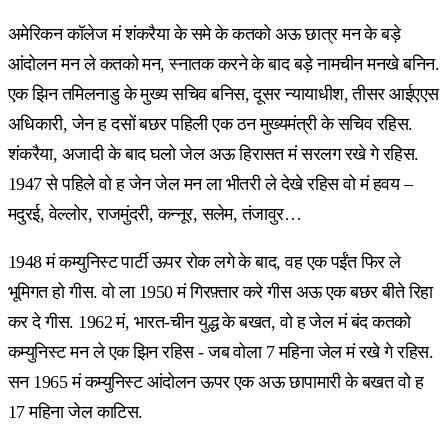
अमेरिकन कॉलेज मं शंकरैया के समे के कतको अऊ छात्र मन के बड़े
आंदोलन मन ले कतको मन, स्नातक करने के बाद बड़े नामचीन मनखे बनिन.
एक झिन तमिलनाडु के मुख्य सचिव बनिस, दूसर न्यायाधीश, तीसर आईएएस
अधिकारी, जेन ह दसों बछर पहिली एक ठन मुख्यमंत्री के सचिव रहिस.
शंकरैया, अजादी के बाद घलो जेल अऊ हिरासत मं सरलग रखे गे रहिस.
1947 से पहिले वो ह जेन जेल मन ला भीतरी ले देखे रहिस वो मं हवय –
मदुरई, वेल्लोर, राजमुंदरी, कन्नूर, सलेम, तंजावुर…
1948 मं कम्युनिस्ट पार्टी ऊपर रोक लगे के बाद, वह एक पईंत फिर ले
भूमिगत हो गीस. वो ला 1950 मं गिरफ़्तार करे गीस अऊ एक बछर बीते रिहा
कर दे गीस. 1962 मं, भारत-चीन युद्ध के बखत, वो ह जेल मं बंद कतको
कम्युनिस्ट मन ले एक झिन रहिस - जब वोला 7 महिना जेल मं रखे गे रहिस.
सन 1965 मं कम्युनिस्ट आंदोलन ऊपर एक अऊ छापामारी के बखत वो ह
17 महिना जेल काटिस.