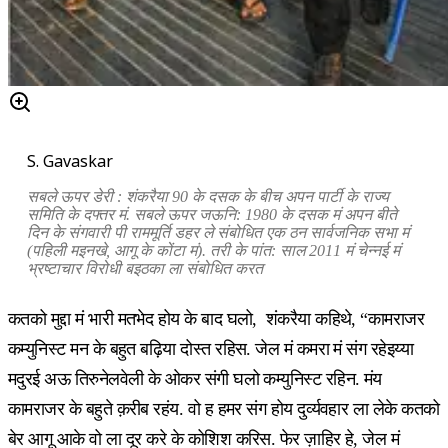
S. Gavaskar
सबले ऊपर डेरी : शंकरैया 90 के दसक के बीच अपन पार्टी के राज्य
समिति के दफ्तर मं. सबले ऊपर जऊनि: 1980 के दसक मं अपन बीते
दिन के संगवारी पी राममूर्ति डहर ले संबोधित एक ठन सार्वजनिक सभा मं
(पहिली मइनखे, आगू के कोंटा मं). तरी के पांत: साल 2011 मं चेन्नई मं
भ्रष्टाचार विरोधी बइठका ला संबोधित करत
कतको मुद्दा मं भारी मतभेद होय के बाद घलो, शंकरैया कहिथे, “कामराजर
कम्युनिस्ट मन के बहुत बढ़िया दोस्त रहिस. जेल मं कमरा मं संग रहेइय्या
मदुरई अऊ तिरुनेलवेली के ओकर संगी घलो कम्युनिस्ट रहिन. मंय
कामराजर के बहुते क़रीब रहंय. वो ह हमर संग होय दुर्व्यवहार ला लेके कतको
बेर आगू आके वो ला दूर करे के कोशिश करिस. फेर ज़ाहिर हे, जेल मं