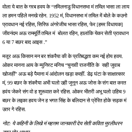
वोला ये बात के गरब हवय के “तमिलनाडु विधानसभा मं तमिल भासा ला लाय
ला हमन पहिले मनखे रहेन. 1952 मं, विधानसभा मं तमिल में बोले के कउनो
प्रावधान नई रहिस, सिरिफ अंगरेजीच भासा रहिस, फेर [हमर विधायक]
जीवनंदम अऊ राममूर्ति तमिल मं बोलत रहिन, हालांकि येकर सेती प्रावधान
6 या 7 बछर बाद आइस .”
मजूर अऊ किसान मन बर शंकरैया की के प्रतिबद्धता कम नई होय हवय.
ओकर मानना आय के म्युनिस्ट मनिच “चुनावी राजनीति के सही जुवाब
खोजहीं” अऊ बड़े पैमाना मं आंदोलन खड़ा करहीं. डेढ़ घंटा के साक्षात्कार
मं, 99 बछर के शंकरैया अभी घलो उही जुनून अऊ जोस के संग बात करत
हवंय जेकरे संग वो ह शुरूवात करे रहिस. ओकर भीतरी अभू घलो उहिच 9
बछर के लइका हवय जेन ह भगत सिंह के बलिदान से प्रेरित होके सड़क मं
उतर गे रहिस.
नोट: ये कहिनी के लिखे मं महत्तम जानकारी देय सेती कविता मुरलीधरन