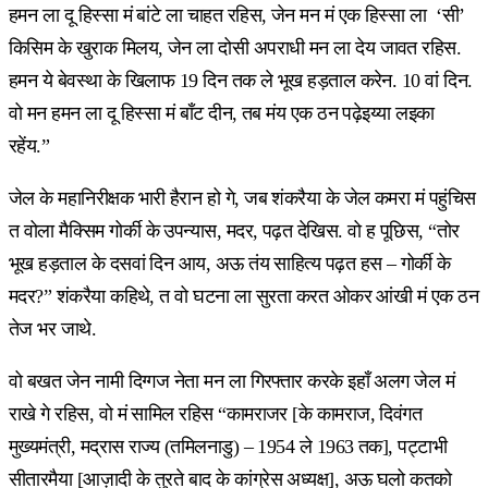
हमन ला दू हिस्सा मं बांटे ला चाहत रहिस, जेन मन मं एक हिस्सा ला ‘सी’
किसिम के खुराक मिलय, जेन ला दोसी अपराधी मन ला देय जावत रहिस.
हमन ये बेवस्था के खिलाफ 19 दिन तक ले भूख हड़ताल करेन. 10 वां दिन.
वो मन हमन ला दू हिस्सा मं बाँट दीन, तब मंय एक ठन पढ़ेइय्या लइका
रहेंय.”
जेल के महानिरीक्षक भारी हैरान हो गे, जब शंकरैया के जेल कमरा मं पहुंचिस
त वोला मैक्सिम गोर्की के उपन्यास, मदर, पढ़त देखिस. वो ह पूछिस, “तोर
भूख हड़ताल के दसवां दिन आय, अऊ तंय साहित्य पढ़त हस – गोर्की के
मदर?” शंकरैया कहिथे, त वो घटना ला सुरता करत ओकर आंखी मं एक ठन
तेज भर जाथे.
वो बखत जेन नामी दिग्गज नेता मन ला गिरफ्तार करके इहाँ अलग जेल मं
राखे गे रहिस, वो मं सामिल रहिस “कामराजर [के कामराज, दिवंगत
मुख्यमंत्री, मद्रास राज्य (तमिलनाडु) – 1954 ले 1963 तक], पट्टाभी
सीतारमैया [आज़ादी के तुरते बाद के कांग्रेस अध्यक्ष], अऊ घलो कतको