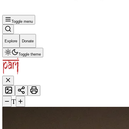
Toggle menu
Explore
Donate
Toggle theme
−
+
T