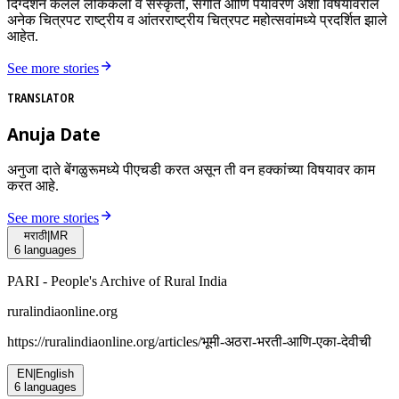
दिग्दर्शन केलेले लोककला व संस्कृती, संगीत आणि पर्यावरण अशा विषयांवरील
अनेक चित्रपट राष्ट्रीय व आंतरराष्ट्रीय चित्रपट महोत्सवांमध्ये प्रदर्शित झाले
आहेत.
See more stories
TRANSLATOR
Anuja Date
अनुजा दाते बेंगळुरूमध्ये पीएचडी करत असून ती वन हक्कांच्या विषयावर काम
करत आहे.
See more stories
मराठी
|
MR
6
languages
PARI - People's Archive of Rural India
ruralindiaonline.org
https://ruralindiaonline.org/articles/
भूमी-अठरा-भरती-आणि-एका-देवीची
EN
|
English
6
languages