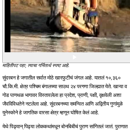
माहितीपट पहा; त्याचा गर्भितार्थ स्पष्ट आहे.
सुंदरबन हे जगातील सर्वात मोठे खारफुटीचं जंगल आहे. यातलं १०,३६०
चौ.कि.मी. क्षेत्र पश्चिम बंगालच्या साउथ २४ परगणा जिल्ह्यात येते. खाऱ्या व
गोड पाणथळ भागावर विस्तारलेला हा प्रदेश, प्राणी, पक्षी, वृक्षवेली अशा
जैवविविधतेने नटलेला आहे. सुंदरबनच्या समन्वित आणि अद्वितीय गुणांमुळे
युनेस्कोने हे जागतिक वारसा क्षेत्र म्हणून घोषित केलं आहे.
येथे पिढ्यान् पिढ्या लोककथांमधून बोनबिबीचं पुराण सांगितलं जातं. पुराणात