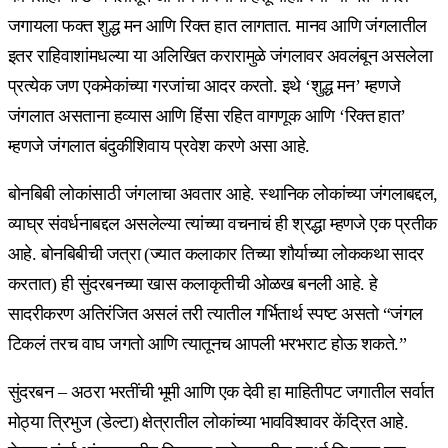
जगायला फक्त शुद्ध मन आणि रिक्त हात लागतात. मानव आणि जंगलातील
इतर राहिवाशांमधल्या या अलिखित करारामुळे जंगलावर अवलंबून असलेला
प्रत्येक जण एकमेकांच्या गरजांचा आदर करतो. इथे ‘शुद्ध मन’ म्हणजे
जंगलात असताना हव्यास आणि हिंसा रहित वागणूक आणि ‘रिक्त हात’
म्हणजे जंगलात बंदुकीशिवाय प्रवेश करणे असा आहे.
बोनबिबी लोकांसाठी जंगलाचा अवतार आहे. स्थानिक लोकांच्या जंगलाबद्दल,
व्याघ्र संवर्धनाबद्दल असलेल्या त्यांच्या वचनाचं ही श्रद्धा म्हणजे एक प्रतीक
आहे. बोनबिबीची जत्रा (ज्यात कलाकार तिच्या शौर्याच्या लोककथा सादर
करतात) ही सुंदरबनच्या खास कलाकृतीची ओळख बनली आहे. हे
सादरीकरण अतिरंजित असलं तरी त्यातील गर्भितार्थ स्पष्ट असतो “जंगल
टिकलं तरच वाघ जगतो आणि त्यातूनच आपली भरभराट होऊ शकते.”
सुंदरबन – अठरा भरतींची भूमी आणि एक देवी हा माहितीपट जगातील सर्वात
मोठ्या त्रिभुज (डेल्टा) क्षेत्रातील लोकांच्या भावविश्वावर केंद्रित आहे.