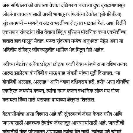
असं संगितलय की वाघाच्या वेशात दक्षिणराय नावाच्या दुष्ट ब्राह्मणापासून
लोकांना वाचवण्यासाठी अरबी भागातून जंगलांच्या देवतेला (बोनबिबीला)
सुंदरबनमध्ये – म्हणजेच अठरा भरतींच्या क्षेत्रात पाठवलं गेलं. अशा रितीने
एकसमान संकटांना तोंड देताना हिंदू व मुस्लिम पौराणिक कथा एकमेकींच्या
हातात हात घालून येतात. फक्त सुंदरबन मध्येच अनुभवता येईल अशा या
अद्वितीय संमिश्र जीवनपद्धतीत धार्मिक भेद मिटून गेले आहेत.
नदीच्या बेटांवर अनेक छोट्या छोट्या गवती देव्हाऱ्यांमध्ये राजा दक्षिणरायवर
आरुढ झालेल्या बोनबिबी व भाऊ शाह जंगली यांच्या मूर्ती दिसतात. “मा
बोनबिबी अल्लाह, अल्लाह” आणि “बाबा दक्षिणराय हरी, हरी” असा दोन्हींचा
एकत्रित जयघोष करून, त्यांना नमन करून स्थानिक लोक मध गोळा
करायला किंवा मासे धरायला वाघाच्या क्षेत्रात शिरतात.
बेटवासीयांचा असा विश्वास आहे की सुंदरबनचं जंगल केवळ गरीब आणि
जगण्यासाठी आवश्यक तेवढंच जंगलातून आणणाऱ्यांसाठी आहे. जास्तीची
कोणतीही गोष्ट जंगलातून आणायचा त्यांचा हेतू नाही. त्यांच्या मते चांगलं