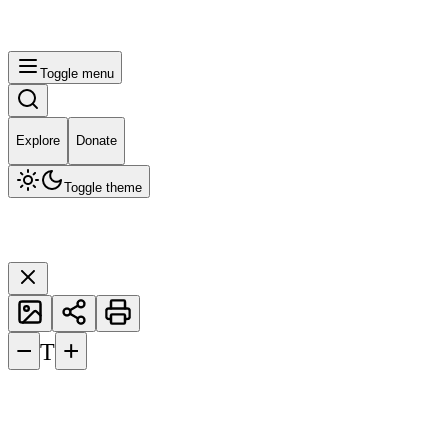
Toggle menu
Explore
Donate
Toggle theme
−
+
T