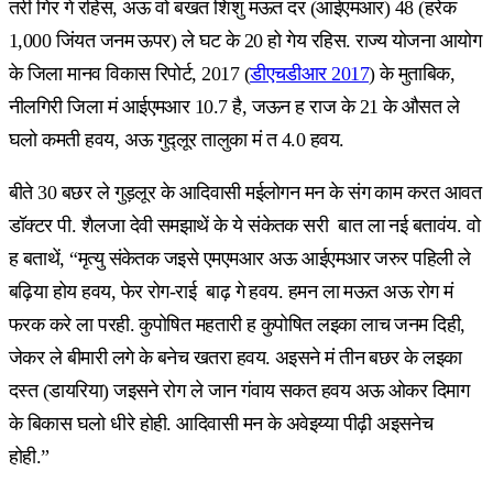
तरी गिर गे रहिस, अऊ वो बखत शिशु मऊत दर (आईएमआर) 48 (हरेक
1,000 जिंयत जनम ऊपर) ले घट के 20 हो गेय रहिस. राज्य योजना आयोग
के जिला मानव विकास रिपोर्ट, 2017 (
डीएचडीआर 2017
) के मुताबिक,
नीलगिरी जिला मं आईएमआर 10.7 है, जऊन ह राज के 21 के औसत ले
घलो कमती हवय, अऊ गुद्लूर तालुका मं त 4.0 हवय.
बीते 30 बछर ले गुड़लूर के आदिवासी मईलोगन मन के संग काम करत आवत
डॉक्टर पी. शैलजा देवी समझाथें के ये संकेतक सरी बात ला नई बतावंय. वो
ह बताथें, “मृत्यु संकेतक जइसे एमएमआर अऊ आईएमआर जरुर पहिली ले
बढ़िया होय हवय, फेर रोग-राई बाढ़ गे हवय. हमन ला मऊत अऊ रोग मं
फरक करे ला परही. कुपोषित महतारी ह कुपोषित लइका लाच जनम दिही,
जेकर ले बीमारी लगे के बनेच खतरा हवय. अइसने मं तीन बछर के लइका
दस्त (डायरिया) जइसने रोग ले जान गंवाय सकत हवय अऊ ओकर दिमाग
के बिकास घलो धीरे होही. आदिवासी मन के अवेइय्या पीढ़ी अइसनेच
होही.”