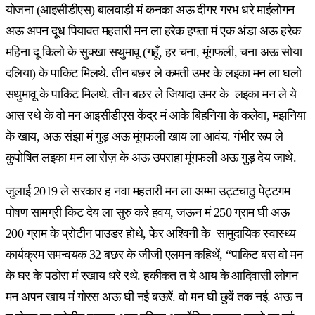
योजना (आइसीडीएस) बालवाड़ी मं कनका अऊ दीगर गरभ धरे माईलोगन
अऊ अपन दूध पियावत महतारी मन ला हरेक हफ्ता मं एक अंडा अऊ हरेक
महिना दू किलो के सुक्खा सथुमावू (गहूँ, हर चना, मूंगफली, चना अऊ सोया
दलिया) के पाकिट मिलथे. तीन बछर ले कमती उमर के लइका मन ला घलो
सथुमावू के पाकिट मिलथे. तीन बछर ले जियादा उमर के लइका मन ले ये
आस रथे के वो मन आइसीडीएस केंद्र मं आके बिहनिया के कलेवा, मझनिया
के खाय, अऊ संझा मं गुड़ अऊ मूंगफली खाय ला आवंय. गंभीर रूप ले
कुपोषित लइका मन ला रोज़ के अऊ उपराहा मूंगफली अऊ गुड़ देय जाथे.
जुलाई 2019 ले सरकार ह नवा महतारी मन ला अम्मा उट्टचाठु पेट्टगम
पोषण सामग्री किट देय ला सुरु करे हवय, जऊन मं 250 ग्राम घी अऊ
200 ग्राम के प्रोटीन पाउडर होथे, फेर अश्विनी के सामुदायिक स्वास्थ्य
कार्यक्रम समन्वयक 32 बछर के जीजी एलमन कहिथें, “पाकिट बस वो मन
के घर के पठोरा मं रखाय धरे रथे. हकीकत त ये आय के आदिवासी लोगन
मन अपन खाय मं गोरस अऊ घी नई बऊरें. वो मन घी छुवें तक नई. अऊ न