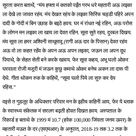
सुरता करत बताथें, “मंय हफ्ता मं कतको पईंत गरभ धरे महतारी अऊ लइका
ला देखे ला जावत रहंय. मंय देखत रहंय के लइका सिरिफ चड्डी पहिरे अपन
दादी के गोदी मं बिन उछाह के बइठे हवय. घर मं रांधत नई रहिन, अऊ परोस
के लोगन मन लइका ला खाय ला देवत रहिन. सूमा सुते रहय, दुरबल दिखय.
मंय सूमा ला हमर अश्विनी साथूमावू (रागी अऊ दार के पिसान) देवत रहंय
अऊ वो ला कहत रहेंव के अपन अऊ अपन लइका, जऊन ला अपन दूध
पियाथे, के सेहत सेती बने करके खावय. फेर सूमा कहय, अभू घलो ओकर
घरवाला रोजी मजूरी मं जऊन कुछु कमाथे ओकर बनेच अकन ला दारू पी
देथे. गीता थोकन रुक के कहिथें, “सूमा घलो पिये ला सुरु कर देय
रहिस.”
वइसे त गुडलूर के अधिकतर परिवार मन के इहीच कहिनी आय, फेर ये ब्लाक
के स्वास्थ्य संकेतक मं सरलग बढ़ती होवत दिखत हवय. अस्पताल के
रिकार्ड ह बताथे के 1999 मं 10.7 (हरेक 100,000 जिंयता जनम ऊपर) के
महतारी मऊत के दर (एमएमआर) के अनुपात, 2018-19 तक 3.2 तक के