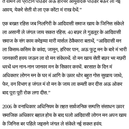
त वोमन ला प्रोटीन पाउडर अऊ हरियर आयुर्वेदिक पाउडर बऊरे ला नई
आवय, येकरे सेती वो ला एक कोंटा मं राख देथें.”
एक बखत रहिस जब निलगिरी के आदिवासी समाज खाय के जिनिस संकेले
ला असानी ले जंगल जाय सकत रहिस. 40 बछर ले गुडलूर के आदिवासी
समाज के संग काम करेइय्या मारी मार्सल ठेकैकारा बताथें, “आदिवासी मन
ला किसम-कसिम के कांदा, जामुन, हरियर पान, अऊ फुटू मन के बारे मं भारी
जानकारी हवय जऊन ला वो मन संकेलथें. वो मन खाय सेती बछर भर मछरी
धरथें धन नान-नान जानवर मन के सिकार करथें. बरसात के दिन मं
अधिकतर लोगन मन के घर मं आगि के ऊपर थोर बहुत गोस सुखाय जाथे,
फेर, वन विभाग ह जंगल मं वो मन के जाय ला कमती कर दीस अऊ ओकर
बाद पूरा पूरी रोक लगा दीस.”
2006 के वनाधिकार अधिनियम के तहत सार्वजनिक सम्पत्ति संसाधन ऊपर
समाजिक अधिकार बहाल होय के बाद घलो आदिवासी लोगन मन अपन खाय
के जिनिस बर पहिले जइसने जंगल ले संकेले नई सकत हवंय.