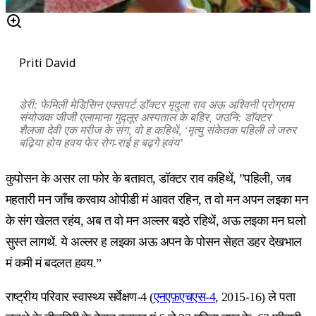
Priti David
डेरी: फेमिली मेडिसिन एक्सपर्ट डॉक्टर मृदुला राव अऊ अश्विनी प्रोग्राम
संयोजक जीजी एलामाना गुद्लूर अस्पताल के बहिर, जउनि: डॉक्टर
शैलजा देवी एक मरीज के संग, वो ह कहिथें, ‘मृत्यु संकेतक पहिली ले जरुर
बढ़िया होय हवय फेर रोग-राई ह बढ़गे हवंय’
कुपोसन के असर ला फोर के बतावत, डॉक्टर राव कहिथें, ”पहिली, जब
महतारी मन जाँच करवाय ओपीडी मं आवत रहिन, त वो मन अपन लइका मन
के संग खेलत रहंय, अब त वो मन अल्लर बइठे रहिथें, अऊ लइका मन घलो
सुस्त लागथें. ये अल्लर ह लइका अऊ अपन के पोसन सेहत डहर देखभाल
मं कमी मं बदलत हवय.”
राष्ट्रीय परिवार स्वास्थ्य सर्वेक्षण-4 (
एनएफ़एचएस-4
, 2015-16) ले पता