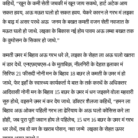
कहिथें, “ख़ून के कमी सेती जचकी मं खून जाय सकथे, हार्ट अटेक आय
सकत हवय, अऊ मऊत घलो हो सकत हवय. येकरे कारन ले गरभ मं लइका
के बाढ़ मं असर परथे अऊ जनम के बखत कमती वजन सेती नवजात के
मऊत घलो हो जाथे. लइका के बिकास नई होय पावय अऊ लम्बा बखत तक
के कुपोसन के सिकार हो जाथे.”
कमती उमर मं बिहाव अऊ गरभ धरे ले, लइका के सेहत ला अऊ घलो खतरा
मं डार देथें. एनएफ़एचएस-4 के मुताबिक़, नीलगिरी के देहात इलाका मं
सिरिफ 21 फीसदी नोनी मन के बिहाव 18 बछर ले कमती के उमर मं हो
जाथे, फेर इहाँ के स्वास्थ्य कार्यकर्ता ये बात के तर्क करथें के अधिकतर
आदिवासी नोनी मन के बिहाव 15 बछर के उमर मं धन जइसने वोला महवारी
सुरु होथे, वइसने उमर मं कर देय जाथे. डॉक्टर शैलजा कहिथें, “हमन ला
बिहाव अऊ ओकर पहिली गरभ ला ढेरियाय के अऊ घलो कोसिस करे ला
होही, जब पूरा पूरी जवान होय ले पहिलेच, 15 धन 16 बछर के उमर मं गरभ
धर लेथें, तब वो मन के खराब पोसन, नवा जन्मे लइका के सेहत ऊपर