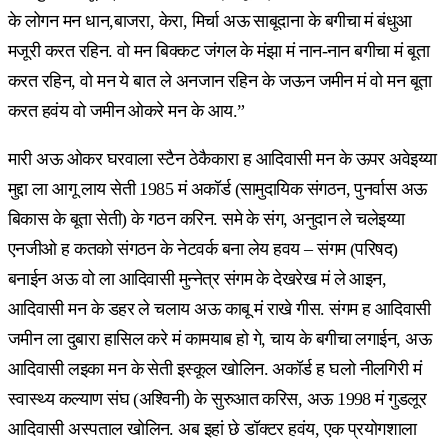
के लोगन मन धान,बाजरा, केरा, मिर्चा अऊ साबूदाना के बगीचा मं बंधुआ
मजूरी करत रहिन. वो मन बिक्कट जंगल के मंझा मं नान-नान बगीचा मं बूता
करत रहिन, वो मन ये बात ले अनजान रहिन के जऊन जमीन मं वो मन बूता
करत हवंय वो जमीन ओकरे मन के आय.”
मारी अऊ ओकर घरवाला स्टैन ठेकैकारा ह आदिवासी मन के ऊपर अवेइय्या
मुद्दा ला आगू लाय सेती 1985 मं अकॉर्ड (सामुदायिक संगठन, पुनर्वास अऊ
बिकास के बूता सेती) के गठन करिन. समे के संग, अनुदान ले चलेइय्या
एनजीओ ह कतको संगठन के नेटवर्क बना लेय हवय – संगम (परिषद)
बनाईन अऊ वो ला आदिवासी मुन्नेत्र संगम के देखरेख मं ले आइन,
आदिवासी मन के डहर ले चलाय अऊ काबू मं राखे गीस. संगम ह आदिवासी
जमीन ला दुबारा हासिल करे मं कामयाब हो गे, चाय के बगीचा लगाईन, अऊ
आदिवासी लइका मन के सेती इस्कूल खोलिन. अकॉर्ड ह घलो नीलगिरी मं
स्वास्थ्य कल्याण संघ (अश्विनी) के सुरुआत करिस, अऊ 1998 मं गुडलूर
आदिवासी अस्पताल खोलिन. अब इहां छे डॉक्टर हवंय, एक प्रयोगशाला