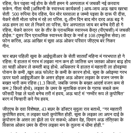
रहिस, फेर पइसा नई होय के सेती हमन ये अस्पताल मं जचकी नई करवाय
सकेन. गीता चेची [अश्विनी के स्वास्थ्य कार्यकर्ता ] आय-जाय अऊ खाय खरचा
सेती 500 रुपिया देय रहिस, फेर मोर घरवाला ह जम्मो पइसा के दारू पी दीस,
येकरे सेती मोला घरेच मं रहे ला परिस. दू–तीन दिन बाद मोर दरद अऊ बढ़ गे
अऊ हमन ला घर ले निकरे ला परिस, फेर अस्पताल जाय बर बनेच देरी हो गे
रहिस, येकरे कारन घर के तीर के प्राथमिक स्वास्थ्य केंद्र (पीएचसी) मं जचकी
होईस.” दूसर दिन प्राथमिक स्वास्थ्य केंद्र के नर्स ह 108 (एम्बुलेंस सेवा) ला
फोन करिस, अऊ आखिर मं सूमा अऊ ओकर परिवार जीएएच बर निकर
गीन.
चार बछर पहिली सूमा के आईयूजीआर के सेती सातवाँ महिना मं गरभपात हो गे
रहिस: ये हालत मं गरभ मं लइका नान कन हो जातिस धन जतका ओकर बाढ़ होय
ला चाही ओकर ले कमती बाढ़ होथे. अधिकतर ये हालत मं महतारी ला होवइय्या
पोसन के कमी ,खून अऊ फोलेट के कमी के कारन होथे. सूमा के अवेइय्या गरभ
ऊपर घलो आईयूजीआर के असर होइस अऊ ओकर लइका के वजन जनम के
बखत भारी कम रहिस (1.3 किलो, जबकि जनम के बखत आदर्श वजन कम से
कम 2 किलो होथे). लइका के उमर के मुताबिक वजन के ग्राफ सबले कम
फीसदी रेखा ले घलो बनेच तरी मं हवय, अऊ चार्ट मं ‘गम्भीर रूप ले कुपोषित’
बरग मं चिन्हारी करे गेय हवय.
जीएएच के दवा विशेषज्ञ, 43 बछर के डॉक्टर मृदुला राव बताथें, “गर महतारी
कुपोषित हवय, त लइका घलो कुपोषित होही. सूमा के लइका ला अपन दाई के
कुपोसन के असर ला झेले ला पर सकथे; ओकर देह, दिमाग अऊ तंत्रिका के
विकास ओकर उमर के दीगर लइका मन के तुलना मं धीमा होही.”