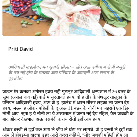
Priti David
आदिवासी माइलोगन मन सुपारी छीलत – खेत अऊ बगीचा मं रोजी मजूरी
के तय नई होय के मतलब आय परिवार के आमदनी अऊ रासन के
दूरसंदेहा
जऊन मेर कनका अगोरत हवय उही गुडलूर आदिवासी अस्पताल मं 26 बछर के
सूमा (असल नांव नई) वार्ड मं सुस्तावत हवंय. वो ह तीर के पंथलूर तालुक़ा के
पनियन आदिवासी हवय, अऊ वो ह हालेच मं अपन तीसर लइका ला जनम देय
हवय, जऊन ह ओकर पहिली के दू अऊ 11 बछर के नोनी मन जइसने एक झिन
नोनी आय. सूमा ह ये नोनी ला ये अस्पताल मं जनम नई देय रहिस, फेर जचकी के
बाद ओकर देखभाल अऊ नसबंदी कराय सेती इहाँ आय हवय.
ओकर बस्ती ले इहाँ तक आय ले जीप ले घंटा भर लागथे. वो ह बस्ती ले इहाँ तक
आय ले होवइय्या खरचा डहर आरो करत कहिथे, “मोर जचकी पहिली होय ला