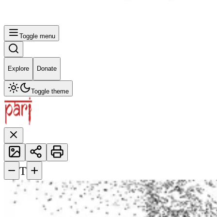
Toggle menu
Explore
Donate
Toggle theme
−
+
T