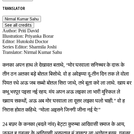
TRANSLATOR
Nirmal Kumar Sahu
See all credits
Author
:
Priti David
Illustration
:
Priyanka Borar
Editor
:
Hutokshi Doctor
Series Editor
:
Sharmila Joshi
Translator
:
Nirmal Kumar Sahu
कनका अपन हाथ ले देखावत बताथे, “मोर घरवाला सनिच्चर के दारू के
तीन ठन अतका बड़े बोतल बिसोथे. वो ह अवेइय्या दू-तीन दिन तक ले वोला
पियत रथे अऊ जब सब्बो बोतल सिरा जाथे, तभे बूता करे ला लाथे. खाय बर
कभू भरपूर पइसा नई रहय. मंय अपन अऊ लइका ला भारी मुस्किल ले
खवाय सकथों, अऊ अब मोर घरवाला ला दूसर लइका घलो चाही.” वो ह
निरास होवत कहिथे. “मोला अइसने जिनगी जीना नई ये!”
24 बछर के कनका (बदले नांव) बेट्टा कुरुम्बा आदिवासी समाज के आय,
जऊन ह गुडलूर के आदिवासी अस्पताल मं डाक्टर ला अगोरत हवय. गुडलूर