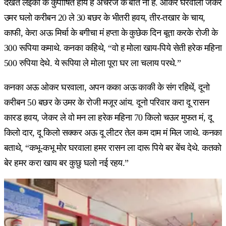
देखत लइका के कुपोषित होय ह अचरज के बात नो हे. ओकर घरवाला जेकर
उमर घलो करीबन 20 ले 30 बछर के भीतरी हवय, तीर-तखार के चाय,
काफी, केरा अऊ मिर्चा के बगीचा मं हप्ता के कुछेक दिन बूता करके रोजी के
300 रूपिया कमाथे. कनका कहिथे, “वो ह मोला खाय-पिये सेती हरेक महिना
500 रुपिया देथे. ये रूपिया ले मोला पूरा घर ला चलाय परथे.”
कनका अऊ ओकर घरवाला, अपन कका अऊ काकी के संग रहिथें, दूनो
करीबन 50 बछर के उमर के रोजी मजूर आंय. दूनो परिवार करा दू रासन
कारड हवय, जेकर ले वो मन ला हरेक महिना 70 किलो चऊर मुफत मं, दू
किलो दार, दू किलो सक्कर अऊ दू लीटर तेल कम दाम मं मिल जाथे. कनका
बताथे, “कभू-कभू मोर घरवाला हमर रासन ला दारू पिये बर बेंच देथे. कतको
बेर हमर करा खाय बर कुछु घलो नई रहय.”