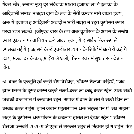
येकर छोर, समान्य मृत्यु दर संकेतक मं आय इजाफा ला ये इलाका के
आदिवासी समाज मं बढ़त दारू के लत के सेती कमतर माने जावत हवय,
अऊ ये इजाफा ह आदिवासी अबादी मं भारी मात्रा मं रहत कुपोसन ऊपर
परदा डाल सकथे. (जीएएच दारू के लत अऊ कुपोसन के आपस के सम्बंध
ऊपर एक ठन परचा तियार करे जावत हवय; ये ह सार्वजनिक रूप ले
उपलब्ध नई ये.) जइसने के डीएचडीआर 2017 के रिपोर्ट मं घलो ये कहे गे
हवय, मऊत दर के काबू मं होय ले घलो, पोसन स्तर मं सुधार सायदेच न
होय.
60 बछर के प्रसूति एवं स्त्री रोग विशेषज्ञ, डॉक्टर शैलजा कहिथें, “जब
हमन मऊत के दूसर कारन जइसे उल्टी-दस्त ला काबू करत रहेन, अऊ सब्बो
जचकी अस्पताल मं करवावत रहेन, समाज मं दारू के लत ये सब्बो झिन ला
बरबाद करत रहिस. हमन जवान महतारी मन अऊ लइका मन मं सब-सहारा
सत्र के कुपोसन अऊ पोसन के कंदलाय हालत ला देखत रहेन.” डॉक्टर
शैलजा जनवरी 2020 मं जीएएच ले सरकार डहर ले रिटायर हो गे रहिन, फेर