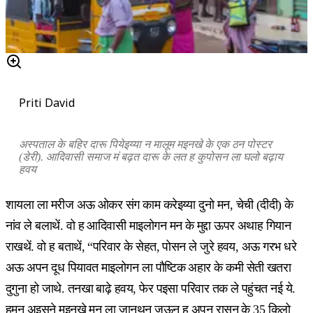
Priti David
अस्पताल के बहिर दारू पियेइय्या न मालूम मइनखे के एक ठन पोस्टर
(डेरी). आदिवासी समाज मं बढ़त दारू के लत ह कुपोसन ला घलो बढ़ाय
हवय
शायला ला मरीज अऊ ओकर संग काम करेइय्या दुनो मन, चेची (दीदी) के
नांव ले बलाथें. वो ह आदिवासी माइलोगन मन के मुद्दा ऊपर अथाह गियान
राखथें. वो ह बताथें, “परिवार के सेहत, पोसन ले जुरे हवय, अऊ गरभ धरे
अऊ अपन दूध पियावत माइलोगन ला पौष्टिक अहार के कमी सेती खतरा
दुगुना हो जाथे. तनखा बाढ़े हवय, फेर पइसा परिवार तक ले पहुंचत नई ये.
हमन अइसने मइनखे मन ला जानथन जऊन ह अपन रासन के 35 किलो