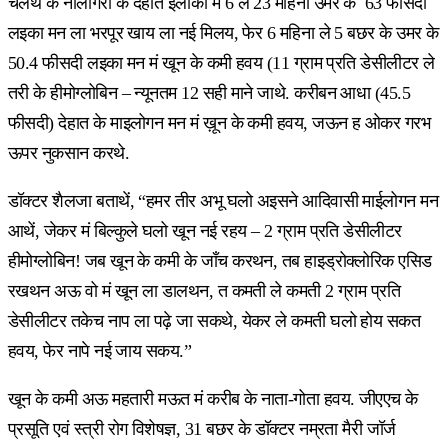
चलथे के नीलगिरी के देहात इलाका मं 6 ले 23 महिना उमर के 63 फीसदी
लइका मन ला भरपूर खाय ला नई मिलय, फेर 6 महिना ले 5 बछर के उमर के
50.4 फीसदी लइका मन मं खून के कमी हवय (11 ग्राम प्रति डेसीलीटर ले
तरी के हीमोग्लोबिन – न्यूनतम 12 सही माने जाथे. करीबन आधा (45.5
फीसदी) देहात के माइलोगन मन मं ख़ून के कमी हवय, जऊन ह ओकर गरभ
ऊपर नुकसान करथे.
डॉक्टर शैलजा बताथें, “हमर तीर अभू घलो अइसने आदिवासी माईलोगन मन
आथें, जेकर मं बिल्कुले घलो खून नई रहय – 2 ग्राम प्रति डेसीलीटर
हीमोग्लोबिन! जब खून के कमी के जाँच करथन, तब हाइड्रोक्लोरिक एसिड
रखथन अऊ वो मं खून ला डालथन, त कमती ले कमती 2 ग्राम प्रति
डेसीलीटर तकेच नाप ला पढ़े जा सकथे, येकर ले कमती घलो होय सकत
हवय, फेर नापे नई जाय सकय.”
खून के कमी अऊ महतारी मऊत मं करीब के नाता-गोता हवय. जीएएच के
प्रसूति एवं स्त्री रोग विशेषज्ञ, 31 बछर के डॉक्टर नम्रता मैरी जॉर्ज