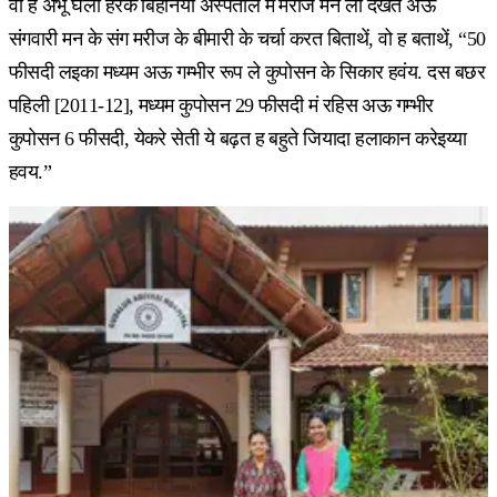
वो ह अभू घलो हरेक बिहनिया अस्पताल मं मरीज मन ला देखत अऊ
संगवारी मन के संग मरीज के बीमारी के चर्चा करत बिताथें, वो ह बताथें, “50
फीसदी लइका मध्यम अऊ गम्भीर रूप ले कुपोसन के सिकार हवंय. दस बछर
पहिली [2011-12], मध्यम कुपोसन 29 फीसदी मं रहिस अऊ गम्भीर
कुपोसन 6 फीसदी, येकरे सेती ये बढ़त ह बहुते जियादा हलाकान करेइय्या
हवय.”