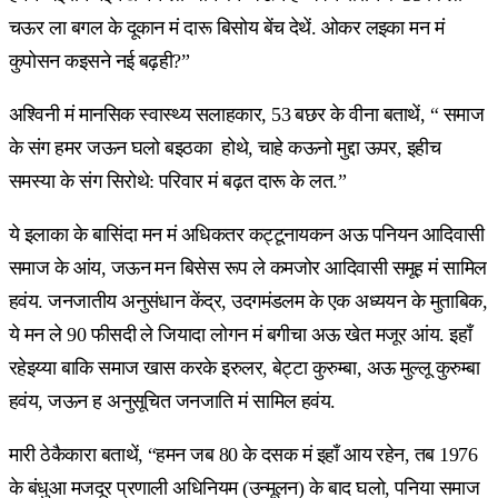
चऊर ला बगल के दूकान मं दारू बिसोय बेंच देथें. ओकर लइका मन मं
कुपोसन कइसने नई बढ़ही?”
अश्विनी मं मानसिक स्वास्थ्य सलाहकार, 53 बछर के वीना बताथें, “ समाज
के संग हमर जऊन घलो बइठका होथे, चाहे कऊनो मुद्दा ऊपर, इहीच
समस्या के संग सिरोथे: परिवार मं बढ़त दारू के लत.”
ये इलाका के बासिंदा मन मं अधिकतर कट्टूनायकन अऊ पनियन आदिवासी
समाज के आंय, जऊन मन बिसेस रूप ले कमजोर आदिवासी समूह मं सामिल
हवंय. जनजातीय अनुसंधान केंद्र, उदगमंडलम के एक अध्ययन के मुताबिक,
ये मन ले 90 फीसदी ले जियादा लोगन मं बगीचा अऊ खेत मजूर आंय. इहाँ
रहेइय्या बाकि समाज खास करके इरुलर, बेट्टा कुरुम्बा, अऊ मुल्लू कुरुम्बा
हवंय, जऊन ह अनुसूचित जनजाति मं सामिल हवंय.
मारी ठेकैकारा बताथें, “हमन जब 80 के दसक मं इहाँ आय रहेन, तब 1976
के बंधुआ मजदूर प्रणाली अधिनियम (उन्मूलन) के बाद घलो, पनिया समाज