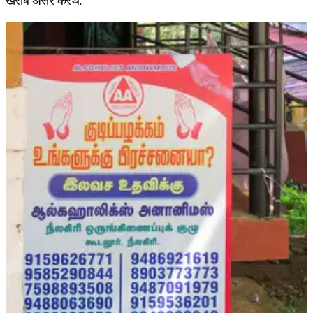
खराब असर करथे.”