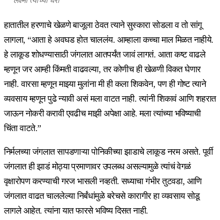
लक्ष्मी त्यांच्या घरी
हातातील हरणाचे खेळणे बाजूला ठेवत त्याने सुस्कारा सोडला व तो सांगू
लागला, “आता हे अवघड होत चाललंय. आम्हाला कच्चा माल मिळत नाहीये.
हे लाकूड शोधण्यासाठी जंगलात आतपर्यंत जावं लागतं. आता कष्ट वाढले
म्हणून जर आम्ही किंमती वाढवल्या, तर कोणीच ही खेळणी विकत घेणार
नाही. वारसा म्हणून माझ्या मुलांना मी ही कला शिकवेन, पण ही गोष्ट त्याने
व्यवसाय म्हणून पुढे न्यावी असं मला वाटत नाही. त्यांनी शिकावं आणि शहरात
जाऊन नोकरी करावी एवढीच माझी अपेक्षा आहे. मला त्यांच्या भविष्याची
चिंता वाटते.”
निर्मलच्या जंगलात सापडणाऱ्या पोनिकीच्या झाडाचे लाकूड नरम असते. पूर्वी
जंगलात ही झाडं मोठ्या प्रमाणावर उपलब्ध असल्यामुळे त्यांचं वेगळं
वृक्षारोपण करण्याची गरज भासली नव्हती. सध्याचा गंभीर तुटवडा, आणि
जंगलात वाढत चाललेल्या निर्बंधांमुळे बरेचसे कारागीर हा व्यवसाय सोडू
लागले आहेत. त्यांना यात फारसे भविष्य दिसत नाही.