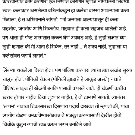
कारखान्यात काम करणारा एक निष्णात कारागीर म्हणजे नामापल्ली लिंबय्या.
स्वत: कलाकार असलेल्या वडिलांकडून हा कलेचा वारसा आपल्याला कसा
मिळाला, हे त अभिमानाने सांगतो. “मी जन्माला आल्यापासून ही कला
पाहतोय, जगतोय आणि शिकतोय. माझ्यात ही कला सहजच आलेली आहे.
पण आता ही गोष्ट आत्मसात करून घेणं अवघड आहे, हे तुम्ही लक्षात घ्या.
तुम्ही म्हणाल की मी आता हे शिकेन, तर नाही... ते शक्य नाही. तुम्हाला या
कलेसोबत जगावं लागतं.”
लिंबय्या थकलेला दिसत होता, पण पॉलिश करणारा त्याचा हात अखंड सुरुच
चालूच होता. पोनिकी चेक्का (पोनिकी झाडाचे हे लाकूड असते) नावाचे
विशिष्ट लाकूड ही खेळणी बनविण्यासाठी वापरले जाते. ही खेळणी कधीच
खराब होणार नाहीत किंवा तुटणार नाहीत, हे तो ठामपणे सांगतो. त्यानंतर
‘लप्पम’ नावाचा डिंकासारखा दिसणारा पदार्थ दाखवत तो म्हणतो की, याचा
उपयोग खेळणं चमकविण्यासोबतच ते मजबूत करण्यासाठी देखील होतो.
चिंचोके कुटून त्याची खळ करुन लप्पम बनविले जाते.