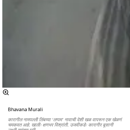
Bhavana Murali
कारागील नामपल्ली लिंबय्या ‘लप्पम’ नावाची देशी खळ वापरून एक खेळणं
चमकवत आहे. खालीः क्षणभर विश्रांती. उजवीकडेः कारागीर बूसानी