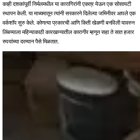
काही दशकांपूर्वी निर्मलमधील या कारागिरांनी एकत्र येऊन एक सोसायटी
स्थापन केली. या माध्यमातून त्यांनी सरकारने दिलेल्या जमिनीवर आपले एक
वर्कशॉप सुरु केले. कोणत्या प्रकारची आणि किती खेळणी बनविली यावरुन
लिंबय्याला महिन्याकाठी कारखान्यातील कारागीर म्हणून सहा ते सात हजार
रुपयांच्या दरम्यान पैसे मिळतात.