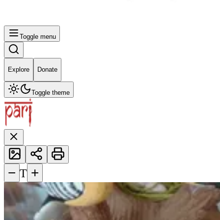
Toggle menu
Explore
Donate
Toggle theme
−
+
T