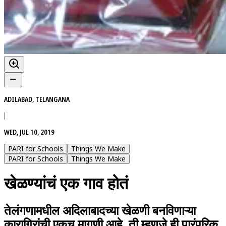
ADILABAD, TELANGANA
|
WED, JUL 10, 2019
PARI for Schools
Things We Make
PARI for Schools
Things We Make
खेळण्यांचं एक गाव होतं
तेलंगणामधील अदिलाबादच्या खेळणी बनविणाऱ्या
कारागिरांची एकच मागणी आहे, ती म्हणजे ही पारंपरिक