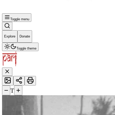
Toggle menu
Explore
Donate
Toggle theme
−
+
T