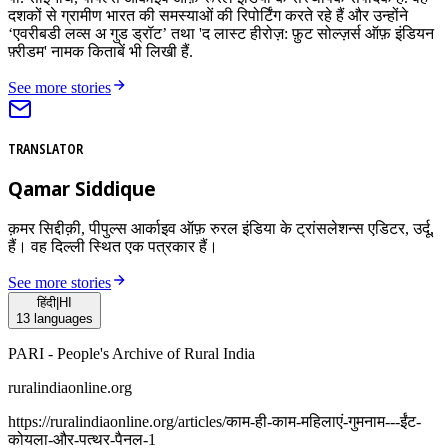
दशकों से ग्रामीण भारत की समस्याओं की रिपोर्टिंग करते रहे हैं और उन्होंने
‘एवरीबडी लव्स अ गुड ड्रॉट’ तथा 'द लास्ट हीरोज़: फ़ुट सोल्ज़र्स ऑफ़ इंडियन
फ़्रीडम' नामक किताबें भी लिखी हैं.
See more stories
TRANSLATOR
Qamar Siddique
क़मर सिद्दीक़ी, पीपुल्स आर्काइव ऑफ़ रुरल इंडिया के ट्रांसलेशन्स एडिटर, उर्दू,
हैं। वह दिल्ली स्थित एक पत्रकार हैं।
See more stories
हिंदी
|
HI
13
languages
PARI - People's Archive of Rural India
ruralindiaonline.org
https://ruralindiaonline.org/articles/
काम-ही-काम-महिलाएं-गुमनाम---ईंट-
कोयला-और-पत्थर-पैनल-1