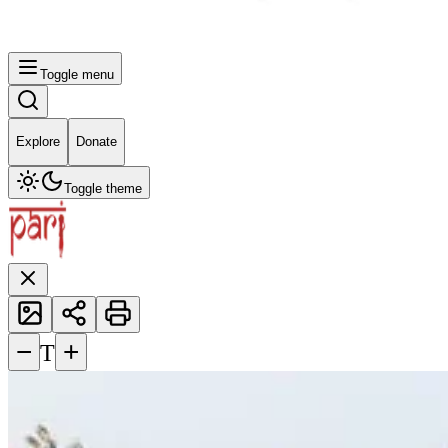
Toggle menu
Explore
Donate
Toggle theme
−
+
T