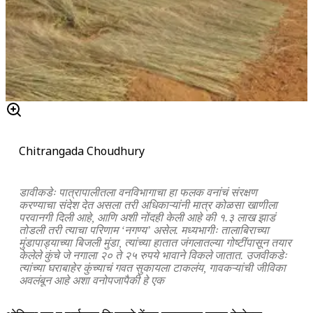
Chitrangada Choudhury
डावीकडेः पात्रापालीतला वनविभागाचा हा फलक वनांचं संरक्षण
करण्याचा संदेश देत असला तरी अधिकाऱ्यांनी मात्र कोळसा खाणीला
परवानगी दिली आहे, आणि अशी नोंदही केली आहे की १.३ लाख झाडं
तोडली तरी त्याचा परिणाम ‘नगण्य’ असेल. मध्यभागीः तालाबिराच्या
मुंडापाड्याच्या बिजली मुंडा, त्यांच्या हातात जंगलातल्या गोष्टींपासून तयार
केलेले कुंचे जे नगाला २० ते २५ रुपये भावाने विकले जातात. उजवीकडेः
त्यांच्या घराबाहेर कुंच्याचं गवत सुकायला टाकलंय, गावकऱ्यांची जीविका
अवलंबून आहे अशा वनोपजापैकी हे एक