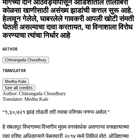
मागच्या दोन आठवड्यांपासून ओडिशातील तालाबिरा
कोळसा खाणीसाठी असंख्य झाडांची कत्तल सुरू आहे.
हेलावून गेलेले, घाबरलेले गावकरी आपली खोटी संमती
घेतली असल्याचा दावा करतायत, या विनाशाला विरोध
करण्याचा त्यांचा निर्धार आहे
AUTHOR
Chitrangada Choudhury
TRANSLATOR
Medha Kale
See all credits
Author
:
Chitrangada Choudhury
Translator
:
Medha Kale
“१,३०,७२१ झाडं तोडली तरी त्याचा परिणाम नगण्य असेल.”
हे संबलपूर विभागाच्या विभागीय मुख्य वनसंवर्धक असणाऱ्या वनखात्याच्या
एका वरिष्ठ अधिकाऱ्याने फेब्रुवारी २०१४ मध्ये लिहिलं होतं. ओडिशाच्या