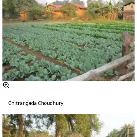
Chitrangada Choudhury