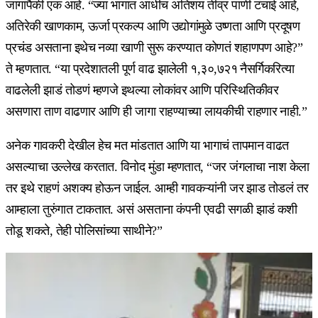
जागांपैकी एक आहे. “ज्या भागात आधीच अतिशय तीव्र पाणी टंचाई आहे,
अतिरेकी खाणकाम, ऊर्जा प्रकल्प आणि उद्योगांमुळे उष्णता आणि प्रदूषण
प्रचंड असताना इथेच नव्या खाणी सुरू करण्यात कोणतं शहाणपण आहे?”
ते म्हणतात. “या प्रदेशातली पूर्ण वाढ झालेली १,३०,७२१ नैसर्गिकरित्या
वाढलेली झाडं तोडणं म्हणजे इथल्या लोकांवर आणि परिस्थितिकीवर
असणारा ताण वाढणार आणि ही जागा राहण्याच्या लायकीची राहणार नाही.”
अनेक गावकरी देखील हेच मत मांडतात आणि या भागाचं तापमान वाढत
असल्याचा उल्लेख करतात. विनोद मुंडा म्हणतात, “जर जंगलाचा नाश केला
तर इथे राहणं अशक्य होऊन जाईल. आम्ही गावकऱ्यांनी जर झाड तोडलं तर
आम्हाला तुरुंगात टाकतात. असं असताना कंपनी एवढी सगळी झाडं कशी
तोडू शकते, तेही पोलिसांच्या साथीने?”