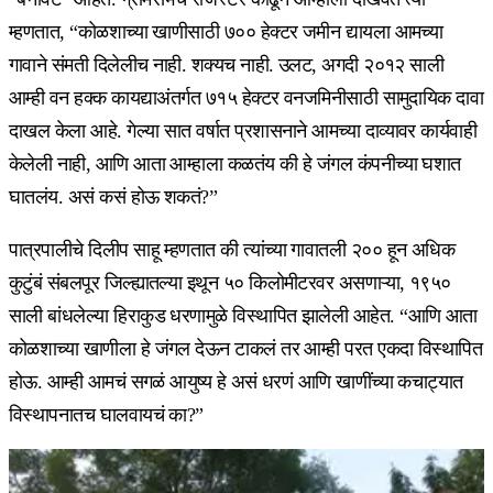
म्हणतात, “कोळशाच्या खाणीसाठी ७०० हेक्टर जमीन द्यायला आमच्या
गावाने संमती दिलेलीच नाही. शक्यच नाही. उलट, अगदी २०१२ साली
आम्ही वन हक्क कायद्याअंतर्गत ७१५ हेक्टर वनजमिनीसाठी सामुदायिक दावा
दाखल केला आहे. गेल्या सात वर्षात प्रशासनाने आमच्या दाव्यावर कार्यवाही
केलेली नाही, आणि आता आम्हाला कळतंय की हे जंगल कंपनीच्या घशात
घातलंय. असं कसं होऊ शकतं?”
पात्रपालीचे दिलीप साहू म्हणतात की त्यांच्या गावातली २०० हून अधिक
कुटुंबं संबलपूर जिल्ह्यातल्या इथून ५० किलोमीटरवर असणाऱ्या, १९५०
साली बांधलेल्या हिराकुड धरणामुळे विस्थापित झालेली आहेत. “आणि आता
कोळशाच्या खाणीला हे जंगल देऊन टाकलं तर आम्ही परत एकदा विस्थापित
होऊ. आम्ही आमचं सगळं आयुष्य हे असं धरणं आणि खाणींच्या कचाट्यात
विस्थापनातच घालवायचं का?”