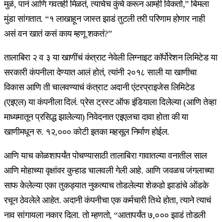
मुळं, पानं आणि गवतही मिळतं, त्याचेच कुंचे करून आम्ही विकतो,” बिमला
मुंडा सांगतात. “१ लाखाहून जास्त झाडं तुटली तरी परिणाम होणार नाही
असं वन खातं कसं काय म्हणू शकतं?”
तालाबिरा २ व ३ या खाणींचं कंत्राट नेवेली लिग्नाइट कॉर्पोरेशन लिमिटेड या
सरकारी कंपनीला देण्यात आलं होतं, त्यांनी २०१८ साली या खाणीचा
विकास आणि ती चालवण्याचं कंत्राट अदानी एंटरप्राइजेस लिमिटेड
(एइएल) या कंपनीला दिलं. प्रेस ट्रस्ट ऑफ इंडियाला दिलेल्या (आणि तेव्हा
माध्यमातून प्रसिद्ध झालेल्या) निवेदनात एइएलचा दावा होता की या
खाणीमधून रु. १२,००० कोटी इतका महसूल निर्माण होईल.
आणि याच कोळशापर्यंत पोचण्यासाठी तालाबिरा गावातल्या वनातील साल
आणि मोहाच्या वृक्षांवर कुऱ्हाड चालवली गेली आहे. आणि जवळच जंगलाच्या
साफ केलेल्या एका तुकड्यात नुकत्याच तोडलेल्या शेकडो झाडांचे ओंडके
रचून ठेवलेले आहेत. अदानी कंपनीचा एक कर्मचारी तिथे होता, त्याने त्याचं
नाव सांगायला नकार दिला. तो म्हणतो, “आतापर्यंत ७,००० झाडं तोडली