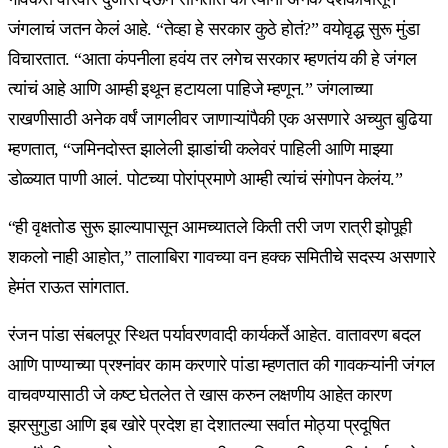
जंगलाचं जतन केलं आहे. “तेव्हा हे सरकार कुठे होतं?” वयोवृद्ध सुरू मुंडा
विचारतात. “आता कंपनीला हवंय तर लगेच सरकार म्हणतंय की हे जंगल
त्यांचं आहे आणि आम्ही इथून हटायला पाहिजे म्हणून.” जंगलाच्या
राखणीसाठी अनेक वर्षं जागलीवर जाणाऱ्यांपैकी एक असणारे अच्युत बुढिया
म्हणतात, “जमिनदोस्त झालेली झाडांची कलेवरं पाहिली आणि माझ्या
डोळ्यात पाणी आलं. पोटच्या पोरांप्रमाणे आम्ही त्यांचं संगोपन केलंय.”
“ही वृक्षतोड सुरू झाल्यापासून आमच्यातले किती तरी जण रात्री झोपूही
शकलो नाही आहोत,” तालाबिरा गावच्या वन हक्क समितीचे सदस्य असणारे
हेमंत राऊत सांगतात.
रंजन पांडा संबलपूर स्थित पर्यावरणवादी कार्यकर्ते आहेत. वातावरण बदल
आणि पाण्याच्या प्रश्नांवर काम करणारे पांडा म्हणतात की गावकऱ्यांनी जंगल
वाचवण्यासाठी जे कष्ट घेतलेत ते खास करुन लक्षणीय आहेत कारण
झरसुगुडा आणि इब खोरे प्रदेश हा देशातल्या सर्वात मोठ्या प्रदूषित