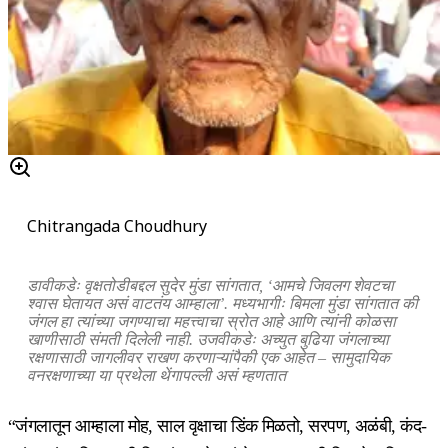
Chitrangada Choudhury
डावीकडेः वृक्षतोडीबद्दल सुदेर मुंडा सांगतात, ‘आमचे जिवलग शेवटचा
श्वास घेतायत असं वाटतंय आम्हाला’. मध्यभागीः बिमला मुंडा सांगतात की
जंगल हा त्यांच्या जगण्याचा महत्त्वाचा स्रोत आहे आणि त्यांनी कोळसा
खाणीसाठी संमती दिलेली नाही. उजवीकडेः अच्युत बुढिया जंगलाच्या
रक्षणासाठी जागलीवर राखण करणाऱ्यांपैकी एक आहेत – सामुदायिक
वनरक्षणाच्या या प्रथेला
थेंगापल्ली
असं म्हणतात
“जंगलातून आम्हाला मोह, साल वृक्षाचा डिंक मिळतो, सरपण, अळंबी, कंद-