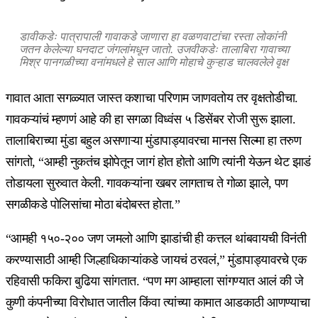
डावीकडेः पात्रापाली गावाकडे जाणारा हा वळणवाटांचा रस्ता लोकांनी
जतन केलेल्या घनदाट जंगलांमधून जातो. उजवीकडेः तालाबिरा गावाच्या
मिश्र पानगळीच्या वनांमधले हे साल आणि मोहाचे कुऱ्हाड चालवलेले वृक्ष
गावात आता सगळ्यात जास्त कशाचा परिणाम जाणवतोय तर वृक्षतोडीचा.
गावकऱ्यांचं म्हणणं आहे की हा सगळा विध्वंस ५ डिसेंबर रोजी सुरू झाला.
तालाबिराच्या मुंडा बहुल असणाऱ्या मुंडापाड्यावरचा मानस सिल्मा हा तरुण
सांगतो, “आम्ही नुकतंच झोपेतून जागं होत होतो आणि त्यांनी येऊन थेट झाडं
तोडायला सुरुवात केली. गावकऱ्यांना खबर लागताच ते गोळा झाले, पण
सगळीकडे पोलिसांचा मोठा बंदोबस्त होता.”
“आमही १५०-२०० जण जमलो आणि झाडांची ही कत्तल थांबवायची विनंती
करण्यासाठी आम्ही जिल्हाधिकाऱ्यांकडे जायचं ठरवलं,” मुंडापाड्यावरचे एक
रहिवासी फकिरा बुढिया सांगतात. “पण मग आम्हाला सांगण्यात आलं की जे
कुणी कंपनीच्या विरोधात जातील किंवा त्यांच्या कामात आडकाठी आणण्याचा