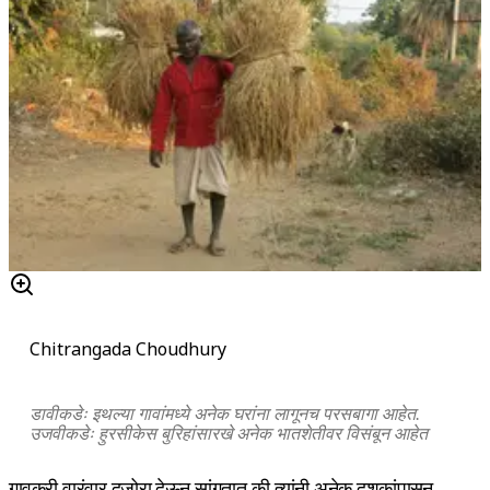
Chitrangada Choudhury
डावीकडेः इथल्या गावांमध्ये अनेक घरांना लागूनच परसबागा आहेत.
उजवीकडेः हुरसीकेस बुरिहांसारखे अनेक भातशेतीवर विसंबून आहेत
गावकरी वारंवार दुजोरा देऊन सांगतात की त्यांनी अनेक दशकांपासून