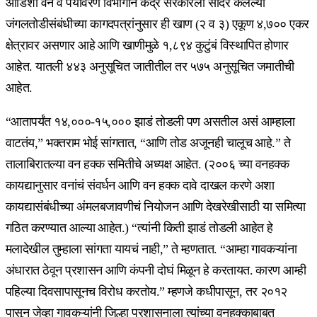
ओडिशा वन व पर्यावरण विभागाने केंद्र सरकारला सादर केलेल्या
जंगलतोडीसंबंधीच्या कागदपत्रांनुसार ही खाण (२ व ३) एकूण ४,७०० एकर
क्षेत्रावर असणार आहे आणि खाणीमुळे १,८९४ कुटुंबं विस्थापित होणार
आहेत. यातली ४४३ अनुसूचित जातीतील तर ५७५ अनुसूचित जमातीची
आहेत.
“आतापर्यंत १४,०००-१५,००० झाडं तोडली पण असतील असं आम्हाला
वाटतंय,” भक्तराम भोई सांगतात, “आणि तोड अजूनही चालूच आहे.” ते
तालाबिरातल्या वन हक्क समितीचे अध्यक्ष आहेत. (
२००६ च्या वनहक्क
कायद्यानुसार
वनांचं संवर्धन आणि वन हक्क दावे दाखल करणे अशा
कायद्यासंबंधीच्या अंमलबजावणीचं नियोजन आणि देखरेखीसाठी या समित्या
गठित करण्यात आल्या आहेत.) “त्यांनी किती झाडं तोडली आहेत हे
मलादेखील तुम्हाला सांगता यायचं नाही,” ते म्हणतात. “आम्हा गावकऱ्यांना
अंधारात ठेवून प्रशासन आणि कंपनी दोघं मिळून हे करतायत. कारण आम्ही
पहिल्या दिवसापासूनच विरोध करतोय.” म्हणजे कधीपासून, तर २०१२
पासून जेव्हा गावकऱ्यांनी जिल्हा प्रशासनाला त्यांच्या वनहक्काबाबत