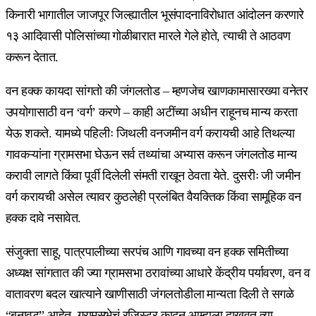
किनारी भागातील जाजपूर जिल्ह्यातील भूसंपादनाविरोधात आंदोलन करणारे
१३ आदिवासी पोलिसांच्या गोळीबारात मारले गेले होते, त्याची ते आठवण
करून देतात.
वन हक्क कायदा सांगतो की जंगलतोड – म्हणजेच खाणकामासारख्या वनेतर
उपयोगासाठी वन ‘वर्ग’ करणे – काही अटींच्या अधीन राहूनच मान्य करता
येऊ शकते. यामध्ये पहिलीः जिथली वनजमीन वर्ग करायची आहे तिथल्या
गावकऱ्यांना ग्रामसभा घेऊन सर्व तथ्यांचा अभ्यास करून जंगलतोड मान्य
करावी लागते किंवा पूर्वी दिलेली संमती राखून ठेवता येते. दुसरीः जी जमीन
वर्ग करायची असेल त्यावर कुठलेही प्रलंबित वैयक्तिक किंवा सामूहिक वन
हक्क दावे नसावेत.
संजुक्ता साहू, पात्रपालीच्या सरपंच आणि गावच्या वन हक्क समितीच्या
अध्यक्ष सांगतात की ज्या ग्रामसभा ठरावांच्या आधारे केंद्रीय पर्यावरण, वन व
वातावरण बदल खात्याने खाणीसाठी जंगलतोडीला मान्यता दिली ते सगळे
“बनावट” आहेत. ग्रामसभेचं रजिस्टर काढून आम्हाला दाखवत त्या