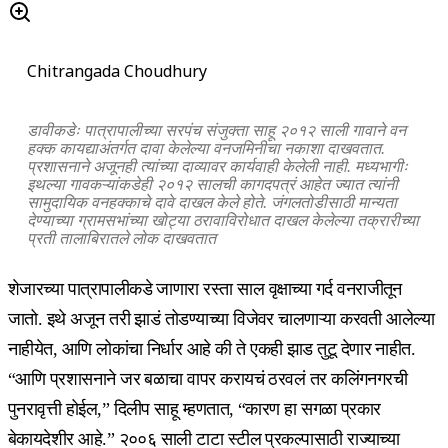
Chitrangada Choudhury
डावीकडेः पात्रापालीच्या सरपंच संजुक्ता साहू २०१२ साली गावाने वन
हक्क कायद्याअंतर्गत दावा केलेल्या वनजमिनीचा नकाशा दाखवतात.
प्रशासनाने अजूनही त्यांच्या दाव्यावर कार्यवाही केलेली नाही. मध्यभागीः
इथल्या गावकऱ्यांकडेही २०१२ सालची कागदपत्रं आहेत ज्यात त्यांनी
सामुदायिक वनहक्काचे दावे दाखल केले होते. जंगलतोडीसाठी मान्यता
देण्याच्या ग्रामसभांच्या खोट्या ठरावाविरोधात दाखल केलेल्या तक्रारीच्या
प्रती तालाबिरातले लोक दाखवतात
शेजारच्या पात्रापालीकडे जाणारा रस्ता साल वृक्षाच्या गर्द वनराजीतून
जातो. इथे अजून तरी झाडं तोडण्याच्या विजेवर चालणाऱ्या करवती आलेल्या
नाहीयेत, आणि लोकांचा निर्धार आहे की ते एकही झाड तुटू देणार नाहीत.
“आणि प्रशासनाने जर बळाचा वापर करायचं ठरवलं तर कलिंगनगरची
पुनरावृत्ती होईल,” दिलीप साहू म्हणतात, “कारण हा सगळा प्रकार
बेकायदेशीर आहे.” २००६ साली टाटा स्टील प्रकल्पासाठी राज्याच्या