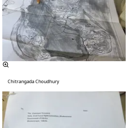
Chitrangada Choudhury