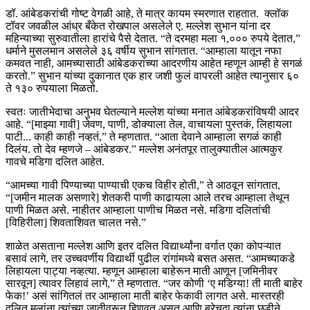
डॉ. आंबेडकरांची गोष्ट वेगळी आहे, ते मात्र कायम स्मरणात राहतात. क्लॉक
टॉवर जवळील आंध्र बँकेत रोखपाल असलेले ए. मल्लेश सुभान यांना दर
महिन्याच्या सुरुवातीला हारांचे पैसे देतात. “ते दरमहा मला १,००० रुपये देतात,”
धर्माने मुसलमान असलेले ३६ वर्षीय सुभान सांगतात. “आम्हाला यातून नफा
कमवत नाही, आमच्यासाठी आंबेडकरांच्या आदरणीय आहेत म्हणून आम्ही हे सगळं
करतो.” सुभान यांच्या दुकानात एक हार जशी फुलं वापरली आहेत त्यानुसार ६०
ते १३० रुपयाला मिळतो.
स्वतः जातीभेदाचा अनुभव घेतल्याने मल्लेश यांच्या मनात आंबेडकरांविषयी आदर
आहे. “[माझ्या गावी] जेवण, पाणी, डोक्याला तेल, वाचायला पुस्तकं, लिहायला
पाटी... काही काही नव्हतं,” ते म्हणतात. “आता देवाने आम्हाला सगळं काही
दिलंय. तो देव म्हणजे – आंबेडकर.” मल्लेश अनंतपूर तालुक्यातील आत्मकुर
गावचे मडिगा दलित आहेत.
“आमच्या गावी पिण्याच्या पाण्याची एकच विहीर होती,” ते आठवून सांगतात,
“[जमीन मालक असणारे] शेतकरी पाणी काढायला आले तरच आम्हाला तेथून
पाणी मिळत असे. नाहीतर आम्हाला पाणीच मिळत नसे. मडिगा दलितांची
[विहिरीला] शिवताशिवत चालत नसे.”
शाळेत असताना मल्लेश आणि इतर दलित विद्यार्थ्यांना वर्गात एका कोपऱ्यात
बसावं लागे, तर उच्चवर्णीय विद्यार्थी पुढील रांगांमध्ये बसत असत. “आमच्याकडे
लिहायला पाट्या नव्हत्या. म्हणून आम्हाला बाहेरून माती आणून [जमिनीवर
सारवून] त्यावर लिहावं लागे,” ते म्हणतात. “जर कोणी ‘ए मडिग्या! ती माती बाहेर
फेक!’ असं सांगितलं तर आम्हाला माती बाहेर फेकावी लागत असे. मास्तरही
दलित मुलांना त्यांच्या जातीवरून हिणवत असत आणि बरेचदा त्यांना छडीने