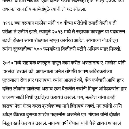
मल्लेश दांडोरा नावाच्या एका दलित गटाचे सदस्यही होते. मात्र २००० च्या
दशकात राजकीय मतभेदांमुळे त्यांनी तो गट सोडला.
१९९६ च्या दरम्यान मल्लेश यांनी १० वीच्या परीक्षेची तयारी केली व ती
परीक्षा ते उत्तीर्ण झाले. त्यामुळे २०१३ मध्ये ते सहायक कारकून या पदावरून
बढती होऊन सध्या रोखपाल म्हणून कार्यरत आहेत. सध्याच्या नोकरीतून
त्यांना सुरुवातीच्या ५०० रूपयांपेक्षा कितीतरी पटीने अधिक पगार मिळतो.
२०१० मध्ये सहायक कारकून म्हणून काम करीत असतानाच ए. मल्लेश यांनी
‘असंच’ ठरवलं की, आपल्याला जमेल तोपर्यंत आपण आंबेडकरांच्या
पुतळ्याला रोज हार घालायचा. त्यांना आठवतं की, बँक कर्मचारी आणि इतर
दलित लोकांत झालेल्या अशाच एका बैठकीत सर्वांनी मिळून आंबेडकरांना हार
घालण्यासाठी निधी एकत्रित करायचं ठरवलं. पण, मल्लेश यांना काही
हाराचा पैसा गोळा करत प्रत्येकाच्या मागे हिंडायचं नव्हतं. मग त्यांनी आणि
आंध्र बँकेच्या दुसऱ्या शाखेत मदतनीस असलेले एम. गोपाल यांनी दोघांत
मिळून खर्च करायचं ठरवलं. मागच्या वर्षी गोपाल यांनी पैसे द्यायचं थांबवलं