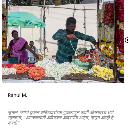
Rahul M.
सुभान
,
ज्यांचं
दुकान
आंबेडकरांच्या
पुतळ्याहून
काही
अंतरावरच
आहे
,
म्हणतात
, “
आमच्यासाठी आंबेडकर
आदरणीय आहेत, म्हणून आम्ही हे
करतो
”