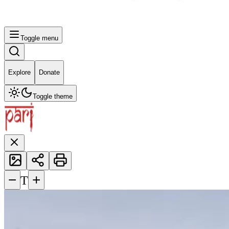
Toggle menu
Explore
Donate
Toggle theme
−
+
T