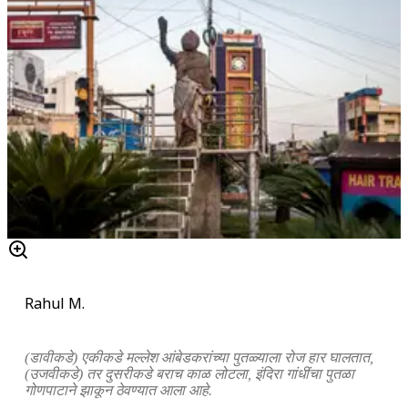
Rahul M.
(डावीकडे) एकीकडे मल्लेश आंबेडकरांच्या पुतळ्याला रोज हार घालतात,
(उजवीकडे) तर दुसरीकडे बराच काळ लोटला, इंदिरा गांधींचा पुतळा
गोणपाटाने झाकून ठेवण्यात आला आहे.