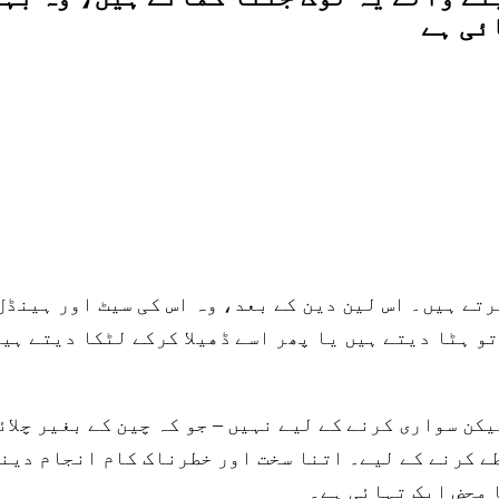
ئی ہے
ڈل والی سائیکل کے ۱۲۰۰ روپے ادا کرتے ہیں۔ اس لین دین کے بعد، وہ اس 
ن کو یا تو ہٹا دیتے ہیں یا پھر اسے ڈھیلا کرکے لٹکا دیت
 محض ایک تہائی ہے۔