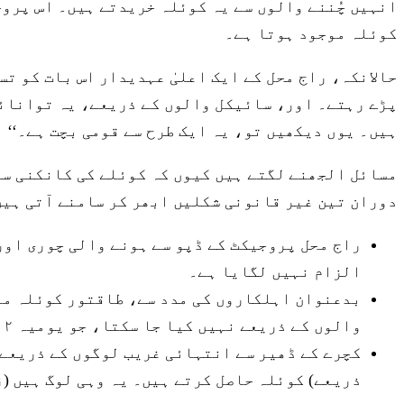
انہیں چُننے والوں سے یہ کوئلہ خریدتے ہیں۔ اس پروج
کوئلہ موجود ہوتا ہے۔
حالانکہ، راج محل کے ایک اعلیٰ عہدیدار اس بات کو تس
پڑے رہتے۔ اور، سائیکل والوں کے ذریعے، یہ توانائی
ہیں۔ یوں دیکھیں تو، یہ ایک طرح سے قومی بچت ہے۔‘‘
مسائل الجھنے لگتے ہیں کیوں کہ کوئلے کی کانکنی سے
دوران تین غیر قانونی شکلیں ابھر کر سامنے آتی ہیں
راج محل پروجیکٹ کے ڈپو سے ہونے والی چوری اور 
الزام نہیں لگایا ہے۔
بدعنوان اہلکاروں کی مدد سے، طاقتور کوئلہ ماف
والوں کے ذریعے نہیں کیا جا سکتا، جو یومیہ ۱۲ روپے سے بھی کم کماتے ہیں۔
کچرے کے ڈھیر سے انتہائی غریب لوگوں کے ذریعے 
ذریعے) کوئلہ حاصل کرتے ہیں۔ یہ وہی لوگ ہیں (ز