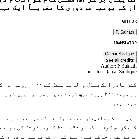
از کم یومیہ مزدوری کا تقریباً ایک تہا
AUTHOR
P. Sainath
TRANSLATOR
Qamar Siddique
See all credits
Author
:
P. Sainath
Translator
:
Qamar Siddique
کشن یادو ایک پی
پر مزید ۲۰۰ روپے خرچ کرتے ہیں۔ پھر، وہ چی
دیتے ہیں۔
پاتے ہیں، جو کہ بہار میں کم از کم یومیہ مزدوری کا