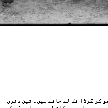
و کر گوڈا تک لے جاتے ہیں۔ تین دنوں
ر میں ہاتھ سے کام کرنے والوں کی کم