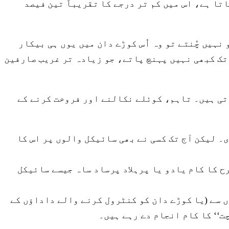
تا ہے، اس میں کم تر درجے کا تقریباً تین فیصد
نہیں چُنتے تو وہ اُس کوڑے دان میں یوں ہی بیکار
تک کبھی نہیں پہنچ پاتے، جو زیادہ تر غریب صارفین
تی ہیں۔ تاہم، کوئلے نکالنے اور فروخت کرنے کے
۔ لیکن آج تک کسی نے بھی سائیکل والوں پر اس کا
 کا کام یادو یا پرہلاد پرساد ساہ جیسے سائیکل
 سے (یا کوڑے دان کو کنٹرول کرنے والے داداؤں کے
ت‘‘ کا کام انجام دے رہے ہیں۔