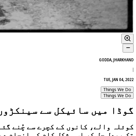
GODDA, JHARKHAND
|
TUE, JAN 04, 2022
Things We Do
Things We Do
گوڈا میں سائیکل سے سینکڑوں 
کوئلہ والے، کانوں کے کچرے سے چُنے گئ
تک پیدل چل کر اس مشکل کام کو انجام دی