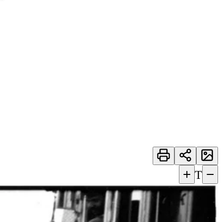
+
−
T