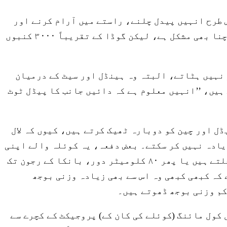
س طرح انہیں پیدل چلنے، راستے میں آرام کرنے اور
اسے فروخت کرنے میں کل تین دن لگ جائیں گے۔ ذاتی روزگار کی یہ ایک مشکل ترین شکل ہے جس کے بارے میں سوچنا بھی مشکل ہے، لیکن گوڈا کے تقریباً ۳۰۰۰ کنبوں
و نہیں ہٹاتے، البتہ وہ ہینڈل اور سیٹ کے درمیان
ہیں، ’’انہیں معلوم ہے کہ دائیں جانب کا پیڈل ٹوٹ
ڈل اور چین کو دوبارہ ٹھیک کرتے ہیں، کیوں کہ لال
یادہ نہیں کر سکتے۔ بعض دفعہ، یہ کوئلہ والے اپنی
سائیکلوں پر اتنے بھاری بوجھ کو دھکہ دیتے ہوئے ۶۰ کلومیٹر دور، بانکا ضلع میں واقع بونسی تک پیدل چلتے ہیں یا پھر ۸۰ کلومیٹر دور، بانکا کے رجون تک
ھ لوگوں کا کہنا ہے کہ کبھی کبھی وہ اس سے بھی زیادہ وزنی بوجھ
کم وزنی بوجھ ڈھوتے ہیں۔
ل کول مائنگ (کوئلے کی کان کے) پروجیکٹ کے کچرے سے