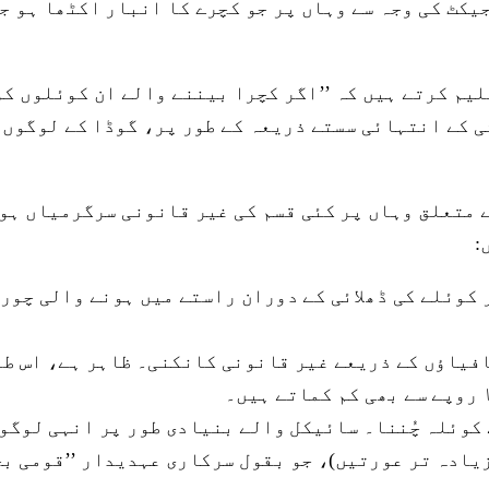
یکٹ کی وجہ سے وہاں پر جو کچرے کا انبار اکٹھا ہو جا
لیم کرتے ہیں کہ ’’اگر کچرا بیننے والے ان کوئلوں کو 
 کے انتہائی سستے ذریعہ کے طور پر، گوڈا کے لوگوں 
 متعلق وہاں پر کئی قسم کی غیر قانونی سرگرمیاں ہو
:
کوئلے کی ڈھلائی کے دوران راستے میں ہونے والی چوری
یاؤں کے ذریعے غیر قانونی کانکنی۔ ظاہر ہے، اس طرح
کوئلہ چُننا۔ سائیکل والے بنیادی طور پر انہی لوگوں
یادہ تر عورتیں)، جو بقول سرکاری عہدیدار ’’قومی بچ