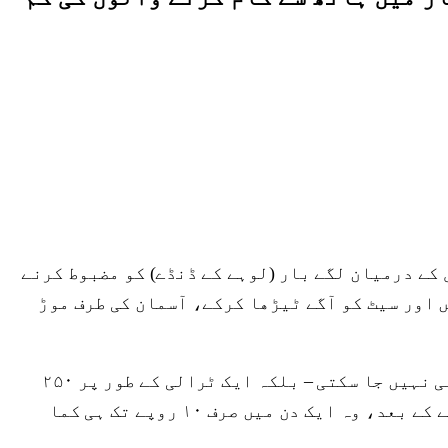
کی سیٹ اور ہینڈل کے درمیان لگے بار (لوہے کے ڈنڈے) کو مضبوط کرنے
ے ہیں اور سیٹ کو آگے ٹیڑھا کرکے، آسمان کی طرف موڑ
اب یادو کی سائیکل استعمال کرنے کے لیے تیار ہے۔ لیکن سواری کرنے کے لیے نہیں – جو کہ چین کے بغیر چلائی نہیں جا سکتی – بلکہ ایک ٹرالی کے طور پر ۲۵۰
کلوگرام کوئلہ لاد کر ۴۰ سے ۶۰ کلومیٹر تک کی دوری طے کرنے کے لیے۔ اتنا سخت اور خطرناک کام انجام دینے کے بعد، وہ ایک دن میں صرف ۱۰ روپے تک ہی کما