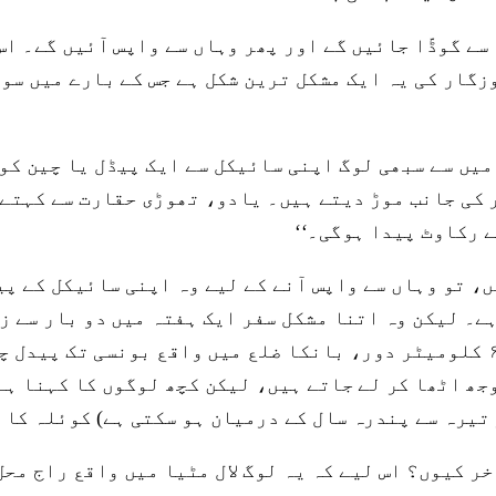
 سے گوڈّا جائیں گے اور پھر وہاں سے واپس آئیں گے۔ ا
 میں سے سبھی لوگ اپنی سائیکل سے ایک پیڈل یا چین ک
 کی جانب موڑ دیتے ہیں۔ یادو، تھوڑی حقارت سے کہتے 
ے رکاوٹ پیدا ہوگی۔‘‘
، تو وہاں سے واپس آنے کے لیے وہ اپنی سائیکل کے پی
ے۔ لیکن وہ اتنا مشکل سفر ایک ہفتہ میں دو بار سے ز
 کوئلہ والے عام طور پر ۲۰۰ سے ۲۵۰ کلو بوجھ اٹھا کر لے جاتے ہیں، لیکن کچ
 تیرہ سے پندرہ سال کے درمیان ہو سکتی ہے) کوئلہ کا 
خر کیوں؟ اس لیے کہ یہ لوگ لال مٹیا میں واقع راج مح