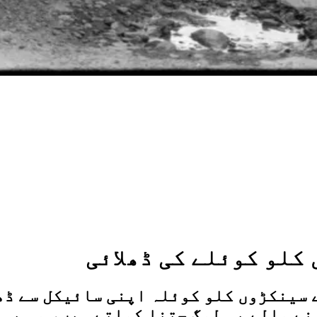
کلو کوئلے کی ڈھلائی
ے سینکڑوں کلو کوئلہ اپنی سائیکل سے ڈھ
نے والے یہ لوگ جتنا کماتے ہیں، وہ بہا