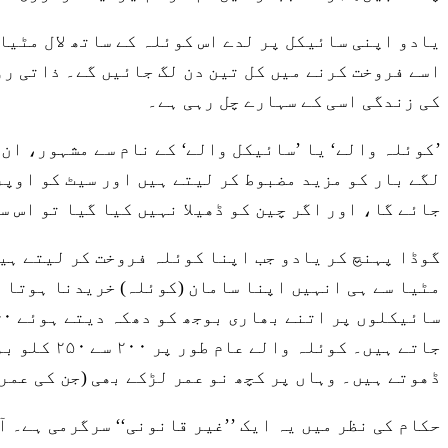
یادو اپنی سائیکل پر لدے اس کوئلہ کے ساتھ لال مٹیا
کی زندگی اسی کے سہارے چل رہی ہے۔
’کوئلہ والے‘ یا ’سائیکل والے‘ کے نام سے مشہور، ان
لگے بار کو مزید مضبوط کر لیتے ہیں اور سیٹ کو اوپر
جائے گا، اور اگر چین کو ڈھیلا نہیں کیا گیا تو اس س
گوڈا پہنچ کر یادو جب اپنا کوئلہ فروخت کر لیتے ہیں
مٹیا سے ہی انہیں اپنا سامان (کوئلہ) خریدنا ہوتا ہ
جاتے ہیں۔
ڈھوتے ہیں۔ وہاں پر کچھ نو عمر لڑکے بھی (جن کی عمر
حکام کی نظر میں یہ ایک ’’غیر قانونی‘‘ سرگرمی ہے۔ آ