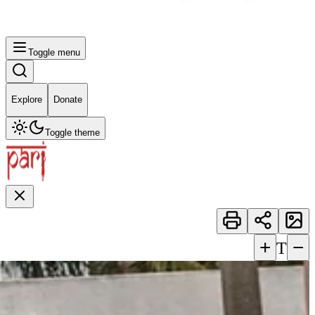
Toggle menu
Explore
Donate
Toggle theme
+
−
T