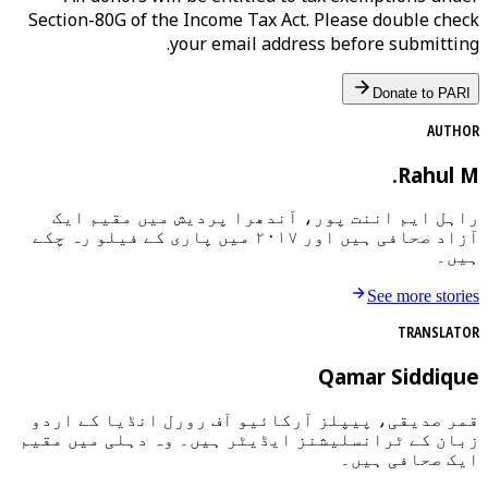
Section-80G of the Income Tax Act. Please double check
your email address before submitting.
Donate to PARI
AUTHOR
Rahul M.
راہل ایم اننت پور، آندھرا پردیش میں مقیم ایک
آزاد صحافی ہیں اور ۲۰۱۷ میں پاری کے فیلو رہ چکے
ہیں۔
See more stories
TRANSLATOR
Qamar Siddique
قمر صدیقی، پیپلز آرکائیو آف رورل انڈیا کے اردو
زبان کے ٹرانسلیشنز ایڈیٹر ہیں۔ وہ دہلی میں مقیم
ایک صحافی ہیں۔