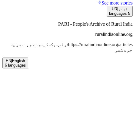
See more stories
UR
|
اردو
languages
5
PARI - People's Archive of Rural India
ruralindiaonline.org
پاس-بک-کی-جدوجہد-میں-
https://ruralindiaonline.org/articles/
خودکشی
EN
|
English
6
languages