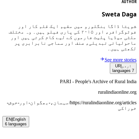
AUTHOR
Sweta Daga
شویتا ڈاگا بنگلورو میں مقیم ایک قلم کار اور
فوٹوگرافر، اور ۲۰۱۵ کی پاری فیلو ہیں۔ وہ مختلف
ملٹی میڈیا پلیٹ فارموں کے لیے کام کرتی ہیں اور
ماحولیاتی تبدیلی، صنف اور سماجی نابرابری پر
لکھتی ہیں۔
See more stories
UR
|
اردو
languages
7
PARI - People's Archive of Rural India
ruralindiaonline.org
مہمان،-بھگوان-اور-خوش-
https://ruralindiaonline.org/articles/
خوراکی
EN
|
English
6
languages