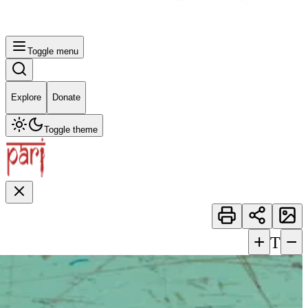
Toggle menu
Explore
Donate
Toggle theme
+
−
T