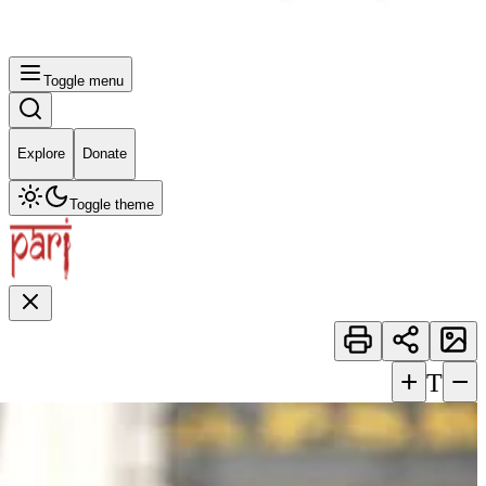
Toggle menu
Explore
Donate
Toggle theme
+
−
T