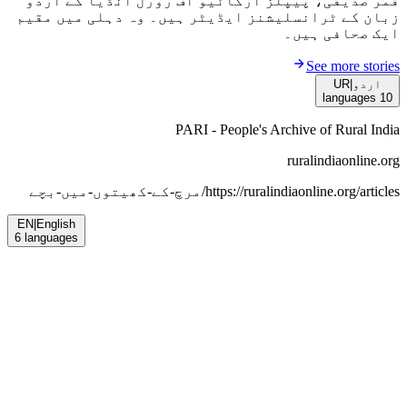
قمر صدیقی، پیپلز آرکائیو آف رورل انڈیا کے اردو
زبان کے ٹرانسلیشنز ایڈیٹر ہیں۔ وہ دہلی میں مقیم
ایک صحافی ہیں۔
See more stories
UR
|
اردو
languages
10
PARI - People's Archive of Rural India
ruralindiaonline.org
مرچ-کے-کھیتوں-میں-بچے
https://ruralindiaonline.org/articles/
EN
|
English
6
languages