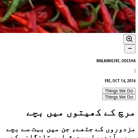
MALKANGIRI, ODISHA
|
FRI, OCT 14, 2016
Things We Do
Things We Do
مرچ کے کھیتوں میں بچے
مزدوروں کے جتھے، جن میں بہت سے بچے
ہیں، آندھرا پردیش اور تلنگانہ کے