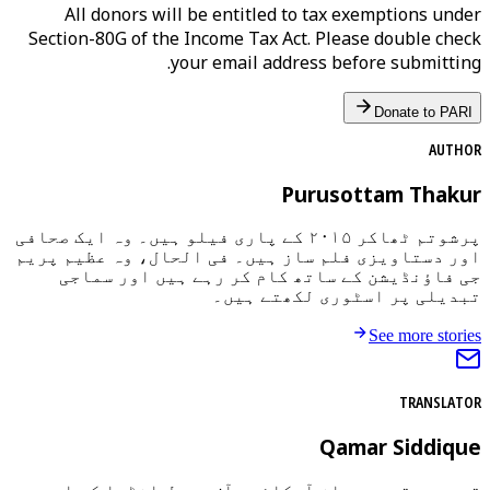
All donors will be entitled to tax exemptions under
Section-80G of the Income Tax Act. Please double check
your email address before submitting.
Donate to PARI
AUTHOR
Purusottam Thakur
پرشوتم ٹھاکر ۲۰۱۵ کے پاری فیلو ہیں۔ وہ ایک صحافی
اور دستاویزی فلم ساز ہیں۔ فی الحال، وہ عظیم پریم
جی فاؤنڈیشن کے ساتھ کام کر رہے ہیں اور سماجی
تبدیلی پر اسٹوری لکھتے ہیں۔
See more stories
TRANSLATOR
Qamar Siddique