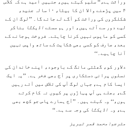
وراثت ہے،‘‘ سلیم کہتے ہیں، جنہیں امید ہے کہ کلاس
۴ میں پڑھنے والا ان کا بیٹا، ۱۰ سالہ جنید،
شکلگروں کی وراثت کو آگے لے جائے گا۔ ’’لوگ ان کے
لیے دور سے آتے ہیں، اور ہم سستے
اڈیکتّا
بناکر
کسی کو مایوس نہیں کرنا چاہتے۔ فروخت ہوجانے کے
بعد، صارف کو کسی بھی شکایت کے ساتھ واپس نہیں
آنا چاہیے۔‘‘
دلاور کو، گھٹتی مانگ کے باوجود، اپنے خاندان کی
نسلوں پرانی دستکاری پر آج بھی فخر ہے۔ ’’یہ ایک
ایسا کام ہے، جہاں لوگ آپ کی تلاش میں آتے رہیں
گے، بھلے ہی آپ پہاڑوں پر کیوں نہ کام کرتے
ہوں،‘‘ وہ کہتے ہیں۔ ’’آج ہمارے پاس جو کچھ بھی
ہے، وہ
اڈیکتّا
کی وجہ سے ہے۔‘‘
مترجم: محمد قمر تبریز