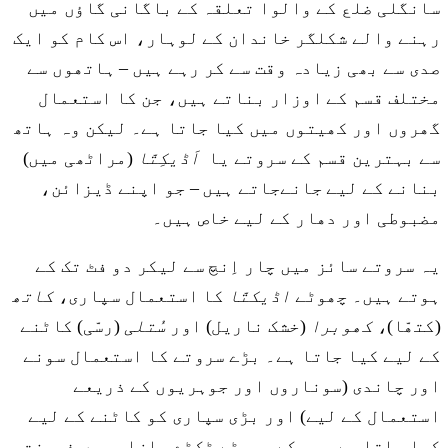
سانگلی ضلع کے والوا تعلقہ کے باگانی گاؤں میں
رہنے والے شکلگر خاندان کے لوہار، اس کام کو ایک
صدی سے بھی زیادہ وقت سے کر رہے ہیں – ہاتھوں سے
مختلف قسم کے اوزار بناتے ہیں، جن کا استعمال
گھروں اور کھیتوں میں کیا جاتا ہے۔ لیکن وہ ہاتھ
سے بہترین قسم کے سروتے یا
اَڈیکِتّا
(مراٹھی میں)
بنانے کے لیے جانےجاتے ہیں – جو اپنے ڈیزائن،
مضبوطی اور دھار کے لیے خاص ہیں۔
یہ سروتے سائز میں چار اِنچ سے لیکر دو فٹ تک کے
ہوتے ہیں۔ چھوٹے
اڈیکتّا
کا استعمال سپاری،
کاتھ
(کتھّا)،
کھوبرا
(خشک ناریل) اور
سُتلی
(رسّی) کاٹنے
کے لیے کیا جاتا ہے۔ بڑے سروتے کا استعمال سونے
اور چاندی (سوناروں اور جوہریوں کے ذریعے
استعمال کے لیے) اور بڑی سپاری کو کاٹنے کے لیے
کیا جاتا ہے، جس کے چھوٹے ٹکڑے بازار میں فروخت