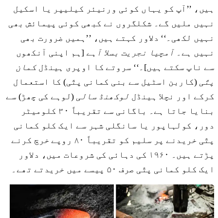
ہیں، ’’آپ کو یہاں کوئی ورنیئر کیلیپر یا اسکیل
نہیں ملیں گے۔ شکلگروں نے کبھی کوئی پیمائش بھی
نہیں لکھی۔‘‘ دلاور کہتے ہیں، ’’ہمیں ضرورت بھی
نہیں ہے۔
آمچیا نجریت بسلا آہے
[ہم اپنی آنکھوں
سے ناپ سکتے ہیں]۔‘‘ سروتے کا اوپری ہینڈل
کمان
پتّی
(کاربن اسٹیل سے بنی کمانی پتّی) کا استعمال
کرکے اور نچلا ہینڈل
لوکھنڈ سالی
(لوہے کی چھڑ) سے
بنایا جاتا ہے۔ باگانی سے تقریباً ۳۰ کلومیٹر
دور، کولہاپور یا سانگلی شہر سے ایک کلو کمانی
پتّی خریدنے پر سلیم کو تقریباً ۸۰ روپے خرچ کرنے
پڑتے ہیں۔ ۱۹۶۰ کی دہائی کی شروعات میں، دلاور
ایک کلو کمانی پتّی صرف ۵۰ پیسے میں خریدتے تھے۔