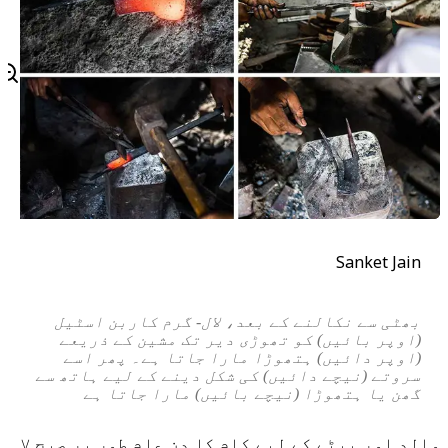
Sanket Jain
بھٹی سے نکالنے کے بعد، لال- گرم کاربن اسٹیل
(اوپر بائیں) کو تھوڑی دیر تک مشین کے ذریعے
(اوپر دائیں) ہتھوڑا مارا جاتا ہے۔ پھر اسے
سروتے (نیچے دائیں) کی شکل دینے کے لیے ہاتھ سے
گھن یا ہتھوڑا (نیچے بائیں) مارا جاتا ہے
والد اور بیٹے کے لیے کام کا دن عام طور پر صبح ۷