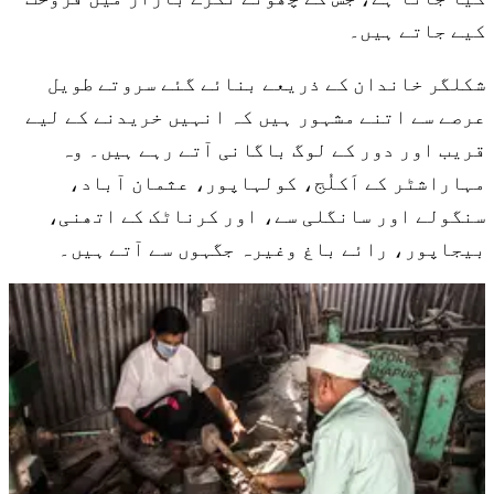
کیے جاتے ہیں۔
شکلگر خاندان کے ذریعے بنائے گئے سروتے طویل
عرصے سے اتنے مشہور ہیں کہ انہیں خریدنے کے لیے
قریب اور دور کے لوگ باگانی آتے رہے ہیں۔ وہ
مہاراشٹر کے اَکلُج، کولہاپور، عثمان آباد،
سنگولے اور سانگلی سے، اور کرناٹک کے اتھنی،
بیجاپور، رائے باغ وغیرہ جگہوں سے آتے ہیں۔