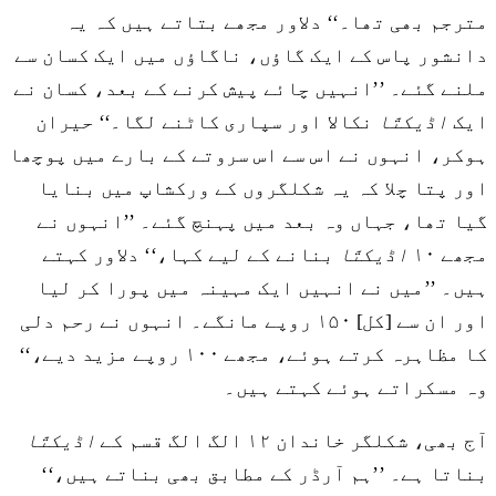
مترجم بھی تھا۔‘‘ دلاور مجھے بتاتے ہیں کہ یہ
دانشور پاس کے ایک گاؤں، ناگاؤں میں ایک کسان سے
ملنے گئے۔ ’’انہیں چائے پیش کرنے کے بعد، کسان نے
ایک
اڈیکتّا
نکالا اور سپاری کاٹنے لگا۔‘‘ حیران
ہوکر، انہوں نے اس سے اس سروتے کے بارے میں پوچھا
اور پتا چلا کہ یہ شکلگروں کے ورکشاپ میں بنایا
گیا تھا، جہاں وہ بعد میں پہنچ گئے۔ ’’انہوں نے
مجھے ۱۰
اڈیکتّا
بنانے کے لیے کہا،‘‘ دلاور کہتے
ہیں۔ ’’میں نے انہیں ایک مہینہ میں پورا کر لیا
اور ان سے [کل] ۱۵۰ روپے مانگے۔ انہوں نے رحم دلی
کا مظاہرہ کرتے ہوئے، مجھے ۱۰۰ روپے مزید دیے،‘‘
وہ مسکراتے ہوئے کہتے ہیں۔
آج بھی، شکلگر خاندان ۱۲ الگ الگ قسم کے
اڈیکتّا
بناتا ہے۔ ’’ہم آرڈر کے مطابق بھی بناتے ہیں،‘‘