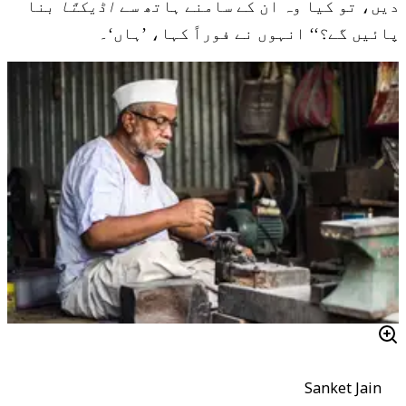
دیں، تو کیا وہ ان کے سامنے ہاتھ سے
اڈیکتّا
بنا
پائیں گے؟‘‘ انہوں نے فوراً کہا، ’ہاں‘۔
Sanket Jain