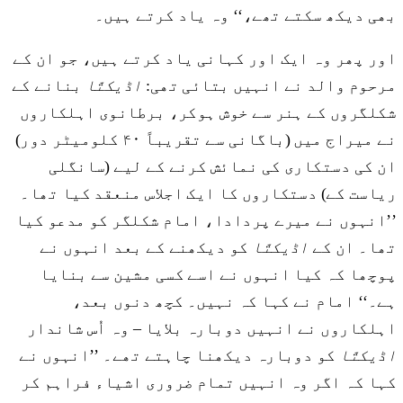
بھی دیکھ سکتے تھے،‘‘ وہ یاد کرتے ہیں۔
اور پھر وہ ایک اور کہانی یاد کرتے ہیں، جو ان کے
مرحوم والد نے انہیں بتائی تھی:
اڈیکتّا
بنانے کے
شکلگروں کے ہنر سے خوش ہوکر، برطانوی اہلکاروں
نے میراج میں (باگانی سے تقریباً ۴۰ کلومیٹر دور)
ان کی دستکاری کی نمائش کرنے کے لیے (سانگلی
ریاست کے) دستکاروں کا ایک اجلاس منعقد کیا تھا۔
’’انہوں نے میرے پردادا، امام شکلگر کو مدعو کیا
تھا۔ ان کے
اڈیکتّا
کو دیکھنے کے بعد انہوں نے
پوچھا کہ کیا انہوں نے اسے کسی مشین سے بنایا
ہے۔‘‘ امام نے کہا کہ نہیں۔ کچھ دنوں بعد،
اہلکاروں نے انہیں دوبارہ بلایا – وہ اُس شاندار
اڈیکتّا
کو دوبارہ دیکھنا چاہتے تھے۔ ’’انہوں نے
کہا کہ اگر وہ انہیں تمام ضروری اشیاء فراہم کر