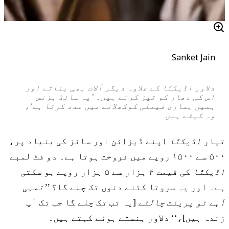
Sanket Jain
دلاور اڈیکتّا کے علاوہ دیگر آلات بھی بناتے اور
اس کی دھار کو تیز کرتے ہیں۔ ’یہ سائڈ بزنس
ہمیں ہماری فیملی کوکھلانے میں مدد کرتا ہے‘،
وہ کہتے ہیں
تیار
اڈیکتّا
اپنے ڈیزائن اور سائز کی بنیاد پر،
۵۰۰ سے ۱۵۰۰ روپے میں فروخت ہوتا ہے۔ دو فٹ لمبے
اڈیکتّا
کی قیمت ۴ ہزار سے ۵ ہزار روپے ہو سکتی
ہے۔ اور یہ سروتا کتنے دنوں تک چلے گا؟
’’تمہی
آہے تو پرینت چالتے
[یہ تب تک چلے گا جب تک آپ
زندہ ہیں]،‘‘ دلاور ہنستے ہوئے کہتے ہیں۔