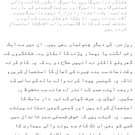
شکلگر درانتی (اوپر بائیں)، انگور کاٹنے والی
قینچی (اوپر دائیں) اور برچھا (مچھلی کو مارنے
کے لیے ایک دانت دار اوزار؛ نیچے دائیں) جیسے
آلات بناتے ہیں۔ اڈیکتّا کو شکل دینے کے لیے وہ
مختلف قسم کے کانا (گھسنے والے آلات) کا استعمال
کرتے ہیں
روزمرہ کی دیگر چنوتیاں بھی ہیں۔ ان میں سے ایک
زخم لگنے یا بیمار پڑنے کا امکان ہے۔ شکلگروں کے
گھریلو ڈاکٹر نے انہیں صلاح دی ہے کہ وہ کام کرتے
وقت دھات سے بنے چہرے کی ڈھال کا استعمال کریں،
تاکہ وہ کینسر پیدا کرنے والے مادّے کو سانس کے
ذریعے اپنے جسم کے اندر لے جانے سے محفوظ رہ
سکیں۔ لیکن وہ صرف کپاس کے تہہ دار ماسک کا
استعمال کرتے ہیں اور کبھی کبھی دستانے پہنتے
ہیں۔ وہ کہتے ہیں کہ خوش قسمتی سے، خاندان میں
کسی کو بھی اب تک کام سے ہونے والی بیماری کا
سامنا نہیں کرنا پڑا ہے – حالانکہ، دلاور کی زخمی