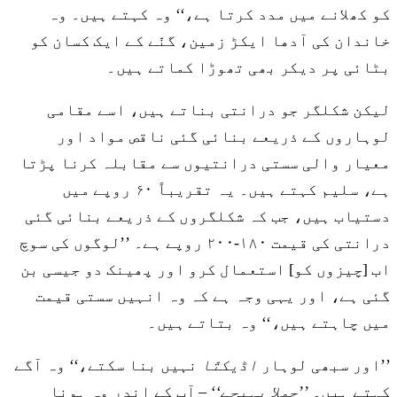
کو کھلانے میں مدد کرتا ہے،‘‘ وہ کہتے ہیں۔ وہ
خاندان کی آدھا ایکڑ زمین، گنّے کے ایک کسان کو
بٹائی پر دیکر بھی تھوڑا کماتے ہیں۔
لیکن شکلگر جو درانتی بناتے ہیں، اسے مقامی
لوہاروں کے ذریعے بنائی گئی ناقص مواد اور
معیار والی سستی درانتیوں سے مقابلہ کرنا پڑتا
ہے، سلیم کہتے ہیں۔ یہ تقریباً ۶۰ روپے میں
دستیاب ہیں، جب کہ شکلگروں کے ذریعے بنائی گئی
درانتی کی قیمت ۱۸۰-۲۰۰ روپے ہے۔ ’’لوگوں کی سوچ
اب [چیزوں کو] استعمال کرو اور پھینک دو جیسی بن
گئی ہے، اور یہی وجہ ہے کہ وہ انہیں سستی قیمت
میں چاہتے ہیں،‘‘ وہ بتاتے ہیں۔
’’اور سبھی لوہار
اڈیکتّا
نہیں بنا سکتے،‘‘ وہ آگے
کہتے ہیں۔
’’جملا پہیجے‘‘
– آپ کے اندر وہ ہونا