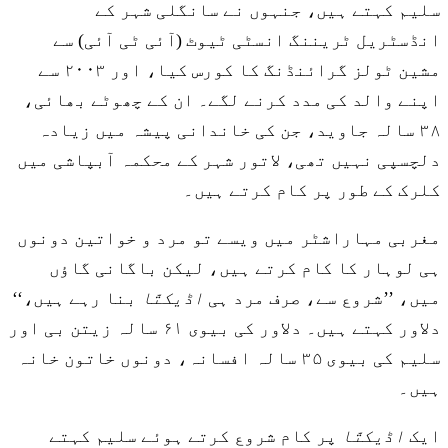
سلیم کہتے ہیں، جنہوں نے سانگلی شہر کے
انڈسٹریل ٹریننگ انسٹی ٹیوٹ (آئی ٹی آئی) سے
مشین ٹولز گرائنڈنگ کا کورس کیا، اور ۲۰۰۳ سے
اپنے والد کی مدد کرنے لگے۔ ان کے چھوٹے بھائی،
۳۸ سالہ جاوید، جن کی خاندانی پیشہ میں زیادہ
دلچسپی نہیں تھی، لاتور شہر کے محکمہ آبپاشی میں
کلرک کے طور پر کام کرتے ہیں۔
مغربی مہاراشٹر میں ویسے تو مرد و خواتین دونوں
ہی لوہار کا کام کرتے ہیں، لیکن باگانی گاؤں
میں، ’’شروع سے، صرف مرد ہی
اڈیکتّا
بنا رہے ہیں،‘‘
دلاور کہتے ہیں۔ دلاور کی بیوی ۶۱ سالہ زیتن بی اور
سلیم کی بیوی ۳۵ سالہ افسانہ، دونوں خاتون خانہ
ہیں۔
ایک
اڈیکتّا
پر کام شروع کرتے ہوئے سلیم کہتے