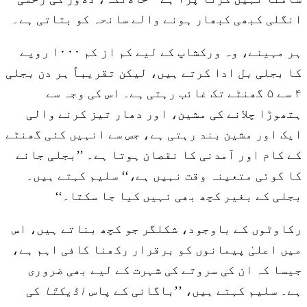
انگلی کبھی کبھار ہونے والے سانحہ کو بتاتی ہے۔
ہر مہینے، وہ ورکشاپ کے لیے کم از کم ۱۰۰۰ روپے
کا بجلی بل ادا کرتے ہیں، لیکن تقریباً ہر دن بجلی
۴ سے ۵ گھنٹے تک غائب رہتی ہے۔ اس کی وجہ سے
ہتھوڑا چلانے کی مشین، اور دھار تیز کرنے والی
ایک اور مشین بند رہتی ہے، جس سے انہیں کئی گھنٹے
کے کام اور آمدنی کا نقصان ہوتا ہے۔ ’’بجلی جانے
کا کوئی متعینہ وقت نہیں ہے،‘‘ سلیم کہتے ہیں۔
بجلی کے بغیر کچھ بھی نہیں کیا جا سکتا۔‘‘
رکاوٹوں کے باوجود، شکلگر جو کچھ بناتے ہیں، اس
میں اعلیٰ پیمانوں کو برقرار رکھنا کافی اہم ہے،
جیسا کہ ان کی سروتے کی شہرت کے لیے بھی ضروری
ہے۔ سلیم کہتے ہیں، ’’باگانی کے پاس
اڈیکتّا
کی