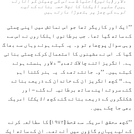
دلاور (بائیں) احتیاط سے اس کی چھیلن کو اتارتے
ہیں؛ سلیم اڈیکتا کا نچلا حصہ بنانے کے لیے
لوہے کی چھڑ پر ہتھوڑا مارتے ہیں
’’ایک اور کاریگر تھا جو اس نمائش میں اپنی چمٹی
کے ساتھ گیا تھا۔ جب برطانوی اہلکاروں نے اس سے
وہی سوال پوچھا، تو وہ یہ کہتے ہوئے وہاں سے بھاگ
گیا کہ اس نے مشینوں کا استعمال کرکے چمٹی بنائی
ہے۔ انگریز اتنے چالاک تھے،‘‘ دلاور ہنستے ہوئے
کہتے ہیں۔ ’’وہ جانتے تھے کہ یہ ہنر کتنا اہم
ہے۔‘‘ کچھ انگریز ان کے خاندان کے ذریعے بنائے
گئے سروتے اپنے ساتھ برطانیہ لے گئے – اور
شکلگروں کے ذریعے بنائے گئے کچھ
اڈیکتّا
امریکہ
بھی جا چکے ہیں۔
’’کچھ محقق امریکہ سے قحط [۱۹۷۲] کا مطالعہ کرنے
کے لیے یہاں، گاؤوں میں آئے تھے۔ ان کے ساتھ ایک