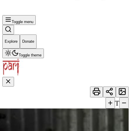
Toggle menu
Explore
Donate
Toggle theme
+
−
T