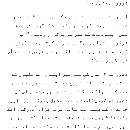
ضرورت ہوتی ہے۔‘‘
انہوں نے یقینی بنایا ہے کہ ان کا بیٹا سلیم،
خاندانی پیشہ کو جاری رکھے – شکلگروں کی چھٹی
نسل اپنے دھات کے ہنر کو برقرار رکھے۔ ’’اب
نوکریاں کہاں ہیں؟‘‘ وہ سوال کرتے ہیں۔ ’’ہنر
کبھی ضائع نہیں ہوتا۔ اگر نوکری نہیں ملی تو آپ
کیا کریں گے؟‘‘
دلاور نے ۱۳ سال کی عمر میں اپنے والد مقبول کے
ساتھ سروتے بنانا شروع کیا تھا۔ مقبول کے پاس
مدد کرنے والے لوگ کم ہوتے جا رہے تھے، اس لیے
دلاور کو ۸ویں کلاس کے بعد اسکول چھوڑنا پڑا اور
خاندان کے پیشہ میں شامل ہونا پڑا۔ اُس وقت، ایک
اڈیکتّا
۴ روپے میں فروخت ہوتا تھا۔ ’’تب، ہم دو
روپے میں بس سے سانگلی شہر جا سکتے تھے اور فلم