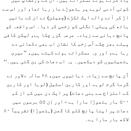
کوئی آدمی لوہے پر ہتھوڑے مار رہا تھا، اور اس سے
اڑ کر آنے والے ایک ٹکڑے (چھیلن) نے ان کے بائیں
ہاتھ کی پہلی انگلی کو زخمی کر دیا۔ اس واقعہ کو
پانچ دہائی سے زیادہ عرصہ گزر چکا ہے، لیکن کافی
پہلے بھر چکے اُس زخم کا نشان اب بھی دکھائی دے
رہا ہے، اور وہ مسکراتے ہوئے کہتے ہیں، ’’میری
ہتھیلیوں کو دیکھیں۔ یہ اب دھات کی بن گئی ہیں۔‘‘
اُن پانچ سے زیادہ دہائیوں میں، ۶۸ سالہ دلاور نے
گرما گرم لوہے اور کاربن اسٹیل (لوہا اور کاربن
کے امتزاج سے بنی دھات) پر ایک دن میں کم از کم
۵۰۰ بار ہتھوڑا مارا ہے – اور اِن ۵۵ برسوں میں
دھات پر اپنا پانچ کلو کا
گھن
(ہتھوڑا) تقریباً ۸۰
لاکھ بار مارا ہے۔