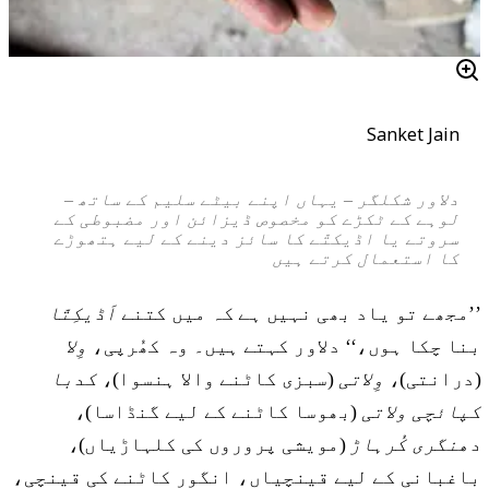
Sanket Jain
دلاور شکلگر – یہاں اپنے بیٹے سلیم کے ساتھ –
لوہے کے ٹکڑے کو مخصوص ڈیزائن اور مضبوطی کے
سروتے یا اڈیکتّے کا سائز دینے کے لیے ہتھوڑے
کا استعمال کرتے ہیں
’’مجھے تو یاد بھی نہیں ہے کہ میں کتنے
اَڈیکِتّا
بنا چکا ہوں،‘‘ دلاور کہتے ہیں۔ وہ کھُرپی،
وِلا
(درانتی)،
وِلاتی
(سبزی کاٹنے والا ہنسوا)،
کدبا
کپائچی ولاتی
(بھوسا کاٹنے کے لیے گنڈاسا)،
دھنگری کُرہاڑ
(مویشی پروروں کی کلہاڑیاں)،
باغبانی کے لیے قینچیاں، انگور کاٹنے کی قینچی،