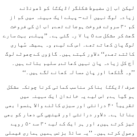
لیکن اب اِن مضبوط شکلگر
اڈیکتّا
کو ڈھونڈنے
زیادہ لوگ نہیں آتے – پہلے ایک مہینہ میں کم از
کم ۳۰ سروتے فروخت ہوجاتے تھے، اب ان کی فروخت
گھٹ کر مشکل سے ۵ یا ۷ رہ گئی ہے۔ ’’پہلے، بہت سارے
لوگ پان کھاتے تھے۔ اس کے لیے، وہ ہمیشہ سُپاری
کاٹتے تھے،‘‘ دلاور کہتے ہیں۔ گاؤوں کے چھوٹے لوگ
آج کل زیادہ پان نہیں کھاتے، سلیم بتاتے ہیں۔
’’وہ گُٹکھا اور پان مسالہ کھانے لگے ہیں۔‘‘
صرف
اڈیکتّا
بناکر مناسب کمائی کرنا چونکہ مشکل
ہو گیا ہے، اس لیے یہ خاندان ایک مہینہ میں
تقریباً ۴۰ درانتی اور سبزی کاٹنے والا ہنسوا بھی
بناتا ہے۔ دلاور درانتی اور قینچی کی دھار کو بھی
تیز کرتے ہیں، اور ہر ایک کے لیے ۳۰ سے ۵۰ روپے
وصول کرتے ہیں۔ ’’یہ سائڈ بزنس ہمیں ہماری فیملی