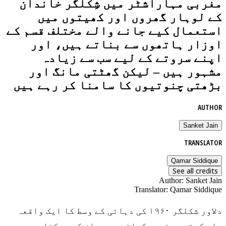
مغربی مہاراشٹر میں شِکلگر خاندان
کے لوہار گھروں اور کھیتوں میں
استعمال کیے جانے والے مختلف قسم کے
اوزار ہاتھوں سے بناتے ہیں، اور
اپنے سروتے کے لیے سب سے زیادہ
مشہور ہیں – لیکن گھٹتی مانگ اور
بڑھتی چنوتیوں کا سامنا کر رہے ہیں
AUTHOR
Sanket Jain
TRANSLATOR
Qamar Siddique
See all credits
Author
:
Sanket Jain
Translator
:
Qamar Siddique
دلاور شکلگر ۱۹۶۰ کی دہائی کے وسط کا ایک واقعہ
یاد کرتے ہوئے مسکراتے ہیں۔ ان کے ورکشاپ میں