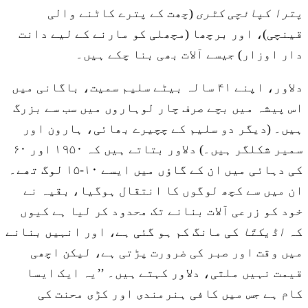
پترا کپائچی کٹری
(چھت کے پترے کاٹنے والی
قینچی)، اور برچھا (مچھلی کو مارنے کے لیے دانت
دار اوزار) جیسے آلات بھی بنا چکے ہیں۔
دلاور، اپنے ۴۱ سالہ بیٹے سلیم سمیت، باگانی میں
اس پیشہ میں بچے صرف چار لوہاروں میں سب سے بزرگ
ہیں۔ (دیگر دو سلیم کے چچیرے بھائی، ہارون اور
سمیر شکلگر ہیں۔) دلاور بتاتے ہیں کہ ۱۹۵۰ اور ۶۰
کی دہائی میں ان کے گاؤں میں ایسے ۱۰-۱۵ لوگ تھے۔
ان میں سے کچھ لوگوں کا انتقال ہوگیا، بقیہ نے
خود کو زرعی آلات بنانے تک محدود کر لیا ہے کیوں
کہ
اڈیکتّا
کی مانگ کم ہو گئی ہے، اور انہیں بنانے
میں وقت اور صبر کی ضرورت پڑتی ہے، لیکن اچھی
قیمت نہیں ملتی، دلاور کہتے ہیں۔ ’’یہ ایک ایسا
کام ہے جس میں کافی ہنرمندی اور کڑی محنت کی