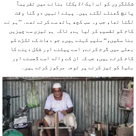
شکلگروں کو اب ایک
اڈیکتّا
بنانے میں تقریباً
پانچ گھنٹے لگتے ہیں۔ پہلے انہیں دو گنا وقت
لگتا تھا، جب وہ سب کچھ ہاتھ سے کرتے تھے۔ ’’ہم نے
کام کو تقسیم کر لیا ہے، تاکہ ہم تیزی سے چیزیں
بنا سکیں،‘‘ سلیم کہتے ہیں، جو دھات کے ٹکڑے کو
بھٹی میں گرم کرنے، اسے پیٹنے اور شکل دینے کا
کام کرتے ہیں، جب کہ ان کے والد اسے گھسنے اور
بلیڈ کو تیز کرنے پر توجہ مرکوز کرتے ہیں۔