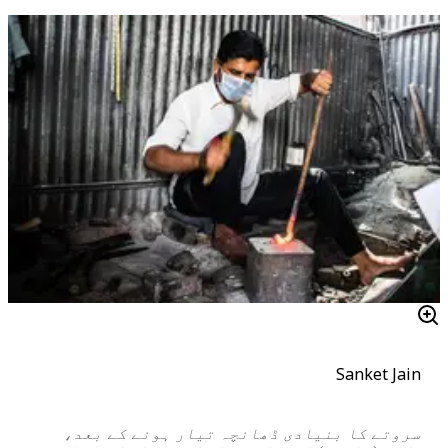
Sanket Jain
سروتے کا بنیادی ڈھانچہ تیار ہونے کے بعد،