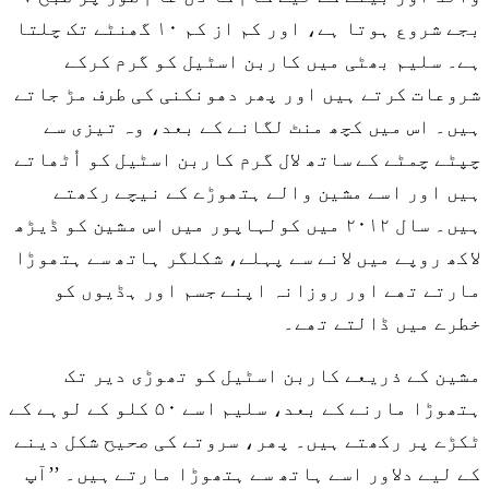
بجے شروع ہوتا ہے، اور کم از کم ۱۰ گھنٹے تک چلتا
ہے۔ سلیم بھٹی میں کاربن اسٹیل کو گرم کرکے
شروعات کرتے ہیں اور پھر دھونکنی کی طرف مڑ جاتے
ہیں۔ اس میں کچھ منٹ لگانے کے بعد، وہ تیزی سے
چپٹے چمٹے کے ساتھ لال گرم کاربن اسٹیل کو اُٹھاتے
ہیں اور اسے مشین والے ہتھوڑے کے نیچے رکھتے
ہیں۔ سال ۲۰۱۲ میں کولہاپور میں اس مشین کو ڈیڑھ
لاکھ روپے میں لانے سے پہلے، شکلگر ہاتھ سے ہتھوڑا
مارتے تھے اور روزانہ اپنے جسم اور ہڈیوں کو
خطرے میں ڈالتے تھے۔
مشین کے ذریعے کاربن اسٹیل کو تھوڑی دیر تک
ہتھوڑا مارنے کے بعد، سلیم اسے ۵۰ کلو کے لوہے کے
ٹکڑے پر رکھتے ہیں۔ پھر، سروتے کی صحیح شکل دینے
کے لیے دلاور اسے ہاتھ سے ہتھوڑا مارتے ہیں۔ ’’آپ