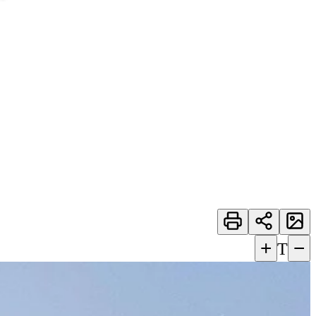
+
−
T