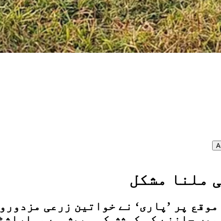
A
 ملنا مشکل
کے موقع پر ’پاری‘ نے خواتین زرعی مزدور
 میں جاننے کی کوشش کی۔ پیش ہے مہاراش