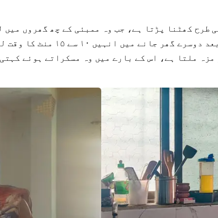
 طرح کھٹنا پڑتا ہے، جب وہ ممبئی کے چھ گھروں میں ل
گھریلو کام کرتی ہیں۔ ایک گھر سے
مزہ ملتا ہے، اس کے بارے میں وہ مسکراتے ہوئے کہتی ہ