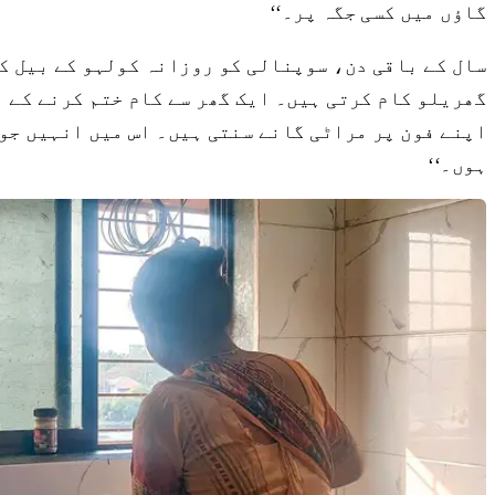
گاؤں میں کسی جگہ پر۔‘‘
سال کے باقی دن، سوپنالی کو روزانہ کولہو کے بیل کی
اپنے فون پر مراٹی گانے سنتی ہیں۔ اس میں انہیں جو 
ہوں۔‘‘