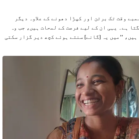
مبے وقت تک برتن اور کپڑا دھونے کے علاوہ دیگر
 کام ختم کرنے کے بعد دوسرے گھر جانے میں انہیں ۱۰ سے ۱۵ منٹ کا وقت لگتا ہے۔ یہی ان کے لیے فرصت کے لمحات ہیں، جب وہ
یں، ’’میں یہ [گانے] سنتے ہوئے کچھ دیر گزار سکتی