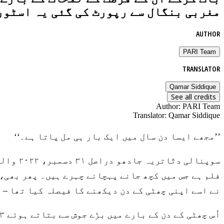
مغربی بنگال سے رپورٹ کی گئی یہ اسٹور
AUTHOR
PARI Team
TRANSLATOR
Qamar Siddique
See all credits
Author
:
PARI Team
Translator
:
Qamar Siddique
’’مجھے ایسا دن سال میں ایک بار ہی مل پاتا ہے۔‘‘
سوپنال
فلم ہے جس میں کچھ جانے پہچانے چہرے ہیں۔ پھر بھی، 
نے اسے اپنی چھٹی کے دن دیکھنے کا فیصلہ کیا تھا – ج