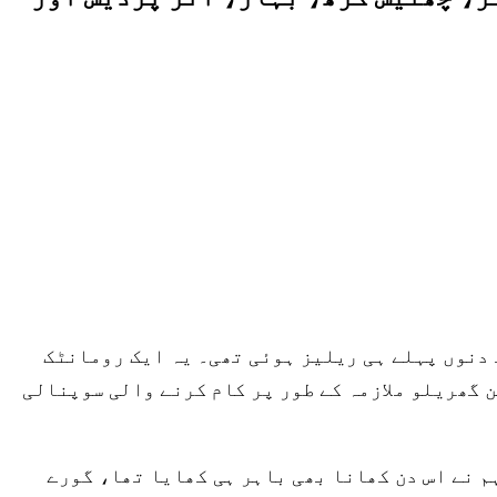
ام کی مراٹھی فلم کچھ دنوں پہلے ہی ریلیز ہوئی تھی۔ یہ ایک رومانٹک
 گھریلو ملازمہ کے طور پر کام کرنے والی سوپنالی
’’نیا سال تھا، اسی لیے۔ ہم نے اس دن کھانا بھی باہر ہی کھایا تھا، گورے