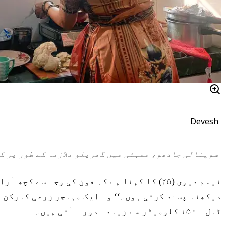
Devesh
سوپنالی جادھو، ممبئی میں گھریلو ملازمہ کے طور پر کا
نیلم دیوی (۲۵) کا کہنا ہے کہ فون کی وجہ 
دیکھنا پسند کرتی ہوں۔‘‘ وہ ایک مہاجر زرعی کارکن ہ
ٹال – ۱۵۰ کلومیٹر سے زیادہ دور – آتی ہیں۔