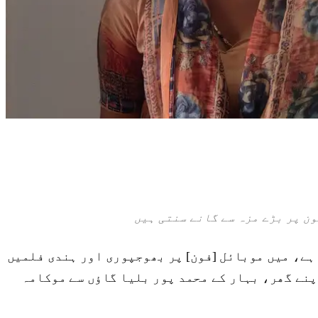
ن پر بڑے مزہ سے گانے سنتی ہیں
 ملتا ہے، میں موبائل [فون] پر بھوجپوری اور ہندی فلمیں
پنے گھر، بہار کے محمد پور بلیا گاؤں سے موکامہ