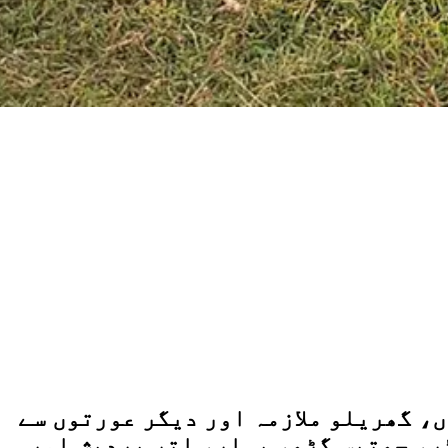
وں، گھریلو ملازمہ اور دیگر عورتوں سے
ٹر، چھتیس گڑھ، بہار، اتر پردیش اور