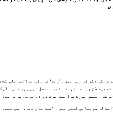
ی
ی دتّاتریہ جادھو دراصل ۳۱ دسمبر، ۲۰۲۲ والے دن کا ذکر کر رہی ہیں۔ ’وید‘ ن
قومی سطح پر اسے زیادہ توجہ حاصل نہیں ہو سکی۔ لیکن
و کہ انہیں پورے سال میں صرف دو دن ہی مل پاتا ہے۔
اُس چھٹی کے دن کے بارے میں بڑے جوش سے بتاتے ہوئے ۲۳ سالہ سوپنالی کہتی ہیں، 