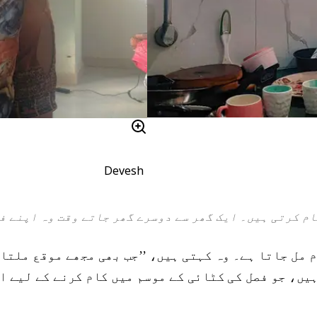
Devesh
م کرتی ہیں۔ ایک گھر سے دوسرے گھر جاتے وقت وہ اپنے فو
سے کچھ آرام مل جاتا ہے۔ وہ کہتی ہیں، ’’جب بھی مجھے موقع
یں، جو فصل کی کٹائی کے موسم میں کام کرنے کے لیے ا